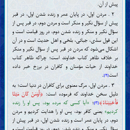
پیش از آن.
۲ . مردن اول، در پایان عمر و زنده شدن اول، در قبر
پیش از سؤال نکیر و منکر است و مردن دوم، در قبر پس از
سؤال نکیر و منکر و زنده شدن دوم، در روز قیامت است و
این قول سدّی، جبائی، بلخی و اهل حدیث است و در آن
اشکال می‌شود که مردن در قبر پس از سؤال نکیر و منکر
بر خلاف ظاهر کتاب خداوند است؛ چراکه ظاهر کتاب
خداوند از حیات مؤمنان و کافران در برزخ خبر داده
است
.
[۲]
۳ . مردن اول، مرگ معنوی برای کافران در دنیا است؛ به
﴿
دلیل سخن خداوند که فرموده است:
أَوَمَنْ كَانَ مَيْتًا
﴾
فَأَحْيَيْنَاهُ
؛
«آیا کسی که مرده بود، پس او را زنده
[۳]
کردیم»
یعنی کافر بود، پس او را هدایت کردیم و مردن
دوم، در پایان عمر است و زنده شدن اول، در قبر پیش از
سؤال نکیر و منکر و زنده شدن دوم، در روز قیامت است و