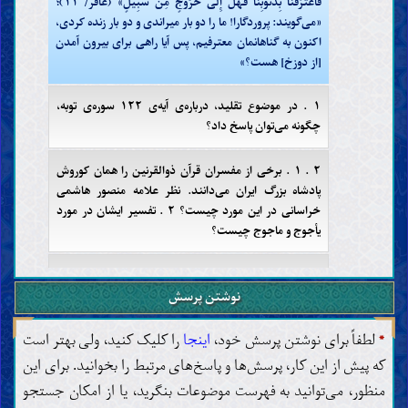
فَاعْتَرَفْنَا بِذُنُوبِنَا فَهَلْ إِلَى خُرُوجٍ مِنْ سَبِيلٍ» (غافر/ ۱۱)؛
«می‌گویند: پروردگارا! ما را دو بار میراندی و دو بار زنده کردی،
اکنون به گناهانمان معترفیم، پس آیا راهی برای بیرون آمدن
[از دوزخ] هست؟»
۱ . در موضوع تقلید، درباره‌ی آیه‌ی ۱۲۲ سوره‌ی توبه،
چگونه می‌توان پاسخ داد؟
۲ . ۱ . برخی از مفسران قرآن ذوالقرنین را همان کوروش
پادشاه بزرگ ایران می‌دانند. نظر علامه منصور هاشمی
خراسانی در این مورد چیست؟ ۲ . تفسیر ایشان در مورد
یأجوج و ماجوج چیست؟
۳ . حروف مقطعه‌ی اول بعضی از سوره‌های قرآن به چه
معناست؟
نوشتن پرسش
*
لطفاً برای نوشتن پرسش خود،
اینجا
را کلیک کنید، ولی بهتر است
۴ . ۱ . در آیه‌ی «إنّ إلینا إیابهم»، ضمیر «نا» به چه کس یا
کسانی بر می‌گردد؟ چرا از ضمیر «ی» استفاده نشده است؟
که پیش از این کار، پرسش‌ها و پاسخ‌های مرتبط را بخوانید. برای این
۲ . از آنجایی که خداوند در برخی آیات قرآن از ضمیر متکلّم
منظور، می‌توانید به فهرست موضوعات بنگرید، یا از امکان جستجو
وحده استفاده کرده است، چه منظورِ متفاوتی از آیاتی که از