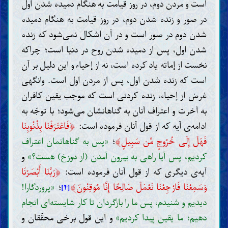
است و مردن دوم، در روز قیامت به هنگام دمیده شدن اول
در صور و زنده شدن دوم، در روز قیامت به هنگام دمیده
شدن دوم در صور است و در آن اشکال نمی‌شود که زنده
شدن اول، پس از دمیده شدن روح در دنیا است؛ چراکه
نخست از إماته یاد کرده است، نه از إحیاء و این دلیل بر آن
است که زنده شدن اول، پس از مردن اول است. وانگهی
غرض از إحیاء، زنده کردنی است که موجب یقین کافران
به آخرت و اعتراف آنان به گناهانشان می‌شود؛ با توجّه به
﴿
ادامه‌ی آیه که از قول آنان فرموده است:
فَاعْتَرَفْنَا بِذُنُوبِنَا
﴾
فَهَلْ إِلَى خُرُوجٍ مِّن سَبِيلٍ
؛
«پس به گناهانمان اعتراف
کردیم، پس آیا راهی به بیرون آمدن (از دوزخ) هست؟»
و
﴿
آیه‌ی دیگری که از قول آنان فرموده است:
رَبَّنَا أَبْصَرْنَا
﴾
وَسَمِعْنَا فَارْجِعْنَا نَعْمَلْ صَالِحًا إِنَّا مُوقِنُونَ
؛
«پروردگارا!
[۴]
دیدیم و شنیدم، پس ما را بازگردان تا کار شایسته‌ای انجام
دهیم؛ ما یقین پیدا کردیم»
و این قول برخی محقّقان و