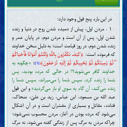
در این باره پنج قول وجود دارد:
۱ . مردن اول، پیش از دمیده شدن روح در دنیا و زنده
شدن اول، پس از آن است و مردن دوم، در پایان عمر و
زنده شدن دوم، در روز قیامت است؛ به دلیل سخن خداوند
﴿
که فرموده است:
كَيْفَ تَكْفُرُونَ بِاللَّهِ وَكُنْتُمْ أَمْوَاتًا فَأَحْيَاكُمْ
﴾
ۖ ثُمَّ يُمِيتُكُمْ ثُمَّ يُحْيِيكُمْ ثُمَّ إِلَيْهِ تُرْجَعُونَ
؛
«چگونه به
[۱]
خداوند کافر می‌شوید؟! در حالی که مرده بودید، پس
شما را زنده کرد، سپس شما را می‌میراند، سپس شما را
زنده می‌کند، آن گاه به سوی او باز می‌گردید»
و این قول
عبد الله بن مسعود، ابن عباس، زید بن علیّ، ضحاک،
قتاده، مقاتل و بسیاری از مفسّران است و در آن اشکال
می‌شود که مرده بودن در آغاز، مردن محسوب نمی‌شود؛
چراکه مردن به مرگ پس از زندگی گفته می‌شود، نه مرگ