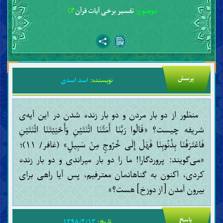
موضوع:
تفسیر برخی آیات قرآن
پرسش
نویسنده:
اسد اسدی
منظور از دو بار مردن و دو بار زنده شدن در این آیه‌ی
شریفه چیست؟ «قَالُوا رَبَّنَا أَمَتَّنَا اثْنَتَيْنِ وَأَحْيَيْتَنَا اثْنَتَيْنِ
فَاعْتَرَفْنَا بِذُنُوبِنَا فَهَلْ إِلَى خُرُوجٍ مِنْ سَبِيلٍ» (غافر/ ۱۱)؛
«می‌گویند: پروردگارا! ما را دو بار میراندی و دو بار زنده
کردی، اکنون به گناهانمان معترفیم، پس آیا راهی برای
بیرون آمدن [از دوزخ] هست؟»
پاسخ
تاریخ:
۱۳۹۸/۲/۱۳