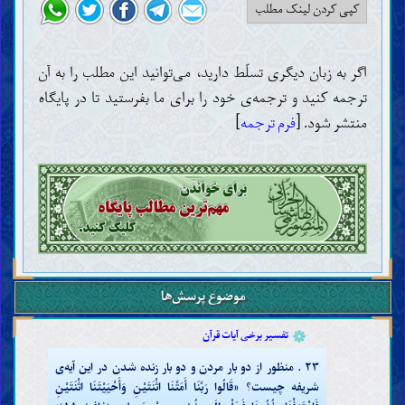
کپی کردن لینک مطلب
اگر به زبان دیگری تسلّط دارید، می‌توانید این مطلب را به آن
مقدّمات
ترجمه کنید و ترجمه‌ی خود را برای ما بفرستید تا در پایگاه
عقل
منتشر شود. [
فرم ترجمه
]
علم
ضرورت و چگونگی کسب علم (اجتهاد)
موانع کسب علم
تقلید
خرافات
وظایف و اعمال عالمان
حجّت
کتاب خداوند
حجّیّت، اعجاز و جایگاه قرآن
موضوع پرسش‌ها
تفسیر قرآن
روش و قواعد تفسیر قرآن
تفسیر برخی آیات قرآن
۲۳ . منظور از دو بار مردن و دو بار زنده شدن در این آیه‌ی
شریفه چیست؟ «قَالُوا رَبَّنَا أَمَتَّنَا اثْنَتَيْنِ وَأَحْيَيْتَنَا اثْنَتَيْنِ