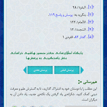
↑[۱]
. البقرة/ ۲۸
↑[۲]
. بنگرید به:
پرسش و پاسخ ۱۱۹
.
↑[۳]
. الأنعام/ ۱۲۲
↑[۴]
. السّجدة/ ۱۲
↑[۵]
.
گفتار ۸۲
، فقره‌ی ۱
پایگاه اطّلاع‌رسانی دفتر منصور هاشمی خراسانی
بخش پاسخگویی به پرسش‌ها
پرسش قبلی
پرسش بعدی
هم‌رسانی
این مطلب را با دوستان خود به اشتراک گذارید، تا به گسترش علم و معرفت
دینی کمک کنید. شکرانه‌ی یاد گرفتن یک نکته‌ی جدید، یاد دادن آن به
دیگران است‌.