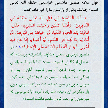
قول علامه منصور هاشمی خراسانی حفظه الله تعالی
است؛ چنانکه یکی از یارانمان ما را خبر داد، گفت:
«سَأَلْتُ الْمَنْصُورَ عَنْ قَوْلِ اللَّهِ تَعَالَى حِكَايَةً عَنِ
﴾
﴿
الْكَافِرِينَ:
أَمَتَّنَا اثْنَتَيْنِ وَأَحْيَيْتَنَا اثْنَتَيْنِ
، فَقَالَ:
أَمَاتَهُمْ بَعْدَ الْحَيَاةِ الدُّنْيَا، ثُمَّ أَحْيَاهُمْ فِي قُبُورِهِمْ، ثُمَّ
أَمَاتَهُمْ إِذَا نُفِخَ فِي الصُّورِ، ثُمَّ أَحْيَاهُمْ إِذَا نُفِخَ فِيهِ
أُخْرَى، أَلَمْ تَرَ أَنَّهُ قَدَّمَ الْإِمَاتَةَ عَلَى الْإِحْيَاءِ؟»
؛
«از
[۵]
منصور درباره‌ی سخن خداوند بلندمرتبه پرسیدم که
به نقل از کافران فرموده است:
ما را دو بار میراندی
”
و دو بار زنده کردی
، پس فرمود: آنان را پس از
“
زندگی دنیا میراند، سپس در قبرهاشان زنده کرد،
سپس چون در صور دمیده شد میراند، سپس چون
بار دیگر در آن دمیده شد زنده کرد، آیا نمی‌بینی که
میراندن را بر زنده کردن مقدّم داشته است؟»