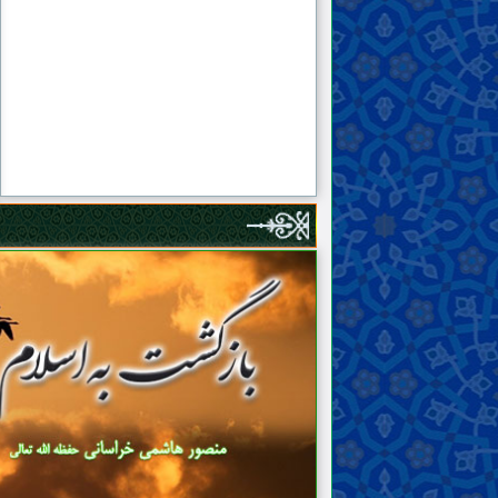
۱۱۱ . مؤمنان مشرک
۱۱۰ . بررسی روایت رسیده درباره‌ی اختلاف
شاهزادگان عربستان پیش از ظهور مهدی
۱۰۹ . «خَسِرَ الدُّنْيَا وَالْـآخِرَةَ»
۱۰۸ . بحران افغانستان؛ عوامل و راهکارها
۱۰۷ . در جهان اسلام چه می‌گذرد؟!
۱۰۶ . ساختار و شیوه‌ی حکومت خلیفه‌ی خدا در
زمین
۱۰۵ . اهانت غرب به رسول خدا صلّی الله علیه و