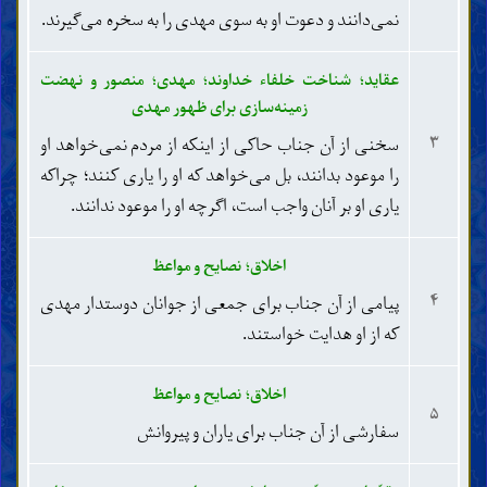
جنابت، حیض، نفاس، استحاضه و یائسگی
نمی‌دانند و دعوت او به سوی مهدی را به سخره می‌گیرند.
طب و تداوی
پوشش و آرایش
عقاید؛ شناخت خلفاء خداوند؛ مهدی؛ منصور و نهضت
وضو، غسل و تیمّم
نماز
زمینه‌سازی برای ظهور مهدی
زکات، خمس، صدقه و وقف
۳
سخنی از آن جناب حاکی از اینکه از مردم نمی‌خواهد او
روزه و اعتکاف
را موعود بدانند، بل می‌خواهد که او را یاری کنند؛ چراکه
خوردنی‌ها و آشامیدنی‌ها
یاری او بر آنان واجب است، اگرچه او را موعود ندانند.
شکار و ذبح حیوانات
نذر، عهد و سوگند
حج، عمره و زیارت
اخلاق؛ نصایح و مواعظ
جهاد، دفاع و هجرت
۴
پیامی از آن جناب برای جمعی از جوانان دوستدار مهدی
دعوت، امر به معروف و نهی از منکر
که از او هدایت خواستند.
حدود و تعزیرات
قصاص و دیات
ولایت، قضاوت و شهادت
اخلاق؛ نصایح و مواعظ
۵
حَجْر (ممنوعیّت از تصرّفات مالی)
سفارشی از آن جناب برای یاران و پیروانش
مشاغل و مکاسب حرام
عقود و معاملات