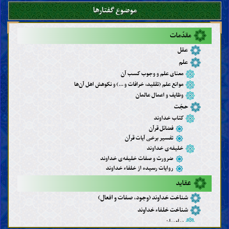
موضوع گفتارها
مقدّمات
عقل
علم
معنای علم و وجوب کسب آن
موانع علم (تقلید، خرافات و ...) و نکوهش اهل آن‌ها
وظایف و اعمال عالمان
حجّت
کتاب خداوند
فضائل قرآن
تفسیر برخی آیات قرآن
خلیفه‌ی خداوند
ضرورت و صفات خلیفه‌ی خداوند
روایات رسیده از خلفاء خداوند
عقاید
شناخت خداوند (وجود، صفات و افعال)
شناخت خلفاء خداوند
پیامبران