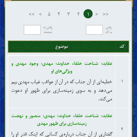
پیامبر خاتم
ویژگی‌های پیامبر خاتم
>>
>
۵
۴
۳
۲
۱
<
<<
یاران و همسران پیامبر خاتم
عترت و اهل بیت پیامبر خاتم
مهدی
رفتن
رفتن به
به کد
صفحه
وجود مهدی و ویژگی‌های او
منصور و نهضت زمینه‌سازی برای ظهور مهدی
نشانه‌های ظهور مهدی و فتنه‌های آخر الزّمان
کد
موضوع
شناخت آخرت
شناخت ایمان و کفر
عقاید؛ شناخت خلفاء خداوند؛ مهدی؛ وجود مهدی و
معنا، مراتب و آثار ایمان و کفر
ویژگی‌های او
ادیان، مذاهب و فرقه‌ها
اخلاق
۱
خطبه‌ای از آن جناب که در آن از عواقب غیاب مهدی بیم
می‌دهد و به سوی زمینه‌سازی برای ظهور او دعوت
ادعیه و زیارات
نصایح و مواعظ
می‌کند.
مکارم و رذائل اخلاق
احکام
عقاید؛ شناخت خلفاء خداوند؛ مهدی؛ منصور و نهضت
اصول و قواعد فقه
زمینه‌سازی برای ظهور مهدی
۲
طهارات و نجاسات
گفتاری از آن جناب درباره‌ی کسانی که اینک قدر او را