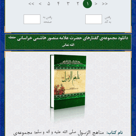
>>
>
۵
۴
۳
۲
۱
<
<<
رفتن
رفتن به
به کد
صفحه
دانلود مجموعه‌ی گفتارهای حضرت علامه منصور هاشمی خراسانی
حفظه
الله تعالی
مناهج الرّسول
؛ مجموعه‌ی
صلّی الله علیه و آله و سلّم
نام کتاب: