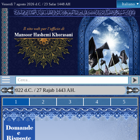
Italiano
Venerdì 7 agosto 2026 d.C. / 23 Safar 1448 AH
braio 2022 d.C. / 27 Rajab 1443 AH.
1
2
3
4
5