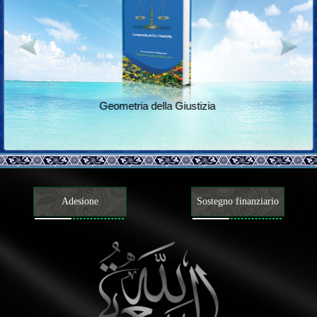
Geometria della Giustizia
Ritorno
Adesione
Sostegno finanziario