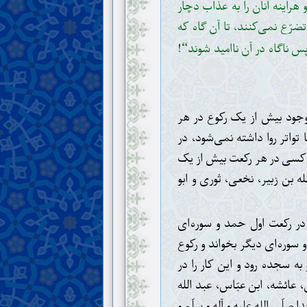
و هرآینه آنان را به عذاب دچار
ضرّع نمی‌کنند، تا آن گاه که
س ناگاه در آن ناامید شوند
!
“
وجود بیش از یک رکوع در هر
تواتر روا داشته نمی‌شود، در
ر کسی در هر رکعت بیش از یک
ه بن زبیر، نخعی، ثوری و ابو
در رکعت اول حمد و سوره‌ای
 سوره‌ای دیگر بخواند و رکوع
 سجده رود و این کار را در
 عائشه، ابن عبّاس، عبد الله
صلّی الله علیه و آله و سلّم و