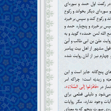
در رکعت اول حمد و سوره‌ای
 سوره‌ای دیگر بخواند و رکوع
ند و رکوع کند و سپس برخیزد
سپس برخیزد و پنج‌باره حمد و
ع الله لمن حمده» گوید و به
وایت علیّ بن ابی طالب و أبیّ
 قول مشهور از اهل بیت پیامبر
چهارم نیز از آنان روایت شده
ی پنج‌گانه جایز است و این
ّه و زیدیّه است؛ چراکه امر
نماز در
«فَافْزَعُوا إِلَى الصَّلَاةِ»
،
ی‌شود و دلیلی قطعی برای
ات وجود ندارد، مگر روایات
باره‌ی صورت پنجم که به معنای