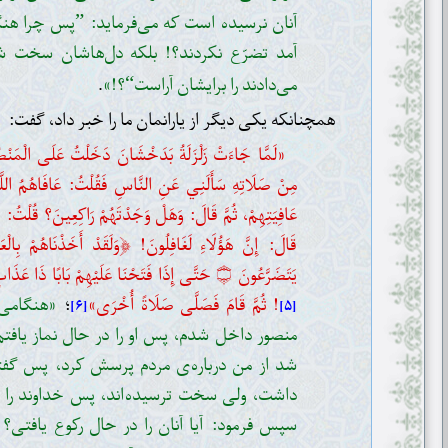
آنان نرسیده است که می‌فرماید:
پس چرا هنگ
”
آمد تضرّع نکردند؟! بلکه دل‌هاشان سخت ش
می‌دادند را برایشان آراست
؟!»
.
“
همچنانکه یکی دیگر از یارانمان ما را خبر داد، گفت:
«لَمَّا جَاءَتْ زَلْزَلَةُ بَدَخْشَانَ دَخَلْتُ عَلَى الْمَنْصُو
مِنْ صَلَاتِهِ سَأَلَنِي عَنِ النَّاسِ فَقُلْتُ: عَافَاهُمُ اللَّه
عَافِيَتِهِمْ، ثُمَّ قَالَ: وَهَلْ وَجَدْتَهُمْ رَاكِعِينَ؟ قُلْتُ: ل
﴿
قَالَ: إِنَّ هَؤُلَاءِ لَغَافِلُونَ!
وَلَقَدْ أَخَذْنَاهُمْ بِالْ
يَتَضَرَّعُونَ
۝
حَتَّى إِذَا فَتَحْنَا عَلَيْهِمْ بَابًا ذَا عَذَ
! ثُمَّ قَامَ فَصَلَّى صَلَاةً أُخْرَى»
؛
«هنگامی 
[۶]
[۵]
منصور داخل شدم، پس او را در حال نماز یافت
شد از من درباره‌ی مردم پرسش کرد، پس گفتم
داشت، ولی سخت ترسیده‌اند، پس خداوند را 
سپس فرمود: آیا آنان را در حال رکوع یافتی؟ گ