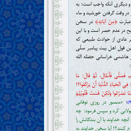
و دیگری آنکه واجب است؛ به
 در وقت گرفتن خورشید و ماه
﴾
﴿
 عبارت
مِنْ آيَاتِهِ
در سخن
 در عدم حصر است و با این
یر عادی از حوادث طبیعی که
ن قول اهل بیت پیامبر صلّی
صور هاشمی خراسانی حفظه الله
:
 فَصَلَّى فَأَطَالَ، ثُمَّ قَالَ: مَا
ُ فِي الْحَيَاةِ الدُّنْيَا أَنْ يَرْكَعُوا؟!
سُنَا تَضَرَّعُوا وَلَكِنْ قَسَتْ قُلُوبُهُمْ
؛
«منصور در روزی توفانی
طولانی کرد و سپس فرمود: چه
 آنچه خداوند با آن بندگانش را
ع کنند؟! آیا سخن خداوند به