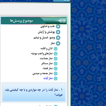
احکام
اصول و قواعد فقه
طهارات و نجاسات
موضوع پرسش‌ها
جنابت، حیض، نفاس، استحاضه و یائسگی
طب و تداوی
پوشش و آرایش
وضو، غسل و تیمّم
نماز
اذان و اقامه
نمازهای واجب یومیّه
نماز جماعت
نماز مسافر
نماز قضاء
نماز جمعه و عیدین
نماز آیات
۱ . نماز آیات را در چه مواردی و با چه کیفیتی باید
خواند؟