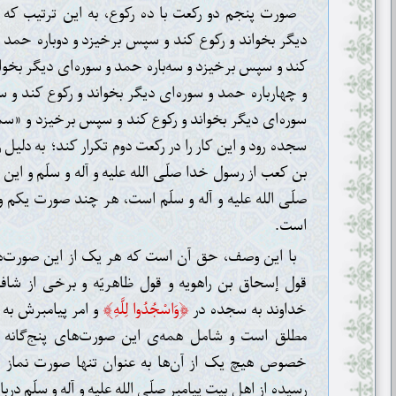
صورت پنجم دو رکعت با ده رکوع، به این ترتیب که 
دیگر بخواند و رکوع کند و سپس برخیزد و دوباره حمد و
کند و سپس برخیزد و سه‌باره حمد و سوره‌ای دیگر بخوا
و چهارباره حمد و سوره‌ای دیگر بخواند و رکوع کند و 
سوره‌ای دیگر بخواند و رکوع کند و سپس برخیزد و «سم
سجده رود و این کار را در رکعت دوم تکرار کند؛ به دلیل ر
بن کعب از رسول خدا صلّی الله علیه و آله و سلّم و این
صلّی الله علیه و آله و سلّم است، هر چند صورت یکم و 
است.
با این وصف، حق آن است که هر یک از این صورت‌ها
قول إسحاق بن راهویه و قول ظاهریّه و برخی از شافعی
﴾
﴿
خداوند به سجده در
وَاسْجُدُوا لِلَّهِ
و امر پیامبرش به 
مطلق است و شامل همه‌ی این صورت‌های پنج‌گانه م
خصوص هیچ یک از آن‌ها به عنوان تنها صورت نماز آی
رسیده از اهل بیت پیامبر صلّی الله علیه و آله و سلّم در