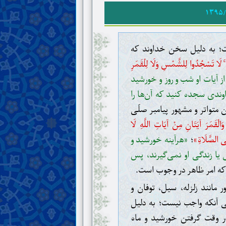
۱۳۹۵/
ت؛ به دلیل سخن خداوند که
ُ ۚ لَا تَسْجُدُوا لِلشَّمْسِ وَلَا لِلْقَمَرِ
از آیات او شب و روز و خورشید
وندی سجده کنید که آن‌ها را
متواتر و مشهور پیامبر صلّی
الْقَمَرَ آيَتَانِ مِنْ آيَاتِ اللَّهِ لَا
ِلَى الصَّلَاةِ»
؛
«هرآینه خورشید و
یا زندگی او نمی‌گیرند، پس
ه امر ظاهر در وجوب است.
ر مانند زلزله، سیل، توفان و
ی آنکه واجب نیست؛ به دلیل
ر وقت گرفتن خورشید و ماه