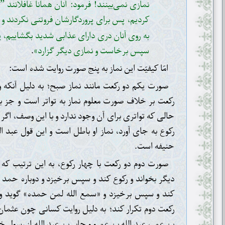
نمازی نمی‌بینند! فرمود: آنان همانا غافلانند
”
کردیم، پس برای پروردگارشان فروتنی نکردند و ت
به روی آنان دری دارای عذابی شدید بگشاییم، پ
سپس برخاست و نمازی دیگر گزارد»
.
امّا کیفیّت این نماز به پنج صورت روایت شده است:
صورت یکم دو رکعت مانند نماز صبح؛ به دلیل آنکه 
رکعت بر خلاف صورت معلوم نماز به تواتر است و جز با 
حالی که تواتری برای آن وجود ندارد و با این وصف، اگ
رکوع به جای آورد، نماز او باطل است و این قول عبد الل
حنیفه است.
صورت دوم دو رکعت با چهار رکوع، به این ترتیب که 
دیگر بخواند و رکوع کند و سپس برخیزد و دوباره حمد و
کند و سپس برخیزد و «سمع الله لمن حمده» گوید و به
رکعت دوم تکرار کند؛ به دلیل روایت کسانی چون عثمان،
بن عمر، عبد الله بن عمرو و جابر بن عبد الله از رسول خدا 