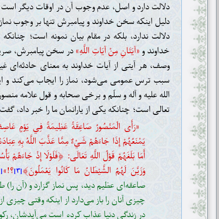
دلالت دارد و اصل، عدم وجوب آن در اوقات دیگر است 
دلیل اینکه سخن خداوند و پیامبرش تنها بر وجوب نماز
دلالت ندارد، بلکه در مقام بیان نمونه است؛ چنانکه
خداوند و
«آيَتَانِ مِنْ آيَاتِ اللَّهِ»
در سخن پیامبرش، صریح
وصف، هر آیتی از آیات خداوند به معنای حادثه‌ای غ
سبب ترس عمومی می‌شود، نماز را ایجاب می‌کند و ای
الله علیه و آله و سلّم و برخی صحابه و قول علامه من
تعالی است؛ چنانکه یکی از یارانمان ما را خبر داد، گفت
«رَأَى الْمَنْصُورُ صَاعِقَةً عَظِيمَةً فِي يَوْمٍ عَاصِفٍ
يَمْنَعُهُمْ إِذَا جَاءَهُمْ شَيْءٌ مِمَّا عَذَّبَ اللَّهُ بِهِ عِبَادَه
﴿
أَمَا بَلَغَهُمْ قَوْلُ اللَّهِ تَعَالَى:
فَلَوْلَا إِذْ جَاءَهُمْ بَأْ
﴾
وَزَيَّنَ لَهُمُ الشَّيْطَانُ مَا كَانُوا يَعْمَلُونَ
؟!»
[۴]
[۳]
صاعقه‌ای عظیم دید، پس نماز گزارد و (آن را) 
چیزی آنان را باز می‌دارد از اینکه وقتی چیزی از
در زندگی دنیا عذاب کرده است می‌آیدشان، رکو