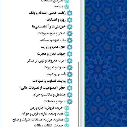
نمازهای مستحب
مسجد
زکات، خمس، صدقه و وقف
روزه و اعتکاف
خوردنی‌ها و آشامیدنی‌ها
شکار و ذبح حیوانات
نذر، عهد و سوگند
حج، عمره و زیارت
جهاد، دفاع و هجرت
امر به معروف و نهی از منکر
حدود و تعزیرات
قصاص و دیات
ولایت، قضاوت و شهادت
حَجْر (ممنوعیّت از تصرّفات مالی)
مشاغل و مکاسب حرام
عقود و معاملات
خرید، فروش، اجاره و رهن
هبه، ودیعه، عاریه، قرض و حواله
مضاربه، مزارعه، مساقات، شرکت و صلح
ضمانت، کفالت و وکالت