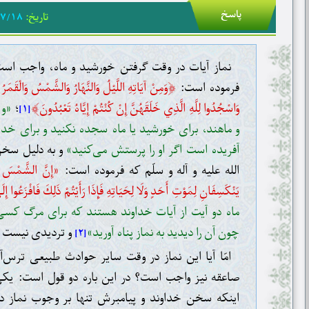
پاسخ
تاریخ:
۷/۱۸
نماز آیات در وقت گرفتن خورشید و ماه، واجب اس
﴿
فرموده است:
وَمِنْ آيَاتِهِ اللَّيْلُ وَالنَّهَارُ وَالشَّمْسُ وَالْقَمَر
﴾
وَاسْجُدُوا لِلَّهِ الَّذِي خَلَقَهُنَّ إِنْ كُنْتُمْ إِيَّاهُ تَعْبُدُونَ
؛
«و 
[۱]
و ماهند، برای خورشید یا ماه سجده نکنید و برای خدا
آفریده است اگر او را پرستش می‌کنید»
و به دلیل سخن 
الله علیه و آله و سلّم که فرموده است:
«إِنَّ الشَّمْسَ وَ
يَنْكَسِفَانِ لِمَوْتِ أَحَدٍ وَلَا لِحَيَاتِهِ فَإِذَا رَأَيْتُمْ ذَلِكَ فَافْزَعُوا إ
ماه دو آیت از آیات خداوند هستند که برای مرگ کسی 
چون آن را دیدید به نماز پناه آورید»
و تردیدی نیست ک
[۲]
امّا آیا این نماز در وقت سایر حوادث طبیعی ترس‌آو
صاعقه نیز واجب است؟ در این باره دو قول است: یک
اینکه سخن خداوند و پیامبرش تنها بر وجوب نماز د