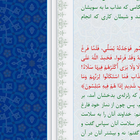
امی که عذاب ما به سویشان
د و شیطان کاری که انجام
رِ فَوَجَدْتُهُ يُصَلِّي، فَلَمَّا فَرِغَ
ُ وَقَدْ فَزِعُوا، فَحَمِدَ اللَّهَ عَلَى
َا وَلَا يَرَى أَكْثَرُهُمْ فِيهَا صَلَاةً!
عَذَابِ فَمَا اسْتَكَانُوا لِرَبِّهِمْ وَمَا
﴾
ابٍ شَدِيدٍ إِذَا هُمْ فِيهِ مُبْلِسُونَ
که زلزله‌ی بدخشان آمد، بر
م، پس چون از نماز خود فارغ
: خداوند آنان را به سلامت
بر سلامت آنان سپاس گفت و
فتم: نه و بیشتر آنان در آن