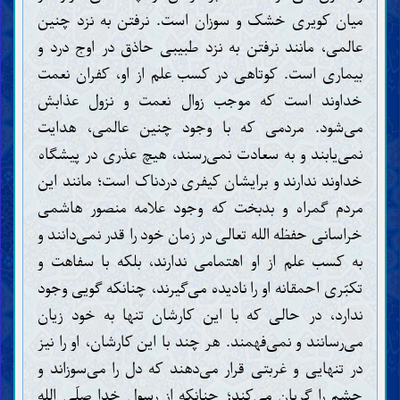
میان کویری خشک و سوزان است. نرفتن به نزد چنین
عالمی، مانند نرفتن به نزد طبیبی حاذق در اوج درد و
بیماری است. کوتاهی در کسب علم از او، کفران نعمت
خداوند است که موجب زوال نعمت و نزول عذابش
می‌شود. مردمی که با وجود چنین عالمی، هدایت
نمی‌یابند و به سعادت نمی‌رسند، هیچ عذری در پیشگاه
خداوند ندارند و برایشان کیفری دردناک است؛ مانند این
مردم گمراه و بدبخت که وجود علامه منصور هاشمی
خراسانی حفظه الله تعالی در زمان خود را قدر نمی‌دانند و
به کسب علم از او اهتمامی ندارند، بلکه با سفاهت و
تکبّری احمقانه او را نادیده می‌گیرند، چنانکه گویی وجود
ندارد، در حالی که با این کارشان تنها به خود زیان
می‌رسانند و نمی‌فهمند. هر چند با این کارشان، او را نیز
در تنهایی و غربتی قرار می‌دهند که دل را می‌سوزاند و
چشم را گریان می‌کند؛ چنانکه از رسول خدا صلّی الله