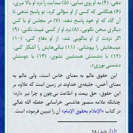
دهی، (۴) به او روی نمایی، (۵) صدایت را نزد او بالا نبری،
(۶) هنگامی که کسی از او سؤالی کرد، تو پاسخ ندهی تا
آن گاه که او خود پاسخ دهد، (۷) در مجلس او با کس
دیگری سخن نگویی، (۸) نزد او از کسی غیبت نکنی، (۹)
اگر نزدت از او بدگویی شد، از او دفاع کنی، (۱۰)
عیب‌هایش را بپوشانی، (۱۱) نیکی‌هایش را آشکار کنی،
(۱۲) با دشمنش همنشین نشوی، (۱۳) با دوستش
دشمنی نورزی»
.
این حقوق عالم به معنای خاص است، ولی عالم به
معنای أخص، خلیفه‌ی خداوند در زمین است که علاوه بر
این حقوق، حقّ بیعت و اطاعت بی‌چون و چرا نیز دارد؛
چنانکه علامه منصور هاشمی خراسانی حفظه الله تعالی
در کتاب
«الإعلام بحقوق الإمام»
آن را تبیین فرموده است.
↑[۱]
. فاطر/ ۲۸