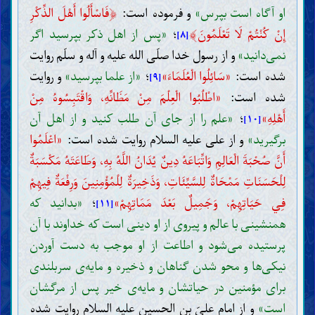
﴿
او آگاه است بپرس»
و فرموده است:
فَاسْأَلُوا أَهْلَ الذِّكْرِ
﴾
إِنْ كُنْتُمْ لَا تَعْلَمُونَ
؛
«پس از اهل ذکر بپرسید اگر
[۸]
نمی‌دانید»
و از رسول خدا صلّی الله علیه و آله و سلّم روایت
شده است:
«سَائِلُوا الْعُلَمَاءَ»
؛
«از علما بپرسید»
و روایت
[۹]
شده است:
«اطْلُبُوا الْعِلْمَ مِنْ مَظَانِّهِ، وَاقْتَبِسُوهُ مِنْ
أَهْلِهِ»
؛
«علم را از جای آن طلب کنید و از اهل آن
[۱۰]
برگیرید»
و از علی علیه السلام روایت شده است:
«اعْلَمُوا
أَنَّ صُحْبَةَ الْعَالِمِ وَاتِّبَاعَهُ دِينٌ يُدَانُ اللَّهُ بِهِ، وَطَاعَتَهُ مَكْسَبَةٌ
لِلْحَسَنَاتِ مَمْحَاةٌ لِلسَّیِّئَاتِ، وَذَخِيرَةٌ لِلْمُؤْمِنِينَ وَرِفْعَةٌ فِيهِمْ
فِي حَيَاتِهِمْ، وَجَمِيلٌ بَعْدَ مَمَاتِهِمْ»
؛
«بدانید که
[۱۱]
همنشینی با عالم و پیروی از او دینی است که خداوند با آن
پرستیده می‌شود و اطاعت از او موجب به دست آوردن
نیکی‌ها و محو شدن گناهان و ذخیره و مایه‌ی سربلندی
برای مؤمنین در حیاتشان و مایه‌ی خیر پس از مرگشان
است»
و از امام علیّ بن الحسین علیه السلام روایت شده