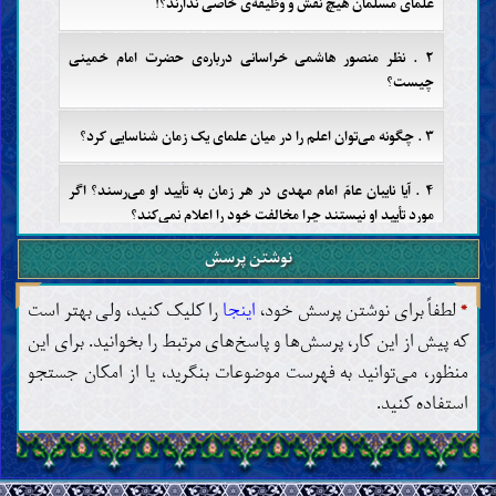
علمای مسلمان هیچ نقش و وظیفه‌ی خاصّی ندارند؟!
۲ . نظر منصور هاشمی خراسانی درباره‌ی حضرت امام خمینی
چیست؟
۳ . چگونه می‌توان اعلم را در میان علمای یک زمان شناسایی کرد؟
۴ . آیا نایبان عامّ امام مهدی در هر زمان به تأیید او می‌رسند؟ اگر
مورد تأیید او نیستند چرا مخالفت خود را اعلام نمی‌کند؟
نوشتن پرسش
۵ . از آنجایی که دفتر علامه منصور هاشمی خراسانی، احادیث را با
ریزبینی خاصی بررسی می‌کند، لطفاً اعتبار و دلالت دو حدیث زیر را
*
لطفاً برای نوشتن پرسش خود،
اینجا
را کلیک کنید، ولی بهتر است
بررسی کنید: ۱ . امام موسی بن جعفر علیهما السلام فرمود:
که پیش از این کار، پرسش‌ها و پاسخ‌های مرتبط را بخوانید. برای این
«مردى از قم، مردم را به سوى حق دعوت مى‌کند. با او مردمى گرد
مى‌آیند که همچون قطعات آهن هستند، آنان را بادهاى تند
منظور، می‌توانید به فهرست موضوعات بنگرید، یا از امکان جستجو
نمى‌لغزاند، از جنگ سست نمى‌شوند و نمى‌هراسند و بر خداى
استفاده کنید.
متعال توکّل مى‌کنند و سرانجام از آن پرهیزکاران است»...
حجّت
کتاب خداوند