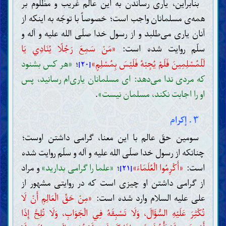
بنابراین، یاری رساندن به این عالم غریب و مظلوم بر
همه‌ی مسلمانان واجب است؛ خصوصاً با توجّه به اینکه از
آنان یاری می‌طلبد و از رسول خدا صلّی الله علیه و آله و
سلّم روایت شده است:
«مَنْ سَمِعَ رَجُلًا يُنَادِي يَا
لَلْمُسْلِمِينَ فَلَمْ يُجِبْهُ فَلَيْسَ بِمُسْلِمٍ»
؛
«هر کس بشنود
[۲۰]
که مردی ندا می‌دهد: ای مسلمانان یاری‌ام رسانید، پس
او را اجابت نکند، مسلمان نیست»
.
۳ . إکرام
سومین حقّ عالم با این معنا، گرامی داشتن اوست؛
چنانکه از رسول خدا صلّی الله علیه و آله و سلّم روایت شده
است:
«أَكْرِمُوا الْعُلَمَاءَ»
؛
«علما را گرامی بدارید»
و مراد
[۲۱]
از گرامی داشتن او چیزی است که در روایتی مشهور از
علی علیه السلام وارد شده است:
«مِنْ حَقِّ الْعَالِمِ أَنْ لَا
تُكْثِرَ عَلَيْهِ السُّؤَالَ، وَلَا تَسْبِقَهُ فِي الْجَوَابِ، وَلَا تُلِحَّ إِذَا