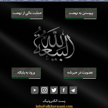
حجّیّت، اعجاز و جایگاه قرآن
تفسیر قرآن
روش و قواعد تفسیر قرآن
پیوستن به نهضت
حمایت مالی از نهضت
تفسیر برخی آیات قرآن
خلیفه‌ی خداوند
ضرورت و صفات خلیفه‌ی خداوند
طریقه‌ی شناخت خلیفه‌ی خداوند (معجزه و نص)
روایات رسیده از خلفاء خداوند (واحد و متواتر)
عقاید
شناخت خداوند (وجود، صفات و افعال)
شناخت خلفاء خداوند
پیامبران
پیامبر خاتم
ویژگی‌های پیامبر خاتم
عضویت در خبرنامه
ورود به پایگاه
یاران و همسران پیامبر خاتم
عترت و اهل بیت پیامبر خاتم
مهدی
وجود مهدی و ویژگی‌های او
منصور و نهضت زمینه‌سازی برای ظهور مهدی
نشانه‌های ظهور مهدی و فتنه‌های آخر الزّمان
پست الکترونیک
شناخت آخرت
info@alkhorasani.com