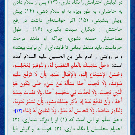
در غیابش احترامش را نگاه داری، (۱۳) پس از سلام دادن
به حاضران، به طور ویژه به او سلام دهی، (۱۴) پیش
رویش بنشینی، (۱۵) اگر خواسته‌ای داشت در رفع
حاجتش از دیگران سبقت بگیری، (۱۶) از طول
مصاحبتش خسته نشوی؛ چراکه او مانند درخت
خرماست، باید منتظر بمانی تا فایده‌ای از آن برایت بیفتد»
و در روایتی از امام علیّ بن الحسین علیه السلام آمده
است:
«حَقُّ سَائِسِكَ بِالْعِلْمِ التَّعْظِيمُ لَهُ، وَالتَّوْقِيرُ لِمَجْلِسِهِ،
وَحُسْنُ الإِسْتِمَاعِ إِلَيْهِ، وَالْإِقْبَالُ عَلَيْهِ، وَأَنْ لَا تَرْفَعَ عَلَيْهِ
صَوْتَكَ، وَلَا تُجِيبَ أَحَدًا يَسْأَلُهُ عَنْ شَيْ‌ءٍ حَتَّى يَكُونَ هُوَ
الَّذِي يُجِيبُ، وَلَا تُحَدِّثَ فِي مَجْلِسِهِ أَحَدًا، وَلَا تَغْتَابَ عِنْدَهُ
أَحَدًا، وَأَنْ تَدْفَعَ عَنْهُ إِذَا ذُكِرَ عِنْدَكَ بِسُوءٍ، وَأَنْ تَسْتُرَ عُيُوبَهُ،
وَتُظْهِرَ مَنَاقِبَهُ، وَلَا تُجَالِسَ لَهُ عَدُوًّا، وَلَا تُعَادِيَ لَهُ وَلِيًّا»
؛
[۲۳]
«حقّ معلّم تو این است که (۱) او را بزرگ شماری، (۲)
احترام مجلسش را نگاه داری، (۳) خوب به او گوش فرا