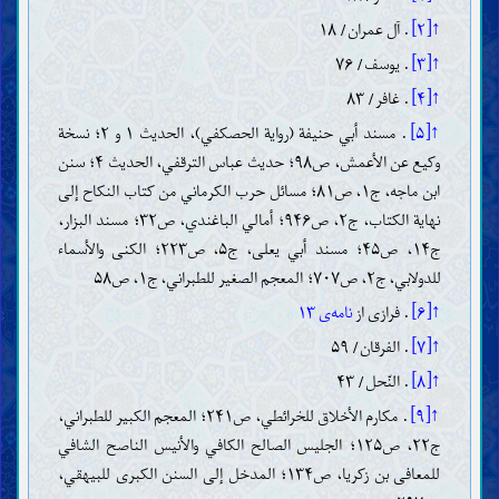
↑[۲]
. آل عمران/ ۱۸
↑[۳]
. یوسف/ ۷۶
↑[۴]
. غافر/ ۸۳
↑[۵]
. مسند أبي حنيفة (رواية الحصكفي)، الحدیث ۱ و ۲؛ نسخة
وكيع عن الأعمش، ص۹۸؛ حديث عباس الترقفي، الحدیث ۴؛ سنن
ابن ماجه، ج۱، ص۸۱؛ مسائل حرب الكرماني من كتاب النكاح إلى
نهاية الكتاب، ج۲، ص۹۴۶؛ أمالي الباغندي، ص۳۲؛ مسند البزار،
ج۱۴، ص۴۵؛ مسند أبي يعلى، ج۵، ص۲۲۳؛ الكنى والأسماء
للدولابي، ج۲، ص۷۰۷؛ المعجم الصغير للطبراني، ج۱، ص۵۸
↑[۶]
. فرازی از
نامه‌ی ۱۳
↑[۷]
. الفرقان/ ۵۹
↑[۸]
. النّحل/ ۴۳
↑[۹]
. مكارم الأخلاق للخرائطي، ص۲۴۱؛ المعجم الكبير للطبراني،
ج۲۲، ص۱۲۵؛ الجليس الصالح الكافي والأنيس الناصح الشافي
للمعافى بن زكريا، ص۱۳۴؛ المدخل إلى السنن الكبرى للبيهقي،