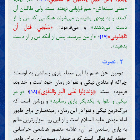
-یعنی سینه‌اش- علم فراوانی نهفته است، ولی طالبان آن
کمند و به زودی پشیمان می‌شوند هنگامی که من را از
دست می‌دهند»
و می‌فرمود:
«سَلُونِي قَبْلَ أَنْ
تَفْقِدُونِي»
؛
«از من بپرسید پیش از آنکه من را از دست
[۱۷]
بدهید»
.
۲ . نصرت
دومین حقّ عالم با این معنا، یاری رساندن به اوست؛
چراکه او منادی نیکی و تقوا در زمان خود است و خداوند
﴾
﴿
فرموده است:
وَتَعَاوَنُوا عَلَى الْبِرِّ وَالتَّقْوَى
؛
«و در
[۱۸]
نیکی و تقوا به یکدیگر یاری رسانید»
و روشن است که
بزرگ‌ترین نیکی و تقوا در این زمان، زمینه‌سازی برای ظهور
امام مهدی علیه السلام است و از این رو، سزاوارترین عالم
به یاری رساندن در آن، علامه منصور هاشمی خراسانی
حفظه الله تعالی است که پرچمدار زمینه‌سازی برای ظهور