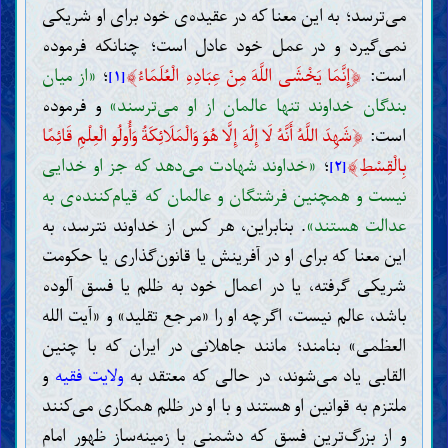
می‌ترسد؛ به این معنا که در عقیده‌ی خود برای او شریکی
نمی‌گیرد و در عمل خود عادل است؛ چنانکه فرموده
﴾
﴿
است:
إِنَّمَا يَخْشَى اللَّهَ مِنْ عِبَادِهِ الْعُلَمَاءُ
؛
«از میان
[۱]
بندگان خداوند تنها عالمان از او می‌ترسند»
و فرموده
﴿
است:
شَهِدَ اللَّهُ أَنَّهُ لَا إِلَٰهَ إِلَّا هُوَ وَالْمَلَائِكَةُ وَأُولُو الْعِلْمِ قَائِمًا
﴾
بِالْقِسْطِ
؛
«خداوند شهادت می‌دهد که جز او خدایی
[۲]
نیست و همچنین فرشتگان و عالمان که قیام‌کننده‌ی به
عدالت هستند»
. بنابراین، هر کس از خداوند نترسد، به
این معنا که برای او در آفرینش یا قانون‌گذاری یا حکومت
شریکی گرفته، یا در اعمال خود به ظلم یا فسق آلوده
باشد، عالم نیست، اگرچه او را «مرجع تقلید» و «آیت الله
العظمی» بنامند؛ مانند جاهلانی در ایران که با چنین
القابی یاد می‌شوند، در حالی که معتقد به
ولایت فقیه
و
ملتزم به قوانین او هستند و با او در ظلم همکاری می‌کنند
و از بزرگ‌ترین فسق که دشمنی با زمینه‌ساز ظهور امام