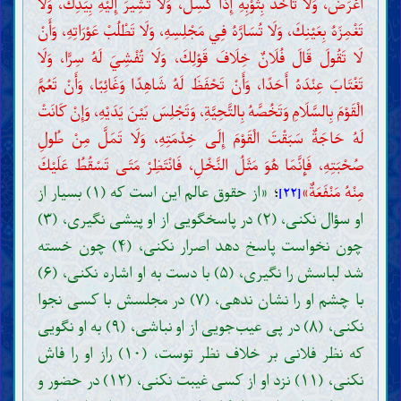
أَعْرَضَ، وَلَا تَأْخُذَ بِثَوْبِهِ إِذَا كَسِلَ، وَلَا تُشِيرَ إِلَيْهِ بِيَدِكَ، وَلَا
تَغْمِزَهُ بِعَيْنِكَ، وَلَا تُسَارَّهُ فِي مَجْلِسِهِ، وَلَا تَطْلُبْ عَوْرَاتِهِ، وَأَنْ
لَا تَقُولَ قَالَ فُلَانٌ خِلَافَ قَوْلِكَ، وَلَا تُفْشِيَ لَهُ سِرًّا، وَلَا
تَغْتَابَ عِنْدَهُ أَحَدًا، وَأَنْ تَحْفَظَ لَهُ شَاهِدًا وَغَائِبًا، وَأَنْ تَعُمَّ
الْقَوْمَ بِالسَّلَامِ وَتَخُصَّهُ بِالتَّحِيَّةِ، وَتَجْلِسَ بَيْنَ يَدَيْهِ، وَإِنْ كَانَتْ
لَهُ حَاجَةٌ سَبَقْتَ الْقَوْمَ إِلَى خِدْمَتِهِ، وَلَا تَمَلَّ مِنْ طُولِ
صُحْبَتِهِ، فَإِنَّمَا هُوَ مَثَلُ النَّخْلِ، فَانْتَظِرْ مَتَى تَسْقُطُ عَلَيْكَ
مِنْهُ مَنْفَعَةٌ»
؛
«از حقوق عالم این است که (۱) بسیار از
[۲۲]
او سؤال نکنی، (۲) در پاسخگویی از او پیشی نگیری، (۳)
چون نخواست پاسخ دهد اصرار نکنی، (۴) چون خسته
شد لباسش را نگیری، (۵) با دست به او اشاره نکنی، (۶)
با چشم او را نشان ندهی، (۷) در مجلسش با کسی نجوا
نکنی، (۸) در پی عیب‌جویی از او نباشی، (۹) به او نگویی
که نظر فلانی بر خلاف نظر توست، (۱۰) راز او را فاش
نکنی، (۱۱) نزد او از کسی غیبت نکنی، (۱۲) در حضور و