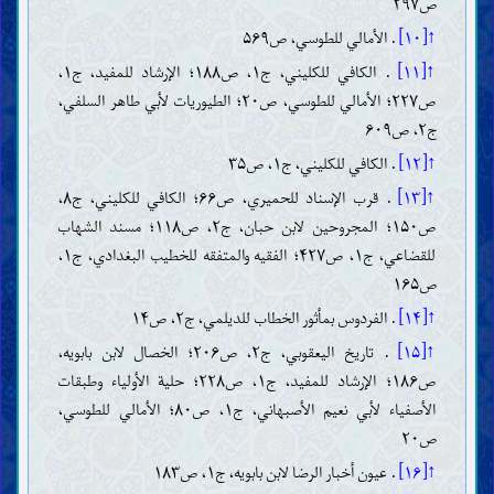
ص۲۹۷
↑[۱۰]
. الأمالي للطوسي، ص۵۶۹
↑[۱۱]
. الکافي للکليني، ج۱، ص۱۸۸؛ الإرشاد للمفید، ج۱،
ص۲۲۷؛ الأمالي للطوسي، ص۲۰؛ الطيوريات لأبي طاهر السلفي،
ج۲، ص۶۰۹
↑[۱۲]
. الکافي للکلیني، ج۱، ص۳۵
↑[۱۳]
. قرب الإسناد للحمیري، ص۶۶؛ الکافي للکلیني، ج۸،
ص۱۵۰؛ المجروحين لابن حبان، ج۲، ص۱۱۸؛ مسند الشهاب
للقضاعي، ج۱، ص۴۲۷؛ الفقيه والمتفقه للخطيب البغدادي، ج۱،
ص۱۶۵
↑[۱۴]
. الفردوس بمأثور الخطاب للديلمي، ج۲، ص۱۴
↑[۱۵]
. تاریخ الیعقوبي، ج۲، ص۲۰۶؛ الخصال لابن بابویه،
ص۱۸۶؛ الإرشاد للمفید، ج۱، ص۲۲۸؛ حلية الأولياء وطبقات
الأصفياء لأبي نعیم الأصبهاني، ج۱، ص۸۰؛ الأمالي للطوسي،
ص۲۰
↑[۱۶]
. عیون أخبار الرضا لابن بابویه، ج۱، ص۱۸۳