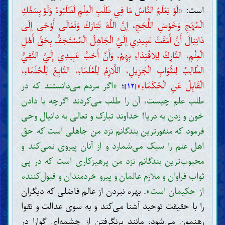
است:
«لَوْ يَعْلَمُ النَّاسُ مَا فِي طَلَبِ الْعِلْمِ لَطَلَبُوهُ وَلَوْ بِسَفْكِ
الْمُهَجِ وَخَوْضِ اللُّجَجِ، إِنَّ اللَّهَ تَبَارَكَ وَتَعَالَى أَوْحَى إِلَى
دَانِيَالَ أَنَّ أَمْقَتَ عَبِيدِي إِلَيَّ الْجَاهِلُ الْمُسْتَخِفُّ بِحَقِّ أَهْلِ
الْعِلْمِ، التَّارِكُ لِلِاقْتِدَاءِ بِهِمْ، وَأَنَّ أَحَبَّ عَبِيدِي إِلَيَّ التَّقِيُّ
الطَّالِبُ لِلثَّوَابِ الْجَزِيلِ، اللَّازِمُ لِلْعُلَمَاءِ، التَّابِعُ لِلْحُلَمَاءِ،
الْقَابِلُ عَنِ الْحُكَمَاءِ»
؛
«اگر مردم می‌دانستند که در
[۱۲]
طلب علم چیست، آن را طلب می‌کردند اگرچه با دادن
خون و زدن به دریا! خداوند تبارک و تعالی به دانیال وحی
فرمود که منفورترین بندگانم نزد من جاهلی است که حقّ
اهل علم را سبک می‌شمارد و از آنان پیروی نمی‌کند و
محبوب‌ترین بندگانم نزد من پرهیزکاری است که در پی
ثواب فراوان و ملازم عالمان و پیرو خردمندان و قبول‌کننده
از حکیمان است»
. بهره نبردن از عالم فاضلی که دیگران
را با حقیقت توحید آشنا می‌کند و به سوی عدالت و تقوا
رهنمون می‌شود، مانند برنگرفتن از چشمه‌ای گوارا در