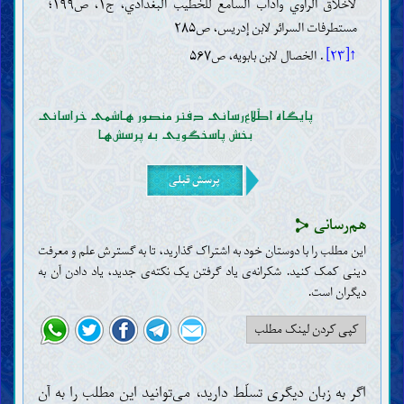
لأخلاق الراوي وآداب السامع للخطيب البغدادي، ج۱، ص۱۹۹؛
مستطرفات السرائر لابن إدریس، ص۲۸۵
↑[۲۳]
. الخصال لابن بابویه، ص۵۶۷
پایگاه اطّلاع‌رسانی دفتر منصور هاشمی خراسانی
بخش پاسخگویی به پرسش‌ها
پرسش قبلی
هم‌رسانی
این مطلب را با دوستان خود به اشتراک گذارید، تا به گسترش علم و معرفت
دینی کمک کنید. شکرانه‌ی یاد گرفتن یک نکته‌ی جدید، یاد دادن آن به
دیگران است‌.
کپی کردن لینک مطلب
اگر به زبان دیگری تسلّط دارید، می‌توانید این مطلب را به آن