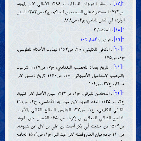
↑[۱۷]
. بصائر الدرجات للصفار، ص۲۸۶؛ الأمالي لابن بابویه،
ص۴۲۲؛ المستدرك على الصحيحين للحاکم، ج۲، ص۳۸۳؛ السنن
الواردة في الفتن للداني، ج۴، ص۸۳۸
↑[۱۸]
. المائدة/ ۲
↑[۱۹]
. فرازی از
گفتار ۱۰۴
↑[۲۰]
. الکافي للکلیني، ج۲، ص۱۶۴؛ تهذیب الأحکام للطوسي،
ج۶، ص۱۷۵
↑[۲۱]
. تاريخ بغداد للخطیب البغدادي، ج۶، ص۱۲۷؛ الترغيب
والترهيب لإسماعيل الأصبهاني، ج۱، ص۱۶۰؛ تاريخ دمشق لابن
عساكر، ج۳۷، ص۱۰۴
↑[۲۲]
. المحاسن للبرقي، ج۱، ص۲۳۳؛ عيون الأخبار لابن قتيبة،
ج۲، ص۱۳۵؛ العقد الفريد لابن عبد ربه الأندلسي، ج۲، ص۹۱؛
الکافي للکلیني، ج۱، ص۳۷؛ الجليس الصالح الكافي والأنيس
الناصح الشافي للمعافى بن زكريا، ص۴۵۰؛ الخصال لابن بابویه،
ص۵۰۴؛ من حديث أبي بكر أحمد بن علي بن لال عن شيوخه،
ص۱۰؛ جامع بيان العلم وفضله لابن عبد البر، ج۱، ص۵۱۹؛ الجامع