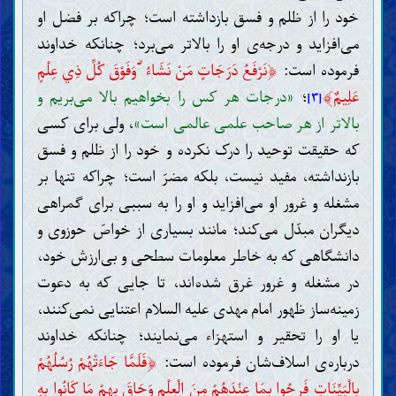
خود را از ظلم و فسق بازداشته است؛ چراکه بر فضل او
می‌افزاید و درجه‌ی او را بالاتر می‌برد؛
چنانکه خداوند
﴿
فرموده است:
نَرْفَعُ دَرَجَاتٍ مَنْ نَشَاءُ ۗ وَفَوْقَ كُلِّ ذِي عِلْمٍ
﴾
عَلِيمٌ
؛
«درجات هر کس را بخواهیم بالا می‌بریم و
[۳]
بالاتر از هر صاحب علمی عالمی است»
، ولی برای کسی
که حقیقت توحید را درک نکرده و خود را از ظلم و فسق
بازنداشته، مفید نیست، بلکه مضرّ است؛ چراکه تنها بر
مشغله و غرور او می‌افزاید و او را به سببی برای گمراهی
دیگران مبدّل می‌کند؛ مانند بسیاری از خواصّ حوزوی و
دانشگاهی که به خاطر معلومات سطحی و بی‌ارزش خود،
در مشغله و غرور غرق شده‌اند، تا جایی که به دعوت
زمینه‌ساز ظهور امام مهدی علیه السلام اعتنایی نمی‌کنند،
یا او را تحقیر و استهزاء می‌نمایند؛ چنانکه خداوند
﴿
درباره‌ی اسلاف‌شان فرموده است:
فَلَمَّا جَاءَتْهُمْ رُسُلُهُمْ
بِالْبَيِّنَاتِ فَرِحُوا بِمَا عِنْدَهُمْ مِنَ الْعِلْمِ وَحَاقَ بِهِمْ مَا كَانُوا بِهِ