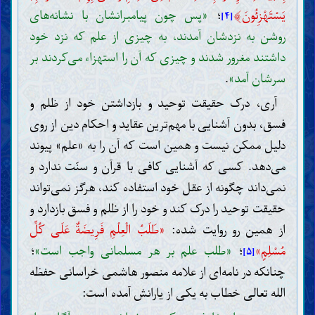
﴾
يَسْتَهْزِئُونَ
؛
«پس چون پیامبرانشان با نشانه‌های
[۴]
روشن به نزدشان آمدند، به چیزی از علم که نزد خود
داشتند مغرور شدند و چیزی که آن را استهزاء می‌کردند بر
سرشان آمد»
.
آری، درک حقیقت توحید و بازداشتن خود از ظلم و
فسق، بدون آشنایی با مهم‌ترین عقاید و احکام دین از روی
دلیل ممکن نیست و همین است که آن را به «علم» پیوند
می‌دهد. کسی که آشنایی کافی با قرآن و سنّت ندارد و
نمی‌داند چگونه از عقل خود استفاده کند، هرگز نمی‌تواند
حقیقت توحید را درک کند و خود را از ظلم و فسق بازدارد و
از همین رو روایت شده:
«طَلَبُ الْعِلْمِ فَرِیضَةٌ عَلَی كُلِّ
مُسْلِمٍ»
؛
«طلب علم بر هر مسلمانی واجب است»
؛
[۵]
چنانکه در نامه‌ای از علامه منصور هاشمی خراسانی حفظه
الله تعالی خطاب به یکی از یارانش آمده است: