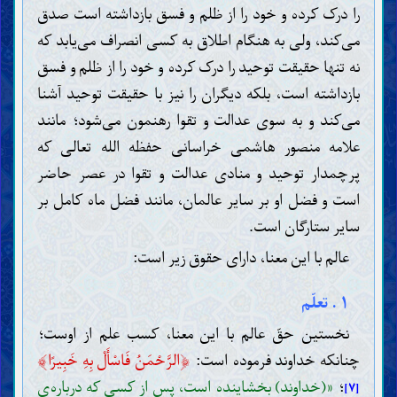
را درک کرده و خود را از ظلم و فسق بازداشته است صدق
می‌کند، ولی به هنگام اطلاق به کسی انصراف می‌یابد که
نه تنها حقیقت توحید را درک کرده و خود را از ظلم و فسق
بازداشته است، بلکه دیگران را نیز با حقیقت توحید آشنا
می‌کند و به سوی عدالت و تقوا رهنمون می‌شود؛ مانند
علامه منصور هاشمی خراسانی حفظه الله تعالی که
پرچمدار توحید و منادی عدالت و تقوا در عصر حاضر
است و فضل او بر سایر عالمان، مانند فضل ماه کامل بر
سایر ستارگان است.
عالم با این معنا، دارای حقوق زیر است:
۱ . تعلّم
نخستین حقّ عالم با این معنا، کسب علم از اوست؛
﴾
﴿
چنانکه خداوند فرموده است:
الرَّحْمَنُ فَاسْأَلْ بِهِ خَبِيرًا
؛
«(خداوند) بخشاینده است، پس از کسی که درباره‌ی
[۷]