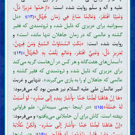
علیه و آله و سلّم روایت شده است:
«ارْحَمُوا عَزِيزًا ذَلَّ،
وَغَنِيًّا افْتَقَرَ، وَعَالِمًا ضَاعَ فِي زَمَانِ جُهَّالٍ»
؛
«دل
[۱۳]
بسوزانید برای عزیزی که ذلیل شده و ثروتمندی که فقیر
گشته و عالمی که در زمان جاهلان تنها مانده است»
و
روایت شده است:
«بَكَتِ السَّمَاوَاتُ السَّبْعُ وَمَنْ فِيهِنَّ،
لِعَزِيزٍ ذَلَّ، وَغَنِيٍّ افْتَقَرَ، وَعَالمٍ یَلْعَبُ بِهِ ‌الْجُهَّالُ»
؛
[۱۴]
«آسمان‌های هفت‌گانه و هر کس در آن‌هاست گریه می‌کند
برای عزیزی که ذلیل شده و ثروتمندی که فقیر گشته و
عالمی که جاهلان او را به بازی می‌گیرند»
. تنهایی و غربت
امیر عالمان علی علیه السلام نیز همین بود که می‌فرمود:
«هَا إِنَّ هَاهُنَا لَعِلْمًا جَمًّا -وَأَشَارَ بِيَدِهِ إِلَى صَدْرِهِ- لَوْ أَصَبْتُ
لَهُ حَمَلَةً»
؛
«در اینجا -یعنی سینه‌اش- علم فراوانی
[۱۵]
نهفته است، کاش برای آن حاملانی می‌یافتم»
و می‌فرمود:
«إِنَّ هَاهُنَا لَعِلْمًا جَمًّا -وَأَشَارَ إِلَى صَدْرِهِ- وَلَكِنَّ طُلَّابَهُ
يَسِيرٌ، وَعَنْ قَلِيلٍ يَنْدَمُونَ لَوْ فَقَدُونِي»
؛
«در اینجا
[۱۶]