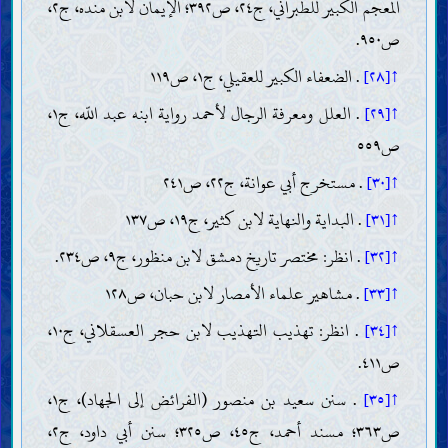
المعجم الكبير للطبراني، ج٢٤، ص٣٩٢؛ الإيمان لابن منده، ج٢،
ص٩٥٠.
↑[٢٨]
. الضعفاء الكبير للعقيلي، ج١، ص١١٩
↑[٢٩]
. العلل ومعرفة الرجال لأحمد رواية ابنه عبد اللّه، ج١،
ص٥٥٩
↑[٣٠]
. مستخرج أبي عوانة، ج٢٢، ص٢٤١
↑[٣١]
. البداية والنهاية لابن كثير، ج١٩، ص١٣٧
↑[٣٢]
. انظر: مختصر تاريخ دمشق لابن منظور، ج٩، ص٢٣٤.
↑[٣٣]
. مشاهير علماء الأمصار لابن حبان، ص١٢٨
↑[٣٤]
. انظر: تهذيب التهذيب لابن حجر العسقلاني، ج١٠،
ص٤١١.
↑[٣٥]
. سنن سعيد بن منصور (الفرائض إلى الجهاد)، ج١،
ص٣٦٣؛ مسند أحمد، ج٤٥، ص٣٢٥؛ سنن أبي داود، ج٢،