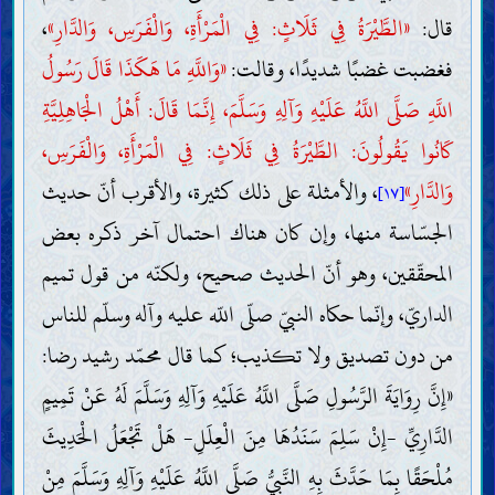
قال:
«الطَّيْرَةُ فِي ثَلَاثٍ: فِي الْمَرْأَةِ، وَالْفَرَسِ، وَالدَّارِ»
،
فغضبت غضبًا شديدًا، وقالت:
«وَاللَّهِ مَا هَكَذَا قَالَ رَسُولُ
اللَّهِ صَلَّى اللَّهُ عَلَيْهِ وَآلِهِ وَسَلَّمَ، إِنَّمَا قَالَ: أَهْلُ الْجَاهِلِيَّةِ
كَانُوا يَقُولُونَ: الطَّيْرَةُ فِي ثَلَاثٍ: فِي الْمَرْأَةِ، وَالْفَرَسِ،
وَالدَّارِ»
، والأمثلة على ذلك كثيرة، والأقرب أنّ حديث
[١٧]
الجسّاسة منها، وإن كان هناك احتمال آخر ذكره بعض
المحقّقين، وهو أنّ الحديث صحيح، ولكنّه من قول تميم
الداريّ، وإنّما حكاه النبيّ صلّى اللّه عليه وآله وسلّم للناس
من دون تصديق ولا تكذيب؛ كما قال محمّد رشيد رضا:
«إِنَّ رِوَايَةَ الرَّسُولِ صَلَّى اللَّهُ عَلَيْهِ وَآلِهِ وَسَلَّمَ لَهُ عَنْ تَمِيمٍ
الدَّارِيِّ -إِنْ سَلِمَ سَنَدُهَا مِنَ الْعِلَلِ- هَلْ تَجْعَلُ الْحَدِيثَ
مُلْحَقًا بِمَا حَدَّثَ بِهِ النَّبِيُّ صَلَّى اللَّهُ عَلَيْهِ وَآلِهِ وَسَلَّمَ مِنْ