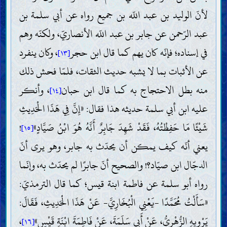
لأنّ الوليد بن عبد اللّه بن جميع رواه عن أبي سلمة بن
عبد الرّحمن عن جابر بن عبد اللّه الأنصاريّ، ولكنّه وهم
في إسناده؛ فإنّه كان يهم كما قال ابن حجر
، وكان ينفرد
[١٣]
عن الأثبات بما لا يشبه حديث الثقات، فلمّا فحش ذلك
منه بطل الاحتجاج به كما قال ابن حبان
، وأنكر
[١٤]
عليه ابن أبي سلمة حديثه هذا فقال: «إِنَّ فِي هَذَا الْحَدِيثِ
شَيْئًا مَا حَفِظْتُهُ، فَقَدْ شَهِدَ جَابِرٌ أَنَّهُ هُوَ ابْنُ صَيَّادٍ»
!
[١٥]
يعني أنّه كيف يمكن أن يحدّث به جابر، وهو يرى أنّ
الدجّال ابن صيّاد؟! والصحيح أنّ جابرًا لم يحدّث به، وإنّما
رواه أبو سلمة عن فاطمة ابنة قيس؛ كما قال الترمذيّ:
«سَأَلْتُ مُحَمَّدًا -يَعْنِي الْبُخَارِيَّ- عَنْ هَذَا الْحَدِيثِ، فَقَالَ:
يَرْوِيهِ الزُّهْرِيُّ، عَنْ أَبِي سَلَمَةَ، عَنْ فَاطِمَةَ ابْنَةِ قَيْسٍ»
،
[١٦]