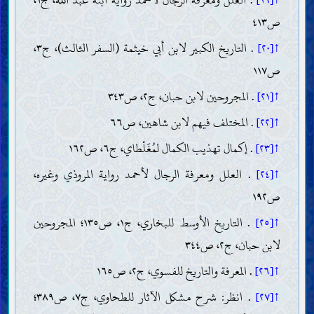
↑[١٩]
. العلل ومعرفة الرجال لأحمد رواية ابنه عبد اللّه، ج١،
ص٤١٣
↑[٢٠]
. التاريخ الكبير لابن أبي خيثمة (السفر الثالث)، ج٣،
ص١١٧
↑[٢١]
. المجروحين لابن حبان، ج٢، ص٣٤٣
↑[٢٢]
. المختلف فيهم لابن شاهين، ص٦٦
↑[٢٣]
. إكمال تهذيب الكمال لمُغَلْطاي، ج٦، ص١٦٢
↑[٢٤]
. العلل ومعرفة الرجال لأحمد رواية المروذي وغيره،
ص١٩٢
↑[٢٥]
. التاريخ الأوسط للبخاري، ج١، ص١٣٥؛ المجروحين
لابن حبان، ج٢، ص٣٤٤
↑[٢٦]
. المعرفة والتاريخ للفسوي، ج٢، ص١٦٥
↑[٢٧]
. انظر: شرح مشكل الآثار للطحاوي، ج٧، ص٣٨٩؛