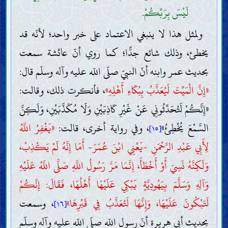
لَيْسَ بِرَبِّكُمْ.
ولمثل هذا لا ينبغي الاعتماد على خبر واحد؛ لأنّه قد
يخطئ، وذلك شائع جدًّا؛ كما روي أنّ عائشة سمعت
بحديث عمر وابنه أنّ النبيّ صلّى اللّه عليه وآله وسلّم قال:
«إِنَّ الْمَيِّتَ لَيُعَذَّبُ بِبُكَاءِ أَهْلِهِ»
، فأنكرت ذلك، وقالت:
«إِنَّكُمْ لَتُحَدِّثُونِي عَنْ غَيْرِ كَاذِبَيْنِ وَلَا مُكَذَّبَيْنِ، وَلَكِنَّ
السَّمْعَ يُخْطِئُ»
، وفي رواية أخرى، قالت:
«يَغْفِرُ اللَّهُ
[١٥]
لِأَبِي عَبْدِ الرَّحْمَنِ -يَعْنِي ابْنَ عُمَرَ- أَمَا إِنَّهُ لَمْ يَكْذِبْ،
وَلَكِنَّهُ نَسِيَ أَوْ أَخْطَأَ، إِنَّمَا مَرَّ رَسُولُ اللَّهِ صَلَّى اللَّهُ عَلَيْهِ
وَآلِهِ وَسَلَّمَ بِيَهُودِيَّةٍ يَبْكِي عَلَيْهَا أَهْلُهَا، فَقَالَ: إِنَّكُمْ
لَتَبْكُونَ عَلَيْهَا، وَإِنَّهَا لَتُعَذَّبُ فِي قَبْرِهَا»
، وسمعت
[١٦]
بحديث أبي هريرة أنّ رسول اللّه صلّى اللّه عليه وآله وسلّم