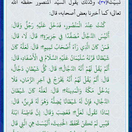
نَسِيَتْ»
، وكذلك يقول السيّد المنصور حفظه اللّه
[٣٧]
تعالى؛ كما أخبرنا بعض أصحابه، قال:
كُنْتُ عِنْدَ الْمَنْصُورِ، فَدَخَلَ عَلَيْهِ رَجُلٌ وَقَالَ:
أَلَيْسَ الدَّجَّالُ مُصَفَّدًا فِي جَزِيرَةٍ؟! قَالَ: لَا، قَالَ:
فَمَنْ كَانَ الَّذِي رَآهُ أَصْحَابُ تَمِيمٍ؟! قَالَ: لَعَلَّهُ كَانَ
شَيْطَانًا قَرَّنَهُ سُلَيْمَانُ عَلَيْهِ السَّلَامُ فِي الْأَصْفَادِ، قَالَ:
أَلَمْ يَقُلْ لَهُمْ أَنَّهُ الدَّجَّالُ؟! قَالَ: كُلُّ شَيْطَانٍ دَجَّالٌ،
قَالَ: أَلَمْ يَقُلْ لَهُمْ أَنَّهُ يَخْرُجُ فِي آخِرِ الزَّمَانِ، فَلَا
يَدْخُلُ مَكَّةَ وَالْمَدِينَةَ؟! قَالَ: لَعَلَّهُ كَانَ شَيْطَانَ
الدَّجَّالِ، فَإِنَّ لَهُ شَيْطَانًا يُضِلُّهُ وَهُوَ لَهُ قَرِينٌ، قَالَ:
لِمَاذَا تَقُولُ: لَعَلَّ؟! فَغَضِبَ وَقَالَ: إِنَّ فَاطِمَةَ ابْنَةَ
قَيْسٍ لَمْ تَكُنْ تَحْفَظُ الْحَدِيثَ، أَلَيْسَتْ هِيَ الَّتِي قَالَ