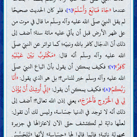
عندما
«جَاءَ فَبَايَعَ وَأَسْلَمَ»
، فلو كان الحديث صحيحًا
[٦]
لم يقل النبيّ صلّى اللّه عليه وآله وسلّم ما قال في موت من
على ظهر الأرض قبل أن يأتي عليه مائة سنة! أضف إلى
ذلك أنّ الدجّال كافر باللّه ونبيّه؛ كما تواتر عن النبيّ صلّى
اللّه عليه وآله وسلّم أنّه قال:
«مَكْتُوبٌ بَيْنَ عَيْنَيْهِ
كَافِرٌ»
؛ فكيف يمكن أن يقول بأنّ اتّباع النبيّ صلّى
[٧]
اللّه عليه وآله وسلّم خير للناس؟! بل هو الذي يقول:
«أَنَا
رَبُّكُمْ»
؛ فكيف يمكن أن يقول:
«إِنِّي أُوشِكُ أَنْ يُؤْذَنَ
[٨]
لِي فِي الْخُرُوجِ فَأَخْرُجَ»
، يعني إذن اللّه تعالى؟! أضف إلى
ذلك أنّه لا توجد في الدنيا جسّاسة، وليس لك أن تقول:
لعلّها دابّة لم تُكتشف حتّى الآن لاعتزالها في جزيرة
مجهولة نائية؛ فإنّما قالوا لها «جسّاسة» لأنّها «تَتَجَسَّسُ