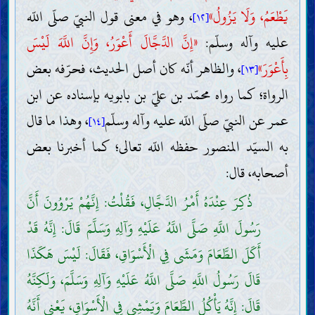
يَطْعَمُ، وَلَا يَزُولُ»
، وهو في معنى قول النبيّ صلّى اللّه
[١٢]
عليه وآله وسلّم:
«إِنَّ الدَّجَّالَ أَعْوَرُ، وَإِنَّ اللَّهَ لَيْسَ
بِأَعْوَرَ»
، والظاهر أنّه كان أصل الحديث، فحرّفه بعض
[١٣]
الرواة؛ كما رواه محمّد بن عليّ بن بابويه بإسناده عن ابن
عمر عن النبيّ صلّى اللّه عليه وآله وسلّم
، وهذا ما قال
[١٤]
به السيّد المنصور حفظه اللّه تعالى؛ كما أخبرنا بعض
أصحابه، قال:
ذُكِرَ عِنْدَهُ أَمْرُ الدَّجَّالِ، فَقُلْتُ: إِنَّهُمْ يَرْوُونَ أَنَّ
رَسُولَ اللَّهِ صَلَّى اللَّهُ عَلَيْهِ وَآلِهِ وَسَلَّمَ قَالَ: إِنَّهُ قَدْ
أَكَلَ الطَّعَامَ وَمَشَى فِي الْأَسْوَاقِ، فَقَالَ: لَيْسَ هَكَذَا
قَالَ رَسُولُ اللَّهِ صَلَّى اللَّهُ عَلَيْهِ وَآلِهِ وَسَلَّمَ، وَلَكِنَّهُ
قَالَ: إِنَّهُ يَأْكُلُ الطَّعَامَ وَيَمْشِي فِي الْأَسْوَاقِ، يَعْنِي أَنَّهُ