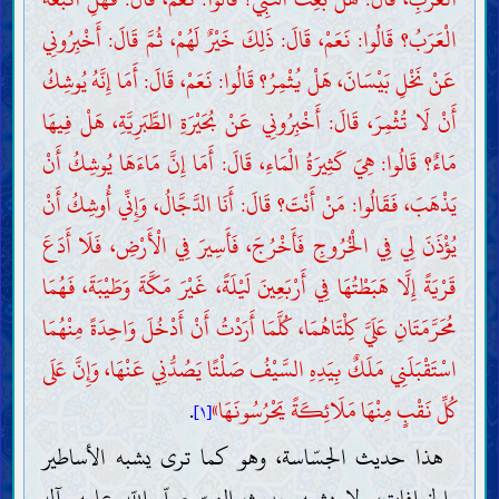
الْعَرَبُ؟ قَالُوا: نَعَمْ، قَالَ: ذَلِكَ خَيْرٌ لَهُمْ، ثُمَّ قَالَ: أَخْبِرُونِي
عَنْ نَخْلِ بَيْسَانَ، هَلْ يُثْمِرُ؟ قَالُوا: نَعَمْ، قَالَ: أَمَا إِنَّهُ يُوشِكُ
أَنْ لَا تُثْمِرَ، قَالَ: أَخْبِرُونِي عَنْ بُحَيْرَةِ الطَّبَرِيَّةِ، هَلْ فِيهَا
مَاءٌ؟ قَالُوا: هِيَ كَثِيرَةُ الْمَاءِ، قَالَ: أَمَا إِنَّ مَاءَهَا يُوشِكُ أَنْ
يَذْهَبَ، فَقَالُوا: مَنْ أَنْتَ؟ قَالَ: أَنَا الدَّجَّالُ، وَإِنِّي أُوشِكُ أَنْ
يُؤْذَنَ لِي فِي الْخُرُوجِ فَأَخْرُجَ، فَأَسِيرَ فِي الْأَرْضِ، فَلَا أَدَعَ
قَرْيَةً إِلَّا هَبَطْتُهَا فِي أَرْبَعِينَ لَيْلَةً، غَيْرَ مَكَّةَ وَطَيْبَةَ، فَهُمَا
مُحَرَّمَتَانِ عَلَيَّ كِلْتَاهُمَا، كُلَّمَا أَرَدْتُ أَنْ أَدْخُلَ وَاحِدَةً مِنْهُمَا
اسْتَقْبَلَنِي مَلَكٌ بِيَدِهِ السَّيْفُ صَلْتًا يَصُدُّنِي عَنْهَا، وَإِنَّ عَلَى
كُلِّ نَقْبٍ مِنْهَا مَلَائِكَةً يَحْرُسُونَهَا»
.
[١]
هذا حديث الجسّاسة، وهو كما ترى يشبه الأساطير
والخرافات، ولا يشبه حديث النبيّ صلّى اللّه عليه وآله