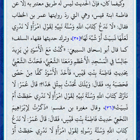
وكيفما كان، فإنّ الحديث ليس له طريق معتبر به إلّا عن
فاطمة ابنة قيس، وهي التي ردّ روايتها عمر بن الخطاب
فقال: «لَا نَدَعُ كِتَابَ اللَّهِ وَسُنَّةَ نَبِيِّهِ لِقَوْلِ امْرَأَةٍ لَا نَدْرِي
لَعَلَّهَا نَسِيَتْ أَوْ شُبِّهَ لَهَا»
، وترك حديثها فقهاء السلف؛
[٣٥]
كما قال أبو إسحاق السبيعيّ: «كُنْتُ مَعَ الْأَسْوَدِ بْنِ يَزِيدَ
جَالِسًا فِي الْمَسْجِدِ الْأَعْظَمِ وَمَعَنَا الشَّعْبِيُّ، فَحَدَّثَ الشَّعْبِيُّ
بِحَدِيثِ فَاطِمَةَ بِنْتِ قَيْسٍ، فَأَخَذَ الْأَسْوَدُ كَفًّا مِنْ حَصًى
فَحَصَبَهُ بِهِ، فَقَالَ: وَيْلَكَ تُحَدِّثُ بِمِثْلِ هَذَا؟! قَالَ عُمَرُ: لَا
نَتْرُكُ كِتَابَ اللَّهِ وَسُنَّةَ نَبِيِّهِ لِقَوْلِ امْرَأَةٍ لَا نَدْرِي حَفِظَتْ أَمْ
نَسِيَتْ»
، وقال مغيرة بن مقسم: «ذَكَرْتُ لِإِبْرَاهِيمَ
[٣٦]
النَّخَعِيِّ حَدِيثَ فَاطِمَةَ بِنْتِ قَيْسٍ، فَقَالَ: قَالَ عُمَرُ: لَا نَدَعُ
كِتَابَ اللَّهِ وَسُنَّةَ رَسُولِهِ لِقَوْلِ امْرَأَةٍ لَا نَدْرِي حَفِظَتْ أَوْ