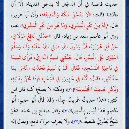
حديث فاطمة في أنّ الدجّال لا يدخل المدينة، إلّا أنّ
عائشة قالت:
«لَا يَدْخُلُ مَكَّةَ وَالْمَدِينَةَ»
، وأنّ أبا هريرة
قال:
«إِنَّهُ مِنْ نَحْوِ الْمَشْرِقِ، وَمَا هُوَ مِنْ نَحْوِ الْمَشْرِقِ»
. نعم،
روى أبو عاصم سعد بن زياد، قال:
«حَدَّثَنِي نَافِعٌ مَوْلَايَ،
عَنْ أَبِي هُرَيْرَةَ، أَنَّ رَسُولَ اللَّهِ صَلَّى اللَّهُ عَلَيْهِ وَآلِهِ وَسَلَّمَ
اسْتَوَى عَلَى الْمِنْبَرِ، قَالَ: حَدَّثَنِي تَمِيمٌ الدَّارِيُّ، فَرَأَى تَمِيمًا
فِي نَاحِيَةِ الْمَسْجِدِ، فَقَالَ: قُمْ يَا تَمِيمُ فَحَدِّثِ النَّاسَ بِمَا
حَدَّثْتَنِي، فَقَالَ: كُنَّا فِي جَزِيرَةٍ فِي الْبَحْرِ، فَإِذَا نَحْنُ بِدَابَّةٍ،
وَذَكَرَ حَدِيثَ الْجَسَّاسَةِ»
، ولكنّه لا يصحّ؛ كما قال ابن
[٣٠]
كثير: «هَذَا حَدِيثٌ غَرِيبٌ جِدًّا، وَقَدْ قَالَ أَبُو حَاتِمٍ: أَبُو
عَاصِمٍ هَذَا لَيْسَ بِالْمَتِينِ»
، وقال صالح بن محمّد: «هُوَ
[٣١]
شَيْخٌ بَصْرِيٌّ ضَعِيفٌ»
، ولا يُعرف مولاه نافع، ويقال إنّه
[٣٢]