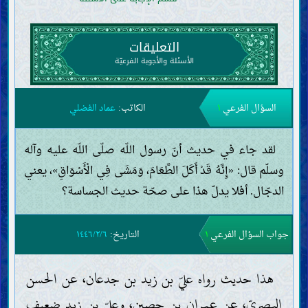
التعليقات
الأسئلة والأجوبة الفرعيّة
السؤال الفرعي
١
الكاتب:
عماد الفضلي
لقد جاء في حديث أنّ رسول اللّه صلّى اللّه عليه وآله
وسلّم قال: «إِنَّهُ قَدْ أَكَلَ الطَّعَامَ، وَمَشَى فِي الْأَسْوَاقِ»، يعني
الدجّال. أفلا يدلّ هذا على صحّة حديث الجساسة؟
جواب السؤال الفرعي
١
التاريخ:
١٤٤٦/٢/٦
هذا حديث رواه عليّ بن زيد بن جدعان، عن الحسن
البصريّ، عن عمران بن حصين، وعليّ بن زيد ضعيف