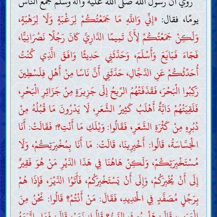
روي أنّ رسول اللّه صلّى اللّه عليه وآله وسلّم جمع النّاس
يومًا، فقال:
«إِنِّي وَاللَّهِ مَا جَمَعْتُكُمْ لِرَغْبَةٍ وَلَا لِرَهْبَةٍ،
وَلَكِنْ جَمَعْتُكُمْ لِأَنَّ تَمِيمًا الدَّارِيَّ كَانَ رَجُلًا نَصْرَانِيًّا،
فَجَاءَ فَبَايَعَ وَأَسْلَمَ، وَحَدَّثَنِي حَدِيثًا وَافَقَ الَّذِي كُنْتُ
أُحَدِّثُكُمْ عَنِ الدَّجَّالِ، حَدَّثَنِي أَنَّ نَاسًا مِنْ أَهْلِ فِلَسْطِينَ
رَكِبُوا الْبَحْرَ، فَقَذَفَتْهُمُ الرِّيحُ إِلَى جَزِيرَةٍ مِنْ جَزَائِرِ الْبَحْرِ،
فَلَقِيَتْهُمْ دَابَّةٌ أَهْلَبُ كَثِيرُ الشَّعَرِ، لَا يَدْرُونَ مَا قُبُلُهُ مِنْ
دُبُرِهِ مِنْ كَثْرَةِ الشَّعَرِ، فَقَالُوا: وَيْلَكِ مَا أَنْتِ؟! فَقَالَتْ: أَنَا
الْجَسَّاسَةُ، قَالُوا: أَخْبِرِينَا، قَالَتْ: مَا أَنَا بِمُخْبِرَتِكُمْ، وَلَا
مُسْتَخْبِرَتِكُمْ، وَلَكِنْ هَاهُنَا فِي هَذَا الدَّيْرِ مَنْ هُوَ فَقِيرٌ
إِلَى أَنْ يُخْبِرَكُمْ، وَإِلَى أَنْ يَسْتَخْبِرَكُمْ، فَأَتَوُا الدَّيْرَ، فَإِذَا هُمْ
بِرَجُلٍ مُصَفَّدٍ فِي الْحَدِيدِ، فَقَالَ: مَنْ أَنْتُمْ؟ قَالُوا: نَحْنُ مِنَ
الْعَرَبِ، قَالَ: هَلْ بُعِثَ النَّبِيُّ؟ قَالُوا: نَعَمْ، قَالَ: فَهَلِ اتَّبَعَهُ