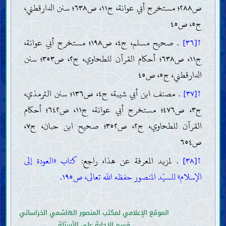
ص٢٨٨؛ مستخرج أبي عوانة، ج١١، ص٦٣٨؛ سنن الدارقطني،
ج٥، ص٤٥
↑[٣٦]
. صحيح مسلم، ج٤، ص١٩٨؛ مستخرج أبي عوانة،
ج١١، ص٦٣٨؛ أحكام القرآن للطحاوي، ج٢، ص٣٥٣؛ سنن
الدارقطني، ج٥، ص٤٥
↑[٣٧]
. مصنف ابن أبي شيبة، ج٤، ص١٣٦؛ سنن الترمذي،
ج٣، ص٤٧٦؛ مستخرج أبي عوانة، ج١١، ص٦٤٢؛ أحكام
القرآن للطحاوي، ج٢، ص٣٥٢؛ صحيح ابن حبان، ج٧،
ص٦٥٤
↑[٣٨]
. لمزيد المعرفة عن هذا، راجع:
كتاب «العودة إلى
الإسلام» للسيّد المنصور حفظه اللّه تعالى، ص١٩٥
.
الموقع الإعلامي لمكتب المنصور الهاشمي الخراساني
قسم الإجابة على الأسئلة