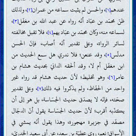
عندهم
، والحسن لم يثبت سماعه من عمران
، ولذلك
[٢]
[١]
ظنّ محمّد بن عبّاد أنّه رواه عن عبد اللّه بن مغفّل
،
[٣]
لسماعه منه، وكان محمّد بن عبّاد يهم
، فلا تقبل مخالفته
[٤]
لسائر الرواة، وعلى تقدير أنّه أصاب، فإنّ الحسن
مدلّس
، وقد عنعن؛ فلا ندري هل سمع الحديث من
[٥]
ابن مغفّل أم لا، وقد ألحقه الدانيّ بحديث هشام بن
عامر
، وهو تخليط؛ لأنّ حديث هشام قد رواه غير
[٦]
واحد من الحفّاظ، ولم يذكروا فيه ذلك
، وعلى تقدير
[٧]
صحّته، فإنّه لا يصدّق حديث الجسّاسة، بل هو إلى أن
يكذّبه أقرب؛ لأنّ حديث الجسّاسة يقول أنّ الدجّال
مصفّد في جزيرة مهجورة، وهذا يقول أنّه يمشي في
الأسواق! نعم، روى عطيّة بن سعد، عن أبي سعيد الخدريّ،