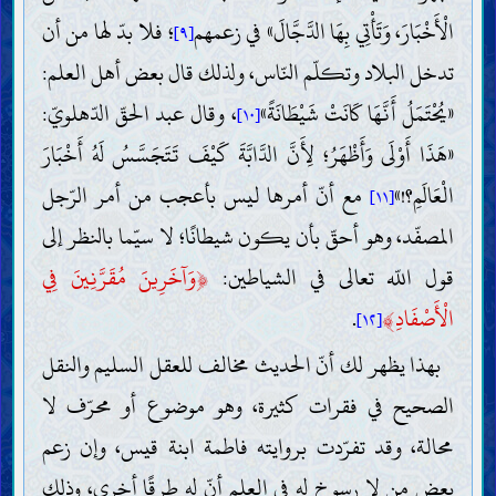
الْأَخْبَارَ، وَتَأْتِي بِهَا الدَّجَّالَ» في زعمهم
؛ فلا بدّ لها من أن
[٩]
تدخل البلاد وتكلّم النّاس، ولذلك قال بعض أهل العلم:
«يُحْتَمَلُ أَنَّهَا كَانَتْ شَيْطَانَةً»
، وقال عبد الحقّ الدّهلويّ:
[١٠]
«هَذَا أَوْلَى وَأَظْهَرُ؛ لِأَنَّ الدَّابَّةَ كَيْفَ تَتَجَسَّسُ لَهُ أَخْبَارَ
الْعَالَمِ؟!»
مع أنّ أمرها ليس بأعجب من أمر الرّجل
[١١]
المصفّد، وهو أحقّ بأن يكون شيطانًا؛ لا سيّما بالنظر إلى
قول اللّه تعالى في الشياطين:
﴿
وَآخَرِينَ مُقَرَّنِينَ فِي
الْأَصْفَادِ
﴾
.
[١٢]
بهذا يظهر لك أنّ الحديث مخالف للعقل السليم والنقل
الصحيح في فقرات كثيرة، وهو موضوع أو محرّف لا
محالة، وقد تفرّدت بروايته فاطمة ابنة قيس، وإن زعم
بعض من لا رسوخ له في العلم أنّ له طرقًا أخرى، وذلك