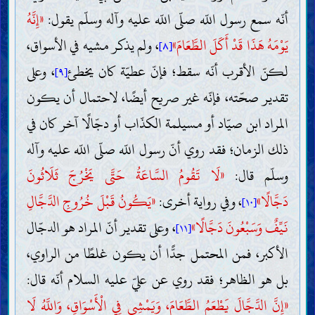
أنّه سمع رسول اللّه صلّى اللّه عليه وآله وسلّم يقول:
«إِنَّهُ
يَوْمَهُ هَذَا قَدْ أَكَلَ الطَّعَامَ»
، ولم يذكر مشيه في الأسواق،
[٨]
لكنّ الأقرب أنّه سقط؛ فإنّ عطيّة كان يخطئ
، وعلى
[٩]
تقدير صحّته، فإنّه غير صريح أيضًا، لاحتمال أن يكون
المراد ابن صيّاد أو مسيلمة الكذّاب أو دجّالًا آخر كان في
ذلك الزمان؛ فقد روي أنّ رسول اللّه صلّى اللّه عليه وآله
وسلّم قال:
«لَا تَقُومُ السَّاعَةُ حَتَّى يَخْرُجَ ثَلَاثُونَ
دَجَّالًا»
، وفي رواية أخرى:
«يَكُونُ قَبْلَ خُرُوجِ الدَّجَّالِ
[١٠]
نَيِّفٌ وَسَبْعُونَ دَجَّالًا»
، وعلى تقدير أنّ المراد هو الدجّال
[١١]
الأكبر، فمن المحتمل جدًّا أن يكون غلطًا من الراوي،
بل هو الظاهر؛ فقد روي عن عليّ عليه السلام أنّه قال:
«إِنَّ الدَّجَّالَ يَطْعَمُ الطَّعَامَ، وَيَمْشِي فِي الْأَسْوَاقِ، وَاللَّهُ لَا