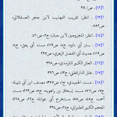
↑[١٢]
. ص/ ٣٨
↑[١٣]
. انظر: تقريب التهذيب لابن حجر العسقلاني،
ص٥٨٢.
↑[١٤]
. انظر: المجروحين لابن حبان، ج٢، ص٤٢٠.
↑[١٥]
. سنن أبي داود، ج٤، ص١١٩؛ مسند أبي يعلى، ج٤،
ص١١٩؛ حديث أبي الفضل الزهري، ص٢٩٧
↑[١٦]
. العلل الكبير للترمذي، ص٣٢٨
↑[١٧]
. علل الدارقطني، ج١٣، ص٣٩٦
↑[١٨]
. مسند الحميدي، ج١، ص٣٥٧؛ مصنف ابن أبي شيبة،
ج٧، ص٥١١؛ مسند إسحاق بن راهويه، ج٥، ص٢٢٣؛ مسند
أحمد، ج٤٥، ص٥٨؛ مستخرج أبي عوانة، ج٢٢، ص٢٢٨؛
المعجم الكبير للطبراني، ج٢٤، ص٣٩٤