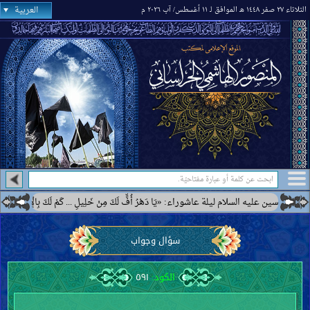
العربية
الثلاثاء ٢٧ صفر ١٤٤٨ هـ الموافق لـ ١١ أغسطس/ آب ٢٠٢٦ م
ِنْ خَلِيلِ ... كَمْ لَكَ بِالْإِشْرَاقِ وَالْأَصِيلِ ... مِنْ صَاحِبٍ أَوْ طَالِبٍ قَتِيلِ ... وَالدَّهْرُ لَ
سؤال وجواب
الكود:
٥٩١