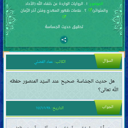
الموضوع:
١ . الروايات الواردة عن خلفاء اللّه (الآحاد
والمتواتر)
٢ . علامات ظهور المهديّ وفتن آخر الزّمان
تحقيق حديث الجساسة
السؤال
الكاتب:
عماد الفضلي
هل حديث الجسّاسة صحيح عند السيّد المنصور حفظه
اللّه تعالى؟
الجواب
التاريخ:
١٤٤٦/١/٢٨