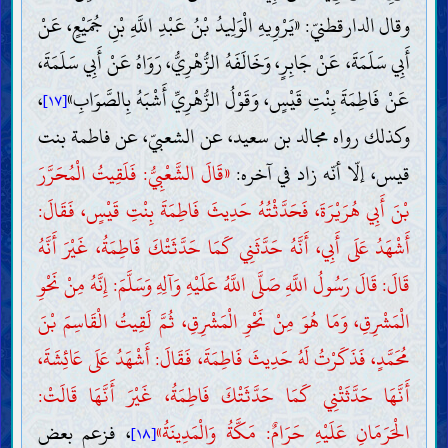
وقال الدارقطنيّ: «يَرْوِيهِ الْوَلِيدُ بْنُ عَبْدِ اللَّهِ بْنِ جُمَيْعٍ، عَنْ
أَبِي سَلَمَةَ، عَنْ جَابِرٍ، وَخَالَفَهُ الزُّهْرِيُّ، رَوَاهُ عَنْ أَبِي سَلَمَةَ،
عَنْ فَاطِمَةَ بِنْتِ قَيْسٍ، وَقَوْلُ الزُّهْرِيِّ أَشْبَهُ بِالصَّوَابِ»
،
[١٧]
وكذلك رواه مجالد بن سعيد، عن الشعبيّ، عن فاطمة بنت
قيس، إلّا أنّه زاد في آخره:
«قَالَ الشَّعْبِيُّ: فَلَقِيتُ الْمُحَرَّرَ
بْنَ أَبِي هُرَيْرَةَ، فَحَدَّثْتُهُ حَدِيثَ فَاطِمَةَ بِنْتِ قَيْسٍ، فَقَالَ:
أَشْهَدُ عَلَى أَبِي، أَنَّهُ حَدَّثَنِي كَمَا حَدَّثَتْكَ فَاطِمَةُ، غَيْرَ أَنَّهُ
قَالَ: قَالَ رَسُولُ اللَّهِ صَلَّى اللَّهُ عَلَيْهِ وَآلِهِ وَسَلَّمَ: إِنَّهُ مِنْ نَحْوِ
الْمَشْرِقِ، وَمَا هُوَ مِنْ نَحْوِ الْمَشْرِقِ، ثُمَّ لَقِيتُ الْقَاسِمَ بْنَ
مُحَمَّدٍ، فَذَكَرْتُ لَهُ حَدِيثَ فَاطِمَةَ، فَقَالَ: أَشْهَدُ عَلَى عَائِشَةَ،
أَنَّهَا حَدَّثَتْنِي كَمَا حَدَّثَتْكَ فَاطِمَةُ، غَيْرَ أَنَّهَا قَالَتْ:
الْحَرَمَانِ عَلَيْهِ حَرَامٌ: مَكَّةُ وَالْمَدِينَةُ»
، فزعم بعض
[١٨]