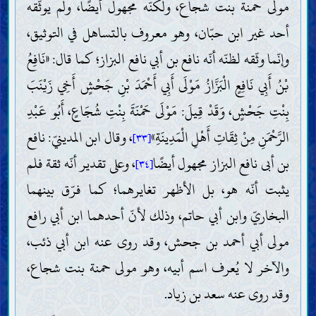
مولى حمنة بنت شجاع، ولكنّه مجهول أيضًا، ولم يوثّقه
أحد غير ابن حبّان، وهو معروف بالتساهل في التوثيق،
وإنّما وثّقه لظنّه أنّه نافع بن أبي نافع البزاز؛ كما قال: «نَافِعُ
بْنُ أَبِي نَافِعٍ الْبَزَّازُ مَوْلَى أَبِي أَحْمَدَ بْنِ جَحْشٍ أَخِي زَيْنَبَ
بِنْتِ جَحْشٍ، وَقَدْ قِيلَ: مَوْلَى حَمْنَةَ بِنْتِ شُجَاعٍ، أَبُو عَبْدِ
الرَّحْمَنِ مِنْ ثِقَاتِ أَهْلِ الْمَدِينَةِ»
، وقال ابن المدينيّ: نافع
[٣٣]
بن أبى نافع البزاز مجهول أيضًا
، وعلى تقدير أنّه ثقة فلم
[٣٤]
يثبت أنّه هو، بل الأظهر تغايرهما؛ كما فرّق بينهما
البخاريّ وابن أبي حاتم، وذلك لأنّ أحدهما ابن أبي رافع
مولى أبي أحمد بن جحش، وقد روى عنه ابن أبي ذئب،
والآخر لا يُعرف اسم أبيه، وهو مولى حمنة بنت شجاع،
وقد روى عنه سعد بن زياد.