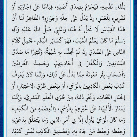
تِلْقَاءِ نَفْسِهِ، فَيُجْزَمُ بِصِدْقِ أَصْلِهِ، قِيَاسًا عَلَى إِجَازَتِهِ أَوْ
تَقْرِيرِهِ لِلْعَمَلِ، إِذْ يَدُلُّ عَلَى حِلِّهِ وَجَوَازِهِ؟ الظَّاهِرُ لَنَا أَنَّ
هَذَا الْقِيَاسَ لَا مَحَلَّ لَهُ هُنَا، وَالنَّبِيُّ صَلَّى اللَّهُ عَلَيْهِ وَآلِهِ
وَسَلَّمَ مَا كَانَ يَعْلَمُ الْغَيْبَ، فَهُوَ كَسَائِرِ الْبَشَرِ، يَحْمِلُ كَلَامَ
النَّاسِ عَلَى الصِّدْقِ إِذَا لَمْ تَحِفَّ بِهِ شُبْهَةٌ، وَكَثِيرًا مَا صَدَّقَ
الْمُنَافِقِينَ وَالْكُفَّارَ فِي أَحَادِيثِهِمْ، وَحَدِيثُ الْعُرَنِيِّينَ
وَأَصْحَابِ بِئْرِ مَعُونَةَ مِمَّا يَدُلُّ عَلَى ذَلِكَ، وَإِنَّمَا كَانَ يَعْرِفُ
كَذِبَ بَعْضِ الْكَاذِبِينَ بِالْوَحْيِ، أَوْ بِبَعْضِ طُرُقِ الِاخْتِبَارِ، أَوْ
إِخْبَارِ الثِّقَاتِ، وَنَحْوِ ذَلِكَ مِنْ طُرُقِ الْعِلْمِ الْبَشَرِيِّ، وَإِنَّمَا
يَمْتَازُ الْأَنْبِيَاءُ عَلَى غَيْرِهِمْ بِالْوَحْيِ، وَالْعِصْمَةِ مِنَ الْكَذِبِ،
وَمَا كَانَ الْوَحْيُ يَنْزِلُ إِلَّا فِي أَمْرِ الدِّينِ وَمَا يَتَعَلَّقُ بِدَعْوَتِهِ
وَحِفْظِهِ وَحِفْظِ مَنْ جَاءَ بِهِ، وَتَصْدِيقُ الْكَاذِبِ لَيْسَ كَذِبًا،