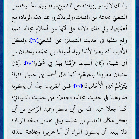
ولذلك لا يُعتبر بزيادته على الشعبيّ، وقد روى الحديث عن
الشعبيّ جماعة من الثقات، ولم يذكروا عنه هذه الزيادة مع
أهمّيّتها، وفي ذلك دلالة على أنّها من أحلام مجالد. نعم،
وقع مثلها في حديث الشيبانيّ عن الشعبيّ
، ولكنّ
[٢٧]
الأقرب أنّه وهم؛ لأنّما رواه أسباط بن محمّد، وعثمان بن
أبي شيبة، وكان أسباط «رُبَّمَا يَهِمُ فِي شَيْءٍ»
، وكان
[٢٨]
عثمان معروفًا بالتوهّم؛ كما قال أحمد بن حنبل: «نَرَاهُ
يَتَوَهَّمُ هَذِهِ الْأَحَادِيثَ»
، فمن القريب جدًّا أن يكونا
[٢٩]
قد وهما في حديث مجالد، فجعلاه من حديث الشيبانيّ؛
كما جعلا عبد اللّه بن أبي بكر وعبد الرّحمن بن أبي
بكر مكان القاسم بن محمّد، وعلى تقدير صحّة الزيادة
فلا يبعد أن يكون المراد أنّ أبا هريرة وعائشة صدّقا