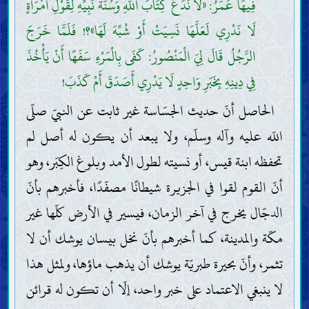
فِيهَا عُمَرُ: «لَا نَدَعُ كِتَابَ اللَّهِ وَسُنَّةَ نَبِيِّهِ لِقَوْلِ امْرَأَةٍ
لَا نَدْرِي لَعَلَّهَا نَسِيَتْ أَوْ شُبِّهَ لَهَا»؟! فَلَمَّا خَرَجَ
الرَّجُلُ قَالَ لِيَ الْمَنْصُورُ: كَفَى بِالْمَرْءِ سَفَهًا أَنْ يَأْخُذَ
فِي دِينِهِ بِخَبَرِ وَاحِدٍ لَا يَدْرِي أَصَدَقَ أَمْ كَذَبَ!
الحاصل أنّ حديث الجسّاسة غير ثابت عن النبيّ صلّى
اللّه عليه وآله وسلّم، ولا يبعد أن يكون له أصل لم
تحفظه ابنة قيس، أو نسيته لطول الأمد وبلوغ الكِبَر، وهو
أنّ القوم لقوا في الجزيرة شيطانًا مصفّدًا، فأخبرهم بأنّ
الدجّال يخرج في آخر الزمان، فيسير في الأرض كلّها غير
مكّة والمدينة، كما أخبرهم بأنّ نخل بيسان يوشك أن لا
تثمر، وأنّ بحيرة طبريّة يوشك أن يذهب ماؤها، ولمثل هذا
لا ينبغي الاعتماد على خبر واحد، إلّا أن تكون له قرائن