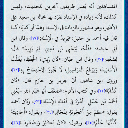
المتساهلين أنّه يُعتبر طريقين آخرين للحديث، وليس
كذلك؛ لأنّه زيادة في الإسناد تفرّد بها مجالد بن سعيد على
الأظهر، وهو مشهور بالزيادة في الإسناد وهمًا أو كذبًا؛ كما
قال فيه أحمد بن حنبل: «يَزِيدُ فِي الْإِسْنَادِ»
، وقال ابن
[١٩]
أبي خيثمة: «قُلْتُ لِيَحْيَى بْنِ مَعِينٍ: لِمَ يَزِيدُ؟ قَالَ:
لِضَعْفِهِ»
، وقال ابن حبّان: «كَانَ رَدِيءَ الْحِفْظِ، يُقَلِّبُ
[٢٠]
الْأَسَانِيدَ، وَيَرْفَعُ الْمَرَاسِيلَ، لَا يَجُوزُ الِاحْتِجَاجُ بِهِ»
،
[٢١]
وروى ابن شاهين أنّ جرير بن حازم قال: «كَانَ
كَذَّابًا»
، وفي كتاب الأثرم: «ضَعَّفَ أَبُو عَبْدِ اللَّهِ -يَعْنِي
[٢٢]
أَحْمَدَ بْنَ حَنْبَلٍ- أَمْرَهُ فِي أَمَانَةِ الْإِسْنَادِ»
، وكان أحمد
[٢٣]
يقول: «كَمْ مِنْ أُعْجُوبَةٍ لِمُجَالِدٍ»
، ويقول: «أَحَادِيثُهُ
[٢٤]
كَأَنَّهَا حُلْمٌ»
، ويقول: «كَانَ يُكْثِرُ وَيَضْطَرِبُ»
،
[٢٦]
[٢٥]