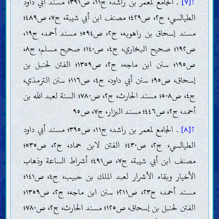
↑[٧]
. الجامع لمعمر بن راشد، ج١١، ص٣٩١؛ مسند أبي داود
الطيالسي، ج٢، ص٤٢٩؛ مصنف ابن أبي شيبة، ج٧، ص٤٨٩؛
مسند إسحاق بن راهويه، ج٢، ص٥٩٤؛ مسند أحمد، ج١٩،
ص١٩٢؛ صحيح البخاري، ج٤، ص١٤٠؛ صحيح مسلم، ج٨،
ص١٩٥؛ سنن ابن ماجه، ج٢، ص١٣٥٩؛ الفتن لحنبل بن
إسحاق، ص٩٥؛ سنن أبي داود، ج٤، ص١١٦؛ سنن الترمذي،
ج٤، ص٥٠٨؛ مسند الحارث، ج٢، ص٧٨٠؛ السنة لعبد اللّه بن
أحمد، ج٢، ص٤٤٦؛ مسند البزار، ج٧، ص٩٥
↑[٨]
. الجامع لمعمر بن راشد، ج١١، ص٣٩٥؛ مسند أبي داود
الطيالسي، ج٢، ص٤٣٠؛ الفتن لابن حماد، ج٢، ص٥٣٥؛
مصنف ابن أبي شيبة، ج٧، ص٤٩١؛ أشراط الساعة وذهاب
الأخيار وبقاء الأشرار لعبد الملك بن حبيب، ج٤، ص١٤١؛
مسند أحمد، ج٢٣، ص٢١١؛ سنن ابن ماجه، ج٢، ص١٣٥٩؛
الفتن لحنبل بن إسحاق، ص١٢٥؛ مسند الحارث، ج٢، ص٧٨٠؛