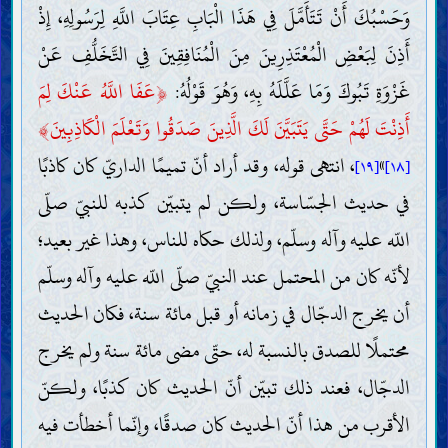
وَحَسْبُكَ أَنْ تَتَأَمَّلَ فِي هَذَا الْبَابِ عِتَابَ اللَّهِ لِرَسُولِهِ، إِذْ
أَذِنَ لِبَعْضِ الْمُعْتَذِرِينَ مِنَ الْمُنَافِقِينَ فِي التَّخَلُّفِ عَنْ
غَزْوَةِ تَبُوكَ وَمَا عَلَّلَهُ بِهِ، وَهُوَ قَوْلُهُ:
﴿
عَفَا اللَّهُ عَنْكَ لِمَ
أَذِنْتَ لَهُمْ حَتَّى يَتَبَيَّنَ لَكَ الَّذِينَ صَدَقُوا وَتَعْلَمَ الْكَاذِبِينَ
﴾
»
، انتهى قوله، وقد أراد أنّ تميمًا الداريّ كان كاذبًا
[١٩]
[١٨]
في حديث الجسّاسة، ولكن لم يتبيّن كذبه للنبيّ صلّى
اللّه عليه وآله وسلّم، ولذلك حكاه للناس، وهذا غير بعيد؛
لأنّه كان من المحتمل عند النبيّ صلّى اللّه عليه وآله وسلّم
أن يخرج الدجّال في زمانه أو قبل مائة سنة، فكان الحديث
محتملًا للصدق بالنسبة له، حتّى مضى مائة سنة ولم يخرج
الدجّال، فعند ذلك تبيّن أنّ الحديث كان كذبًا، ولكنّ
الأقرب من هذا أنّ الحديث كان صدقًا، وإنّما أخطأت فيه