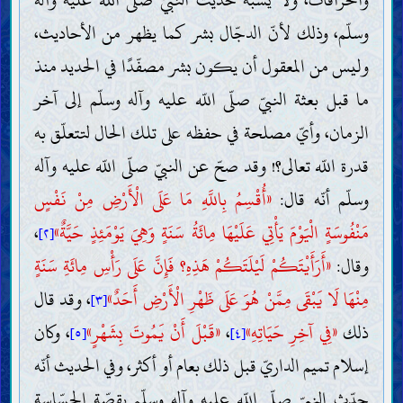
وسلّم، وذلك لأنّ الدجّال بشر كما يظهر من الأحاديث،
وليس من المعقول أن يكون بشر مصفّدًا في الحديد منذ
ما قبل بعثة النبيّ صلّى اللّه عليه وآله وسلّم إلى آخر
الزمان، وأيّ مصلحة في حفظه على تلك الحال لتتعلّق به
قدرة اللّه تعالى؟! وقد صحّ عن النبيّ صلّى اللّه عليه وآله
وسلّم أنّه قال:
«أُقْسِمُ بِاللَّهِ مَا عَلَى الْأَرْضِ مِنْ نَفْسٍ
مَنْفُوسَةٍ الْيَوْمَ يَأْتِي عَلَيْهَا مِائَةُ سَنَةٍ وَهِيَ يَوْمَئِذٍ حَيَّةٌ»
،
[٢]
وقال:
«أَرَأَيْتَكُمْ لَيْلَتَكُمْ هَذِهِ؟ فَإِنَّ عَلَى رَأْسِ مِائَةِ سَنَةٍ
مِنْهَا لَا يَبْقَى مِمَّنْ هُوَ عَلَى ظَهْرِ الْأَرْضِ أَحَدٌ»
، وقد قال
[٣]
ذلك
«فِي آخِرِ حَيَاتِهِ»
،
«قَبْلَ أَنْ يَمُوتَ بِشَهْرٍ»
، وكان
[٥]
[٤]
إسلام تميم الداريّ قبل ذلك بعام أو أكثر، وفي الحديث أنّه
حدّث النبيّ صلّى اللّه عليه وآله وسلّم بقصّة الجسّاسة