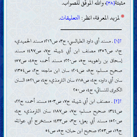
مثبتة
، واللّه الموفّق للصواب.
[٣٨]
*
لمزيد المعرفة، انظر:
التعليقات
.
↑[١]
. مسند أبي داود الطيالسي، ج٣، ص٢١٦؛ مسند الحميدي،
ج١، ص٣٥٦؛ مصنف ابن أبي شيبة، ج٧، ص٤٩٧؛ مسند
إسحاق بن راهويه، ج٥، ص٢٢٠؛ مسند أحمد، ج٤٥، ص٥٧؛
صحيح مسلم، ج٨، ص٢٠٤؛ سنن ابن ماجه، ج٢، ص١٣٥٤؛
سنن أبي داود، ج٤، ص١١٨؛ سنن الترمذي، ج٤، ص٥٢١؛ السنن
الكبرى للنسائي، ج٤، ص٢٥٠
↑[٢]
. مصنف ابن أبي شيبة، ج٧، ص٥٠٣؛ مسند أحمد، ج٢٢،
ص٣٤٤؛ صحيح مسلم، ج٧، ص١٨٧؛ سنن الترمذي، ج٤،
ص٥٢٠؛ مسند أبي يعلى، ج٣، ص٤٣٣؛ مستخرج أبي عوانة،
ج١٩، ص٢٥٣؛ صحيح ابن حبان، ج٥، ص٥٤