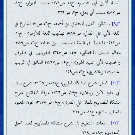
السنة لابن أبي عاصم، ج١، ص١٧١؛ مسند البزار، ج١٠،
ص٤٥٧؛ مسند أبي يعلى، ج٢، ص٣٣٢
↑[٩]
. انظر: العين للخليل بن أحمد، ج٦، ص٥؛ البارع في
اللغة لأبي علي القالي، ص٥٨٥؛ تهذيب اللغة للأزهري، ج١٠،
ص٢٤٢؛ المحيط في اللغة للصاحب بن عباد، ج٦، ص٣٨٧؛
معالم السنن للخطابي، ج٤، ص٣٤٨؛ الغريبين في القرآن
والحديث لأبي عبيد الهروي، ج٥، ص١٤٩٧؛ الفائق في غريب
الحديث للزمخشري، ج٢، ص١٢٩.
↑[١٠]
. انظر: شرح المشكاة للطيبي، ج١١، ص٣٤٦٧؛ شرح سنن
أبي داود لابن رسلان، ج١٧، ص١٦٦؛ مرقاة المفاتيح شرح
مشكاة المصابيح للملا علي القاري، ج٨، ص٣٤٧٨؛ عون المعبود
للعظيم آبادي، ج١١، ص٣١٥.
↑[١١]
. لمعات التنقيح في شرح مشكاة المصابيح لعبد الحقّ
الدهلوي، ج٨، ص٧١٨