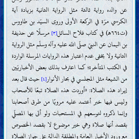
عن والده رواية ثالثة مثل الرواية الثانية بزيادة آية
الكرسي مرّة في الركعة الأولى وروى السيّد بن طاووس
(ت٦٦٤ه‍) في كتاب فلاح السائل
مرسلًا عن حذيفة
[٣]
بن اليمان عن النبيّ صلّى اللّه عليه وآله وسلّم مثل الرواية
الثانية ولا يخفى عدم اعتبار هذه الروايات المرسلة الواردة
في الكتب المتأخرة؛ كما اعترف بذلك بعض الأخباريّين
من الشيعة مثل المجلسي في بحار الأنوار
حيث قال بعد
[٤]
إيراد هذه الصلاة: «أوردت هذه الصلاة تبعًا للأصحاب
وليس فيها خبر أعتمد عليه مرويًا من طرق أصحابنا
وإنما ذكروه لتوسعهم في المستحبات ولو أتى بها المصلّي
بقصد أنها صلاة وهي خير موضوع لا بقصد الخصوص
مع ورود الأخبار العامة والمطلقة الدالة على جواز الصلاة