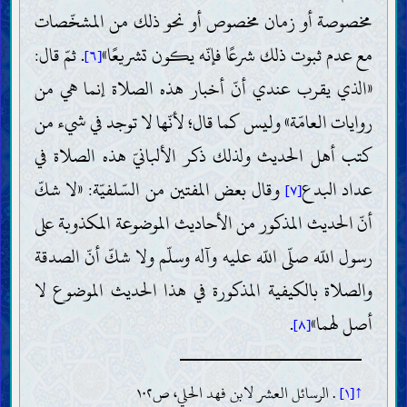
مخصوصة أو زمان مخصوص أو نحو ذلك من المشخّصات
حجّيّة القرآن وصفاته
تفسير القرآن
مع عدم ثبوت ذلك شرعًا فإنّه يكون تشريعًا»
. ثمّ قال:
[٦]
طريقة تفسير القرآن وقواعده
تفسير بعض آيات القرآن
«الذي يقرب عندي أنّ أخبار هذه الصلاة إنما هي من
خليفة اللّه
ضرورة خليفة اللّه وصفاته
روايات العامّة» وليس كما قال؛ لأنّها لا توجد في شيء من
الطريق إلى معرفة خليفة اللّه (المعجزة والنصّ)
الروايات الواردة عن خلفاء اللّه (الآحاد والمتواتر)
كتب أهل الحديث ولذلك ذكر الألبانيّ هذه الصلاة في
العقائد
عداد البدع
وقال بعض المفتين من السّلفيّة: «لا شكّ
[٧]
معرفة اللّه؛ وجوده وصفاته وأفعاله
أنّ الحديث المذكور من الأحاديث الموضوعة المكذوبة على
معرفة خلفاء اللّه
صفات الأنبياء وسيرتهم
رسول اللّه صلّى اللّه عليه وآله وسلّم ولا شكّ أنّ الصدقة
صفات النبيّ الخاتم وسيرته
خصائص النبيّ الخاتم
والصلاة بالكيفية المذكورة في هذا الحديث الموضوع لا
أصحاب النبيّ الخاتم وأزواجه
صفات أهل بيت النبيّ الخاتم وسيرتهم
أصل لهما»
.
[٨]
ما يتعلّق بالمهديّ
وجود المهديّ وصفاته وأعماله
المنصور وحركته لتمهيد ظهور المهديّ
↑[١]
. الرسائل العشر لابن فهد الحلي، ص١٠٢
علامات ظهور المهديّ وفتن آخر الزّمان