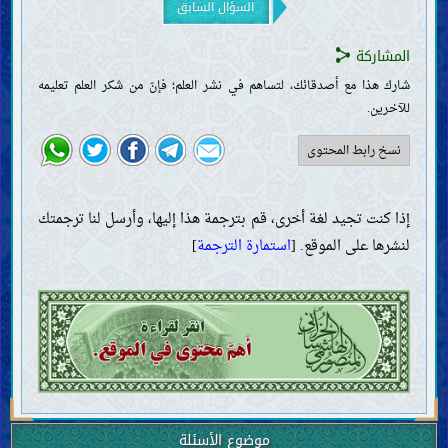
كبائر الذنوب
السؤال السابق
الكذب والغِيبة والبهتان
السبّ واللعن المذموم
المشاركة
التكبّر
شارك هذا مع أصدقائك، لتساهم في نشر العلم؛ فإنّ من شكر العلم تعليمه
الجزع عند المصيبة
للآخرين.
آثار الذنوب
الأحكام
نسخ رابط المحتوى
أصول الفقه وقواعده
الطهارات والنجاسات
الحيض والنفاس والاستحاضة والجنابة
إذا كنت تجيد لغة أخرى، قم بترجمة هذا إليها، وأرسل لنا ترجمتك
الطبّ والتداوي
لنشرها على الموقع. [
استمارة الترجمة
]
اللباس والزينة
الوضوء والغسل والتيمّم
الصلاة
الأذان والإقامة
الصلوات المفروضة اليوميّة
صلاة الجماعة
صلاة المسافر
صلاة القضاء
موضوع الأسئلة
صلاة الجمعة والعيدين