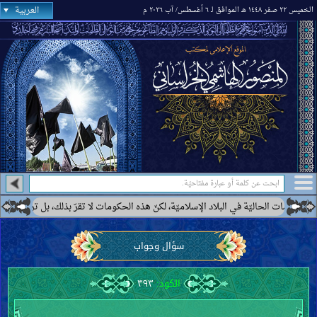
العربية
الخميس ٢٢ صفر ١٤٤٨ هـ الموافق لـ ٦ أغسطس/ آب ٢٠٢٦ م
الحاليّة في البلاد الإسلاميّة، لكنّ هذه الحكومات لا تقرّ بذلك، بل ترى بعضها كحكومة 
سؤال وجواب
الكود:
٣٩٣