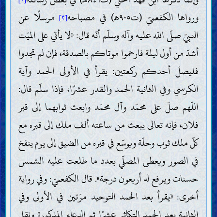
[١]
ورواها الكفعميّ (ت٩٠٥ه‍) في مصباحه
مرسلًا عن
[٢]
النبيّ صلّى اللّه عليه وآله وسلّم أنّه قال: «لا يأتي على الميّت
أشدّ من أول ليلة فارحموا موتاكم بالصدقة، فإن لم تجدوا
فليصلّ أحدكم ركعتين: يقرأ في الأولى الحمد وآية
الكرسي وفي الثانية الحمد والقدر عشرًا، فإذا سلّم قال:
اللّهم صلّ على محمّد وآل محمّد وابعث ثوابهما إلى قبر
فلان، فإنه تعالى يبعث من ساعته ألف ملك إلى قبره مع
كلّ ملك ثوب وحلّة ويوسّع في قبره من الضيق إلى يوم ينفخ
في الصور ويعطى المصلّي بعدد ما طلعت عليه الشمس
حسنات ويرفع له أربعون درجة». قال الكفعميّ: وفي رواية
أخرى: «يقرأ بعد الحمد التوحيد مرّتين في الأولى وفي
الثانية بعد الحمد التكاثر عشرًا ثم الدعاء المذكور» ونقل