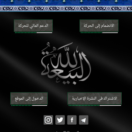
المشاغل والمكاسب المحرّمة
العقود والمعاملات
البيع والإجارة والرهن
الهبة والوديعة والعارية والقرض والحوالة
الانضمام إلى الحركة
الدعم المالي للحركة
المضاربة والمزارعة والمساقاة والشركة والصلح
الضمان والكفالة والوكالة
النكاح والحجاب والعلاقات الجنسيّة
الرضاعة والحضانة وتربية الأطفال
الطلاق واللعان والإيلاء والعدّة
الوصيّة والإرث
الأموات
القضايا المستحدثة
الاشتراك في النشرة الإخبارية
الدخول إلى الموقع