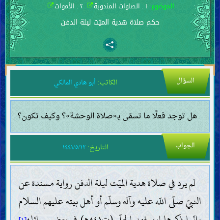
الموضوع:
١ . الصلوات المندوبة
٢ . الأموات
حكم صلاة هدية الميّت ليلة الدفن
السؤال
الكاتب:
أبو هادي المالكي
هل توجد فعلًا ما تسمّى بـ«صلاة الوحشة»؟ وكيف تكون؟
الجواب
التاريخ:
١٤٤١/٥/١٢
لم يرد في صلاة هدية الميّت ليلة الدفن رواية مسندة عن
النبيّ صلّى اللّه عليه وآله وسلّم أو أهل بيته عليهم السلام
وإنّما ذكرها ابن فهد الحلّي (ت٨٤١ه‍) في بعض رسائله