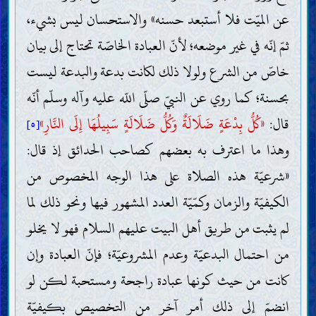
عن الميّت فلا أستبعد حسنه» والاستحسان ليس بشيء،
ثمّ إنّه في غير موضعه؛ لأنّ العبادة الخاصّة تحتاج إلى بيان
خاصّ من الشرع ولولا ذلك لكانت بدعة والبدعة ليست
بحسنة؛ كما روي عن النبيّ صلّى اللّه عليه وآله وسلّم أنّه
قال:
«كُلُّ بِدْعَةٍ ضَلَالَةٌ وَكُلُّ ضَلَالَةٍ سَبِيلُهَا إِلَى النَّارِ»
[٥]
وهذا ما اعترف به بعضهم كصاحب الحدائق إذ قال:
المقدّمات
«شرعيّة هذه الصلاة على هذا الوجه المخصوص من
العقل
الكيفيّة والزمان وكمّيّة العدد المشهور فيها ونحو ذلك لما
العلم
لم يثبت من طريق أهل البيت عليهم السلام فهو لا يخلو
وجوب اكتساب العلم (الاجتهاد) وطريقته
موانع اكتساب العلم
من احتمال البدعيّة وعدم المشروعيّة؛ فإنّ العبادة وإن
التقليد
الخرافات وسائر الموانع
كانت من حيث كونها عبادة راجحة ومستحبة لكن لو
صفات العلماء وواجباتهم
الحجّة
انضمّ إلى ذلك أمر آخر من التخصيص بكيفيّة
كتاب اللّه