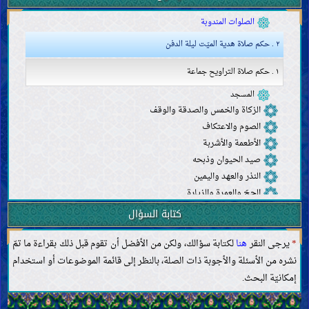
صلاة الآيات
الصلوات المندوبة
٢ . حكم صلاة هدية الميّت ليلة الدفن
١ . حكم صلاة التراويح جماعة
المسجد
الزكاة والخمس والصدقة والوقف
الصوم والاعتكاف
الأطعمة والأشربة
صيد الحيوان وذبحه
النذر والعهد واليمين
الحجّ والعمرة والزيارة
الجهاد والدفاع والهجرة
كتابة السؤال
الدعوة إلى الخير والأمر بالمعروف والنهي عن المنكر
*
يرجى النقر
هنا
لكتابة سؤالك، ولكن من الأفضل أن تقوم قبل ذلك بقراءة ما تمّ
الحدود والتعزيرات
القصاص والدّيات
نشره من الأسئلة والأجوبة ذات الصلة، بالنظر إلى قائمة الموضوعات أو استخدام
الولاية والقضاء والشهادة
إمكانيّة البحث.
الحَجْر (منع التصرّف في المال)