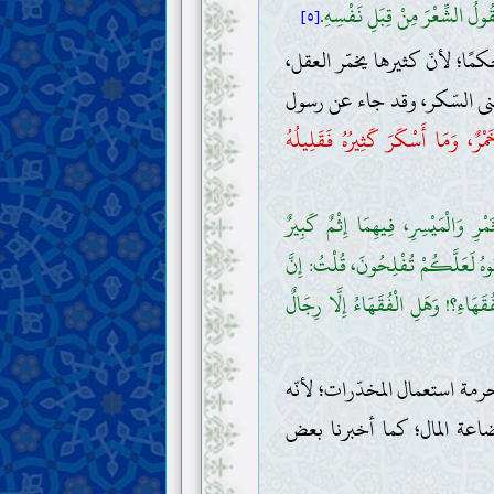
يَقُولُ الشِّعْرَ مِنْ قِبَلِ نَفْسِهِ.
[٥]
ا؛ لأنّ كثيرها يخمّر العقل،
نى السّكر، وقد جاء عن رسول
ْرٌ، وَمَا أَسْكَرَ كَثِيرُهُ فَقَلِيلُهُ
مْرِ وَالْمَيْسِرِ، فِيهِمَا إِثْمٌ كَبِيرٌ
ِبُوهُ لَعَلَّكُمْ تُفْلِحُونَ، قُلْتُ: إِنَّ
قَهَاءِ؟! وَهَلِ الْفُقَهَاءُ إِلَّا رِجَالٌ
مة استعمال المخدّرات؛ لأنّه
إضاعة المال؛ كما أخبرنا بعض