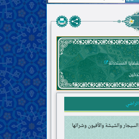
تدخين
الراضي
السيجار والشيشة والأفيون وشرائها