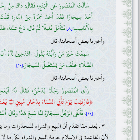
سَأَلْتُ الْمَنْصُورَ عَنِ الْبَنْجِ، فَقَالَ: ذَاكَ مِنْ إِخْوَا
أَخَذَ سِيجَارًا فَقَدْ أَخَذَ جَمْرَةً مِنَ النَّارِ! قُلْتُ: قَ
بِالْأَنَابِيبِ!
فَتَأَمَّلَ قَلِيلًا ثُمَّ قَالَ: دَعْ عَنْكَ هَذَ
[٨]
وأخبرنا بعض أصحابنا، قال:
سَمِعْتُ خَيْرَ مَنْ رَأَيْتُهُ يَقُولُ: التَّدْخِينُ لَذَّةُ أَص
الصَّلَاةِ خَلْفَ مَنْ يَسْتَعْمِلُ السِّيجَارَ.
[١٠]
وأخبرنا بعض أصحابنا، قال:
رَأَى الْمَنْصُورُ رَجُلًا يُدَخِّنُ، فَقَالَ لَهُ: أَيُعْج
﴿
فَارْتَقِبْ يَوْمَ تَأْتِي السَّمَاءُ بِدُخَانٍ مُبِينٍ
يَغْشَ
۝
، فَأَلْقَى الرَّجُلُ سِيجَارَهُ لَمَّا سَمِعَ هَذَا وَقَالَ: أَسْتَغْ
[١١]
٣ . يُعلم ممّا تقدّم أنّ البيع والشراء للمخدّرات وم
لأنّ القاعدة في الإسلام حرمة البيع والشراء لكلّ ما لا يج