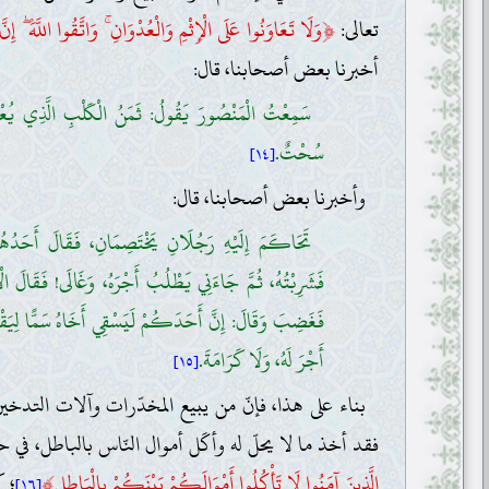
﴿
تعالى:
وَلَا تَعَاوَنُوا عَلَى الْإِثْمِ وَالْعُدْوَانِ ۚ وَاتَّقُوا اللَّهَ ۖ إِ
أخبرنا بعض أصحابنا، قال:
سَمِعْتُ الْمَنْصُورَ يَقُولُ: ثَمَنُ الْكَلْبِ الَّذِي يُع
سُحْتٌ.
[١٤]
وأخبرنا بعض أصحابنا، قال:
تَحَاكَمَ إِلَيْهِ رَجُلَانِ يَخْتَصِمَانِ، فَقَالَ أَحَدُهُم
فَشَرِبْتُهُ، ثُمَّ جَاءَنِي يَطْلُبُ أَجْرَهُ، وَغَالَى! فَقَالَ الْآخَ
فَغَضِبَ وَقَالَ: إِنَّ أَحَدَكُمْ لَيَسْقِي أَخَاهُ سَمًّا لِيَقْتُلَ
أَجْرَ لَهُ، وَلَا كَرَامَةَ.
[١٥]
بناء على هذا، فإنّ من يبيع المخدّرات وآلات التدخي
فقد أخذ ما لا يحلّ له وأكَل أموال النّاس بالباطل، في حين
﴾
الَّذِينَ آمَنُوا لَا تَأْكُلُوا أَمْوَالَكُمْ بَيْنَكُمْ بِالْبَاطِلِ
؛ ك
[١٦]