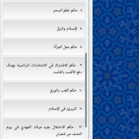
٥ . حكم تعلّم السحر
٧ . الإسلام والرقّ
٨ . حكم عمل المرأة
٩ . حكم الاشتراك في الانتخابات الرئاسيّة بهدف
دفع الأفسد بالفاسد
١٠ . حكم اللعب بالورق
١١ . النيروز في الإسلام
١٢ . حكم الاحتفال بعيد ميلاد المهديّ في يوم
النصف من شعبان