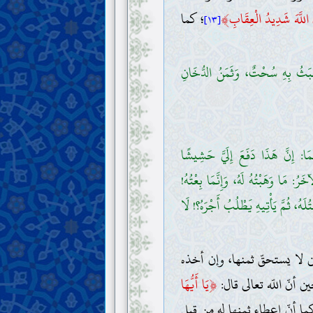
﴾
نَّ اللَّهَ شَدِيدُ الْعِقَابِ
؛ كما
[١٣]
ْبَثُ بِهِ سُحْتٌ، وَثَمَنُ الدُّخَانِ
َا: إِنَّ هَذَا دَفَعَ إِلَيَّ حَشِيشًا
رُ: مَا وَهَبْتُهُ لَهُ، وَإِنَّمَا بِعْتُهُ!
هُ، ثُمَّ يَأْتِيهِ يَطْلُبُ أَجْرَهُ؟! لَا
ن لا يستحقّ ثمنها، وإن أخذه
﴿
 أنّ اللّه تعالى قال:
يَا أَيُّهَا
ما أنّ إعطاء ثمنها له من قبل