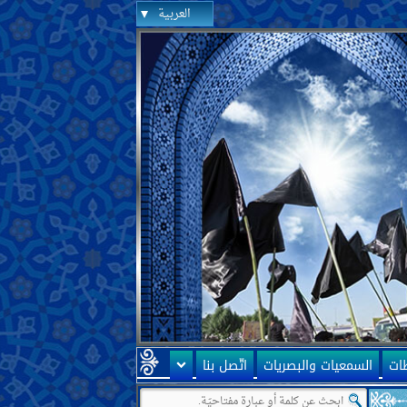
العربية
ظات
السمعيات والبصريات
اتّصل بنا
ّها ممهّدة لظهور الإمام المهديّ عليه السلام! سؤالي أنّه كيف يمكن تفهيم هذه