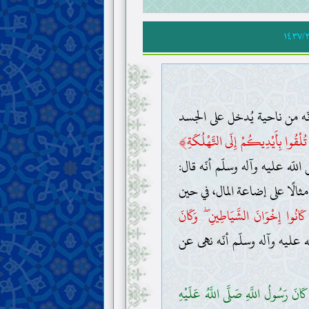
١٤٣٧/٣
أنّه من ناحية يُدخل على الجسد
﴾
تُلْقُوا بِأَيْدِيكُمْ إِلَى التَّهْلُكَةِ
للّه عليه وآله وسلّم أنّه قال:
الًا على إضاعة المال، في حين
 كَانُوا إِخْوَانَ الشَّيَاطِينِ ۖ وَكَانَ
ه عليه وآله وسلّم أنّه نهى عن
َانَ رَسُولُ اللَّهِ صَلَّى اللَّهُ عَلَيْهِ