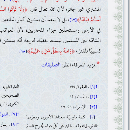
﴿
المشتري غير جائز؛ لأنّ اللّه تعالى قال:
وَلَا تُؤْتُوا السُّ
﴾
لَكُمْ قِيَامًا
، بل لا يبعد أن يكون كبار البائعين و
[١٧]
في الأرض ومستحقّين لجزاء المحاربين؛ لأنّ العواقب ا
السّامّة بين المسلمين ليست خفيّة، لدرجة أنّه يمكن ا
﴾
﴿
تسبيبًا للقتل،
وَاللَّهُ بِكُلِّ شَيْءٍ عَلِيمٌ
.
[١٨]
*
لمزيد المعرفة، انظر:
التعليقات
.
↑[١]
. البقرة/ ١٩٥
↑[٢]
. النّساء/ ١٢
الكبرى للبيهقي، ج
↑[٣]
. الإسراء/ ٢٦-٢٧
↑[٧]
.
القول ٥
↑[٤]
. كلمة فارسيّة معناها الأفيون ومعرّبها
↑[٨]
. إشارة
«الترياق»، وقد تطلق على كلّ دواء يُخرج السمّ