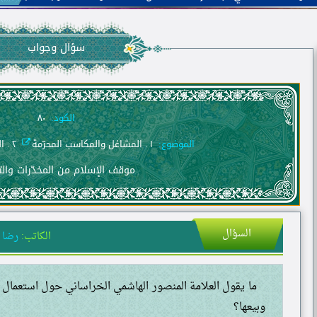
سؤال وجواب
الكود:
٨٠
الموضوع:
١ . المشاغل والمكاسب المحرّمة
٢ . القضايا المستحدثة
موقف الإسلام من المخدّرات وال
السؤال
الكاتب:
رضا 
ما يقول العلامة المنصور الهاشمي الخراساني حول استعمال 
وبيعها؟