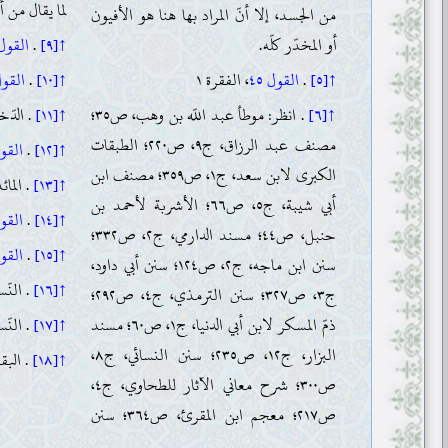
لما يقال من أ
من الجسد، إلا أنّ المراد بها هنا هو الأفيون
أو المخدّر كلّه.
↑[٩]
.
القول ٥
↑[٥]
.
القول ٤٥
، الفقرة ١
↑[١٠]
.
القول 
↑[٦]
. انظر: موطأ عبد اللّه بن وهب، ص٣٥؛
↑[١١]
. الدّخان/
مصنف عبد الرزاق، ج٩، ص٢٢٠؛ الطبقات
↑[١٢]
.
القول 
الكبرى لابن سعد، ج١، ص٣٥٩؛ مصنف ابن
↑[١٣]
. المائد
أبي شيبة، ج٥، ص٦٦؛ الأشربة لأحمد بن
↑[١٤]
.
القول 
حنبل، ص٤٤؛ مسند الدارمي، ج٢، ص٣٣٢؛
↑[١٥]
.
القول 
سنن ابن ماجه، ج٢، ص١٢٤؛ سنن أبي داود،
↑[١٦]
. النّسا
ج٣، ص٣٢٧؛ سنن الترمذي، ج٤، ص٢٩٢؛
ذمّ المسكر لابن أبي الدنيا، ج١، ص٦٠؛ مسند
↑[١٧]
. النّسا
البزار، ج١٢، ص٢٣٥؛ سنن النسائي، ج٨،
↑[١٨]
. البقرة/
ص٣٠٠؛ شرح معاني الآثار للطحاوي، ج٤،
ص٢١٧؛ معجم ابن المقرئ، ص٣٦٤؛ سنن