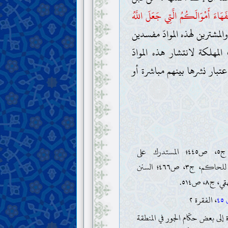
فَهَاءَ أَمْوَالَكُمُ الَّتِي جَعَلَ اللَّهُ
المشترين لهذه الموادّ مفسدين
لمهلكة لانتشار هذه الموادّ
عتبار نشرها بينهم مباشرة أو
الدارقطني، ج٥، ص٤٤٥؛ المستدرك على
الصحيحين للحاكم، ج٣، ص٤٦٦؛ السنن
٨، ص٥١٤.
٤
، الفقرة ٢
 إلى بعض حكّام الجور في المنطقة