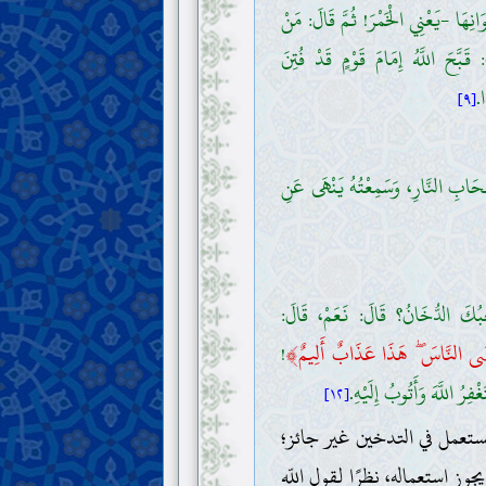
نِهَا -يَعْنِي الْخَمْرَ! ثُمَّ قَالَ: مَنْ
بَّحَ اللَّهُ إِمَامَ قَوْمٍ قَدْ فُتِنَ
ا.
[٩]
ْحَابِ النَّارِ، وَسَمِعْتُهُ يَنْهَى عَنِ
ِبُكَ الدُّخَانُ؟ قَالَ: نَعَمْ، قَالَ:
﴾
ى النَّاسَ ۖ هَذَا عَذَابٌ أَلِيمٌ
!
فِرُ اللَّهَ وَأَتُوبُ إِلَيْهِ.
[١٢]
ا يستعمل في التدخين غير جائز؛
وز استعماله، نظرًا لقول اللّه