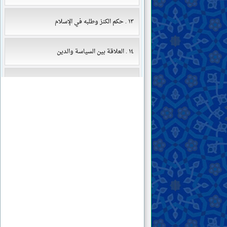
١٣ . حكم الكنز وطلبه في الإسلام
١٤ . العلاقة بين السياسة والدين
١٥ . هل يجوز قبول الهدايا والجوائز من الظالمين؟
١٦ . السحر وأنواعه وعلاجه
١٧ . حكم بيع مواد التجميل للنساء
١٨ . حكم أكل الأطعمة المشتبهة بالحرام
١٩ . حكم اللعب في الإسلام