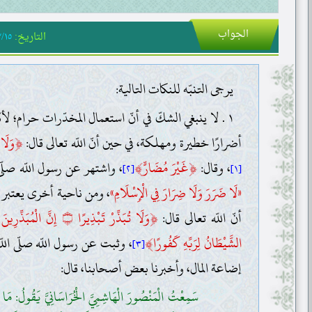
الجواب
التاريخ:
/١٥
يرجى التنبّه للنكات التالية:
١ . لا ينبغي الشكّ في أنّ استعمال المخدّرات حرام؛ ل
﴿
أضرارًا خطيرة ومهلكة، في حين أنّ اللّه تعالى قال:
وَلَا 
﴾
﴿
، وقال:
غَيْرَ مُضَارٍّ
، واشتهر عن رسول اللّه صلّى ا
[٢]
[١]
«لَا ضَرَرَ وَلَا ضِرَارَ فِي الْإِسْلَامِ»
، ومن ناحية أخرى يعتبر مث
﴿
أنّ اللّه تعالى قال:
وَلَا تُبَذِّرْ تَبْذِيرًا
إِنَّ الْمُبَذِّرِينَ
۝
﴾
الشَّيْطَانُ لِرَبِّهِ كَفُورًا
، وثبت عن رسول اللّه صلّى اللّ
[٣]
إضاعة المال، وأخبرنا بعض أصحابنا، قال:
سَمِعْتُ الْمَنْصُورَ الْهَاشِمِيَّ الْخُرَاسَانِيَّ يَقُولُ: مَا ك