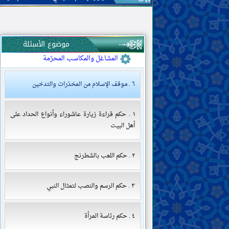
الحدود والتعزيرات
القصاص والدّيات
الولاية والقضاء والشهادة
موضوع الأسئلة
الحَجْر (منع التصرّف في المال)
المشاغل والمكاسب المحرّمة
٦ . موقف الإسلام من المخدّرات والتدخين
١ . حكم قراءة زيارة عاشوراء وأنواع الحداد على
أهل البيت
٢ . حكم اللعب بالشطرنج
٣ . حكم الرسم والنصب لتمثال النبي
٤ . حكم رئاسة المرأة