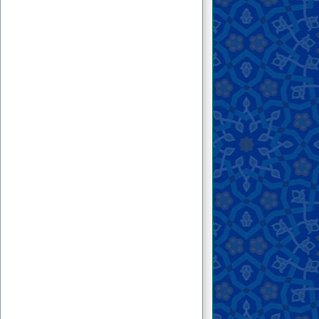
٢٠ . حكم اقتناء الهرّ في البيت
٢١ . حكم قتل الكلاب السائبة
٢٢ . هل يمكن تسخير الجنّ الصالح لخدمة البشر؟
العقود والمعاملات
البيع والإجارة والرهن
الهبة والوديعة والعارية والقرض والحوالة
المضاربة والمزارعة والمساقاة والشركة
والصلح
الضمان والكفالة والوكالة
النكاح والحجاب والعلاقات الجنسيّة
الرضاعة والحضانة وتربية الأطفال
الطلاق واللعان والإيلاء والعدّة
الوصيّة والإرث
الأموات
القضايا المستحدثة