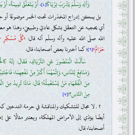
وَآلِهِ وَسَلَّمَ يَشْرَبُ تِرْيَاكًا
، أَوْ يَتَعَلَّقُ تَمِيمَةً، أَوْ 
[٤]
بل يمكن إدراج المخدّرات تحت الخمر موضوعًا أو حكمً
أي يحجبه عن التعقّل بشكل عاديّ وطبيعيّ، وهذا هو مع
اللّه صلّى اللّه عليه وآله وسلّم أنّه قال:
«كُلُّ مُسْكِرٍ خَم
حَرَامٌ»
؛ كما أخبرنا بعض أصحابنا، قال:
[٦]
سَأَلْتُ الْمَنْصُورَ عَنِ التِّرْيَاكِ، فَقَالَ: إِنَّهُ كَالْخَ
وَمَنَافِعُ لِلنَّاسِ، وَإِثْمُهُمَا أَكْبَرُ مِنْ نَفْعِهِمَا، فَاجْتَن
مِنَ الْفُقَهَاءِ مَنْ يَسْتَعْمِلُهُ! قَالَ: مَاذَا تُرِيدُ مِنَ الْفُ
مِنَ النَّاسِ؟!
[٧]
٢ . لا مجال للتشكيك والمناقشة في حرمة التدخين كحر
أيضًا يؤدّي إلى الأمراض المهلكة، ويعتبر مثالًا على 
أصحابنا، قال: