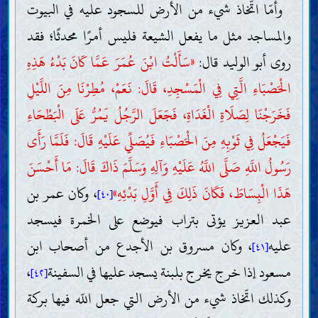
وأمّا اتّخاذ شيء من الأرض للسجود عليه في البيوت
والمساجد مثل ما يفعل الشيعة فليس أمرًا محدثًا؛ فقد
روى أبو الوليد قال:
«سَأَلْتُ ابْنَ عُمَرَ عَمَّا كَانَ بَدْءُ هَذِهِ
الْحَصْبَاءِ الَّتِي فِي الْمَسْجِدِ، قَالَ: نَعَمْ، مُطِرْنَا مِنَ اللَّيْلِ
فَخَرَجْنَا لِصَلَاةِ الْغَدَاةِ، فَجَعَلَ الرَّجُلُ يَمُرُّ عَلَى الْبَطْحَاءِ
فَيَجْعَلُ فِي ثَوْبِهِ مِنَ الْحَصْبَاءِ فَيُصَلِّي عَلَيْهِ قَالَ: فَلَمَّا رَأَى
رَسُولُ اللَّهِ صَلَّى اللَّهُ عَلَيْهِ وَآلِهِ وَسَلَّمَ ذَاكَ قَالَ: مَا أَحْسَنَ
هَذَا الْبِسَاطَ، فَكَانَ ذَلِكَ فِي أَوَّلِ بَدْئِهِ»
، وكان عمر بن
[٤٠]
عبد العزيز يؤتى بتراب فيوضع على الخمرة فيسجد
عليه
، وكان مسروق بن الأجدع من أصحاب ابن
[٤١]
مسعود إذا خرج يخرج بلبنة يسجد عليها في السفينة
،
[٤٢]
وكذلك اتّخاذ شيء من الأرض التي جعل اللّه فيها بركة