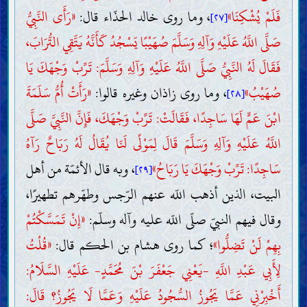
فَلَمْ يُشْكِنَا»
، وما روى خالد الحذّاء قال:
«رَأَى النَّبِيُّ
[٢٧]
صَلَّى اللَّهُ عَلَيْهِ وَآلِهِ وَسَلَّمَ صُهَيْبًا يَسْجُدُ كَأَنَّهُ يَتَّقِي التُّرَابَ،
فَقَالَ لَهُ النَّبِيُّ صَلَّى اللَّهُ عَلَيْهِ وَآلِهِ وَسَلَّمَ: تَرِّبْ وَجْهَكَ يَا
صُهَيْبُ»
، وما روى زاذان وغيره قالوا:
«رَأَتْ أُمُّ سَلَمَةَ
[٢٨]
ابْنَ عَمٍّ لَهَا سَاجِدًا، فَقَالَتْ: تَرِّبْ وَجْهَكَ، فَإِنَّ النَّبِيَّ صَلَّى
اللَّهُ عَلَيْهِ وَآلِهِ وَسَلَّمَ قَالَ لِمَوْلًى لَنَا يُقَالُ لَهُ رَبَاحٌ رَآهُ
سَاجِدًا: تَرِّبْ وَجْهَكَ يَا رَبَاحُ»
، وبه قال الأئمّة من أهل
[٢٩]
البيت، الذين أذهب اللّه عنهم الرّجس وطهّرهم تطهيرًا،
وقال فيهم النبيّ صلّى اللّه عليه وآله وسلّم:
«إِنْ تَمَسَّكْتُمْ
بِهِمْ لَنْ تَضِلُّوا»
؛ كما روى هشام بن الحكم قال:
«قُلْتُ
لِأَبِي عَبْدِ اللَّهِ -يَعْنِي جَعْفَرَ بْنَ مُحَمَّدٍ- عَلَيْهِ السَّلَامُ:
أَخْبِرْنِي عَمَّا يَجُوزُ السُّجُودُ عَلَيْهِ وَعَمَّا لَا يَجُوزُ؟ قَالَ: