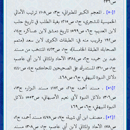
ص٢٣٦
التقليد
↑[٥٠]
. المعجم الكبير للطبراني، ج٣، ص١٠٨؛ ترتيب الأمالي
الخرافات وسائر الموانع
صفات العلماء وواجباتهم
الخميسية للشجري، ج١، ص٢١٥؛ بغية الطلب في تاريخ حلب
الحجّة
لابن العديم، ج٦، ص٥٩٩؛ تاريخ دمشق لابن عساكر، ج١٤،
كتاب اللّه
حجّيّة القرآن وصفاته
ص١٩٢ وقريب منه في: الطبقات الكبرى لابن سعد (متمم
تفسير القرآن
الصحابة، الطبقة الخامسة)، ج١، ص٤٢٣؛ المنتخب من مسند
طريقة تفسير القرآن وقواعده
تفسير بعض آيات القرآن
عبد بن حميد، ج٢، ص٣٨٤؛ الآحاد والمثاني لابن أبي عاصم،
خليفة اللّه
ضرورة خليفة اللّه وصفاته
ج١، ص٣١٠؛ المستدرك على الصحيحين للحاكم، ج٤، ص٤٤٠؛
الطريق إلى معرفة خليفة اللّه (المعجزة والنصّ)
دلائل النبوة للبيهقي، ج٦، ص٤٦٨.
الروايات الواردة عن خلفاء اللّه (الآحاد والمتواتر)
العقائد
↑[٥١]
. مسند أحمد، ج٢١، ص١٧٢؛ مسند البزار، ج١٣،
معرفة اللّه؛ وجوده وصفاته وأفعاله
ص٣٠٦؛ دلائل النبوة لأبي نعيم الأصبهاني، ص٥٥٣؛ دلائل
معرفة خلفاء اللّه
النبوة للبيهقي، ج٦، ص٤٦٩
صفات الأنبياء وسيرتهم
صفات النبيّ الخاتم وسيرته
↑[٥٢]
. مصنف ابن أبي شيبة، ج٧، ص٤٧٨؛ مسند أحمد، ج٢،
خصائص النبيّ الخاتم
ص٧٨؛ الآحاد والمثاني لابن أبي عاصم، ج١، ص٣٠٨؛ مسند
أصحاب النبيّ الخاتم وأزواجه