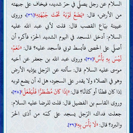
السلام عن رجل يصلّي في حرّ شديد، فيخاف على جبهته
من الأرض، قال:
«يَضَعُ ثَوْبَهُ تَحْتَ جَبْهَتِهِ»
، وروى
[٣٦]
عيينة بيّاع القصب قال: قلت لأبي عبد اللّه عليه
السلام: أدخل المسجد في اليوم الشديد الحرّ، فأكره أن
أصلّي على الحصى فأبسط ثوبي فأسجد عليه؟ قال:
«نَعَمْ،
لَيْسَ بِهِ بَأْسٌ»
، وروى عبد اللّه بن جعفر عن أخيه
[٣٧]
موسى عليه السلام قال: سألته عن الرّجل يؤذيه الأرض
وهو في الصلاة ولا يقدر على السجود، هل له أن يضع ثوبه
إذا كان قطنًا أو كتّانًا؟ قال:
«إِذَا كَانَ مُضْطَرًّا فَلْيَفْعَلْ»
،
[٣٨]
وروى القاسم بن الفضيل قال: قلت للرضا عليه السلام:
جعلت فداك، الرّجل يسجد على كمّه من أذى الحرّ
والبرد؟ قال:
«لَا بَأْسَ بِهِ»
.
[٣٩]