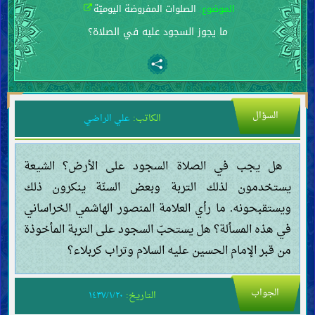
الموضوع:
الصلوات المفروضة اليوميّة
ما يجوز السجود عليه في الصلاة؟
السؤال
الكاتب:
علي الراضي
هل يجب في الصلاة السجود على الأرض؟ الشيعة
يستخدمون لذلك التربة وبعض السنّة ينكرون ذلك
ويستقبحونه. ما رأي العلامة المنصور الهاشمي الخراساني
في هذه المسألة؟ هل يستحبّ السجود على التربة المأخوذة
من قبر الإمام الحسين عليه السلام وتراب كربلاء؟
الجواب
التاريخ:
١٤٣٧/١/٢٠