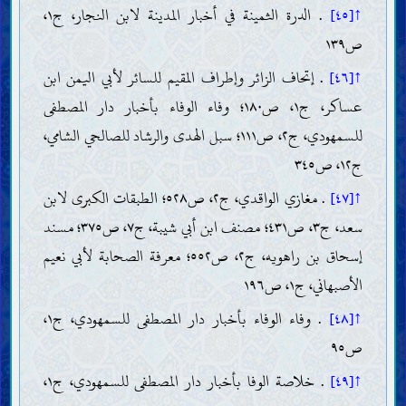
↑[٤٥]
. الدرة الثمينة في أخبار المدينة لابن النجار، ج١،
ص١٣٩
↑[٤٦]
. إتحاف الزائر وإطراف المقيم للسائر لأبي اليمن ابن
عساكر، ج١، ص١٨٠؛ وفاء الوفاء بأخبار دار المصطفى
للسمهودي، ج٢، ص١١١؛ سبل الهدى والرشاد للصالحي الشامي،
ج١٢، ص٣٤٥
↑[٤٧]
. مغازي الواقدي، ج٢، ص٥٢٨؛ الطبقات الكبرى لابن
سعد، ج٣، ص٤٣١؛ مصنف ابن أبي شيبة، ج٧، ص٣٧٥؛ مسند
إسحاق بن راهويه، ج٢، ص٥٥٢؛ معرفة الصحابة لأبي نعيم
الأصبهاني، ج١، ص١٩٦
↑[٤٨]
المقدّمات
. وفاء الوفاء بأخبار دار المصطفى للسمهودي، ج١،
العقل
ص٩٥
العلم
↑[٤٩]
. خلاصة الوفا بأخبار دار المصطفى للسمهودي، ج١،
وجوب اكتساب العلم (الاجتهاد) وطريقته
موانع اكتساب العلم