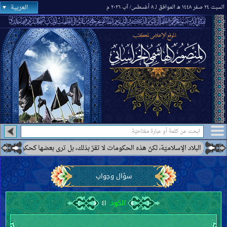
العربية
السبت ٢٤ صفر ١٤٤٨ هـ الموافق لـ ٨ أغسطس/ آب ٢٠٢٦ م
ومات لا تقرّ بذلك، بل ترى بعضها كحكومة إيران أنّها ممهّدة لظهور الإمام المهديّ عليه
سؤال وجواب
الكود:
٤١