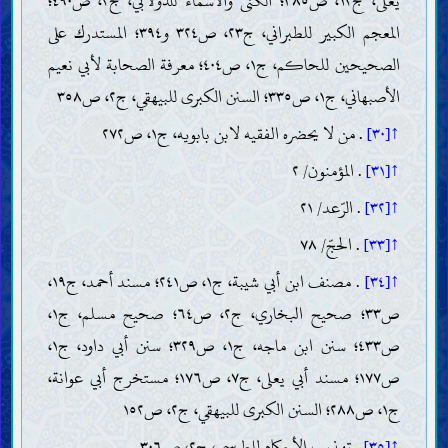
يعلى، ج١٢، ص٣٨٥؛ الكنى والأسماء للدولابي، ج٢، ص٤٩٠؛
المعجم الكبير للطبراني، ج٢٣، ص٣٢٤ و٣٩٤؛ المستدرك على
الصحيحين للحاكم، ج١، ص٤٠٤؛ معرفة الصحابة لأبي نعيم
الأصبهاني، ج١، ص٣٣٥؛ السنن الكبرى للبيهقي، ج٢، ص٣٥٨
↑[٣٠]
. من لا يحضره الفقيه لابن بابويه، ج١، ص٢٧٢
↑[٣١]
. المؤمنون/ ٢
↑[٣٢]
. الرّعد/ ٢١
↑[٣٣]
. الحجّ/ ٧٨
↑[٣٤]
. مصنف ابن أبي شيبة، ج١، ص٢٤١؛ مسند أحمد، ج١٩،
ص٣٣؛ صحيح البخاري، ج٢، ص٦٤؛ صحيح مسلم، ج١،
ص٤٣٣؛ سنن ابن ماجه، ج١، ص٣٢٩؛ سنن أبي داود، ج١،
ص١٧٧؛ مسند أبي يعلى، ج٧، ص١٧٦؛ مستخرج أبي عوانة،
ج١، ص٢٨٨؛ السنن الكبرى للبيهقي، ج٢، ص١٥٢
↑[٣٥]
. تهذيب الأحكام للطوسي، ج٢، ص٣٠٦