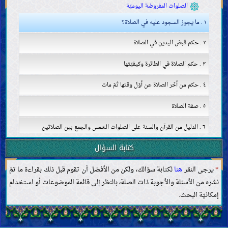
الصلوات المفروضة اليوميّة
١ . ما يجوز السجود عليه في الصلاة؟
٢ . حكم قبض اليدين في الصلاة
٣ . حكم الصلاة في الطائرة وكيفيّتها
٤ . حكم من أخّر الصلاة عن أوّل وقتها ثمّ مات
٥ . صفة الصلاة
٦ . الدليل من القرآن والسنة على الصلوات الخمس والجمع بين الصلاتين
كتابة السؤال
٧ . أحكام مكان المصلّي ولباسه
*
يرجى النقر
هنا
لكتابة سؤالك، ولكن من الأفضل أن تقوم قبل ذلك بقراءة ما تمّ
٨ . حكم التسبيح بدلًا من القراءة في الركعة الثالثة والرابعة
نشره من الأسئلة والأجوبة ذات الصلة، بالنظر إلى قائمة الموضوعات أو استخدام
٩ . تفسير قوله تعالى: «يَا أَيُّهَا الَّذِينَ آمَنُوا لَا تَقْرَبُوا الصَّلَاةَ وَأَنْتُمْ سُكَارَى حَتَّى
إمكانيّة البحث.
تَعْلَمُوا مَا تَقُولُونَ»
١٠ . حكم الدّعاء بين السّجدتين وكيفيّته