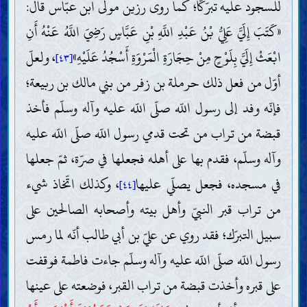
للسجود عليه تبرّكًا؛ كما روى رزين مولى ابن عبّاس قال:
«كَتَبَ إِلَيَّ عَلِيُّ بْنُ عَبْدِ اللَّهِ بْنِ عَبَّاسٍ رَضِيَ اللَّهُ عَنْهُ أَنِ
ابْعَثْ إِلَيَّ بِلَوْحٍ مِنْ حِجَارَةِ الْمَرْوَةِ أَسْجُدُ عَلَيْهِ»
، ولعلّ
[٤٣]
أوّل من فعل ذلك حرملة بن زفر من بني مالك بن ربيعة؛
فإنّه وفد إلى رسول اللّه صلّى اللّه عليه وآله وسلّم فأخذ
قبضة من تراب من تحت قدمي رسول اللّه صلّى اللّه عليه
وآله وسلّم، فقدم بها على أهله فجعلها في صرّة، ثمّ جعلها
في مسجده، فجعل يصلّي عليها
، وكذلك اتّخاذ شيء
[٤٤]
من تراب قبر النبيّ وأهل بيته وأصحابه الصالحين على
سبيل التبرّك؛ فقد روي عن عليّ بن أبي طالب أنّه لما رمس
رسول اللّه صلّى اللّه عليه وآله وسلّم جاءت فاطمة فوقفت
على قبره وأخذت قبضة من تراب القبر، فوضعته على عينها