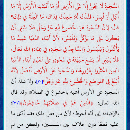
السُّجُودُ لَا يَجُوزُ إِلَّا عَلَى الْأَرْضِ أَوْ مَا أَنْبَتَتِ الْأَرْضُ إِلَّا مَا
أُكِلَ أَوْ لُبِسَ، فَقُلْتُ لَهُ: جُعِلْتُ فِدَاكَ، مَا الْعِلَّةُ فِي ذَلِكَ؟
قَالَ: لِأَنَّ السُّجُودَ هُوَ الْخُضُوعُ لِلَّهِ عَزَّ وَجَلَّ فَلَا يَنْبَغِي أَنْ
يَكُونَ عَلَى مَا يُؤْكَلُ وَيُلْبَسُ، لِأَنَّ أَبْنَاءَ الدُّنْيَا عَبِيدُ مَا
يَأْكُلُونَ وَيَلْبَسُونَ وَالسَّاجِدُ فِي سُجُودِهِ فِي عِبَادَةِ اللَّهِ تَعَالَى،
فَلَا يَنْبَغِي أَنْ يَضَعَ جَبْهَتَهُ فِي سُجُودِهِ عَلَى مَعْبُودِ أَبْنَاءِ الدُّنْيَا
الَّذِينَ اغْتَرُّوا بِغُرُورِهَا، وَالسُّجُودُ عَلَى الْأَرْضِ أَفْضَلُ لِأَنَّهُ
أَبْلَغُ فِي التَّوَاضُعِ وَالْخُضُوعِ لِلَّهِ عَزَّ وَجَلَّ»
، ولا شكّ أنّ
[٣٠]
السجود على الأرض أشبه بالخشوع في الصلاة، وقد قال
اللّه تعالى:
﴿
الَّذِينَ هُمْ فِي صَلَاتِهِمْ خَاشِعُونَ
﴾
؛
[٣١]
بالإضافة إلى أنّه أحوط؛ لأنّ من فعل ذلك فقد أدّى ما
عليه قطعًا دون خلاف بين المسلمين، ولكن من لم