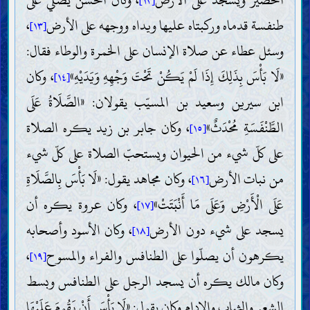
[١٢]
طنفسة قدماه وركبتاه عليها ويداه ووجهه على الأرض
،
[١٣]
وسئل عطاء عن صلاة الإنسان على الخمرة والوطاء فقال:
«لَا بَأْسَ بِذَلِكَ إِذَا لَمْ يَكُنْ تَحْتَ وَجْهِهِ وَيَدَيْهِ»
، وكان
[١٤]
ابن سيرين وسعيد بن المسيّب يقولان: «الصَّلَاةُ عَلَى
الطَّنْفَسَةِ مُحْدَثٌ»
، وكان جابر بن زيد يكره الصلاة
[١٥]
على كلّ شيء من الحيوان ويستحبّ الصلاة على كلّ شيء
من نبات الأرض
، وكان مجاهد يقول: «لَا بَأْسَ بِالصَّلَاةِ
[١٦]
عَلَى الْأَرْضِ وَعَلَى مَا أَنْبَتَتْ»
، وكان عروة يكره أن
[١٧]
يسجد على شيء دون الأرض
، وكان الأسود وأصحابه
[١٨]
يكرهون أن يصلّوا على الطنافس والفراء والمسوح
،
[١٩]
وكان مالك يكره أن يسجد الرجل على الطنافس وبسط
الشعر والثياب والإدام وكان يقول: «لَا بَأْسَ أَنْ يَقُومَ عَلَيْهَا