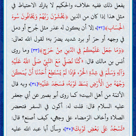
يفعل ذلك ففيه خلاف، والحكيم لا يترك الاحتياط في
مثل هذا إذا كان من الذين
﴿
يَخْشَوْنَ رَبَّهُمْ وَيَخَافُونَ سُوءَ
الْحِسَابِ
﴾
، إلا أن يكون له عذر مثل جُرح أو دمل
[٣٢]
في وجهه أو حرّ أو برد شديد يضرّ به؛ لقول اللّه تعالى:
﴿
وَمَا جَعَلَ عَلَيْكُمْ فِي الدِّينِ مِنْ حَرَجٍ
﴾
وما روى
[٣٣]
أنس بن مالك قال:
«كُنَّا نُصَلِّي مَعَ النَّبِيِّ صَلَّى اللَّهُ عَلَيْهِ
وَآلِهِ وَسَلَّمَ فِي شِدَّةِ الْحَرِّ، فَإِذَا لَمْ يَسْتَطِعْ أَحَدُنَا أَنْ يُمَكِّنَ
وَجْهَهُ مِنَ الْأَرْضِ بَسَطَ ثَوْبَهُ، فَسَجَدَ عَلَيْهِ»
، وبه قال
[٣٤]
الأئمّة من أهل البيت؛ كما روى أبو بصير عن أبي جعفر
عليه السلام قال: قلت له: أكون في السفر فتحضر
الصلاة وأخاف الرّمضاء على وجهي، كيف أصنع؟ قال:
«تَسْجُدُ عَلَى بَعْضِ ثَوْبِكَ»
، وسأل أبا عبد اللّه عليه
[٣٥]