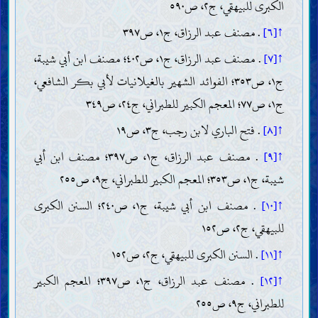
الكبرى للبيهقي، ج٢، ص٥٩٠
↑[٦]
. مصنف عبد الرزاق، ج١، ص٣٩٧
↑[٧]
. مصنف عبد الرزاق، ج١، ص٤٠٢؛ مصنف ابن أبي شيبة،
ج١، ص٣٥٣؛ الفوائد الشهير بالغيلانيات لأبي بكر الشافعي،
ج١، ص٧٧؛ المعجم الكبير للطبراني، ج٢٤، ص٣٤٩
↑[٨]
. فتح الباري لابن رجب، ج٣، ص١٩
↑[٩]
. مصنف عبد الرزاق، ج١، ص٣٩٧؛ مصنف ابن أبي
شيبة، ج١، ص٣٥٣؛ المعجم الكبير للطبراني، ج٩، ص٢٥٥
↑[١٠]
. مصنف ابن أبي شيبة، ج١، ص٢٤٠؛ السنن الكبرى
للبيهقي، ج٢، ص١٥٢
↑[١١]
. السنن الكبرى للبيهقي، ج٢، ص١٥٢
↑[١٢]
. مصنف عبد الرزاق، ج١، ص٣٩٧؛ المعجم الكبير
للطبراني، ج٩، ص٢٥٥