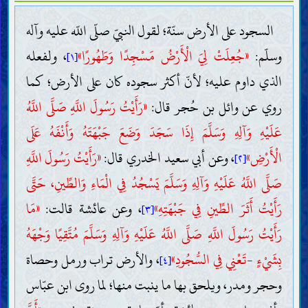
السجود على الأرض سنّة؛ لقول النبيّ صلّى اللّه عليه وآله
وسلّم:
«جُعِلَتْ لِيَ الْأَرْضُ مَسْجِدًا وَطَهُورًا»
، ولفعله
[١]
الذي داوم عليه؛ لأنّ أكثر سجوده كان على الأرض؛ كما
روي عن وائل بن حُجر قال:
«رَأَيْتُ رَسُولَ اللَّهِ صَلَّى اللَّهُ
عَلَيْهِ وَآلِهِ وَسَلَّمَ إِذَا سَجَدَ وَضَعَ جَبْهَتَهُ وَأَنْفَهُ عَلَى
الْأَرْضِ»
، وعن أبي سعيد الخدري قال:
«رَأَيْتُ رَسُولَ اللَّهِ
[٢]
صَلَّى اللَّهُ عَلَيْهِ وَآلِهِ وَسَلَّمَ يَسْجُدُ فِي الْمَاءِ وَالطِّينِ، حَتَّى
رَأَيْتُ أَثَرَ الطِّينِ فِي جَبْهَتِهِ»
، وعن عائشة قالت:
«مَا
[٣]
رَأَيْتُ رَسُولَ اللَّهِ صَلَّى اللَّهُ عَلَيْهِ وَآلِهِ وَسَلَّمَ مُتَّقِيًا وَجْهَهُ
بِشَيْءٍ -تَعْنِي فِي السُّجُودِ»
، والأرض تراب ورمل وحصاة
[٤]
وحجر ومدر، ويلحق بها ما ينبت منها؛ لما روى ابن عبّاس