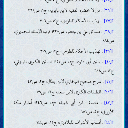
↑[٣٦]
. من لا يحضره الفقيه لابن بابويه، ج١، ص٢٦١
↑[٣٧]
. تهذيب الأحكام للطوسي، ج٢، ص٣٠٦
↑[٣٨]
. مسائل علي بن جعفر، ص٢٢٥؛ قرب الإسناد للحميري،
ص١٨٤
↑[٣٩]
. تهذيب الأحكام للطوسي، ج٢، ص٣٠٧
↑[٤٠]
. سنن أبي داود، ج١، ص١٢٥؛ السنن الكبرى للبيهقي،
ج٢، ص٦١٨
↑[٤١]
. شرح صحيح البخاري لابن بطال، ج٢، ص٤٣
↑[٤٢]
. الطبقات الكبرى لابن سعد، ج٦، ص٧٩
↑[٤٣]
. مصنف ابن أبي شيبة، ج١، ص٢٤٦؛ أخبار مكة
للأزرقي، ج٢، ص١٥١
↑[٤٤]
. أنساب الأشراف للبلاذري، ج١٢، ص١٤٤