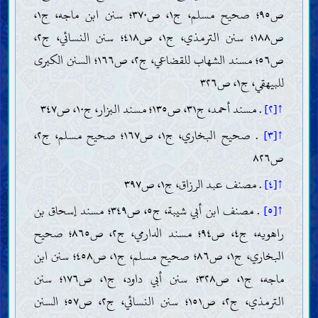
ص٩٥؛ صحيح مسلم، ج١، ص٣٧٠؛ سنن ابن ماجه، ج١،
ص١٨٨؛ سنن الترمذي، ج١، ص٤١٨؛ سنن النسائي، ج٢،
ص٥٦؛ مسند الشهاب للقضاعي، ج٢، ص١٦٦؛ السنن الكبرى
للبيهقي، ج١، ص٣٢٦
↑[٢]
. مسند أحمد، ج٣١، ص١٣٥؛ مسند البزار، ج١٠، ص٣٤٧
↑[٣]
. صحيح البخاري، ج١، ص١٦٧؛ صحيح مسلم، ج٢،
ص٨٢٦
↑[٤]
. مصنف عبد الرزاق، ج١، ص٣٩٧
↑[٥]
. مصنف ابن أبي شيبة، ج٥، ص٣٤٩؛ مسند إسحاق بن
راهويه، ج٤، ص٩٤؛ مسند الدارمي، ج٢، ص٨٦٥؛ صحيح
البخاري، ج١، ص٨٦؛ صحيح مسلم، ج١، ص٤٥٨؛ سنن ابن
ماجه، ج١، ص٣٢٨؛ سنن أبي داود، ج١، ص١٧٦؛ سنن
الترمذي، ج٢، ص١٥١؛ سنن النسائي، ج٢، ص٥٧؛ السنن