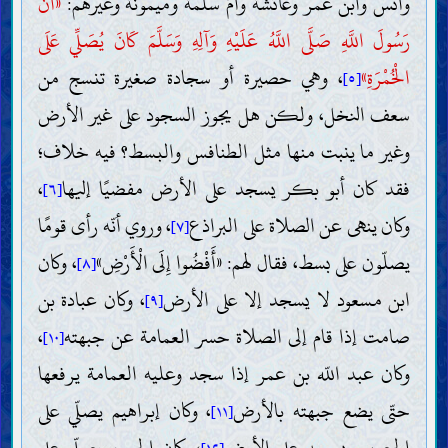
وأنس وابن عمر وعائشة وأمّ سلمة وميمونة وغيرهم:
«أَنَّ
رَسُولَ اللَّهِ صَلَّى اللَّهُ عَلَيْهِ وَآلِهِ وَسَلَّمَ كَانَ يُصَلِّي عَلَى
الْخُمْرَةِ»
، وهي حصيرة أو سجادة صغيرة تنسج من
[٥]
سعف النخل، ولكن هل يجوز السجود على غير الأرض
وغير ما ينبت منها مثل الطنافس والبسط؟ فيه خلاف؛
فقد كان أبو بكر يسجد على الأرض مفضيًا إليها
،
[٦]
وكان ينهى عن الصلاة على البراذع
، وروي أنّه رأى قومًا
[٧]
يصلّون على بسط، فقال لهم: «أَفْضُوا إِلَى الْأَرْضِ»
، وكان
[٨]
ابن مسعود لا يسجد إلا على الأرض
، وكان عبادة بن
[٩]
صامت إذا قام إلى الصلاة حسر العمامة عن جبهته
،
[١٠]
وكان عبد اللّه بن عمر إذا سجد وعليه العمامة يرفعها
حتّى يضع جبهته بالأرض
، وكان إبراهيم يصلّي على
[١١]
الحصير ويسجد على الأرض
، وكان الحسن يصلّي على