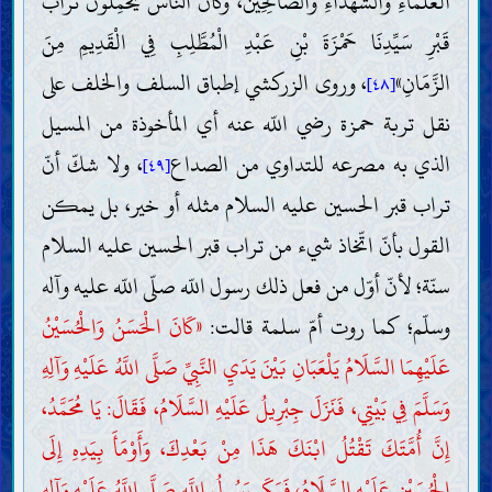
الْعُلَمَاءِ وَالشُّهَدَاءِ وَالصَّالِحِينَ، وَكَانَ النَّاسُ يَحْمِلُونَ تُرَابَ
قَبْرِ سَيِّدِنَا حَمْزَةَ بْنِ عَبْدِ الْمُطَّلِبِ فِي الْقَدِيمِ مِنَ
الزَّمَانِ»
، وروى الزركشي إطباق السلف والخلف على
[٤٨]
نقل تربة حمزة رضي اللّه عنه أي المأخوذة من المسيل
الذي به مصرعه للتداوي من الصداع
، ولا شكّ أنّ
[٤٩]
تراب قبر الحسين عليه السلام مثله أو خير، بل يمكن
القول بأنّ اتّخاذ شيء من تراب قبر الحسين عليه السلام
سنّة؛ لأنّ أوّل من فعل ذلك رسول اللّه صلّى اللّه عليه وآله
وسلّم؛ كما روت أمّ سلمة قالت:
«كَانَ الْحَسَنُ وَالْحُسَيْنُ
عَلَيْهِمَا السَّلَامُ يَلْعَبَانِ بَيْنَ يَدَيِ النَّبِيِّ صَلَّى اللَّهُ عَلَيْهِ وَآلِهِ
وَسَلَّمَ فِي بَيْتِي، فَنَزَلَ جِبْرِيلُ عَلَيْهِ السَّلَامُ، فَقَالَ: يَا مُحَمَّدُ،
إِنَّ أُمَّتَكَ تَقْتُلُ ابْنَكَ هَذَا مِنْ بَعْدِكَ، وَأَوْمَأَ بِيَدِهِ إِلَى
الْحُسَيْنِ عَلَيْهِ السَّلَامُ، فَبَكَى رَسُولُ اللَّهِ صَلَّى اللَّهُ عَلَيْهِ وَآلِهِ