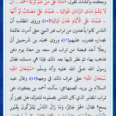
وبكت وأنشأت تقول:
«مَاذَا عَلَى مَنْ شَمَّ تُرْبَةَ أَحْمَدَ ... أَنْ
لَا يَشُمَّ مَدَى الزَّمَانِ غَوَالِيَا ... صُبَّتْ عَلَيَّ مَصَائِبٌ لَوْ أَنَّهَا
... صُبَّتْ عَلَى الْأَيَّامِ عُدْنَ لَيَالِيَا»
، وروى المطّلب أنّ
[٤٥]
النّاس كانوا يأخذون من تراب قبر النبيّ حتّى أمرت عائشة
بجداره فضرب عليهم
، وروى محمّد بن شُرحبيل أنّ
[٤٦]
رجلًا أخذ قبضة من تراب قبر سعد بن معاذ يوم دفن
فذهب بها، ثمّ نظر إليها بعد ذلك فإذا هي مسك، فقال
رسول اللّه صلّى اللّه عليه وآله وسلّم:
«سُبْحَانَ اللَّهِ،
سُبْحَانَ اللَّهِ»
حتّى عرف ذلك في وجهه
، وقال عبد
[٤٧]
السلام بن يزيد الصنهاجي: سألت أحمد بن يكوت عن
تراب المقابر الذي كان النّاس يحملونه للتبرّك، هل يجوز أو
يمنع؟ فقال: «هُوَ جَائِزٌ، وَمَا زَالَ النَّاسُ يَتَبَرَّكُونَ بِقُبُورِ