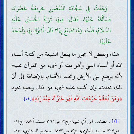
وَجَدْتُ فِي سَجَّادَةِ الْمَنْصُورِ خَرِيطَةً خَضْرَاءَ،
فَسَأَلْتُهُ عَنْهَا، فَقَالَ: فِيهَا تُرْبَةُ الْحُسَيْنِ عَلَيْهِ
السَّلَامُ، قُلْتُ: وَمَا تَصْنَعُ بِهَا؟ قَالَ: أَتَبَرَّكُ بِهَا وَأَسْجُدُ
عَلَيْهَا.
هذا، ولكن لا يجوز ما يفعل الشيعة من كتابة أسماء
اللّه أو أسماء النبيّ وأهل بيته أو شيء من القرآن عليه؛
لأنّه يوضع على الأرض وتحت الأقدام، بالإضافة إلى أنّ
ذلك محدث، وإن كتب عليه شيء من ذلك وجب محوه،
﴿
وَمَنْ يُعَظِّمْ حُرُمَاتِ اللَّهِ فَهُوَ خَيْرٌ لَهُ عِنْدَ رَبِّهِ
﴾
.
[٥٤]
↑[١]
. مصنف ابن أبي شيبة، ج٢، ص١٦٩؛ مسند أحمد، ج١٢،
ص٢٠٧؛ مسند الدارمي، ج٢، ص٨٧٣؛ صحيح البخاري، ج١،