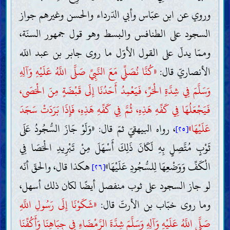
وروي عن ابن عبّاس وأبي الدّرداء والحسن وغيرهم جواز
السجود على الطنافس والبسط وهو قول جمهور السنّة،
وممّا يدلّ على القول الأوّل ما روى جابر بن عبد اللّه
الأنصاريّ قال:
«كُنَّا نُصَلِّي مَعَ النَّبِيِّ صَلَّى اللَّهُ عَلَيْهِ وَآلِهِ
وَسَلَّمَ فِي شِدَّةِ الْحَرِّ، فَيَعْمِدُ أَحَدُنَا إِلَى قَبْضَةٍ مِنَ الْحَصَى،
فَيَجْعَلُهَا فِي كَفِّهِ هَذِهِ، ثُمَّ فِي كَفِّهِ هَذِهِ، فَإِذَا بَرَدَتْ سَجَدَ
عَلَيْهَا»
، رواه البيهقيّ ثمّ قال: «وَلَوْ جَازَ السُّجُودُ عَلَى
[٢٥]
ثَوْبٍ مُتَّصِلٍ بِهِ لَكَانَ ذَلِكَ أَسْهَلَ مِنْ تَبْرِيدِ الْحَصَا فِي
الْكَفِّ وَوَضْعِهَا لِلسُّجُودِ عَلَيْهَا»
هكذا قال، والحقّ أنّه
[٢٦]
لو جاز السجود على ثوب منفصل أيضًا لكان ذلك أسهل،
وما روى خبّاب بن الأرتّ قال:
«شَكَوْنَا إِلَى رَسُولِ اللَّهِ
صَلَّى اللَّهُ عَلَيْهِ وَآلِهِ وَسَلَّمَ شِدَّةَ الرَّمْضَاءِ فِي جِبَاهِنَا وَأَكُفِّنَا