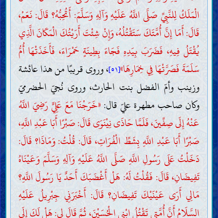
الْمَلَكُ لِلنَّبِيِّ صَلَّى اللَّهُ عَلَيْهِ وَآلِهِ وَسَلَّمَ: أَتُحِبُّهُ؟ قَالَ: نَعَمْ،
قَالَ: أَمَا إِنَّ أُمَّتَكَ سَتَقْتُلُهُ، وَإِنْ شِئْتَ أَرَيْتُكَ الْمَكَانَ الَّذِي
يُقْتَلُ فِيهِ، فَضَرَبَ بِيَدِهِ فَجَاءَ بِطِينَةٍ حَمْرَاءَ، فَأَخَذَتْهَا أُمُّ
سَلَمَةَ فَصَرَّتْهَا فِي خِمَارِهَا»
، وروى قريبًا من هذا عائشة
[٥١]
وزينب وأمّ الفضل بنت الحارث، وروى نُجيّ الحضرميّ
وكان صاحب مطهرة عليّ قال:
«خَرَجْنَا مَعَ عَلِيٍّ رَضِيَ اللَّهُ
عَنْهُ إِلَى صِفِّينَ، فَلَمَّا حَاذَى نِيْنَوَى قَالَ: صَبْرًا أَبَا عَبْدِ اللَّهِ،
صَبْرًا أَبَا عَبْدِ اللَّهِ بِشَطِّ الْفُرَاتِ، قَالَ: قُلْتُ: وَمَاذَا؟ قَالَ:
دَخَلْتُ عَلَى رَسُولِ اللَّهِ صَلَّى اللَّهُ عَلَيْهِ وَآلِهِ وَسَلَّمَ وَعَيْنَاهُ
تَفِيضَانِ، قَالَ: فَقُلْتُ لَهُ: هَلْ أَغْضَبَكَ أَحَدٌ يَا رَسُولَ اللَّهِ؟
مَالِي أَرَى عَيْنَيْكَ تَفِيضَانِ؟ قَالَ: أَخْبَرَنِي جِبْرِيلُ عَلَيْهِ
السَّلَامُ أَنَّ أُمَّتِي تَقْتُلُ ابْنِي الْحُسَيْنَ، ثُمَّ قَالَ لِي: هَلْ لَكَ إِلَى