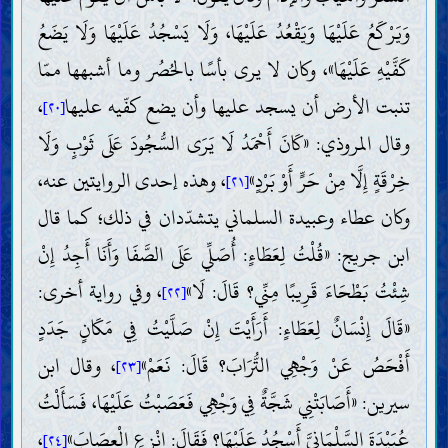
وَيَرْكَعُ عَلَيْهَا وَيَقْعُدُ عَلَيْهَا، وَلَا يَسْجُدُ عَلَيْهَا وَلَا يَضَعُ
كَفَّيْهِ عَلَيْهَا»، وكان لا يرى بأسًا بالحُصُر وما أشبهها ممّا
تنبت الأرض أن يسجد عليها وأن يضع كفّيه عليها
،
[٢٠]
وقال المروذي: «كَانَ أَحْمَدُ لَا يَرَى السُّجُودَ عَلَى ثَوْبٍ وَلَا
خِرْقَةٍ إِلَّا مِنْ حَرٍّ أَوْ بَرْدٍ»
، وهذه إحدى الروايتين عنه،
[٢١]
وكان عطاء وعبيدة السلماني يتشدّدان في ذلك؛ كما قال
ابن جريج: «قُلْتُ لِعَطَاءٍ: أُصَلِّي عَلَى الصَّفَا وَأَنَا أَجِدُ إِنْ
شِئْتُ بَطْحَاءَ قَرِيبًا مِنِّي؟ قَالَ: لَا»
، وفي رواية أخرى:
[٢٢]
«قَالَ إِنْسَانٌ لِعَطَاءٍ: أَرَأَيْتَ إِنْ صَلَّيْتُ فِي مَكَانٍ جَدَدٍ
أَفْحَصُ عَنْ وَجْهِي التُّرَابَ؟ قَالَ: نَعَمْ»
، وقال ابن
[٢٣]
سيرين: «أَصَابَتْنِي شَجَّةٌ فِي وَجْهِي فَعَصَبْتُ عَلَيْهَا، فَسَأَلْتُ
عُبَيْدَةَ السَّلْمَانِيَّ أَسْجُدُ عَلَيْهَا؟ فَقَالَ: انْزِعِ الْعِصَابَ»
،
[٢٤]