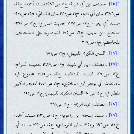
↑[٢٥]
. مصنف ابن أبي شيبة، ج١، ص٢٨٦؛ مسند أحمد، ج٢٢،
ص٣٨٦؛ سنن أبي داود، ج١، ص١١٠؛ سنن النسائي، ج٢، ص٢٠٤؛
مسند أبي يعلى، ج٧، ص١٧٨؛ حديث السراج، ج٢، ص٣٧٢؛
صحيح ابن حبان، ج٦، ص٥٢؛ المستدرك على الصحيحين
للحاكم، ج١، ص٣٠٩
↑[٢٦]
. السنن الكبرى للبيهقي، ج٢، ص١٥١
↑[٢٧]
. مصنف ابن أبي شيبة، ج١، ص٢٨٥؛ حديث السراج،
ج٢، ص٢٧٠؛ المسند للشاشي، ج٢، ص٤١٥؛ مجموع فيه
مصنفات أبي جعفر ابن البختري، ج١، ص٤٤٥؛ المعجم الكبير
للطبراني، ج٤، ص٨٠؛ السنن الكبرى للبيهقي، ج٢، ص١٥٤
↑[٢٨]
. مصنف عبد الرزاق، ج١، ص٣٩١
↑[٢٩]
. مسند إسحاق بن راهويه، ج٤، ص١٣٤؛ مسند أحمد،
ج٤٤، ص١٩٦ و٣٢٥؛ سنن الترمذي، ج٢، ص٢٢٠؛ مسند أبي