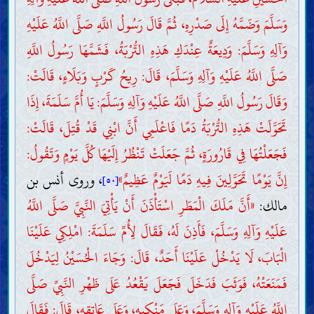
وَسَلَّمَ وَضَمَّهُ إِلَى صَدْرِهِ، ثُمَّ قَالَ رَسُولُ اللَّهِ صَلَّى اللَّهُ عَلَيْهِ
وَآلِهِ وَسَلَّمَ: وَدِيعَةٌ عِنْدَكِ هَذِهِ التُّرْبَةُ، فَشَمَّهَا رَسُولُ اللَّهِ
صَلَّى اللَّهُ عَلَيْهِ وَآلِهِ وَسَلَّمَ، قَالَ: رِيحُ كَرْبٍ وَبَلَاءٍ، قَالَتْ:
وَقَالَ رَسُولُ اللَّهِ صَلَّى اللَّهُ عَلَيْهِ وَآلِهِ وَسَلَّمَ: يَا أُمَّ سَلَمَةَ، إِذَا
تَحَوَّلَتْ هَذِهِ التُّرْبَةُ دَمًا فَاعْلَمِي أَنَّ ابْنِي قَدْ قُتِلَ، قَالَتْ:
فَجَعَلْتُهَا فِي قَارُورَةٍ، ثُمَّ جَعَلَتْ تَنْظُرُ إِلَيْهَا كُلَّ يَوْمٍ وَتَقُولُ:
إِنَّ يَوْمًا تَحَوَّلِينَ فِيهِ دَمًا لَيَوْمٌ عَظِيمٌ»
، وروى أنس بن
[٥٠]
مالك:
«أَنَّ مَلَكَ الْمَطَرِ اسْتَأْذَنَ أَنْ يَأْتِيَ النَّبِيَّ صَلَّى اللَّهُ
عَلَيْهِ وَآلِهِ وَسَلَّمَ، فَأَذِنَ لَهُ، فَقَالَ لِأُمِّ سَلَمَةَ: امْلِكِي عَلَيْنَا
الْبَابَ، لَا يَدْخُلْ عَلَيْنَا أَحَدٌ، قَالَ: وَجَاءَ الْحُسَيْنُ لِيَدْخُلَ
فَمَنَعَتْهُ، فَوَثَبَ فَدَخَلَ فَجَعَلَ يَقْعُدُ عَلَى ظَهْرِ النَّبِيِّ صَلَّى
اللَّهُ عَلَيْهِ وَآلِهِ وَسَلَّمَ، وَعَلَى مَنْكِبِهِ، وَعَلَى عَاتِقِهِ، قَالَ: فَقَالَ