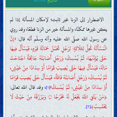
التاريخ:
١٤٤٦/٥/٨
الاضطرار إلى الزنا غير ثابت؛ لإمكان المسألة إذا لم
يكن غيرها ممكنًا، والمسألة خير من الزنا قطعًا، وقد روي
عن رسول اللّه صلّى اللّه عليه وآله وسلّم أنّه قال:
«إِنَّ
الْمَسْأَلَةَ تَحِلُّ لِثَلَاثَةٍ: لِرَجُلٍ تَحَمَّلَ حَمَالَةَ قَوْمٍ، فَيَسْأَلُ فِيهَا
حَتَّى يُؤَدِّيَهَا، ثُمَّ يُمْسِكُ، وَرَجُلٍ أَصَابَتْهُ جَائِحَةٌ اجْتَاحَتْ
مَالَهُ، فَيَسْأَلُ فِيهَا حَتَّى يُصِيبَ قَوَامًا أَوْ سِدَادًا مِنْ عَيْشٍ،
ثُمَّ يُمْسِكُ، وَرَجُلٍ أَصَابَتْهُ فَاقَةٌ، فَيَسْأَلُ حَتَّى يُصِيبَ قَوَامًا
أَوْ سِدَادًا مِنْ عَيْشٍ، ثُمَّ يُمْسِكُ»
، وقد قال اللّه تعالى:
[١]
﴿
مَنْ يَتَّقِ اللَّهَ يَجْعَلْ لَهُ مَخْرَجًا
وَيَرْزُقْهُ مِنْ حَيْثُ لَا
۝
يَحْتَسِبُ
﴾
.
[٢]