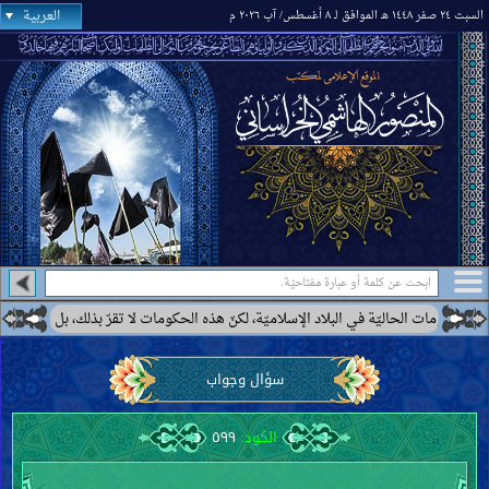
العربية
السبت ٢٤ صفر ١٤٤٨ هـ الموافق لـ ٨ أغسطس/ آب ٢٠٢٦ م
ت الحاليّة في البلاد الإسلاميّة، لكنّ هذه الحكومات لا تقرّ بذلك، بل ترى بعضها كحكوم
سؤال وجواب
الكود:
٥٩٩