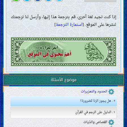
صلاة المسافر
صلاة القضاء
صلاة الجمعة والعيدين
إذا كنت تجيد لغة أخرى، قم بترجمة هذا إليها، وأرسل لنا ترجمتك
صلاة الآيات
لنشرها على الموقع. [
استمارة الترجمة
]
الصلوات المندوبة
المسجد
الزكاة والخمس والصدقة والوقف
الصوم والاعتكاف
الأطعمة والأشربة
صيد الحيوان وذبحه
النذر والعهد واليمين
الحجّ والعمرة والزيارة
الجهاد والدفاع والهجرة
موضوع الأسئلة
الدعوة إلى الخير والأمر بالمعروف والنهي عن المنكر
الحدود والتعزيرات
٢ . هل يجوز الزنا للضرورة؟
١ . الدليل على الرجم في القرآن
القصاص والدّيات