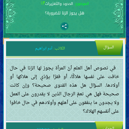
الموضوع:
الحدود والتعزيرات
هل يجوز الزنا للضرورة؟
السؤال
الكاتب:
آدم ابراهيم
في نصوص أهل العلم أنّ المرأة يجوز لها الزنا في حال
خافت على نفسها هلاكًا، أو فقرًا يؤدّي إلى هلاكها أو
أولادها. السؤال هل هذه الفتوى صحيحة؟ وإن كانت
صحيحة فهل هي تعمّ الرجال الذين لا يقدرون على العمل
ولا يجدون ما ينفقون على أهلهم وأولادهم في حال خافوا
على أنفسهم الهلاك؟
الجواب