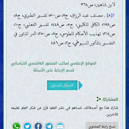
لابن شاهين، ص٣٦٤
الأدب وحسن العشرة
رذائل الأخلاق
↑[٨]
. مصنف عبد الرزاق، ج٧، ص٥٠٠؛ تفسير الطبري، ج٨،
كبائر الذنوب
الكذب والغِيبة والبهتان
ص١٧٨؛ الكافي للكليني، ج٥، ص٤٤٨؛ تفسير الثعلبي، ج١٠،
السبّ واللعن المذموم
ص٢١٤؛ تهذيب الأحكام للطوسي، ج٧، ص٢٥٠؛ الدر المنثور في
التكبّر
الجزع عند المصيبة
التفسير بالمأثور للسيوطي، ج٢، ص٤٨٦
آثار الذنوب
الأحكام
الموقع الإعلامي لمكتب المنصور الهاشمي الخراساني
أصول الفقه وقواعده
قسم الإجابة على الأسئلة
الطهارات والنجاسات
الحيض والنفاس والاستحاضة والجنابة
الطبّ والتداوي
السؤال السابق
اللباس والزينة
الوضوء والغسل والتيمّم
المشاركة
الصلاة
شارك هذا مع أصدقائك، لتساهم في نشر العلم؛ فإنّ من شكر العلم تعليمه
الأذان والإقامة
للآخرين.
الصلوات المفروضة اليوميّة
صلاة الجماعة
نسخ رابط المحتوى