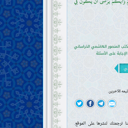
تِكُمْ وَأَيُّكُمْ يَرْضَى أَنْ يَكُونَ فِي
كتب المنصور الهاشمي الخراساني
إجابة على الأسئلة
لي
يمه للآخرين.
ا ترجمتك لنشرها على الموقع.