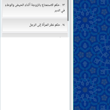
١٣ . حكم الاستمتاع بالزوجة أثناء الحيض والوطء
في الدبر
١٤ . حكم نظر المرأة إلى الرجل
١٥ . أحكام الشروط في النكاح
١٦ . سنّ زواج الفتيات في الإسلام
الرضاعة والحضانة وتربية الأطفال
الطلاق واللعان والإيلاء والعدّة
الوصيّة والإرث
الأموات
القضايا المستحدثة