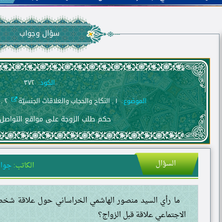
سؤال وجواب
الكود:
٣٧٢
الموضوع:
١ . النكاح والحجاب والعلاقات الجنسيّة
٢ . العفّة والحياء والغيرة
حكم طلب الزوجة على مواقع التواصل 
السؤال
الكاتب:
جواد
ما رأي السيد منصور الهاشمي الخراساني حول علاقة شخصي
الاجتماعي علاقة قبل الزواج؟