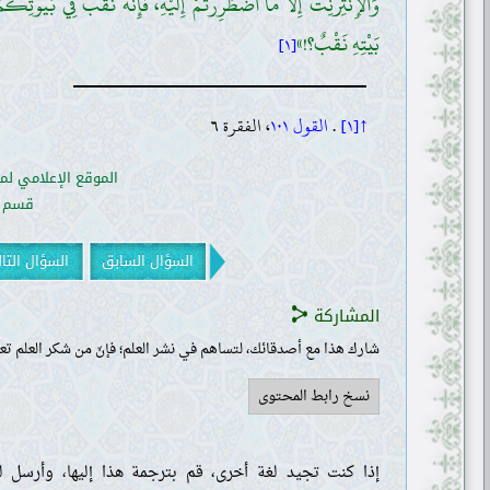
وَالْإِنْتِرْنِتَ إِلَّا مَا اضْطُرِرْتُمْ إِلَيْهِ، فَإِنَّهُ نَقْبٌ فِي بُيُو
بَيْتِهِ نَقْبٌ؟!»
[١]
↑[١]
.
القول ١٠١
، الفقرة ٦
الموقع الإعلامي لم
قسم ال
السؤال السابق
السؤال التا
المشاركة
شارك هذا مع أصدقائك، لتساهم في نشر العلم؛ فإنّ من شكر العلم تعل
نسخ رابط المحتوى
إذا كنت تجيد لغة أخرى، قم بترجمة هذا إليها، وأرسل لن