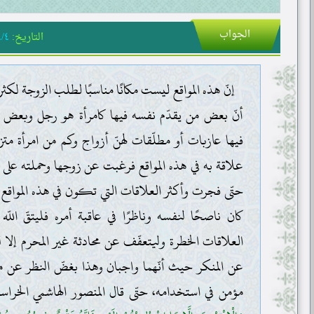
الجواب
التاريخ:
٤/٤
إنّ هذه المواقع ليست مكانًا مناسبًا لطلب الزوجة لك
أنّ بعض من يقدّم نفسه فيها كامرأة هو رجل وبعض ال
فيها عازبات أو مطلّقات لهنّ أزواج وكم من امرأة م
علاقة به في هذه المواقع فرغبت عن زوجها وحملته على ا
حتّى فجرت وأكثر العلاقات التي تكون في هذه المواقع 
كان ناصحًا لنفسه وناظرًا في عاقبة أمره فليتقّ اللّ
العلاقات الخطرة وليتعفّف عن محادثة غير المحرم إلا 
عن المنكر حيث أنّهما واجبان وهذا بغضّ النظر عن مفا
مؤمن في استخدامه، حتّى قال المنصور الهاشمي الخراسان