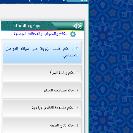
البيع والإجارة والرهن
الهبة والوديعة والعارية والقرض والحوالة
المضاربة والمزارعة والمساقاة والشركة
والصلح
موضوع الأسئلة
الضمان والكفالة والوكالة
النكاح والحجاب والعلاقات الجنسيّة
١١ . حكم طلب الزوجة على مواقع التواصل
الاجتماعي
١ . حكم رئاسة المرأة
٢ . حكم مصافحة النّساء
٣ . حكم مشاهدة الأفلام الإباحيّة
٤ . حكم نكاح المتعة