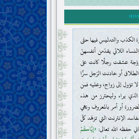
١٤٤١/
ثرة الكذب والتدليس فيها حتّى
نساء اللاتي يقدّمن أنفسهنّ
تزوّجة عشقت رجلًا كانت على
لطلاق أو خادنت الرّجل سرًّا
لا تؤول إلى زواج، وعليه فمن
ه الذي يراه وليحترز من هذه
لضرورة أو أمر بالمعروف ونهي
سد الإنترنت التي تزهّد كلّ
ي حفظه اللّه تعالى:
«إِيَّاكُمْ