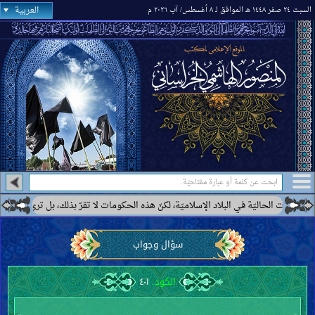
العربية
السبت ٢٤ صفر ١٤٤٨ هـ الموافق لـ ٨ أغسطس/ آب ٢٠٢٦ م
يّة في البلاد الإسلاميّة، لكنّ هذه الحكومات لا تقرّ بذلك، بل ترى بعضها كحكومة إيران
سؤال وجواب
الكود:
٤٠١