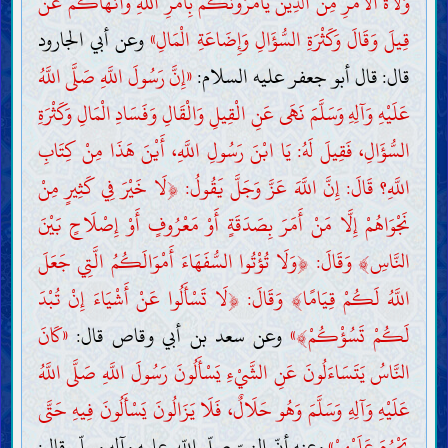
وُلَاةَ الْأَمْرِ مِنَ الَّذِينَ يَأْمُرُونَكُمْ بِأَمْرِ اللَّهِ وَأَنْهَاكُمْ عَنْ
قِيلَ وَقَالَ وَكَثْرَةِ السُّؤَالِ وَإِضَاعَةِ الْمَالِ»
وعن أبي الجارود
قال: قال أبو جعفر عليه السلام:
«إِنَّ رَسُولَ اللَّهِ صَلَّى اللَّهُ
عَلَيْهِ وَآلِهِ وَسَلَّمَ نَهَى عَنِ الْقِيلِ وَالْقَالِ وَفَسَادِ الْمَالِ وَكَثْرَةِ
السُّؤَالِ، فَقِيلَ لَهُ: يَا ابْنَ رَسُولِ اللَّهِ، أَيْنَ هَذَا مِنْ كِتَابِ
اللَّهِ؟ قَالَ: إِنَّ اللَّهَ عَزَّ وَجَلَّ يَقُولُ:
﴿
لَا خَيْرَ فِي كَثِيرٍ مِنْ
نَجْوَاهُمْ إِلَّا مَنْ أَمَرَ بِصَدَقَةٍ أَوْ مَعْرُوفٍ أَوْ إِصْلَاحٍ بَيْنَ
النَّاسِ
﴾
وَقَالَ:
﴿
وَلَا تُؤْتُوا السُّفَهَاءَ أَمْوَالَكُمُ الَّتِي جَعَلَ
اللَّهُ لَكُمْ قِيَامًا
﴾
وَقَالَ:
﴿
لَا تَسْأَلُوا عَنْ أَشْيَاءَ إِنْ تُبْدَ
لَكُمْ تَسُؤْكُمْ
﴾
»
وعن سعد بن أبي وقاص قال:
«كَانَ
النَّاسُ يَتَسَاءَلُونَ عَنِ الشَّيْءِ يَسْأَلُونَ رَسُولَ اللَّهِ صَلَّى اللَّهُ
عَلَيْهِ وَآلِهِ وَسَلَّمَ وَهُو حَلَالٌ، فَلَا يَزَالُونَ يَسْأَلُونَ فِيهِ حَتَّى
يَحْرُمَ عَلَيْهِمْ»
وعنه أنّ النبيّ صلّى اللّه عليه وآله وسلّم قال: