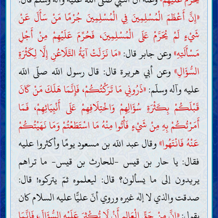
«إِنَّ أَعْظَمَ الْمُسْلِمِينَ فِي الْمُسْلِمِينَ جُرْمًا مَنْ سَأَلَ عَنْ
شَيْءٍ لَمْ يُحَرَّمْ عَلَى الْمُسْلِمِينَ، فَحُرِّمَ عَلَيْهِمْ مِنْ أَجْلِ
مَسْأَلَتِهِ»
وعن جابر قال:
«مَا نَزَلَتْ آيَةُ التَّلَاعُنِ إِلَّا لِكَثْرَةِ
السُّؤَالِ»
وعن أبي هريرة قال: قال رسول اللّه صلّى اللّه
عليه وآله وسلّم:
«ذَرُونِي مَا تَرَكْتُكُمْ، فَإِنَّمَا هَلَكَ مَنْ كَانَ
قَبْلَكُمْ بِكَثْرَةِ سُؤَالِهِمْ وَاخْتِلَافِهِمْ عَلَى أَنْبِيَائِهِمْ، فَمَا
أَمَرْتُكُمْ بِهِ مِنْ شَيْءٍ فَأْتُوا مِنْهُ مَا اسْتَطَعْتُمْ وَمَا نَهَيْتُكُمْ
عَنْهُ فَانْتَهُوا»
وقال عبد اللّه بن مسعود يومًا وأكثروا عليه
فقال: يا حار بن قيس -للحارث بن قيس- ما تراهم
يريدون إلى ما يسألون؟ قال: ليعلموه ثمّ يتركوه! قال:
صدقت والذي لا إله غيره وروي أنّ عليًّا عليه السلام كان
يقول:
«إِنَّ مِنْ حَقِّ الْعَالِمِ أَنْ لَا تُكْثِرَ عَلَيْهِ السُّؤَالَ، فَإِنَّمَا