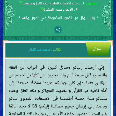
الموضوع:
١ . وجوب اكتساب العلم (الاجتهاد) وطريقته
٢ . الأدب وحسن العشرة
كثرة السؤال من الأمور المذمومة في القرآن والسنة.
السؤال
الكاتب:
محمّد عبد الغفّار
إنّي أرسلت إليكم مسائل كثيرة في أبواب من الفقه
والتفسير قبل سبعة أيّام ولمّا تجيبوا عن كلّها بل أجبتم عن
سؤالين فقط وإن كان جوابكم عنهما مفصّلًا مستندًا إلى
أدلّة كافية من القرآن والحديث المتواتر وحكم العقل وهذه
سنّتكم سنّة حسنة أطمعتنا في الاستفادة القصوى منكم
ودعتنا إلى إرسال جميع مسائلنا إليكم؛ لأنّا لا نجد عالمًا
غير السيّد المنصور حفظه اللّه تعالى يجيبنا بالأدلّة القطعيّة