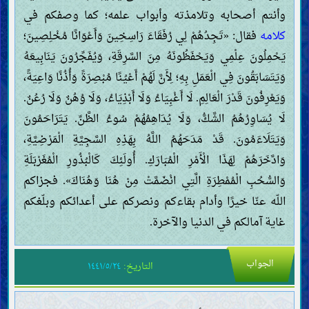
وأنتم أصحابه وتلامذته وأبواب علمه؛ كما وصفكم في
كلامه
فقال: «تَجِدُهُمْ لِي رُفَقَاءَ رَاسِخِينَ وَأَعْوَانًا مُخْلِصِينَ؛
يَحْمِلُونَ عِلْمِي وَيَحْفَظُونَهُ مِنَ السَّرِقَةِ، وَيُفَجِّرُونَ يَنَابِيعَهُ
وَيَتَسَابَقُونَ فِي الْعَمَلِ بِهِ؛ لِأَنَّ لَهُمْ أَعْيُنًا مُبْصِرَةً وَأُذُنًا وَاعِيَةً،
وَيَعْرِفُونَ قَدْرَ الْعَالِمِ. لَا أَغْبِيَاءُ وَلَا أَبْذِيَاءُ، وَلَا وُهُنٌ وَلَا رُعُنٌ.
لَا يُسَاوِرُهُمُ الشَّكُّ، وَلَا يُدَاهِمُهُمْ سُوءُ الظَّنِّ. يَتَرَاحَمُونَ
وَيَتَلَاءَمُونَ. قَدْ مَدَحَهُمُ اللَّهُ بِهَذِهِ السَّجِيَّةِ الْمَرْضِيَّةِ،
وَادَّخَرَهُمْ لِهَذَا الْأَمْرِ الْمُبَارَكِ. أُولَئِكَ كَالْبُذُورِ الْمُغَرْبَلَةِ
وَالسُّحُبِ الْمُمْطِرَةِ الَّتِي انْضَمَّتْ مِنْ هُنَا وَهُنَاكَ». فجزاكم
اللّه عنّا خيرًا وأدام بقاءكم ونصركم على أعدائكم وبلّغكم
غاية آمالكم في الدنيا والآخرة.
الجواب
التاريخ:
١٤٤١/٥/٢٤