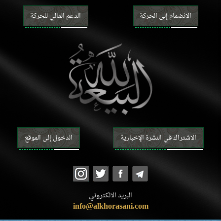
خليفة اللّه
ضرورة خليفة اللّه وصفاته
الانضمام إلى الحركة
الدعم المالي للحركة
الطريق إلى معرفة خليفة اللّه (المعجزة والنصّ)
الروايات الواردة عن خلفاء اللّه (الآحاد والمتواتر)
العقائد
معرفة اللّه؛ وجوده وصفاته وأفعاله
معرفة خلفاء اللّه
صفات الأنبياء وسيرتهم
صفات النبيّ الخاتم وسيرته
خصائص النبيّ الخاتم
أصحاب النبيّ الخاتم وأزواجه
صفات أهل بيت النبيّ الخاتم وسيرتهم
الاشتراك في النشرة الإخبارية
الدخول إلى الموقع
ما يتعلّق بالمهديّ
وجود المهديّ وصفاته وأعماله
المنصور وحركته لتمهيد ظهور المهديّ
علامات ظهور المهديّ وفتن آخر الزّمان
معرفة الآخرة
الروح والجنّ والملائكة
البريد الالكتروني
البرزخ والقيامة والجنّة والنّار
info@alkhorasani.com
الرّجعة والحلول والتناسخ