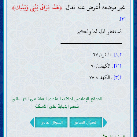
غير موضعه أعرض عنه فقال:
﴿
هَذَا فِرَاقُ بَيْنِي وَبَيْنِكَ
﴾
.
[٣]
نستغفر اللّه لنا ولكم.
↑[١]
. البقرة/ ٦٧
↑[٢]
. الكهف/ ٧٠
↑[٣]
. الكهف/ ٧٨
الموقع الإعلامي لمكتب المنصور الهاشمي الخراساني
قسم الإجابة على الأسئلة
السؤال السابق
السؤال التالي