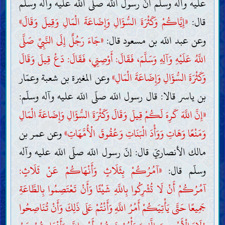
عليه وآله وسلّم أنّ رسول اللّه صلّى اللّه عليه وآله وسلّم
قال:
«إِيَّاكُمْ وَكَثْرَةَ السُّؤَالِ وَإِضَاعَةَ الْمَالِ وَقِيلَ وَقَالَ»
وعن عبد اللّه بن مسعود قال:
«جَاءَ رَجُلٌ إِلَى النَّبِيِّ صَلَّى
اللَّهُ عَلَيْهِ وَآلِهِ وَسَلَّمَ، فَقَالَ: أَوْصِنِي، فَقَالَ: دَعْ قِيلَ وَقَالَ
وَكَثْرَةَ السُّؤَالِ وَإِضَاعَةَ الْمَالِ»
وعن المغيرة بن شعبة وعمّار
بن ياسر قالا: قال رسول اللّه صلّى اللّه عليه وآله وسلّم:
«إِنَّ اللَّهَ كَرِهَ لَكُمْ قِيلَ وَقَالَ وَكَثْرَةَ السُّؤَالِ وَإِضَاعَةَ الْمَالِ
وَمَنْعًا وَهَاتِ وَوَأْدَ الْبَنَاتِ وَعُقُوقَ الْأُمَّهَاتِ»
وعن عمر بن
مالك الأنصاريّ قال: إنّ رسول اللّه صلّى اللّه عليه وآله
وسلّم قال:
«آمُرُكُمْ بِثَلَاثٍ وَأَنْهَاكُمْ عَنْ ثَلَاثٍ:
آمُرُكُمْ أَنْ لَا تُشْرِكُوا بِاللَّهِ شَيْئًا وَأَنْ تَعْتَصِمُوا بِالطَّاعَةِ
جَمِيعًا حَتَّى يَأْتِيَكُمْ أَمْرُ اللَّهِ وَأَنْتُمْ عَلَى ذَلِكَ وَأَنْ تُنَاصِحُوا