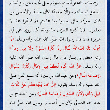
رحمكم اللّه، لو أنّكم صبرتم حتّى نجيب عن سؤالكم
السابق ثمّ سألتم سؤالًا جديدًا لكان حسنًا والأحسن من
ذلك صبركم حتّى تعملوا بما علمتم ثمّ تسألوا عمّا لا
تعلمون؛ فإنّ كثرة السؤال مذمومة؛ كما روي عن أبي
هريرة قال: قال رسول اللّه صلّى اللّه عليه وآله وسلّم:
«لَا
يُحِبُّ اللَّهُ إِضَاعَةَ الْمَالِ وَلَا كَثْرَةَ السُّؤَالِ وَلَا قِيلَ وَقَالَ»
وعن معقل بن يسار قال: قال رسول اللّه صلّى اللّه عليه
وآله وسلّم:
«إِنَّ اللَّهَ كَرِهَ لَكُمْ قِيلَ وَقَالَ وَكَثْرَةَ السُّؤَالِ
وَإِضَاعَةَ الْمَالِ»
وعن عبد اللّه بن سبرة أنه سمع النبيّ صلّى
اللّه عليه وآله وسلّم يقول:
«إِنَّ اللَّهَ يَنْهَاكُمْ عَنْ ثَلَاثٍ:
قِيلَ وَقَالَ وَكَثْرَةِ السُّؤَالِ وَإِضَاعَةِ الْمَالِ»
وعن الحجّاج بن
عبد اللّه الثمالي وكان من أصحاب رسول اللّه صلّى اللّه