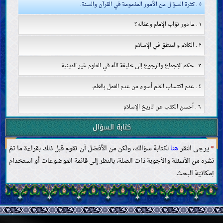
٥ . كثرة السؤال من الأمور المذمومة في القرآن والسنة.
١ . ما دور نوّاب الإمام وعمّاله؟
٢ . الكلام والمنطق في الإسلام
٣ . حكم الإجماع والرجوع إلى خليفة اللّه في العلوم غير الدينية
٤ . عدم اكتساب العلم أسوء من عدم العمل بالعلم.
٦ . أحسن الكتب عن تاريخ الإسلام
موانع اكتساب العلم
كتابة السؤال
التقليد
الخرافات وسائر الموانع
*
يرجى النقر
هنا
لكتابة سؤالك، ولكن من الأفضل أن تقوم قبل ذلك بقراءة ما تمّ
صفات العلماء وواجباتهم
نشره من الأسئلة والأجوبة ذات الصلة، بالنظر إلى قائمة الموضوعات أو استخدام
الحجّة
إمكانيّة البحث.
كتاب اللّه
حجّيّة القرآن وصفاته
تفسير القرآن
طريقة تفسير القرآن وقواعده
تفسير بعض آيات القرآن