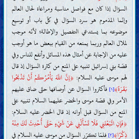
السؤال إذا كان مع فواصل مناسبة ومراعاة لحال العالم
وإنّما المذموم هو سرد السؤال في كلّ باب أو توسيع
موضوعه بما يستدعي التفصيل والإطالة؛ لأنّه موجب
لملال العالم وربما يمنعه من القيام ببعض ما هو أوجب
عليه من الإجابة عن أمثال هذه المسائل وأنفع للناس وفي
قصّة بني إسرائيل تنبيه على المنع من كثرة السؤال إذ قال
لهم موسى عليه السلام:
﴿
إِنَّ اللَّهَ يَأْمُرُكُمْ أَنْ تَذْبَحُوا
بَقَرَةً
﴾
فأكثروا السؤال عن أوصافها حتّى ضاق عليهم
[١]
الأمر وفي قصّة موسى والخضر عليهما السلام تنبيه على
المنع من السؤال قبل أوانه إذ قال الخضر عليه السلام:
﴿
فَإِنِ اتَّبَعْتَنِي فَلَا تَسْأَلْنِي عَنْ شَيْءٍ حَتَّى أُحْدِثَ لَكَ مِنْهُ
ذِكْرًا
﴾
فلمّا تكرّر السؤال من موسى عليه السلام في
[٢]