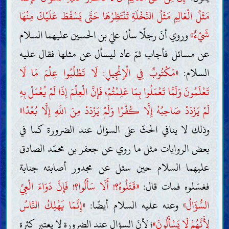
مَثَلُ الْعَالِمِ مَثَلُ النَّخْلَةِ تَنْتَظِرُهَا حَتَّى يَسْقُطَ عَلَيْكَ مِنْهَا
شَيْءٌ»
وروي أنّ رجلًا سأل عليّ بن الحسين عليهما السلام
عن مسائل فأجاب ثمّ عاد ليسأل عن مثلها فقال عليه
السلام:
«مَكْتُوبٌ فِي الْإِنْجِيلِ: لَا تَطْلُبُوا عِلْمَ مَا لَا
تَعْلَمُونَ وَلَمَّا تَعْمَلُوا بِمَا عَلِمْتُمْ، فَإِنَّ الْعِلْمَ إِذَا لَمْ يُعْمَلْ بِهِ
لَمْ يَزْدَدْ صَاحِبُهُ إِلَّا كُفْرًا وَلَمْ يَزْدَدْ مِنَ اللَّهِ إِلَّا بُعْدًا»
وذلك لا ينافي الحثّ على السؤال عند الضرورة كما في
بعض الروايات مثل ما روي عن جعفر بن محمّد الصادق
عليهما السلام حين سئل عن مجدور أصابته جنابة
فغسّلوه فمات قال:
«قَتَلُوهُ؟! أَلَا سَأَلُوا؟! فَإِنَّ دَوَاءَ الْعِيِّ
السُّؤَالُ»
وعنه عليه السلام أيضًا:
«إِنَّمَا يَهْلِكُ النَّاسُ
لِأَنَّهُمْ لَا يَسْأَلُونَ»
؛ لأنّ السؤال عند الضرورة لا يعتبر كثرة