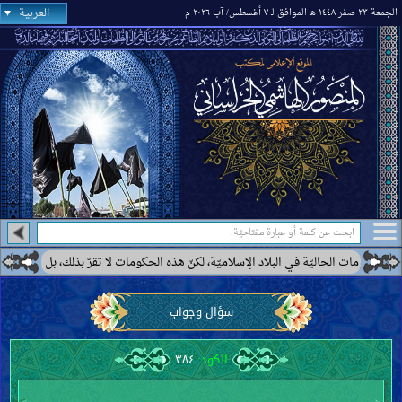
العربية
الجمعة ٢٣ صفر ١٤٤٨ هـ الموافق لـ ٧ أغسطس/ آب ٢٠٢٦ م
مات الحاليّة في البلاد الإسلاميّة، لكنّ هذه الحكومات لا تقرّ بذلك، بل ترى بعضها كحك
سؤال وجواب
الكود:
٣٨٤