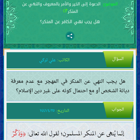
الموضوع:
الدعوة إلى الخير والأمر بالمعروف والنهي عن
المنكر
هل يجب نهي الكافر عن المنكر؟
السؤال
الكاتب:
علي تركي
هل يجب النهي عن المنكر في المهجر مع عدم معرفة
ديانة الشخص أو مع احتمال كونه على غير دين الإسلام؟
الجواب
التاريخ:
١٤٤١/٤/٢٥
إنّما يُنهى عن المنكر المسلمون؛ لقول اللّه تعالى:
﴿
وَذَكِّرْ