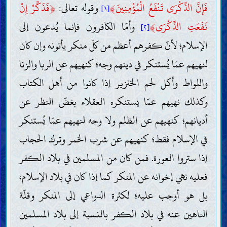
فَإِنَّ الذِّكْرَى تَنْفَعُ الْمُؤْمِنِينَ
﴾
وقوله تعالى:
﴿
فَذَكِّرْ إِنْ
[١]
نَفَعَتِ الذِّكْرَى
﴾
وأمّا الكافرون فإنما يُدعون إلى
[٢]
الإسلام؛ لأنّ كفرهم أعظم من كلّ منكر يأتونه وإن كان
المقدّمات
لنهيهم عمّا يُستنكر في دينهم وجه؛ كنهيهم عن الربا والزنا
العقل
العلم
واللواط وأكل لحم الخنزير إذا كانوا من أهل الكتاب
وجوب اكتساب العلم (الاجتهاد) وطريقته
موانع اكتساب العلم
وكذلك نهيهم عمّا يستنكره العقلاء بغضّ النظر عن
التقليد
أديانهم؛ كنهيهم عن الظلم ولا وجه لنهيهم عمّا يُستنكر
الخرافات وسائر الموانع
صفات العلماء وواجباتهم
في الإسلام فقط؛ كنهيهم عن شرب الخمر وترك الحجاب
الحجّة
كتاب اللّه
إذا ستروا العورة. فمن كان من المسلمين في بلاد الكفر
حجّيّة القرآن وصفاته
تفسير القرآن
فعليه نهي إخوانه عن المنكر كما إذا كان في بلاد الإسلام،
طريقة تفسير القرآن وقواعده
بل هو أوجب عليه؛ لكثرة الدواعي إلى المنكر وقلّة
تفسير بعض آيات القرآن
خليفة اللّه
الناهين عنه في بلاد الكفر بالنسبة إلى بلاد المسلمين
ضرورة خليفة اللّه وصفاته
الطريق إلى معرفة خليفة اللّه (المعجزة والنصّ)