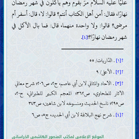
عليًا عليه السلام مرّ بقوم وهم يأكلون في شهر رمضان
ما يتعلّق بالأديان والمذاهب والفِرَق
نهارًا، فقال: أمن أهل الكتاب أنتم؟ قالوا: لا، قال: أسفر أم
الأخلاق
مكارم الأخلاق
مرضى؟ قالوا: ولا واحدة منهما، قال: فما بال الأكل في
معرفة النفس وتزكيتها
شهر رمضان نهارًا؟!
.
الذكر والدّعاء والتوكّل والتوسّل
[٤]
التوبة والاستغفار والإصلاح
الإحسان بالوالدين وذوي القربى
الجود والإنفاق على المحتاجين
↑[١]
. الذّاريات/ ٥٥
العفّة والحياء والغيرة
الرفق والرحمة والمداراة
↑[٢]
. الأعلى/ ٩
العفو وكظم الغيظ
الأدب وحسن العشرة
↑[٣]
. الآحاد والمثاني لابن أبي عاصم، ج٢، ص٢٠٦؛ شرح معاني
رذائل الأخلاق
الآثار للطحاوي، ص٣٦٢؛ المعجم الكبير للطبراني، ج٢٠،
كبائر الذنوب
الكذب والغِيبة والبهتان
ص٢٩٥؛ ناسخ الحديث ومنسوخه لابن شاهين، ص٣٤٣
السبّ واللعن المذموم
↑[٤]
. شرح نهج البلاغة لابن أبي الحديد، ج٥، ص٦
التكبّر
الجزع عند المصيبة
آثار الذنوب
الأحكام
الموقع الإعلامي لمكتب المنصور الهاشمي الخراساني