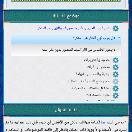
صيد الحيوان وذبحه
النذر والعهد واليمين
الحجّ والعمرة والزيارة
موضوع الأسئلة
الجهاد والدفاع والهجرة
الدعوة إلى الخير والأمر بالمعروف والنهي عن المنكر
٢ . هل يجب نهي الكافر عن المنكر؟
١ . لا يجوز الاقتباس من آثار السيّد المنصور بدون ذكر اسمه.
الحدود والتعزيرات
القصاص والدّيات
الولاية والقضاء والشهادة
الحَجْر (منع التصرّف في المال)
المشاغل والمكاسب المحرّمة
العقود والمعاملات
البيع والإجارة والرهن
الهبة والوديعة والعارية والقرض والحوالة
كتابة السؤال
المضاربة والمزارعة والمساقاة والشركة والصلح
الضمان والكفالة والوكالة
*
يرجى النقر
هنا
لكتابة سؤالك، ولكن من الأفضل أن تقوم قبل ذلك بقراءة ما تمّ
النكاح والحجاب والعلاقات الجنسيّة
نشره من الأسئلة والأجوبة ذات الصلة، بالنظر إلى قائمة الموضوعات أو استخدام