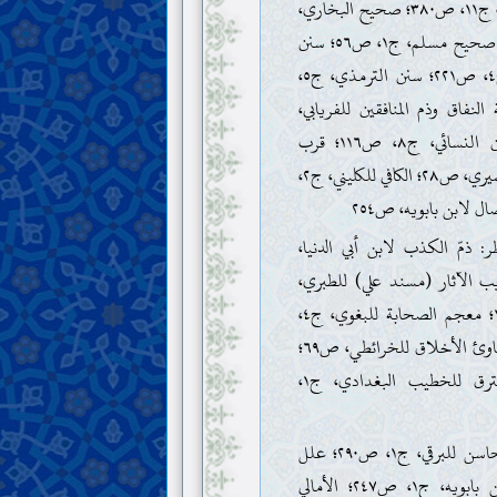
مسند أحمد، ج١١، ص٣٨٠؛ صحيح البخاري،
ج١، ص١٦؛ صحيح مسلم، ج١، ص٥٦؛ سنن
أبي داود، ج٤، ص٢٢١؛ سنن الترمذي، ج٥،
ة النفاق وذم المنافقين للفريابي،
ص٤٨؛ سنن النسائي، ج٨، ص١١٦؛ قرب
الإسناد للحميري، ص٢٨؛ الكافي للكليني، ج٢،
: ذمّ الكذب لابن أبي الدنيا،
هذيب الآثار (مسند علي) للطبري،
ج٣، ص١٣٥؛ معجم الصحابة للبغوي، ج٤،
ص٢٤٤؛ مساوئ الأخلاق للخرائطي، ص٦٩؛
المتفق والمفترق للخطيب البغدادي، ج١،
. المحاسن للبرقي، ج١، ص٢٩٠؛ علل
الشرائع لابن بابويه، ج١، ص٢٤٧؛ الأمالي