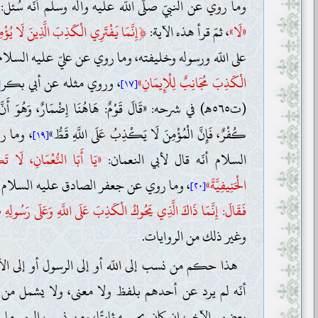
وما روي عن النبيّ صلّى اللّه عليه وآله وسلّم أنّه سُئل: «هَ
﴿
«لَا»
، ثمّ قرأ هذه الآية:
إِنَّمَا يَفْتَرِي الْكَذِبَ الَّذِينَ لَا يُؤْم
على اللّه ورسوله وخليفته، وما روي عن عليّ عليه السلام 
الْكَذِبَ مُجَانِبٌ لِلْإِيمَانِ»
، وروي مثله عن أبي بكر
]
[١٧]
(ت٥٦٥هـ) في شرحه: «قَالَ قَوْمٌ: هَاهُنَا إِضْمَارٌ، وَهُوَ أَنَّ 
كُفْرٌ، فَإِنَّ الْمُؤْمِنَ لَا يَكْذِبُ عَلَى اللَّهِ قَطُّ»
، وما ر
[١٩]
السلام أنّه قال لأبي النعمان:
«يَا أَبَا النُّعْمَانِ، لَا ت
الْحَنِيفِيَّةَ»
، وما روي عن جعفر الصادق عليه السلام أ
[٢٠]
فَقَالَ: إِنَّمَا ذَاكَ الَّذِي يَحُوكُ الْكَذِبَ عَلَى اللَّهِ وَعَلَى رَسُولِهِ صَل
وغير ذلك من الروايات.
هذا حكم من نسب إلى اللّه أو إلى الرسول أو إلى الأئ
أنّه لم يرد عن أحدهم بلفظ ولا معنى، ولا يشمل م
بعضهم الآخر، إن كان يحسبه ثابتًا، ومن نسب إليهم ما يحسبه