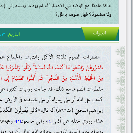
عالمًا عامدًا، مع الوضع في الاعتبار أنّه لم يرد ما ينسبه إلى ال
ولا مضمونًا؟ فهل صومه باطل؟
الجواب
التاريخ:
١/١٣
مفطرات الصوم ثلاثة: الأكل والشرب والجماع عمدًا
بَاشِرُوهُنَّ وَابْتَغُوا مَا كَتَبَ اللَّهُ لَكُمْ ۚ وَكُلُوا وَاشْرَبُوا حَتّ
مِنَ الْخَيْطِ الْأَسْوَدِ مِنَ الْفَجْرِ ۖ ثُمَّ أَتِمُّوا الصِّيَامَ إِلَى الل
مفطرات الصوم. مع ذلك، قد جاءت روايات كثيرة عن أه
كذب على اللّه أو على رسوله أو على خليفته في الأرض 
إبراهيم النخعيّ (ت٩٦هـ) أنّه قال: «كَانُوا يَقُولُونَ: الْكَذِبُ يُفْطِرُ الصَّائِمَ»
هذا، وروي مثله عن أنس
، وابن مسعود
، ومجاهد
[٥]
[٤]
ودليله عند السيّد المنصور حفظه اللّه تعالى أنّ م