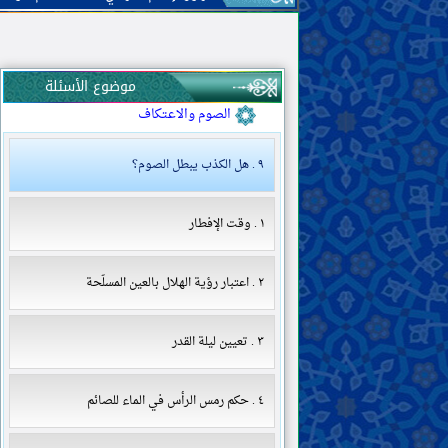
صلاة الجمعة والعيدين
صلاة الآيات
الصلوات المندوبة
المسجد
موضوع الأسئلة
الزكاة والخمس والصدقة والوقف
الصوم والاعتكاف
٩ . هل الكذب يبطل الصوم؟
١ . وقت الإفطار
٢ . اعتبار رؤية الهلال بالعين المسلّحة
٣ . تعيين ليلة القدر
٤ . حكم رمس الرأس في الماء للصائم