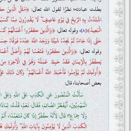
﴿
بطلت عبادته؛ نظرًا لقول اللّه تعالى:
مَثَلُ الَّذِينَ كَف
اشْتَدَّتْ بِهِ الرِّيحُ فِي يَوْمٍ عَاصِفٍ ۖ لَا يَقْدِرُونَ مِمَّا كَسَبُ
﴿
﴾
الْبَعِيدُ
، وقوله تعالى:
وَالَّذِينَ كَفَرُوا أَعْمَالُهُمْ كَسَر
[٨]
حَتَّى إِذَا جَاءَهُ لَمْ يَجِدْهُ شَيْئًا وَوَجَدَ اللَّهَ عِنْدَهُ فَوَفَّاهُ حِس
﴿
وقوله تعالى:
وَالَّذِينَ كَفَرُوا فَتَعْسًا لَهُمْ وَأَضَلَّ أَعْمَالَ
يَكْفُرْ بِالْإِيمَانِ فَقَدْ حَبِطَ عَمَلُهُ وَهُوَ فِي الْآخِرَةِ مِنَ 
﴿
أُولَئِكَ لَمْ يُؤْمِنُوا فَأَحْبَطَ اللَّهُ أَعْمَالَهُمْ ۚ وَكَانَ ذَلِكَ عَلَى
بعض أصحابنا، قال:
سَأَلْتُ الْمَنْصُورَ عَنِ الْكَذِبِ عَلَى اللَّهِ وَعَلَى الرّ
الْمَهْدِيِّينَ، أَيُفَطِّرُ الصَّائِمَ، فَقَالَ: نَعَمْ، قُلْتُ: لِمَاذَ
وَلَا جِمَاعٍ؟! قَالَ: لِأَنَّهُ كُفْرٌ إِذَا كَانَ مُتَعَمَّدًا، أَلَمْ ت
الْكَذِبَ الَّذِينَ لَا يُؤْمِنُونَ بِآيَاتِ اللَّهِ ۖ وَأُولَئِكَ هُ