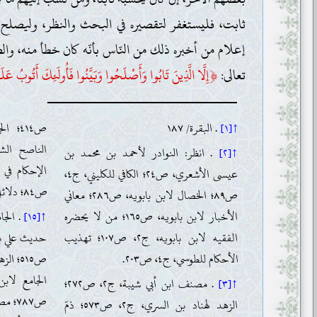
ثابت، فليستغفر لتقصيره في البحث والنظر، وليصلح حت
إعلام من أخبره ذلك من النّاس بأنّه كان خطأ منه، والص
﴿
تعالى:
إِلَّا الَّذِينَ تَابُوا وَأَصْلَحُوا وَبَيَّنُوا فَأُولَئِكَ أَتُوبُ عَلَيْ
↑[١]
. البقرة/ ١٨٧
ص٤١٤؛
↑[٢]
. انظر: النوادر لأحمد بن محمد بن
عيسى الأشعري، ص٢٤؛ الكافي للكليني، ج٤،
ص٨٤؛ دلائل النبوة للبيهقي، ج٦، ص٢٨٥.
ص٨٩؛ الخصال لابن بابويه، ص٢٨٦؛ معاني
الأخبار لابن بابويه، ص١٦٥؛ من لا يحضره
↑[١٥]
الفقيه لابن بابويه، ج٢، ص١٠٧؛ تهذيب
حديث علي ب
الأحكام للطوسي، ج٤، ص٢٠٣.
↑[٣]
. مصنف ابن أبي شيبة، ج٢، ص٢٧٢؛
الزهد لهناد بن السري، ج٢، ص٥٧٣؛ ذمّ