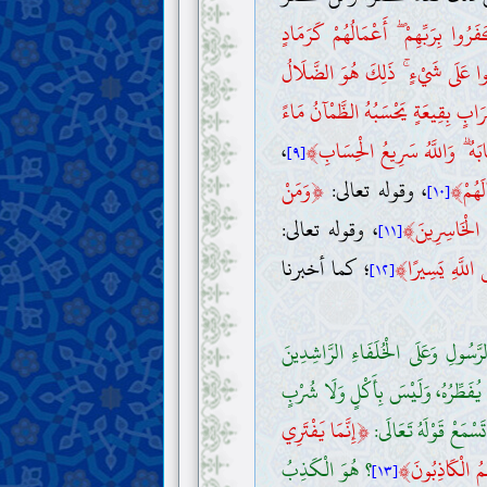
َرُوا بِرَبِّهِمْ ۖ أَعْمَالُهُمْ كَرَمَادٍ
وا عَلَى شَيْءٍ ۚ ذَلِكَ هُوَ الضَّلَالُ
َابٍ بِقِيعَةٍ يَحْسَبُهُ الظَّمْآنُ مَاءً
﴾
َابَهُ ۗ وَاللَّهُ سَرِيعُ الْحِسَابِ
،
[٩]
﴿
﴾
هُمْ
، وقوله تعالى:
وَمَنْ
[١٠]
﴾
الْخَاسِرِينَ
، وقوله تعالى:
[١١]
﴾
 اللَّهِ يَسِيرًا
؛ كما أخبرنا
[١٢]
َسُولِ وَعَلَى الْخُلَفَاءِ الرَّاشِدِينَ
ا يُفَطِّرُهُ، وَلَيْسَ بِأَكْلٍ وَلَا شُرْبٍ
﴿
َسْمَعْ قَوْلَهُ تَعَالَى:
إِنَّمَا يَفْتَرِي
﴾
مُ الْكَاذِبُونَ
؟ هُوَ الْكَذِبُ
[١٣]