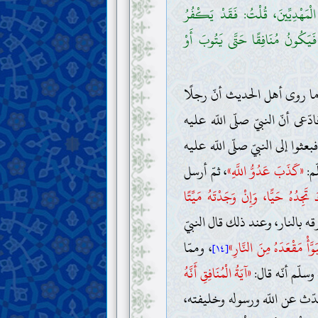
 الْمَهْدِيِّينَ، قُلْتُ: فَقَدْ يَكْفُرُ
َيَكُونُ مُنَافِقًا حَتَّى يَتُوبَ أَوْ
 ما روى أهل الحديث أنّ رجلًا
دّعى أنّ النبيّ صلّى اللّه عليه
ثوا إلى النبيّ صلّى اللّه عليه
ّم:
«كَذَبَ عَدُوُّ اللَّهِ»
، ثمّ أرسل
َجِدُهُ حَيًّا، وَإِنْ وَجَدْتَهُ مَيِّتًا
 بالنار، وعند ذلك قال النبيّ
وَّأْ مَقْعَدَهُ مِنَ النَّارِ»
، وممّا
[١٤]
وسلّم أنّه قال:
«آيَةُ الْمُنَافِقِ أَنَّهُ
ّث عن اللّه ورسوله وخليفته،