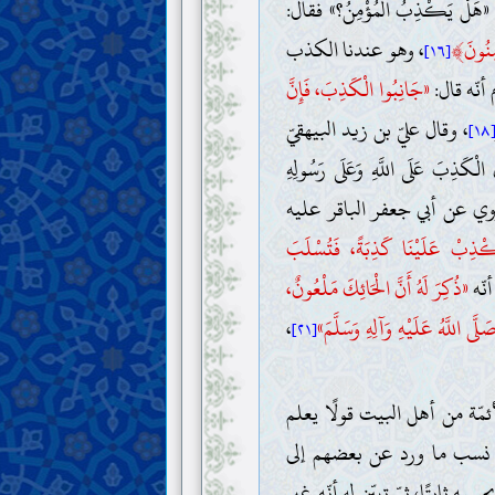
لْ يَكْذِبُ الْمُؤْمِنُ؟» فقال:
﴾
ِنُونَ
، وهو عندنا الكذب
[١٦]
أنّه قال:
«جَانِبُوا الْكَذِبَ، فَإِنَّ
، وقال عليّ بن زيد البيهقيّ
[١٨
الْكَذِبَ عَلَى اللَّهِ وَعَلَى رَسُولِهِ
وي عن أبي جعفر الباقر عليه
َكْذِبْ عَلَيْنَا كَذِبَةً، فَتُسْلَبَ
نّه
«ذُكِرَ لَهُ أَنَّ الْحَائِكَ مَلْعُونٌ،
َّى اللَّهُ عَلَيْهِ وَآلِهِ وَسَلَّمَ»
،
[٢١]
مّة من أهل البيت قولًا يعلم
ن نسب ما ورد عن بعضهم إلى
 ثابتًا، ثمّ تبيّن له أنّه غير