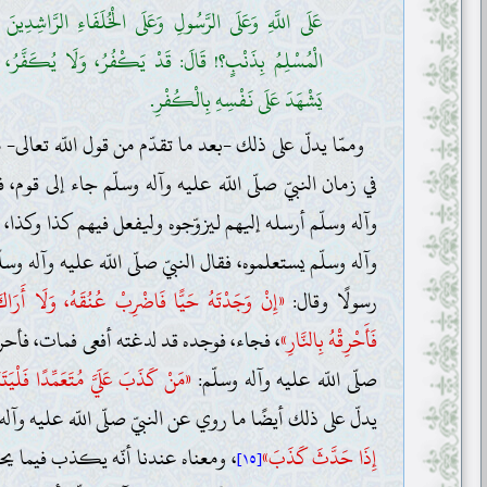
عَلَى اللَّهِ وَعَلَى الرَّسُولِ وَعَلَى الْخُلَفَاءِ الرَّاشِدِينَ
الْمُسْلِمُ بِذَنْبٍ؟! قَالَ: قَدْ يَكْفُرُ، وَلَا يُكَفَّرُ، ف
يَشْهَدَ عَلَى نَفْسِهِ بِالْكُفْرِ.
وممّا يدلّ على ذلك -بعد ما تقدّم من قول اللّه تعالى-
في زمان النبيّ صلّى اللّه عليه وآله وسلّم جاء إلى قوم، فا
وآله وسلّم أرسله إليهم ليزوّجوه وليفعل فيهم كذا وكذا، فبع
وآله وسلّم يستعلموه، فقال النبيّ صلّى اللّه عليه وآله وسل
رسولًا وقال:
«إِنْ وَجَدْتَهُ حَيًّا فَاضْرِبْ عُنُقَهُ، وَلَا أَرَاكَ ت
فَأَحْرِقْهُ بِالنَّارِ»
، فجاء، فوجده قد لدغته أفعى فمات، فأحرقه
صلّى اللّه عليه وآله وسلّم:
«مَنْ كَذَبَ عَلَيَّ مُتَعَمِّدًا فَلْيَتَبَ
يدلّ على ذلك أيضًا ما روي عن النبيّ صلّى اللّه عليه وآله 
إِذَا حَدَّثَ كَذَبَ»
، ومعناه عندنا أنّه يكذب فيما يحد
[١٥]