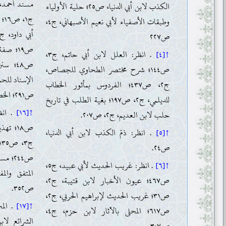
الكذب لابن أبي الدنيا، ص٢٥؛ حلية الأولياء
وطبقات الأصفياء لأبي نعيم الأصبهاني، ج٤،
ص٢٢٧
ص١٩؛ صف
↑[٤]
. انظر: العلل لابن أبي حاتم، ج٣،
ص١٤٤؛ شرح مختصر الطحاوي للجصاص،
ج٢، ص٤٣٧؛ الفردوس بمأثور الخطاب
ص٢٩١؛ الخصال لابن بابويه، ص٢٥٤
للديلمي، ج٢، ص١٩٧؛ بغية الطلب في تاريخ
↑[١٦]
. انظر
حلب لابن العديم، ج٢، ص٢٠٧.
ص١٨؛ ت
↑[٥]
. انظر: ذمّ الكذب لابن أبي الدنيا،
ص٢٤.
↑[٦]
. انظر: غريب الحديث لأبي عبيد، ج٥،
ص٤٦٧؛ عيون الأخبار لابن قتيبة، ج٢،
ص٣٥٢.
ص٣١؛ غريب الحديث لإبراهيم الحربي، ج٢،
↑[١٧]
ص٦١٧؛ المحلى بالآثار لابن حزم، ج٤،
ص٣٠٧.