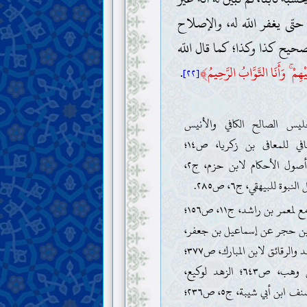
ّى يغفر اللّه له، والإصلاح
حيح كذا وكذا؛ كما قال اللّه
﴾
هِمْ ۚ وَأَنَا التَّوَّابُ الرَّحِيمُ
.
[٢٢]
 الجليس الصالح الكافي والأنيس
الناصح الشافي للمعافى بن زكريا، ص١٤؛
الإحكام في أصول الأحكام لابن حزم، ج٢،
. الجامع لمعمر بن راشد، ج١١، ص١٥٦؛
ن حجر عن إسماعيل بن جعفر،
ص٥١٥؛ الزهد والرقائق لابن المبارك، ص٣٧٧؛
الجامع لابن وهب، ص٦٤٣؛ الزهد لوكيع،
ص٧٨٧؛ مصنف ابن أبي شيبة، ج٥، ص٢٣٦؛