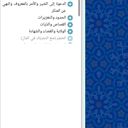
الدعوة إلى الخير والأمر بالمعروف والنهي
عن المنكر
الحدود والتعزيرات
القصاص والدّيات
الولاية والقضاء والشهادة
الحَجْر (منع التصرّف في المال)
المشاغل والمكاسب المحرّمة
العقود والمعاملات
البيع والإجارة والرهن
الهبة والوديعة والعارية والقرض والحوالة
المضاربة والمزارعة والمساقاة والشركة
والصلح
الضمان والكفالة والوكالة
النكاح والحجاب والعلاقات الجنسيّة
الرضاعة والحضانة وتربية الأطفال
الطلاق واللعان والإيلاء والعدّة
الوصيّة والإرث
الأموات
القضايا المستحدثة