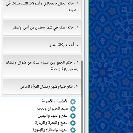
٥ . حكم الحقن بالمحاليل وأمبولات الفيتامينات في
الصيام
٦ . حكم السفر في شهر رمضان من أجل الإفطار
٧ . أحكام زكاة الفطر
٨ . حكم الجمع بين صيام ستّ من شوال وقضاء
رمضان بنيّة واحدة
١٠ . حكم صيام شهر رمضان للمرأة الحامل
الأطعمة والأشربة
صيد الحيوان وذبحه
النذر والعهد واليمين
الحجّ والعمرة والزيارة
الجهاد والدفاع والهجرة