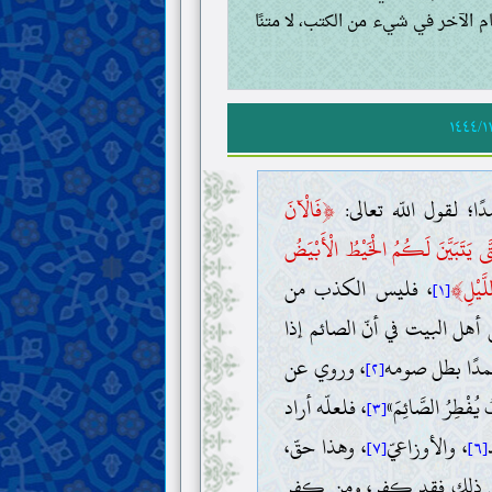
إمام الآخر في شيء من الكتب، لا متنًا
١٤٤٤/١
﴿
؛ لقول اللّه تعالى:
فَالْآنَ
َى يَتَبَيَّنَ لَكُمُ الْخَيْطُ الْأَبْيَضُ
﴾
َّيْلِ
، فليس الكذب من
[١]
ل البيت في أنّ الصائم إذا
عمدًا بطل صومه
، وروي عن
[٢]
، فلعلّه أراد
[٣]
، والأوزاعيّ
، وهذا حقّ،
[٧]
[٦]
ن فعل ذلك فقد كفر، ومن كفر