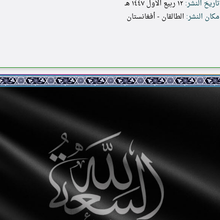
تاريخ النشر:
١٢ ربيع الأول ١٤٤٧ هـ
مكان النشر:
الطالقان - أفغانستان