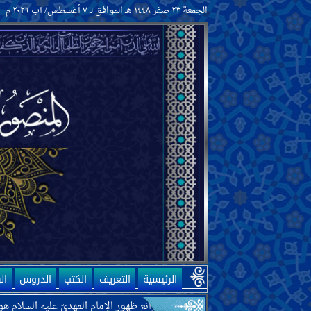
صفات أهل بيت النبيّ الخاتم وسيرتهم
الجمعة ٢٣ صفر ١٤٤٨ هـ الموافق لـ ٧ أغسطس/ آب ٢٠٢٦ م
ما يتعلّق بالمهديّ
وجود المهديّ وصفاته
المنصور وحركته لتمهيد ظهور المهديّ
علامات ظهور المهديّ وفتن آخر الزّمان
معرفة الآخرة
معرفة الإيمان والكفر
صفات الإيمان والكفر وأهلهما
ما يتعلّق بالأديان والمذاهب والفِرَق
الأخلاق
الأدعية والزيارات
النصائح والمواعظ
مكارم الأخلاق ورذائلها
الأحكام
أصول الفقه وقواعده
الطهارات والنجاسات
الجنابة والحيض والنفاس والاستحاضة
الرئيسية
التعريف
الكتب
الدروس
ال
والإياس
 اللّه تعالى أنّ أحد موانع ظهور الإمام المهديّ عليه السلام هو الحكومات الح
الطبّ والتداوي