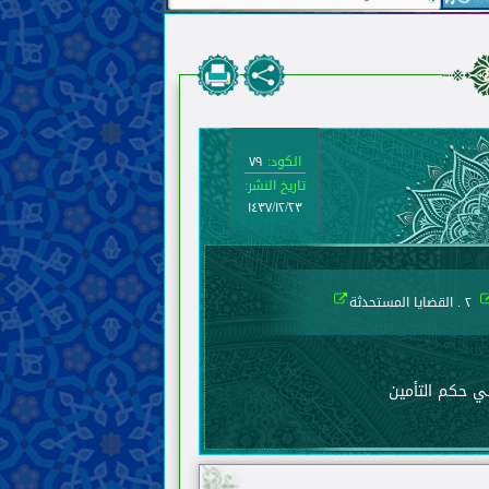
الكود:
٧٩
تاريخ النشر:
١٤٣٧/١٢/٢٣
٢ . القضايا المستحدثة
في حكم التأمين