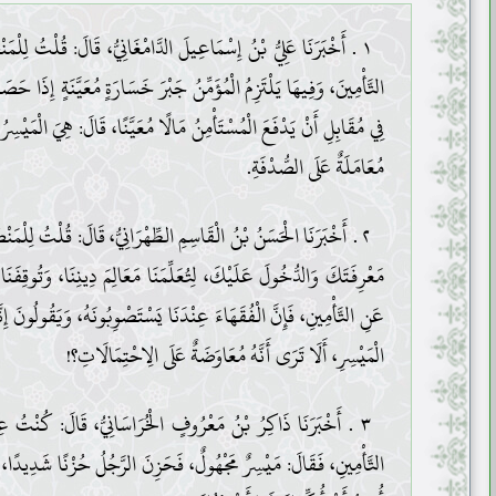
١ . أَخْبَرَنَا عَلِيُّ بْنُ إِسْمَاعِيلَ الدَّامْغَانِيُّ، قَالَ: قُلْتُ لِلْمَن
التَّأْمِينَ، وَفِيهَا يَلْتَزِمُ الْمُؤَمِّنُ جَبْرَ خَسَارَةٍ مُعَيَّنَةٍ إِذَا حَ
فِي مُقَابِلِ أَنْ يَدْفَعَ الْمُسْتَأْمِنُ مَالًا مُعَيَّنًا، قَالَ: هِيَ الْمَيْسِرُ ب
مُعَامَلَةٌ عَلَى الصُّدْفَةِ.
٢ . أَخْبَرَنَا الْحَسَنُ بْنُ الْقَاسِمِ الطِّهْرَانِيُّ، قَالَ: قُلْتُ لِلْمَنْصُو
مَعْرِفَتَكَ وَالدُّخُولَ عَلَيْكَ، لِتُعَلِّمَنَا مَعَالِمَ دِينِنَا، وَتُوقِفَنَا
عَنِ التَّأْمِينِ، فَإِنَّ الْفُقَهَاءَ عِنْدَنَا يَسْتَصْوِبُونَهُ، وَيَقُولُونَ إِنَّ
الْمَيْسِرِ، أَلَا تَرَى أَنَّهُ مُعَاوَضَةٌ عَلَى الِاحْتِمَالَاتِ؟!
٣ . أَخْبَرَنَا ذَاكِرُ بْنُ مَعْرُوفٍ الْخُرَاسَانِيُّ، قَالَ: كُنْتُ عِ
التَّأْمِينِ، فَقَالَ: مَيْسِرٌ مَجْهُولٌ، فَحَزِنَ الرَّجُلُ حُزْنًا شَدِيدًا، فَق