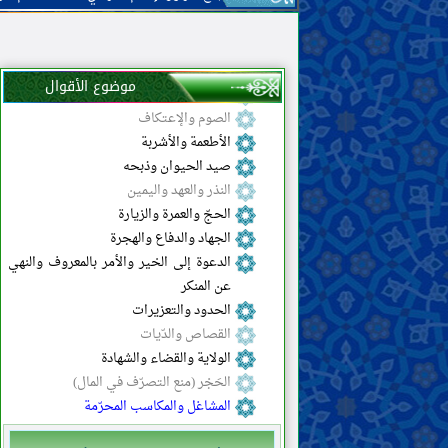
اللباس والزينة
الوضوء والغسل والتيمّم
الصلاة
موضوع الأقوال
الزكاة والخمس والصدقة والوقف
الصوم والإعتكاف
الأطعمة والأشربة
صيد الحيوان وذبحه
النذر والعهد واليمين
الحجّ والعمرة والزيارة
الجهاد والدفاع والهجرة
الدعوة إلى الخير والأمر بالمعروف والنهي
عن المنكر
الحدود والتعزيرات
القصاص والدّيات
الولاية والقضاء والشهادة
الحَجْر (منع التصرّف في المال)
المشاغل والمكاسب المحرّمة