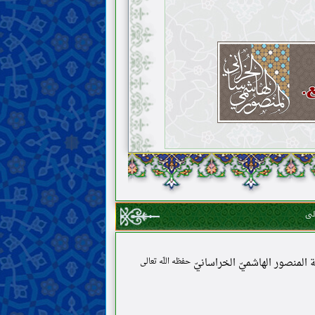
لى
مة المنصور الهاشميّ الخراسانيّ
حفظه اللّه تعالى