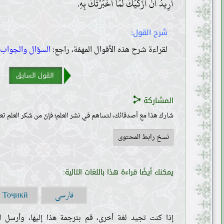
أُرِيدُ أَنْ أُزَكِّيَكَ لَمَا أَخْبَرْتُكَ بِهِ.
شرح القول:
لقراءة شرح هذه الأقوال المهمّة، راجع:
السؤال والجواب ١٤٩
القول السابق
المشاركة
شارك هذا مع أصدقائك، لتساهم في نشر العلم؛ فإنّ من شكر العلم تعل
نسخ رابط المحتوى
يمكنك أيضًا قراءة هذا باللغات التالية:
فارسی
Тоҷикӣ
إذا كنت تجيد لغة أخرى، قم بترجمة هذا إليها، وأرسل لن