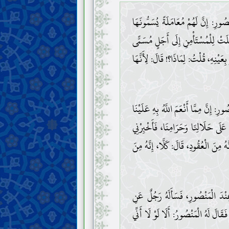
ْصُورِ: إِنَّ لَهُمْ مُعَامَلَةً يُسَمُّونَهَا
صَلَتْ لِلْمُسْتَأْمِنِ إِلَى أَجَلٍ مُسَمًّى
ِعَيْنِهِ، قُلْتُ: لِمَاذَا؟! قَالَ: لِأَنَّهَا
رِ: إِنَّ مِمَّا أَنْعَمَ اللَّهُ بِهِ عَلَيْنَا
 عَلَى حَلَالِنَا وَحَرَامِنَا، فَأَخْبِرْنِي
هُ مِنَ الْعُقُودِ، قَالَ: كَلَّا، إِنَّهُ مِنَ
نْدَ الْمَنْصُورِ، فَسَأَلَهُ رَجُلٌ عَنِ
َالَ لَهُ الْمَنْصُورُ: أَلَا لَوْ لَا أَنِّي