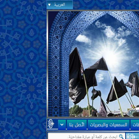
العربية
ظات
السمعيات والبصريات
اتّصل بنا
كومة إيران أنّها ممهّدة لظهور الإمام المهديّ عليه السلام! سؤالي أنّه كيف ي