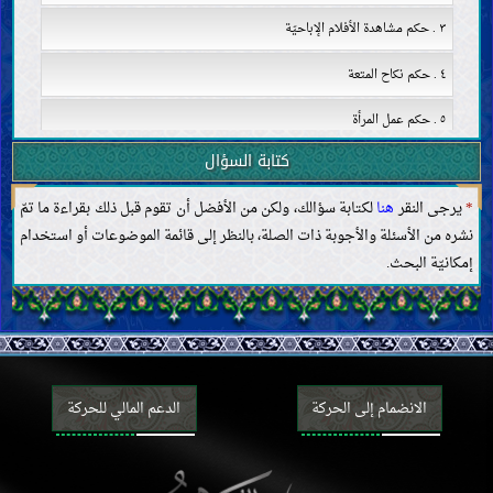
٣ . حكم مشاهدة الأفلام الإباحيّة
٤ . حكم نكاح المتعة
٥ . حكم عمل المرأة
كتابة السؤال
٦ . الردّ على شبهة حول تعدّد زوجات النبي
*
يرجى النقر
هنا
لكتابة سؤالك، ولكن من الأفضل أن تقوم قبل ذلك بقراءة ما تمّ
٧ . حدّ الحجاب في الإسلام
نشره من الأسئلة والأجوبة ذات الصلة، بالنظر إلى قائمة الموضوعات أو استخدام
٨ . حكم نكاح الزانية وعدّتها
إمكانيّة البحث.
٩ . حكم تعدّد الزوجات
١٠ . آداب الحياة الزوجية وحقوق الزوجين في الإسلام
١١ . حكم طلب الزوجة على مواقع التواصل الاجتماعي
الانضمام إلى الحركة
الدعم المالي للحركة
١٢ . حول اشتراط الولي في الزواج
١٣ . حكم الاستمتاع بالزوجة أثناء الحيض والوطء في الدبر