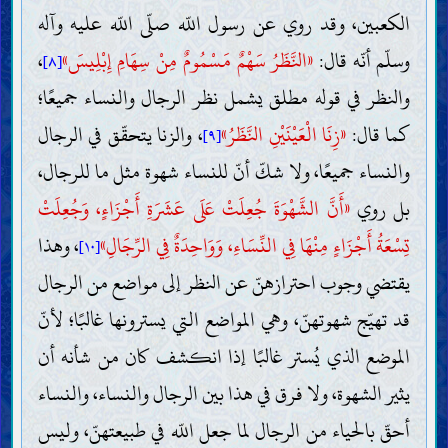
الكعبين، وقد روي عن رسول اللّه صلّى اللّه عليه وآله
وسلّم أنّه قال:
«النَّظَرُ سَهْمٌ مَسْمُومٌ مِنْ سِهَامِ إِبْلِيسَ»
،
[٨]
والنظر في قوله مطلق يشمل نظر الرجال والنساء جميعًا؛
كما قال:
«زِنَا الْعَيْنَيْنِ النَّظَرُ»
، والزنا يتحقّق في الرجال
[٩]
والنساء جميعًا، ولا شكّ أنّ للنساء شهوة مثل ما للرجال،
بل روي
«أَنَّ الشَّهْوَةَ جُعِلَتْ عَلَى عَشَرَةِ أَجْزَاءٍ، وَجُعِلَتْ
تِسْعَةُ أَجْزَاءٍ مِنْهَا فِي النِّسَاءِ، وَوَاحِدَةٌ فِي الرِّجَالِ»
، وهذا
[١٠]
يقتضي وجوب احترازهنّ عن النظر إلى مواضع من الرجال
قد تهيّج شهوتهنّ، وهي المواضع التي يسترونها غالبًا؛ لأنّ
الموضع الذي يُستر غالبًا إذا انكشف كان من شأنه أن
يثير الشهوة، ولا فرق في هذا بين الرجال والنساء، والنساء
أحقّ بالحياء من الرجال لما جعل اللّه في طبيعتهنّ، وليس