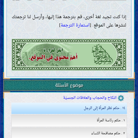
الحجّ والعمرة والزيارة
الجهاد والدفاع والهجرة
إذا كنت تجيد لغة أخرى، قم بترجمة هذا إليها، وأرسل لنا ترجمتك
الدعوة إلى الخير والأمر بالمعروف والنهي عن المنكر
لنشرها على الموقع. [
استمارة الترجمة
]
الحدود والتعزيرات
القصاص والدّيات
الولاية والقضاء والشهادة
الحَجْر (منع التصرّف في المال)
المشاغل والمكاسب المحرّمة
العقود والمعاملات
البيع والإجارة والرهن
الهبة والوديعة والعارية والقرض والحوالة
موضوع الأسئلة
المضاربة والمزارعة والمساقاة والشركة والصلح
الضمان والكفالة والوكالة
النكاح والحجاب والعلاقات الجنسيّة
١٤ . حكم نظر المرأة إلى الرجل
١ . حكم رئاسة المرأة
٢ . حكم مصافحة النّساء