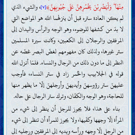
مِنْهَا ۖ وَلْيَضْرِبْنَ بِخُمُرِهِنَّ عَلَى جُيُوبِهِنَّ
﴾
، والشيء الذي
[٧]
لم يكن العادة ستره قبل أن ينزلهما اللّه هو المواضع التي
لا بدّ من كشفها للوضوء، وهو الوجه والرأس واليدان إلى
المرفقين والرجلان إلى الكعبين، وكانت سيرة المسلمين
ستر غيرها، ولذلك كان مفهومهم لغضّ البصر غضّه عن
النظر إلى ما دون ذلك من الرجال والنساء. فلمّا أنزل اللّه
قوله في الجلابيب والخُمر زاد في ستر النساء، فأوجب
عليهنّ ستر رؤوسهنّ وأيديهنّ وأرجلهنّ إلّا ما يظهر منها
للحاجة، وهو الوجه والكفّان، وترك ستر الرجال على حاله.
بناء على هذا، فلا يجوز للرجل أن ينظر إلى شيء من
المرأة إلّا وجهها وكفّيها، ولا يجوز للمرأة أن تنظر إلى شيء
من الرجل إلّا وجهه ورأسه ويديه إلى المرفقين ورجليه إلى