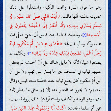
وهو ما فوق السرة وتحت الركبة، واستدلّوا على ذلك
بحديث عائشة أنّها قالت:
«رَأَيْتُ النَّبِيَّ صَلَّى اللَّهُ عَلَيْهِ وَآلِهِ
وَسَلَّمَ يَسْتُرُنِي بِرِدَائِهِ، وَأَنَا أَنْظُرُ إِلَى الْحَبَشَةِ يَلْعَبُونَ فِي
الْمَسْجِدِ»
، وحديث فاطمة بنت قيس أنّ النبيّ صلّى اللّه
[١]
عليه وآله وسلّم قال لها:
«اعْتَدِّي عِنْدَ ابْنِ أُمِّ مَكْتُومٍ، فَإِنَّهُ
رَجُلٌ أَعْمَى، تَضَعِينَ ثِيَابَكِ عِنْدَهُ، وَلَا يَرَاكِ»
، ولكنّهم لم
[٢]
يصنعوا شيئًا؛ لأنّه لا دليل هناك على أنّ الحبشة لم يكن
عليهم ثياب في المسجد غير ما يستر عوراتهم، ولا على أنّ
ابن أمّ مكتوم كان يضع ثيابه عند فاطمة بنت قيس، وقال
بعضهم: لا يجوز لها النظر منه إلّا إلى مثل ما ينظر إليه
منها، وهو الوجه والكفّان، واستدلّوا على ذلك برواية نبهان،
عن أمّ سلمة، قالت:
«كُنْتُ أَنَا وَمَيْمُونَةُ عِنْدَ النَّبِيِّ صَلَّى