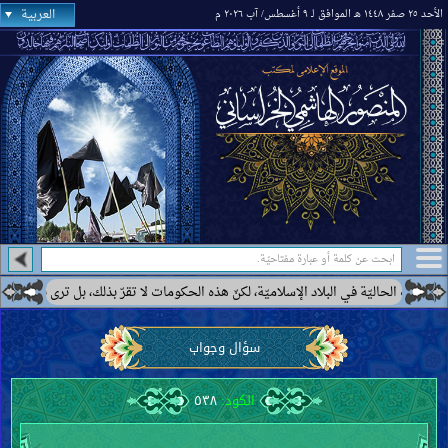
العربية
الأحد ٢٥ صفر ١٤٤٨ هـ الموافق لـ ٩ أغسطس/ آب ٢٠٢٦ م
ي البلاد الإسلاميّة، لكنّ هذه الحكومات لا تقرّ بذلك، بل ترى بعضها كحكومة إيران أنّه
سؤال وجواب
الكود:
٥٣٨