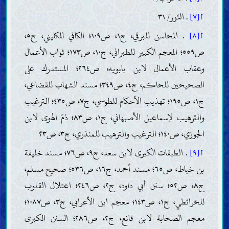
الأخلاق
↑[٧]
. النّور/ ٣١
مكارم الأخلاق
معرفة النفس وتزكيتها
↑[٨]
. المحاسن للبرقي، ج١، ص١٠٩؛ الكافي للكليني، ج٥،
الذكر والدّعاء والتوكّل والتوسّل
ص٥٥٩؛ المعجم الكبير للطبراني، ج١٠، ص١٧٣؛ ثواب الأعمال
التوبة والاستغفار والإصلاح
الإحسان بالوالدين وذوي القربى
وعقاب الأعمال لابن بابويه، ص٢٦٤؛ المستدرك على
الجود والإنفاق على المحتاجين
الصحيحين للحاكم، ج٤، ص٣٤٩؛ مسند الشهاب للقضاعي،
العفّة والحياء والغيرة
الرفق والرحمة والمداراة
ج١، ص١٩٥؛ تهذيب الأحكام للطوسي، ج٧، ص٤٣٥؛ الترغيب
العفو وكظم الغيظ
والترهيب لإسماعيل الأصبهاني، ج١، ص٨٣؛ ذمّ الهوى لابن
الأدب وحسن العشرة
رذائل الأخلاق
الجوزي، ص١٤٠؛ الترغيب والترهيب للمنذري، ج٣، ص٢٣
كبائر الذنوب
↑[٩]
. الطبقات الكبرى لابن سعد، ج٩، ص٧٦؛ مسند خليفة
الكذب والغِيبة والبهتان
السبّ واللعن المذموم
بن خياط، ص٦٥؛ مسند أحمد، ج١٦، ص٥٣٦؛ صحيح مسلم،
التكبّر
الجزع عند المصيبة
ج٨، ص٥٢؛ سنن أبي داود، ج٢، ص٢٤٦؛ اعتلال القلوب
آثار الذنوب
للخرائطي، ج١، ص١٤٣؛ معجم ابن الأعرابي، ج٣، ص١٠٨٧؛
الأحكام
معجم الصحابة لابن قانع، ج٢، ص٢٨٦؛ السنن الكبرى
أصول الفقه وقواعده