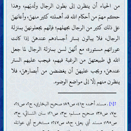
من الحياء أن ينظرن إلى بطون الرجال وثُديّهم، وهذا
حكم مهمّ من أحكام اللّه قد أهملته كثير منهنّ، وأعانهنّ
المقدّمات
على ذلك كثير من الرجال بجهلهم؛ فإنّهم يجعلونهنّ بمنزلة
العقل
العلم
الرجال، فلا يبالون بستر أجسادهم عندهنّ إذا كانت
وجوب اكتساب العلم (الاجتهاد) وطريقته
عوراتهم مستورة، مع أنّهنّ لسن بمنزلة الرجال لما جعل
موانع اكتساب العلم
التقليد
اللّه في طبيعتهنّ من الرغبة فيهم، فيجب عليهم الستر
الخرافات وسائر الموانع
صفات العلماء وواجباتهم
عندهنّ، ويجب عليهنّ أن يغضضن من أبصارهنّ، فلا
الحجّة
كتاب اللّه
ينظرن منهم إلّا إلى مواضع الوضوء.
حجّيّة القرآن وصفاته
تفسير القرآن
طريقة تفسير القرآن وقواعده
تفسير بعض آيات القرآن
↑[١]
. مسند أحمد، ج٤١، ص٨٩؛ صحيح البخاري، ج٢، ص٢٤،
خليفة اللّه
ج٧، ص٣٨؛ صحيح مسلم، ج٣، ص٢١؛ سنن النسائي، ج٣،
ضرورة خليفة اللّه وصفاته
الطريق إلى معرفة خليفة اللّه (المعجزة والنصّ)
ص١٩٥؛ مسند أبي يعلى، ج٨، ص٢٤٧؛ مستخرج أبي عوانة،
الروايات الواردة عن خلفاء اللّه (الآحاد والمتواتر)