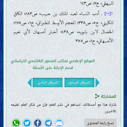
للبيهقي، ج٧، ص١٤٣
الطهارات والنجاسات
الحيض والنفاس والاستحاضة والجنابة
↑[١٠]
. أدب النساء لعبد الملك بن حبيب، ص١٨٣؛ الكافي
الطبّ والتداوي
للكليني، ج٥، ص٣٣٨؛ المعجم الأوسط للطبراني، ج١، ص١٧٨؛
اللباس والزينة
الخصال لابن بابويه، ص٤٣٨؛ أخبار أصبهان لأبي نعيم
الوضوء والغسل والتيمّم
الصلاة
الأصبهاني، ج١، ص٣٨٧
الأذان والإقامة
الصلوات المفروضة اليوميّة
صلاة الجماعة
الموقع الإعلامي لمكتب المنصور الهاشمي الخراساني
صلاة المسافر
قسم الإجابة على الأسئلة
صلاة القضاء
صلاة الجمعة والعيدين
صلاة الآيات
السؤال السابق
السؤال التالي
الصلوات المندوبة
المسجد
المشاركة
الزكاة والخمس والصدقة والوقف
شارك هذا مع أصدقائك، لتساهم في نشر العلم؛ فإنّ من شكر العلم تعليمه
الصوم والاعتكاف
للآخرين.
الأطعمة والأشربة
صيد الحيوان وذبحه
نسخ رابط المحتوى
النذر والعهد واليمين