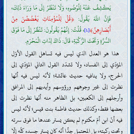
يَكْشِفُ عَنْهُ لِلْوُضُوءِ، وَلَا تَنْظُرُ إِلَى مَا وَرَاءَ ذَلِكَ،
فَإِنَّ اللَّهَ يَقُولُ:
﴿
قُلْ لِلْمُؤْمِنَاتِ يَغْضُضْنَ مِنْ
أَبْصَارِهِنَّ
﴾
، قُلْتُ: إِنَّهُمْ يَقُولُونَ: تَنْظُرُ إِلَى مَا فَوْقَ
[٤]
السُّرَّةِ وَتَحْتَ الرُّكْبَةِ، قَالَ: ذَاكَ لِذَاتِ الْمَحْرَمِ.
هذا هو العدل الذي ليس فيه تساهل القول الأوّل
المؤدّي إلى الفساد، ولا تشدّد القول الثاني المؤدّي إلى
الحرج، ولا ينافيه حديث عائشة؛ لأنّه ليس فيه أنّها
نظرت إلى غير وجوههم ورؤوسهم وأيديهم إلى المرافق
وأرجلهم إلى الكعبين، بل الظاهر منه أنّها نظرت إلى
بعضها فقط، وكذلك حديث فاطمة بنت قيس؛ لأنّه ليس
فيه أنّ ابن أمّ مكتوم لم يكن يستر عندها ما فوق سرته
وتحت ركبته، بل المحتمل جدًّا أنّه كان يستر جسده كلّه إلّا