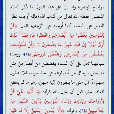
مواضع الوضوء، والدليل على هذا القول ما ذكر السيّد
المنصور حفظه اللّه تعالى من كتاب اللّه؛ فإنّه أوجب غضّ
البصر على النساء كما أوجبه على الرّجال، فقال:
﴿
قُلْ
لِلْمُؤْمِنِينَ يَغُضُّوا مِنْ أَبْصَارِهِمْ وَيَحْفَظُوا فُرُوجَهُمْ ۚ ذَلِكَ
أَزْكَى لَهُمْ ۗ إِنَّ اللَّهَ خَبِيرٌ بِمَا يَصْنَعُونَ
وَقُلْ لِلْمُؤْمِنَاتِ
۝
يَغْضُضْنَ مِنْ أَبْصَارِهِنَّ وَيَحْفَظْنَ فُرُوجَهُنَّ
﴾
، ووحدة
[٥]
سياقهما تدلّ على أنّ النساء يغضضن من أبصارهنّ مثل
ما يغضّ الرجال من أبصارهم على حدّ سواء، فلا ينظرن
منهم إلّا إلى مثل ما ينظرون إليه منهنّ، وهو ما لم يكن
العادة ستره قبل أن ينزل اللّه قوله:
﴿
يَا أَيُّهَا النَّبِيُّ قُلْ
لِأَزْوَاجِكَ وَبَنَاتِكَ وَنِسَاءِ الْمُؤْمِنِينَ يُدْنِينَ عَلَيْهِنَّ مِنْ
جَلَابِيبِهِنَّ
﴾
، وقوله:
﴿
وَلَا يُبْدِينَ زِينَتَهُنَّ إِلَّا مَا ظَهَرَ
[٦]