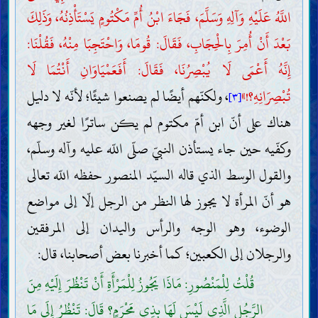
اللَّهُ عَلَيْهِ وَآلِهِ وَسَلَّمَ، فَجَاءَ ابْنُ أُمِّ مَكْتُومٍ يَسْتَأْذِنُهُ، وَذَلِكَ
بَعْدَ أَنْ أُمِرَ بِالْحِجَابِ، فَقَالَ: قُومَا، وَاحْتَجِبَا مِنْهُ، فَقُلْنَا:
إِنَّهُ أَعْمَى لَا يُبْصِرُنَا، فَقَالَ: أَفَعَمْيَاوَانِ أَنْتُمَا لَا
تُبْصِرَانِهِ؟!»
، ولكنّهم أيضًا لم يصنعوا شيئًا؛ لأنّه لا دليل
[٣]
هناك على أنّ ابن أمّ مكتوم لم يكن ساترًا لغير وجهه
وكفّيه حين جاء يستأذن النبيّ صلّى اللّه عليه وآله وسلّم،
والقول الوسط الذي قاله السيّد المنصور حفظه اللّه تعالى
هو أنّ المرأة لا يجوز لها النظر من الرجل إلّا إلى مواضع
الوضوء، وهو الوجه والرأس واليدان إلى المرفقين
والرجلان إلى الكعبين؛ كما أخبرنا بعض أصحابنا، قال:
قُلْتُ لِلْمَنْصُورِ: مَاذَا يَجُوزُ لِلْمَرْأَةِ أَنْ تَنْظُرَ إِلَيْهِ مِنَ
الرَّجُلِ الَّذِي لَيْسَ لَهَا بِذِي مَحْرَمٍ؟ قَالَ: تَنْظُرُ إِلَى مَا