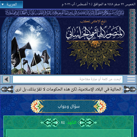
العربية
الخميس ٢٢ صفر ١٤٤٨ هـ الموافق لـ ٦ أغسطس/ آب ٢٠٢٦ م
ي البلاد الإسلاميّة، لكنّ هذه الحكومات لا تقرّ بذلك، بل ترى بعضها كحكومة إيران أنّه
سؤال وجواب
الكود:
٨٤