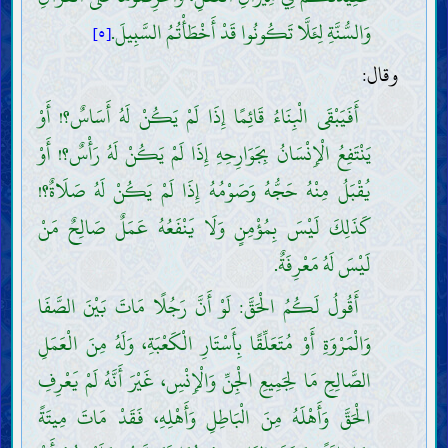
وَالسُّنَّةِ لِئَلَّا تَكُونُوا قَدْ أَخْطَأْتُمُ السَّبِيلَ.
[٥]
وقال:
أَفَيَبْقَى الْبِنَاءُ قَائِمًا إِذَا لَمْ يَكُنْ لَهُ أَسَاسٌ؟! أَوْ
يَنْتَفِعُ الْإِنْسَانُ بِجَوَارِحِهِ إِذَا لَمْ يَكُنْ لَهُ رَأْسٌ؟! أَوْ
يُقْبَلُ مِنْهُ حَجُّهُ وَصَوْمُهُ إِذَا لَمْ يَكُنْ لَهُ صَلَاةٌ؟!
كَذَلِكَ لَيْسَ بِمُؤْمِنٍ وَلَا يَنْفَعُهُ عَمَلٌ صَالِحٌ مَنْ
لَيْسَ لَهُ مَعْرِفَةٌ.
أَقُولُ لَكُمُ الْحَقَّ: لَوْ أَنَّ رَجُلًا مَاتَ بَيْنَ الصَّفَا
وَالْمَرْوَةِ أَوْ مُتَعَلِّقًا بِأَسْتَارِ الْكَعْبَةِ، وَلَهُ مِنَ الْعَمَلِ
الصَّالِحِ مَا لِجَمِيعِ الْجِنِّ وَالْإِنْسِ، غَيْرَ أَنَّهُ لَمْ يَعْرِفِ
الْحَقَّ وَأَهْلَهُ مِنَ الْبَاطِلِ وَأَهْلِهِ، فَقَدْ مَاتَ مِيتَةً