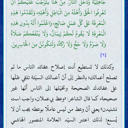
جَاهِلِيَّةً وَدَخَلَ النَّارَ. مِنْ هُنَا يَتَوَجَّبُ عَلَيْكُمْ أَنْ
تَعْرِفُوا الْحَقَّ وَأَهْلَهُ مِنَ الْبَاطِلِ وَأَهْلِهِ، وَتُقَدِّمُوا هَذِهِ
الْمَعْرِفَةَ عَلَى كُلِّ عَمَلٍ صَالِحٍ، وَاعْلَمُوا أَنَّهُ بِدُونِ هَذِهِ
الْمَعْرِفَةِ لَا يَقُومُ لَكُمْ إِيمَانٌ، وَلَا يَنْفَعُكُمْ صَلَاةٌ
وَلَا صَوْمٌ وَلَا حَجٌّ وَلَا زَكَاةٌ، وَلَتَكُونُنَّ مِنَ الْخَاسِرِينَ.
[٦]
وكذلك لا تستطيع أنت إصلاح عقائد النّاس ما لم
تصلح أعمالك؛ بالنظر إلى أنّ أعمالك السيّئة تلقي ظلّها
على عقائدك الصحيحة وتخيّلها إلى النّاس أنّها غير
صحيحة، كما قال الشاعر: «وعظ بي‌عملان، واجب است
نشنيدن» يعني أنّ وعظ من ليس عاملًا بوعظه يجب أن لا
يُسمع! لذلك اعتبر السيّد العلامة المنصور الهاشمي