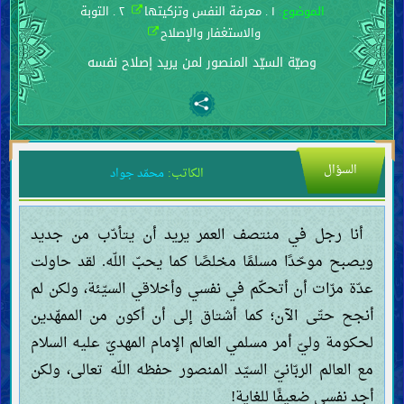
الموضوع:
١ . معرفة النفس وتزكيتها
٢ . التوبة
والاستغفار والإصلاح
وصيّة السيّد المنصور لمن يريد إصلاح نفسه
السؤال
الكاتب:
محمّد جواد
أنا رجل في منتصف العمر يريد أن يتأدّب من جديد
ويصبح موحّدًا مسلمًا مخلصًا كما يحبّ اللّه. لقد حاولت
عدّة مرّات أن أتحكّم في نفسي وأخلاقي السيّئة، ولكن لم
أنجح حتّى الآن؛ كما أشتاق إلى أن أكون من الممهّدين
لحكومة وليّ أمر مسلمي العالم الإمام المهديّ عليه السلام
مع العالم الربّانيّ السيّد المنصور حفظه اللّه تعالى، ولكن
أجد نفسي ضعيفًا للغاية!