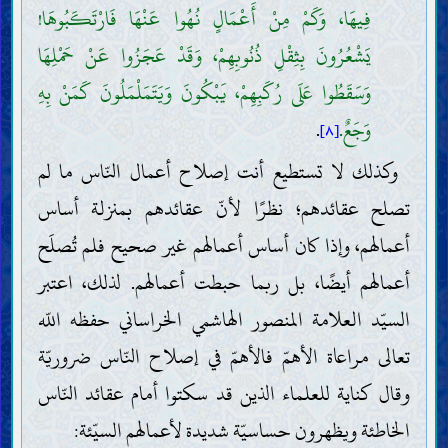
فِيهَا، وَكَمْ مِنْ أَعْمَالٍ نُهُوا عَنْهَا فَارْتَكَبُوهَا!
يَشْعُرُونَ بِثِقْلِ ذُنُوبِهِمْ، وَقَدْ عَجَزُوا عَنْ حَمْلِهَا
وَسَقَطُوا عَلَى رُكَبِهِمْ، يَبْكُونَ وَيَتَمَلْمَلُونَ كَمَنْ بِهِ
وَجَعٌ.
.
[٨]
وكذلك لا تستطيع أنت إصلاح أعمال النّاس ما لم
تصلح عقائدهم؛ نظرًا لأنّ عقائدهم بمنزلة أساس
أعمالهم، وإذا كان أساس أعمالهم غير صحيح فلم تُصلَح
أعمالهم أيضًا، بل ربما حبطت أعمالهم. لذلك، اعتبر
السيّد العلامة المنصور الهاشمي الخراساني حفظه اللّه
تعالى مراعاة الأهمّ فالأهمّ في إصلاح النّاس ضروريّة
وقال كناية للعلماء الذين قد سكتوا أمام عقائد النّاس
الخاطئة ويظهرون حساسيّة شديدة لأعمالهم السيّئة: