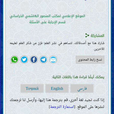
تفسير القرآن
طريقة تفسير القرآن وقواعده
تفسير بعض آيات القرآن
الموقع الإعلامي لمكتب المنصور الهاشمي الخراساني
خليفة اللّه
ضرورة خليفة اللّه وصفاته
قسم الإجابة على الأسئلة
الطريق إلى معرفة خليفة اللّه (المعجزة والنصّ)
الروايات الواردة عن خلفاء اللّه (الآحاد والمتواتر)
المشاركة
العقائد
شارك هذا مع أصدقائك، لتساهم في نشر العلم؛ فإنّ من شكر العلم تعليمه
معرفة اللّه؛ وجوده وصفاته وأفعاله
للآخرين.
معرفة خلفاء اللّه
صفات الأنبياء وسيرتهم
نسخ رابط المحتوى
صفات النبيّ الخاتم وسيرته
خصائص النبيّ الخاتم
أصحاب النبيّ الخاتم وأزواجه
يمكنك أيضًا قراءة هذا باللغات التالية:
صفات أهل بيت النبيّ الخاتم وسيرتهم
ما يتعلّق بالمهديّ
فارسی
Тоҷикӣ
English
وجود المهديّ وصفاته وأعماله
المنصور وحركته لتمهيد ظهور المهديّ
إذا كنت تجيد لغة أخرى، قم بترجمة هذا إليها، وأرسل لنا ترجمتك
علامات ظهور المهديّ وفتن آخر الزّمان
لنشرها على الموقع. [
استمارة الترجمة
]
معرفة الآخرة
الروح والجنّ والملائكة