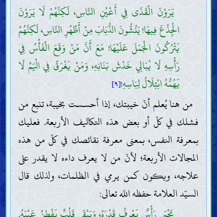
يَرَوْنَ الْقَذَى فِي أَعْيُنِ النَّاسِ، لَكِنَّهُمْ لَا يَرَوْنَ
الْجِذْعَ فِيهَا! يَنُشُّونَ الذُّبَابَ مِنْ أَظْهُرِ النَّاسِ، لَكِنَّهُمْ
يَتْرُكُونَ الْجَمَلَ عَلَيْهَا! مَعَ أَنَّ مَنْ وَقَعَ الْفَأْسُ فِي
رَأْسِهِ لَا يُبَالِي خَدْشَ بَنَانِهِ، وَمَنْ يَغْرَقُ فِي الْيَمِّ لَا
يَهُمُّهُ ابْتِلَالُ لِبَاسِهِ!
[٩]
من هنا يُعلم أنّ خيبتك، إذا أحسست بخيبة، تنبع من
فشلك في كلّ أو بعض هذه التكاليف الأربعة. فعليك
بمعرفة النفس، بمعنى معرفة نقائصك في كلّ من هذه
المجالات الأربعة؛ لأنّ من لا يعرف داءه لا يقدر على
علاجه، ويكون كمن يرمي في الظلمات، ولذلك قال
السيّد العلامة حفظه اللّه تعالى:
يَحْيَى رَأْسٌ يَعْرِفُ قَدْرَهُ، وَيَبْقَى قَلْبٌ يَفْطِنُ عَيْبَهُ.