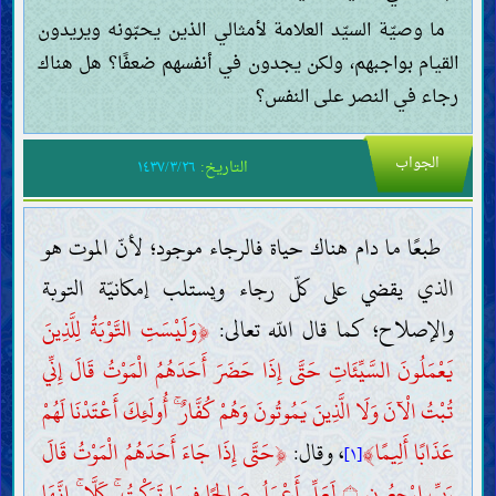
ما وصيّة السيّد العلامة لأمثالي الذين يحبّونه ويريدون
القيام بواجبهم، ولكن يجدون في أنفسهم ضعفًا؟ هل هناك
رجاء في النصر على النفس؟
الجواب
التاريخ:
١٤٣٧/٣/٢٦
طبعًا ما دام هناك حياة فالرجاء موجود؛ لأنّ الموت هو
الذي يقضي على كلّ رجاء ويستلب إمكانيّة التوبة
والإصلاح؛ كما قال اللّه تعالى:
﴿
وَلَيْسَتِ التَّوْبَةُ لِلَّذِينَ
يَعْمَلُونَ السَّيِّئَاتِ حَتَّى إِذَا حَضَرَ أَحَدَهُمُ الْمَوْتُ قَالَ إِنِّي
تُبْتُ الْآنَ وَلَا الَّذِينَ يَمُوتُونَ وَهُمْ كُفَّارٌ ۚ أُولَئِكَ أَعْتَدْنَا لَهُمْ
عَذَابًا أَلِيمًا
﴾
، وقال:
﴿
حَتَّى إِذَا جَاءَ أَحَدَهُمُ الْمَوْتُ قَالَ
[١]
رَبِّ ارْجِعُونِ
لَعَلِّي أَعْمَلُ صَالِحًا فِيمَا تَرَكْتُ ۚ كَلَّا ۚ إِنَّهَا