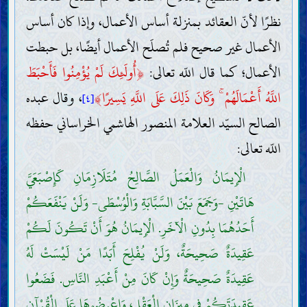
نظرًا لأنّ العقائد بمنزلة أساس الأعمال، وإذا كان أساس
الأعمال غير صحيح فلم تُصلَح الأعمال أيضًا، بل حبطت
الأعمال؛ كما قال اللّه تعالى:
﴿
أُولَئِكَ لَمْ يُؤْمِنُوا فَأَحْبَطَ
اللَّهُ أَعْمَالَهُمْ ۚ وَكَانَ ذَلِكَ عَلَى اللَّهِ يَسِيرًا
﴾
، وقال عبده
[٤]
الصالح السيّد العلامة المنصور الهاشمي الخراساني حفظه
اللّه تعالى:
الْإِيمَانُ وَالْعَمَلُ الصَّالِحُ مُتَلَازِمَانِ كَإِصْبَعَيَّ
هَاتَيْنِ -وَجَمَعَ بَيْنَ السَّبَّابَةِ وَالْوُسْطَى- وَلَنْ يَنْفَعَكُمْ
أَحَدُهُمَا بِدُونِ الْآخَرِ. الْإِيمَانُ هُوَ أَنْ تَكُونَ لَكُمْ
عَقِيدَةٌ صَحِيحَةٌ، وَلَنْ يُفْلِحَ أَبَدًا مَنْ لَيْسَتْ لَهُ
عَقِيدَةٌ صَحِيحَةٌ وَإِنْ كَانَ مِنْ أَعْبَدِ النَّاسِ. فَضَعُوا
عَقِيدَتَكُمْ فِي مِيزَانِ الْعَقْلِ، وَاعْرِضُوهَا عَلَى الْقُرْآنِ