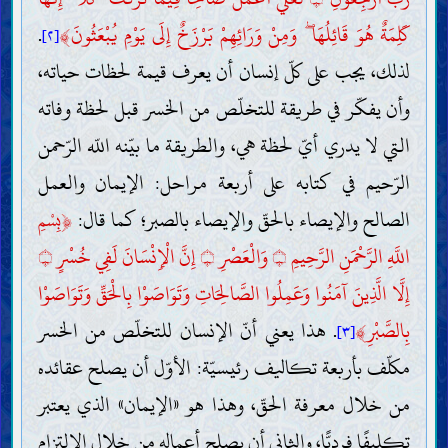
۝
كَلِمَةٌ هُوَ قَائِلُهَا ۖ وَمِنْ وَرَائِهِمْ بَرْزَخٌ إِلَى يَوْمِ يُبْعَثُونَ
﴾
.
[٢]
لذلك، يجب على كلّ إنسان أن يعرف قيمة لحظات حياته،
وأن يفكّر في طريقة للتخلّص من الخسر قبل لحظة وفاته
التي لا يدري أيّ لحظة هي، والطريقة ما بيّنه اللّه الرّحمن
الرّحيم في كتابه على أربعة مراحل: الإيمان والعمل
الصالح والإيصاء بالحقّ والإيصاء بالصبر؛ كما قال:
﴿
بِسْمِ
اللَّهِ الرَّحْمَنِ الرَّحِيمِ
وَالْعَصْرِ
إِنَّ الْإِنْسَانَ لَفِي خُسْرٍ
۝
۝
۝
إِلَّا الَّذِينَ آمَنُوا وَعَمِلُوا الصَّالِحَاتِ وَتَوَاصَوْا بِالْحَقِّ وَتَوَاصَوْا
بِالصَّبْرِ
﴾
. هذا يعني أنّ الإنسان للتخلّص من الخسر
[٣]
مكلّف بأربعة تكاليف رئيسيّة: الأوّل أن يصلح عقائده
من خلال معرفة الحقّ، وهذا هو «الإيمان» الذي يعتبر
تكليفًا فرديًّا، والثاني أن يصلح أعماله من خلال الالتزام