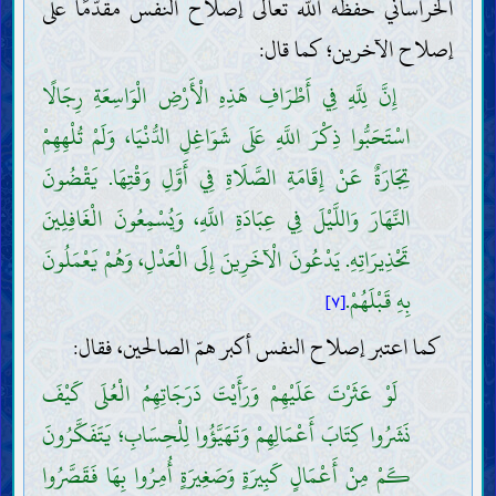
الخراساني حفظه اللّه تعالى إصلاح النفس مقدّمًا على
إصلاح الآخرين؛ كما قال:
إِنَّ لِلَّهِ فِي أَطْرَافِ هَذِهِ الْأَرْضِ الْوَاسِعَةِ رِجَالًا
اسْتَحَبُّوا ذِكْرَ اللَّهِ عَلَى شَوَاغِلِ الدُّنْيَا، وَلَمْ تُلْهِهِمْ
تِجَارَةٌ عَنْ إِقَامَةِ الصَّلَاةِ فِي أَوَّلِ وَقْتِهَا. يَقْضُونَ
النَّهَارَ وَاللَّيْلَ فِي عِبَادَةِ اللَّهِ، وَيُسْمِعُونَ الْغَافِلِينَ
تَحْذِيرَاتِهِ. يَدْعُونَ الْآخَرِينَ إِلَى الْعَدْلِ، وَهُمْ يَعْمَلُونَ
بِهِ قَبْلَهُمْ.
[٧]
كما اعتبر إصلاح النفس أكبر همّ الصالحين، فقال:
لَوْ عَثَرْتَ عَلَيْهِمْ وَرَأَيْتَ دَرَجَاتِهِمُ الْعُلَى كَيْفَ
نَشَرُوا كِتَابَ أَعْمَالِهِمْ وَتَهَيَّؤُوا لِلْحِسَابِ؛ يَتَفَكَّرُونَ
كَمْ مِنْ أَعْمَالٍ كَبِيرَةٍ وَصَغِيرَةٍ أُمِرُوا بِهَا فَقَصَّرُوا