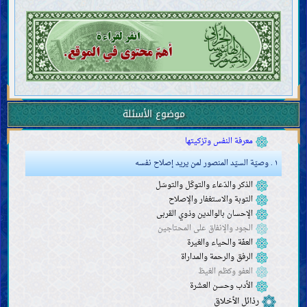
البرزخ والقيامة والجنّة والنّار
الرّجعة والحلول والتناسخ
معرفة الإيمان والكفر
صفات الإيمان وأهله
صفات الكفر والنفاق والفسق وأهله
ما يتعلّق بالأديان والمذاهب والفِرَق
الأخلاق
موضوع الأسئلة
مكارم الأخلاق
معرفة النفس وتزكيتها
١ . وصيّة السيّد المنصور لمن يريد إصلاح نفسه
الذكر والدّعاء والتوكّل والتوسّل
التوبة والاستغفار والإصلاح
الإحسان بالوالدين وذوي القربى
الجود والإنفاق على المحتاجين
العفّة والحياء والغيرة
الرفق والرحمة والمداراة
العفو وكظم الغيظ
الأدب وحسن العشرة
رذائل الأخلاق