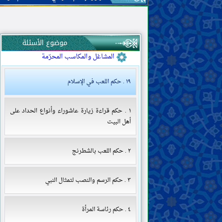
الحدود والتعزيرات
القصاص والدّيات
الولاية والقضاء والشهادة
موضوع الأسئلة
الحَجْر (منع التصرّف في المال)
المشاغل والمكاسب المحرّمة
١٩ . حكم اللعب في الإسلام
١ . حكم قراءة زيارة عاشوراء وأنواع الحداد على
أهل البيت
٢ . حكم اللعب بالشطرنج
٣ . حكم الرسم والنصب لتمثال النبي
٤ . حكم رئاسة المرأة