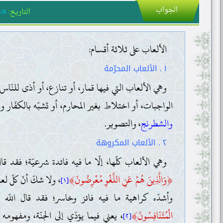
الجواب
التاريخ:
١/٨
الألعاب على ثلاثة أقسام:
١ . الألعاب المحرّمة
وهي الألعاب التي فيها قمار، أو تنازع، أو أذى للنّا
الواجبات، أو اختلاط بغير المحارم، أو تشبّه بالكفّار 
والشطرنج
، والتصوير.
٢ . الألعاب المكروهة
وهي الألعاب كلّها، إلّا ما فيه فائدة شرعيّة؛ فقد قال
﴾
﴿
وَالَّذِينَ هُمْ عَنِ اللَّغْوِ مُعْرِضُونَ
، ولا شكّ أنّ كلّ ل
[١]
وأشدّه كراهية ما فيه فائز وخاسر؛ فقد قال اللّه 
﴾
الْمُتَنَافِسُونَ
، يعني فيما يؤدّي إلى الجنّة، ومفهومه 
[٢]