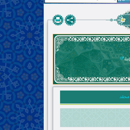
ّمة
محمّد