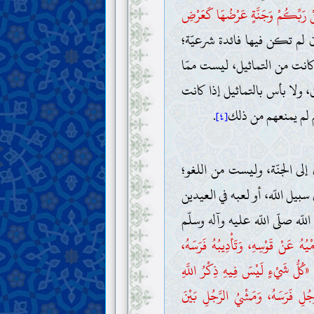
ِنْ رَبِّكُمْ وَجَنَّةٍ عَرْضُهَا كَعَرْضِ
ن لم تكن فيها فائدة شرعيّة؛
ن كانت من التماثيل، ليست ممّا
ولا بأس بالتماثيل إذا كانت
ّم لم يمنعهم من ذلك
.
[٤]
ي إلى الجنّة، وليست من اللغو؛
بيل اللّه، أو لعبه في العيدين
ه صلّى اللّه عليه وآله وسلّم
يُهُ عَنْ قَوْسِهِ، وَتَأْدِيبُهُ فَرَسَهُ،
«كُلُّ شَيْءٍ لَيْسَ فِيهِ ذِكْرُ اللَّهِ
رَّجُلِ فَرَسَهُ، وَمَشْيُ الرَّجُلِ بَيْنَ