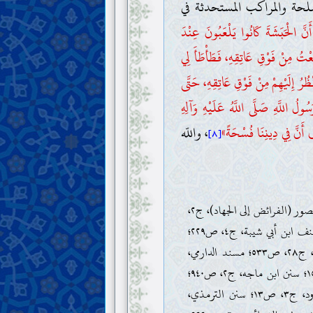
سلحة والمراكب المستحدثة في
َنَّ الْحَبَشَةَ كَانُوا يَلْعَبُونَ عِنْدَ
لَعْتُ مِنْ فَوْقِ عَاتِقِهِ، فَطَأْطَأَ لِي
ْظُرُ إِلَيْهِمْ مِنْ فَوْقِ عَاتِقِهِ، حَتَّى
سُولُ اللَّهِ صَلَّى اللَّهُ عَلَيْهِ وَآلِهِ
رَى أَنَّ فِي دِينِنَا فُسْحَةً»
، واللّه
[٨]
سعيد بن منصور (الفرائض إلى الجهاد)، ج٢،
ص٢٠٦؛ مصنف ابن أبي شيبة، ج٤، ص٢٢٩؛
مسند أحمد، ج٢٨، ص٥٣٣؛ مسند الدارمي،
ج٣، ص١٥٥٧؛ سنن ابن ماجه، ج٢، ص٩٤٠؛
سنن أبي داود، ج٣، ص١٣؛ سنن الترمذي،