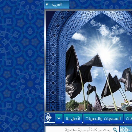
العربية
ظات
السمعيات والبصريات
اتّصل بنا
ن أنّها ممهّدة لظهور الإمام المهديّ عليه السلام! سؤالي أنّه كيف يمكن تفهيم 