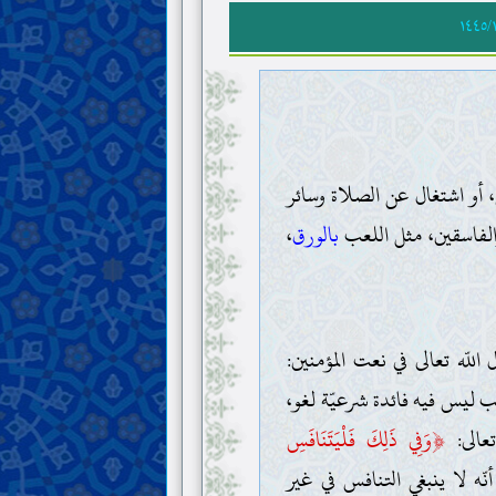
١٤٤٥/
س، أو اشتغال عن الصلاة وسائر
والفاسقين، مثل اللعب
بالورق
،
 اللّه تعالى في نعت المؤمنين:
عب ليس فيه فائدة شرعيّة لغو،
﴿
تعالى:
وَفِي ذَلِكَ فَلْيَتَنَافَسِ
أنّه لا ينبغي التنافس في غير