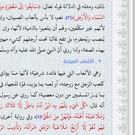
﴿
ذلك، ومثله في الدلالة قوله تعالى:
سَابِقُوا إِلَى مَغْفِرَةٍ م
﴾
السَّمَاءِ وَالْأَرْضِ
. نعم، لا بأس بألعاب الصبيان، وإ
[٣]
لأنّهم غير مكلّفين، ولهم أن يلعبوا بالدّمية؛ لأنّها، وإ
يُنصب ويُكرم، بل تقع غالبًا تحت أرجلهم كشيء مهين، 
بهذه الصفة، ولذا روي أنّ النبيّ صلّى اللّه عليه وآله وسل
٣ . الألعاب المباحة
وهي الألعاب التي فيها فائدة شرعيّة؛ لأنّها ممّا يؤدّ
كلعب الرّجل مع زوجته، أو لعبه بما يزيده قوّة للجهاد في س
بما يسرّ المسلمين من دون معصية؛ كما روي عن رسول اللّ
أنّه قال:
«كُلُّ شَيْءٍ يَلْهُو بِهِ ابْنُ آدَمَ بَاطِلٌ إِلَّا ثَلَاثًا: رَمْ
وَمُلَاعَبَتُهُ أَهْلَهُ، فَإِنَّهُنَّ مِنَ الْحَقِّ»
، وفي رواية أخرى:
[٥]
فَهُوَ لَغْوٌ إِلَّا أَرْبَعٌ: مُلَاعَبَةُ الرَّجُلِ امْرَأَتَهُ، وَتَأْدِيبُ ال