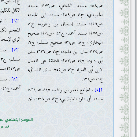
ص٨٨؛ مسند الشافعي، ص١٧٢؛ مسند
الكافي للكليني، ج
الحميدي، ج١، ص٢٨٩؛ مسند ابن الجعد،
↑[٦]
ص٤٢٦؛ مسند إسحاق بن راهويه، ج٢،
ص٢٧٥؛ مسند أحمد، ج٤٢، ص٢٠٤؛ صحيح
الرمي لإسحاق
البخاري، ج٨، ص٣١؛ صحيح مسلم، ج٧،
↑[٧]
ص١٣٥؛ سنن ابن ماجه، ج١، ص٦٣٧؛ سنن
أبي داود، ج٤، ص٢٨٣؛ النفقة على العيال
ص٢٤٧؛ مستخرج أبي عوانة، ج٢، ص١٥٨
لابن أبي الدنيا، ج٢، ص٧٥٢؛ سنن النسائي،
ج٦، ص١٣١.
↑[٨]
أحمد، ج٤١، ص٣٤٩
↑[٥]
. الجامع لمعمر بن راشد، ج١١، ص٤٦١؛
مسند أبي داود الطيالسي، ج٢، ص٣٤٧؛ سنن
الموقع الإعلامي لم
قسم ال