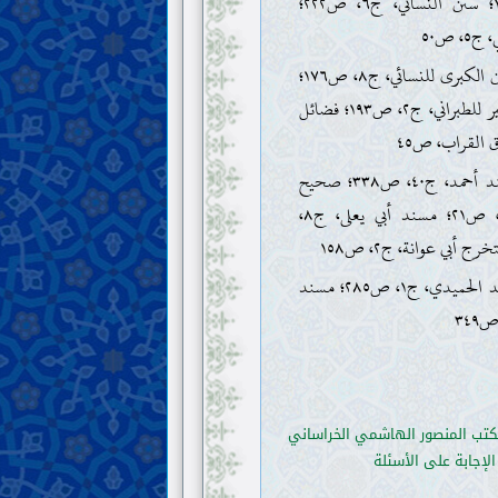
ج٤، ص١٧٤؛ سنن النسائي، ج٦، ص٢٢٢؛
٥، ص٥٠
. السنن الكبرى للنسائي، ج٨، ص١٧٦؛
المعجم الكبير للطبراني، ج٢، ص١٩٣؛ فضائل
 القراب، ص٤٥
. مسند أحمد، ج٤٠، ص٣٣٨؛ صحيح
مسلم، ج٣، ص٢١؛ مسند أبي يعلى، ج٨،
. مسند الحميدي، ج١، ص٢٨٥؛ مسند
كتب المنصور الهاشمي الخراساني
إجابة على الأسئلة