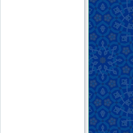
٢٠ . حكم اقتناء الهرّ في البيت
٢١ . حكم قتل الكلاب السائبة
٢٢ . هل يمكن تسخير الجنّ الصالح لخدمة البشر؟
العقود والمعاملات
البيع والإجارة والرهن
الهبة والوديعة والعارية والقرض والحوالة
المضاربة والمزارعة والمساقاة والشركة
والصلح
الضمان والكفالة والوكالة
النكاح والحجاب والعلاقات الجنسيّة
الرضاعة والحضانة وتربية الأطفال
الطلاق واللعان والإيلاء والعدّة
الوصيّة والإرث
الأموات
القضايا المستحدثة