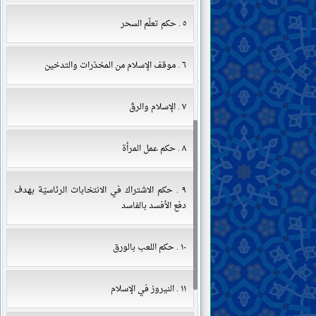
٥ . حكم تعلّم السحر
٦ . موقف الإسلام من المخدّرات والتدخين
٧ . الإسلام والرقّ
٨ . حكم عمل المرأة
٩ . حكم الاشتراك في الانتخابات الرئاسيّة بهدف
دفع الأفسد بالفاسد
١٠ . حكم اللعب بالورق
١١ . النيروز في الإسلام