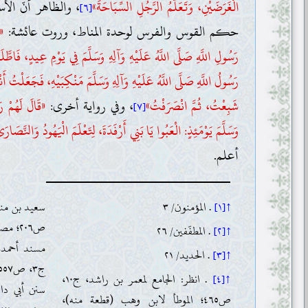
الْغَرَضَيْنِ، وَتَعَلُّمُ الرَّجُلِ السِّبَاحَةَ»
، والظاهر أنّ الأ
[٦]
حكم القوس والفرس لوحدة المناط، وروت عائشة:
«أ
رَسُولِ اللَّهِ صَلَّى اللَّهُ عَلَيْهِ وَآلِهِ وَسَلَّمَ فِي يَوْمِ عِيدٍ، فَاطَّ
رَسُولُ اللَّهِ صَلَّى اللَّهُ عَلَيْهِ وَآلِهِ وَسَلَّمَ مَنْكِبَيْهِ، فَجَعَلْتُ أَن
شَبِعْتُ، ثُمَّ انْصَرَفْتُ»
، وفي رواية أخرى:
«قَالَ لَهُمْ رَ
[٧]
وَسَلَّمَ يَوْمَئِذٍ: الْعَبُوا يَا بَنِي أَرْفَدَةَ، لِتَعْلَمَ الْيَهُودُ وَالنَّصَا
أعلم.
↑[١]
. المؤمنون/ ٣
↑[٢]
. المطفّفين/ ٢٦
↑[٣]
. الحديد/ ٢١
↑[٤]
. انظر: الجامع لمعمر بن راشد، ج١٠،
ص٤٦٥؛ الموطأ لابن وهب (قطعة منه)،