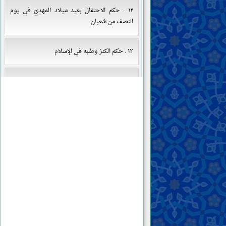
١٢ . حكم الاحتفال بعيد ميلاد المهديّ في يوم
النصف من شعبان
١٣ . حكم الكنز وطلبه في الإسلام
١٤ . العلاقة بين السياسة والدين
١٥ . هل يجوز قبول الهدايا والجوائز من الظالمين؟
١٦ . السحر وأنواعه وعلاجه
١٧ . حكم بيع مواد التجميل للنساء
١٨ . حكم أكل الأطعمة المشتبهة بالحرام