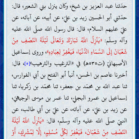
حدّثنا عبد العزيز بن شيخ، وكان ينزل بني الشعير، قال:
حدّثني أبو الحسين زيد بن عليّ، عن أبيه، عن آبائه، عن
عليّ عليهم السلام، قال: قال رسول اللّه صلّى اللّه عليه
وآله وسلّم:
«يَنْزِلُ اللَّهُ تَبَارَكَ وَتَعَالَى لَيْلَةَ النِّصْفِ مِنْ
شَعْبَانَ إِلَى السَّمَاءِ الدُّنْيَا، فَيَغْفِرُ لِعِبَادِهِ»
، وروى إسماعيل
الأصبهانيّ (ت٥٣٥هـ) في «الترغيب والترهيب»
، قال:
[٥]
أخبرنا عاصم بن الحسن، أنبأ أبو الفتح بن أبي الفوارس،
ثنا عبد اللّه بن محمّد بن جعفر، ثنا محمّد بن زكريا، ثنا
إسماعيل بن عمرو البجليّ، ثنا عمر بن موسى الوجيهيّ،
عن زيد بن عليّ، عن آبائه، عن عليّ بن أبي طالب، عن
النبيّ صلّى اللّه عليه وآله وسلّم، قال:
«يَنْزِلُ اللَّهُ لَيْلَةَ
النِّصْفِ مِنْ شَعْبَانَ، فَيَغْفِرُ لِكُلِّ مُسْلِمٍ، إِلَّا لِمُشْرِكٍ، أَوْ