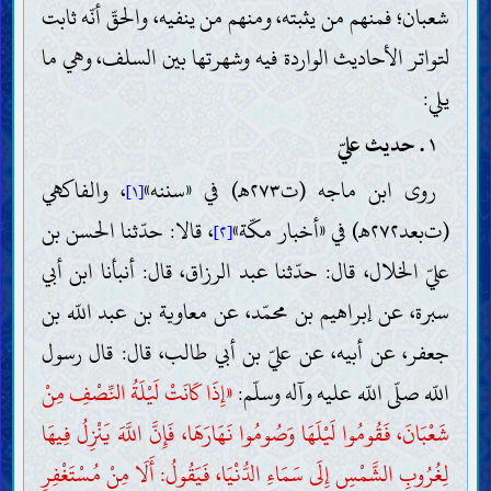
شعبان؛ فمنهم من يثبته، ومنهم من ينفيه، والحقّ أنّه ثابت
لتواتر الأحاديث الواردة فيه وشهرتها بين السلف، وهي ما
يلي:
١ . حديث عليّ
روى ابن ماجه (ت٢٧٣هـ) في «سننه»
، والفاكهي
[١]
(ت‌بعد٢٧٢هـ) في «أخبار مكّة»
، قالا: حدّثنا الحسن بن
[٢]
عليّ الخلال، قال: حدّثنا عبد الرزاق، قال: أنبأنا ابن أبي
سبرة، عن إبراهيم بن محمّد، عن معاوية بن عبد اللّه بن
جعفر، عن أبيه، عن عليّ بن أبي طالب، قال: قال رسول
اللّه صلّى اللّه عليه وآله وسلّم:
«إِذَا كَانَتْ لَيْلَةُ النِّصْفِ مِنْ
شَعْبَانَ، فَقُومُوا لَيْلَهَا وَصُومُوا نَهَارَهَا، فَإِنَّ اللَّهَ يَنْزِلُ فِيهَا
لِغُرُوبِ الشَّمْسِ إِلَى سَمَاءِ الدُّنْيَا، فَيَقُولُ: أَلَا مِنْ مُسْتَغْفِرٍ