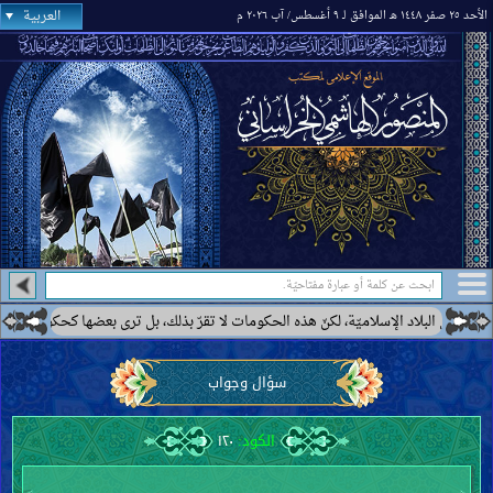
العربية
الأحد ٢٥ صفر ١٤٤٨ هـ الموافق لـ ٩ أغسطس/ آب ٢٠٢٦ م
ت لا تقرّ بذلك، بل ترى بعضها كحكومة إيران أنّها ممهّدة لظهور الإمام المهديّ عليه ال
سؤال وجواب
الكود:
١٢٠