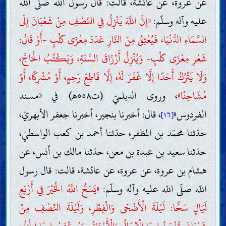
عن عروة، عن عائشة، قالت: قال رسول اللّه صلّى اللّه
عليه وآله وسلّم:
«إِنَّ اللَّهَ يَنْزِلُ فِي النِّصْفِ مِنْ شَعْبَانَ إِلَى
السَّمَاءِ الدُّنْيَا، فَيُعْتِقُ مِنَ النَّارِ عَدَدَ مِعْزَى كَلْبٍ -أَوْ قَالَ:
شَعْرِ مِعْزَى كَلْبٍ- وَيُنْزِلُ أَرْزَاقَ السَّنَةِ، وَيَكْتُبُ الْحَاجَّ،
وَلَا يَتْرُكُ أَحَدًا إِلَّا غَفَرَ لَهُ، إِلَّا قَاطِعَ رَحِمٍ، أَوْ مُشْرِكًا، أَوْ
مُشَاحِنًا»
، وروى الديلميّ (ت٥٥٨هـ) في «مسند
الفردوس»
، قال: أخبرنا بنجير، أخبرنا جعفر الأبهريّ،
[١٦]
حدّثنا محمّد بن المظفر، حدّثنا أحمد بن كعب الواسطيّ،
حدّثنا سعيد بن عبدة بن معن، حدّثنا مالك بن أنس، عن
هشام بن عروة، عن عروة، عن عائشة، قالت: قال رسول
اللّه صلّى اللّه عليه وآله وسلّم:
«يَسَحُّ اللَّهُ الْخَيْرَ فِي أَرْبَعِ
لَيَالٍ سَحًّا: لَيْلَةَ الْأَضْحَى وَالْفِطْرِ، وَلَيْلَةَ النِّصْفِ مِنْ