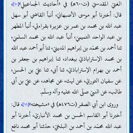
الغنيّ المقدسيّ (ت٦٠٠هـ) في «أحاديث الجماعيلي»
،
[١٠]
قال: أخبرنا أبو موسى الأصبهانيّ، أنبأ القاضي أبو سهل
عبد اللّه بن محمد بن عمر بن عزيرة بقراءتي، أنبأ المطهر
بن عبد الواحد التميميّ، أنبأ عبد اللّه بن محمد السلميّ،
ثنا أحمد بن محمّد بن إبراهيم المدينيّ، ثنا أبو أحمد عبد اللّه
بن محمد الإستراباذيّ ببغداد، ثنا إبراهيم بن جعفر بن
أحمد بن بهرام الإستراباذيّ، ثنا أبي، ثنا عليّ بن الحسن،
عن سفيان الثوريّ، عن ليث، عن مجاهد، عن عليّ بن أبي
طالب، عن النبيّ صلّى اللّه عليه وآله وسلّم.
وروى ابن أبي الصقر (ت٤٧٦هـ) في «مشيخته»
، قال:
[١١]
أخبرنا أبو القاسم الحسن بن محمد الأنباريّ، أخبرنا أبو
عبد اللّه محمّد بن أحمد بن البلخيّ، حدّثنا أبو محمد نافع