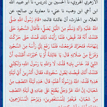
الأزهري الهروي، نا الحسين بن إدريس، نا أبو عبيد اللّه
ابن أخي ابن وهب، نا عمّي، نا معاوية بن صالح، عن
العلاء بن الحارث، أنّ عائشة قالت:
«قَامَ رَسُولُ اللَّهِ صَلَّى
اللَّهُ عَلَيْهِ وَآلِهِ وَسَلَّمَ مِنَ اللَّيْلِ يُصَلِّي، فَأَطَالَ السُّجُودَ حَتَّى
ظَنَنْتُ أَنَّهُ قَدْ قُبِضَ، فَلَمَّا رَأَيْتُ ذَلِكَ قُمْتُ حَتَّى حَرَّكْتُ
إِبْهَامَهُ، فَتَحَرَّكَ فَرَجَعْتُ، فَلَمَّا رَفَعَ إِلَيَّ رَأْسَهُ مِنَ السُّجُودِ
وَفَرَغَ مِنْ صَلَاتِهِ قَالَ: يَا عَائِشَةُ أَوْ يَا حُمَيْرَاءُ، أَظَنَنْتِ أَنَّ
النَّبِيَّ قَدْ خَاسَ بِكِ؟ قُلْتُ: لَا وَاللَّهِ يَا رَسُولَ اللَّهِ، وَلَكِنَّنِي
ظَنَنْتُ أَنَّكَ قُبِضْتَ لِطُولِ سُجُودِكَ، فَقَالَ: أَتَدْرِينَ أَيَّ لَيْلَةٍ
هَذِهِ؟ قُلْتُ: اللَّهُ وَرَسُولُهُ أَعْلَمُ، قَالَ: هَذِهِ لَيْلَةُ النِّصْفِ مِنْ
شَعْبَانَ، إِنَّ اللَّهَ عَزَّ وَجَلَّ يَطَّلِعُ عَلَى عِبَادِهِ فِي لَيْلَةِ النِّصْفِ
مِنْ شَعْبَانَ، فَيَغْفِرُ لِلْمُسْتَغْفِرِينَ، وَيَرْحَمُ الْمُسْتَرْحِمِينَ،