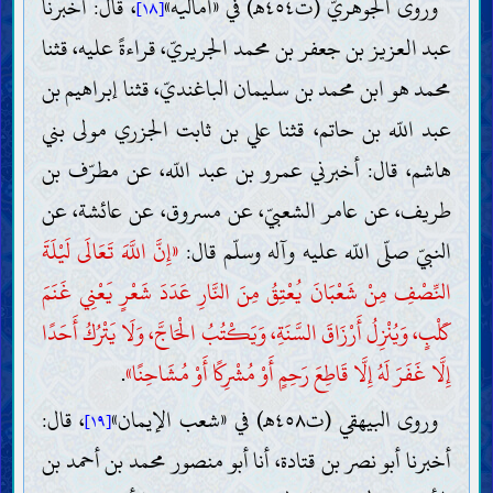
وروى الجوهريّ (ت٤٥٤هـ) في «أماليه»
، قال: أخبرنا
[١٨]
عبد العزيز بن جعفر بن محمد الجريريّ، قراءةً عليه، قثنا
محمد هو ابن محمد بن سليمان الباغنديّ، قثنا إبراهيم بن
عبد اللّه بن حاتم، قثنا علي بن ثابت الجزري مولى بني
هاشم، قال: أخبرني عمرو بن عبد اللّه، عن مطرّف بن
طريف، عن عامر الشعبيّ، عن مسروق، عن عائشة، عن
النبيّ صلّى اللّه عليه وآله وسلّم قال:
«إِنَّ اللَّهَ تَعَالَى لَيْلَةَ
النِّصْفِ مِنْ شَعْبَانَ يُعْتِقُ مِنَ النَّارِ عَدَدَ شَعْرٍ يَعْنِي غَنَمَ
كَلْبٍ، وَيُنْزِلُ أَرْزَاقَ السَّنَةِ، وَيَكْتُبُ الْحَاجَّ، وَلَا يَتْرُكُ أَحَدًا
إِلَّا غَفَرَ لَهُ إِلَّا قَاطِعَ رَحِمٍ أَوْ مُشْرِكًا أَوْ مُشَاحِنًا»
.
وروى البيهقي (ت٤٥٨هـ) في «شعب الإيمان»
، قال:
[١٩]
أخبرنا أبو نصر بن قتادة، أنا أبو منصور محمد بن أحمد بن