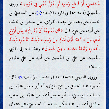
مُشَاحِنٍ، أَوْ قَاطِعِ رَحِمٍ، أَوِ امْرَأَةٍ تَبْغِي فِي فَرْجِهَا»
، وروى
الحميريّ (ت٣٠٤هـ) في «قرب الإسناد»
، عن السنديّ بن
[٦]
محمد، عن وهب بن وهب القرشيّ، عن جعفر بن محمّد،
عن أبيه، عن عليّ، قال:
«كَانَ يُعْجِبُهُ أَنْ يَفْرِغَ الرَّجُلُ أَرْبَعَ
لَيَالٍ مِنَ السَّنَةِ: أَوَّلَ لَيْلَةٍ مِنْ رَجَبٍ، وَلَيْلَةَ النَّحْرِ، وَلَيْلَةَ
الْفِطْرِ، وَلَيْلَةَ النِّصْفِ مِنْ شَعْبَانَ»
، وهذه الطرق تقوّي
الحديث عن عليّ بن الحسين عن أبيه عن عليّ عليهم
السلام.
وروى البيهقي (ت٤٥٨هـ) في «شعب الإيمان»
، قال:
[٧]
أخبرنا عبد الخالق بن عليّ المؤذن، أنا أبو جعفر محمّد بن
بسطام القومسيّ، نا أبو جعفر أحمد بن محمّد بن جابر،
حدّثني أحمد بن عبد الكريم، نا خالد الحمصيّ، عن عثمان