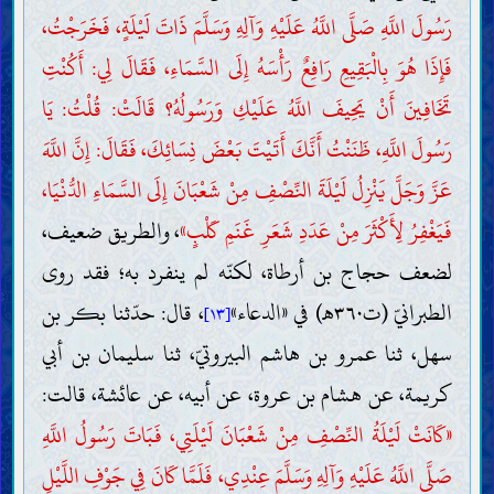
رَسُولَ اللَّهِ صَلَّى اللَّهُ عَلَيْهِ وَآلِهِ وَسَلَّمَ ذَاتَ لَيْلَةٍ، فَخَرَجْتُ،
فَإِذَا هُوَ بِالْبَقِيعِ رَافِعٌ رَأْسَهُ إِلَى السَّمَاءِ، فَقَالَ لِي: أَكُنْتِ
تَخَافِينَ أَنْ يَحِيفَ اللَّهُ عَلَيْكِ وَرَسُولُهُ؟ قَالَتْ: قُلْتُ: يَا
رَسُولَ اللَّهِ، ظَنَنْتُ أَنَّكَ أَتَيْتَ بَعْضَ نِسَائِكَ، فَقَالَ: إِنَّ اللَّهَ
عَزَّ وَجَلَّ يَنْزِلُ لَيْلَةَ النِّصْفِ مِنْ شَعْبَانَ إِلَى السَّمَاءِ الدُّنْيَا،
فَيَغْفِرُ لِأَكْثَرَ مِنْ عَدَدِ شَعَرِ غَنَمِ كَلْبٍ»
، والطريق ضعيف،
لضعف حجاج بن أرطاة، لكنّه لم ينفرد به؛ فقد روى
الطبرانيّ (ت٣٦٠هـ) في «الدعاء»
، قال: حدّثنا بكر بن
[١٣]
سهل، ثنا عمرو بن هاشم البيروتيّ، ثنا سليمان بن أبي
كريمة، عن هشام بن عروة، عن أبيه، عن عائشة، قالت:
«كَانَتْ لَيْلَةُ النِّصْفِ مِنْ شَعْبَانَ لَيْلَتِي، فَبَاتَ رَسُولُ اللَّهِ
صَلَّى اللَّهُ عَلَيْهِ وَآلِهِ وَسَلَّمَ عِنْدِي، فَلَمَّا كَانَ فِي جَوْفِ اللَّيْلِ