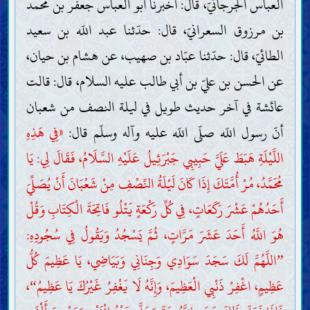
العباس الجرجانيّ، قال: أخبرنا أبو العباس جعفر بن محمد
بن مرزوق السعرانيّ، قال: حدّثنا عبد اللّه بن سعيد
الطائيّ، قال: حدّثنا عبّاد بن صهيب، عن هشام بن حيان،
عن الحسن بن عليّ بن أبي طالب عليه السلام، قال: قالت
عائشة في آخر حديث طويل في ليلة النصف من شعبان
أنّ رسول اللّه صلّى اللّه عليه وآله وسلّم قال:
«فِي هَذِهِ
اللَّيْلَةِ هَبَطَ عَلَيَّ حَبِيبِي جَبْرَئِيلُ عَلَيْهِ السَّلَامُ، فَقَالَ لِي: يَا
مُحَمَّدُ، مُرْ أُمَّتَكَ إِذَا كَانَ لَيْلَةُ النِّصْفِ مِنْ شَعْبَانَ أَنْ يُصَلِّيَ
أَحَدُهُمْ عَشْرَ رَكَعَاتٍ، فِي كُلِّ رَكْعَةٍ يَتْلُو فَاتِحَةَ الْكِتَابِ وَقُلْ
هُوَ اللَّهُ أَحَدَ عَشَرَ مَرَّاتٍ، ثُمَّ يَسْجُدُ وَيَقُولُ فِي سُجُودِهِ:
اللَّهُمَّ لَكَ سَجَدَ سَوَادِي وَجِنَانِي وَبَيَاضِي، يَا عَظِيمَ كُلُّ
”
عَظِيمٍ، اغْفِرْ ذَنْبِي الْعَظِيمَ، وَإِنَّهُ لَا يَغْفِرُ غَيْرُكَ يَا عَظِيمُ
،
“