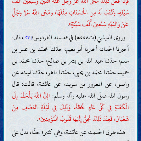
فَإِذَا فَعَلَ ذَلِكَ مَحَى اللَّهُ عَزَّ وَجَلَّ عَنْهُ اثْنَيْنِ وَسَبْعِينَ أَلْفَ
سَيِّئَةٍ، وَكَتَبَ لَهُ مِنَ الْحَسَنَاتِ مِثْلَهَا، وَمَحَى اللَّهُ عَزَّ وَجَلَّ
عَنْ وَالِدَيْهِ سَبْعِينَ أَلْفَ سَيِّئَةٍ»
.
وروى الديلميّ (ت٥٥٨هـ) في «مسند الفردوس»
، قال:
[٢٣]
أخبرنا الحداد، أخبرنا أبو نعيم، حدّثنا محمّد بن عمر بن
سلم، حدّثنا عبد اللّه بن بشر بن صالح، حدّثنا محمّد بن
حميد، حدّثنا محمّد بن يحيى، حدّثنا داهر، حدّثنا ليث، عن
واصل، عن المعرور بن سويد، عن عائشة، قالت: قال
رسول اللّه صلّى اللّه عليه وآله وسلّم:
«إِنَّ اللَّهَ يَلْحَظُ إِلَى
الْكَعْبَةِ فِي كُلِّ عَامٍ لَحْظَةً، وَذَلِكَ فِي لَيْلَةِ النِّصْفِ مِنْ
شَعْبَانَ، فَعِنْدَ ذَلِكَ تَحِنُّ إِلَيْهَا قُلُوبُ الْمُؤْمِنِينَ»
.
هذه طرق الحديث عن عائشة، وهي كثيرة جدًّا، تدلّ على