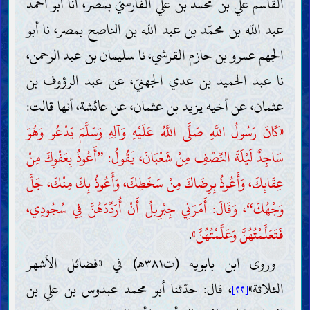
القاسم علي بن محمد بن علي الفارسيّ بمصر، أنا أبو أحمد
عبد اللّه بن محمّد بن عبد اللّه بن الناصح بمصر، نا أبو
الجهم عمرو بن حازم القرشي، نا سليمان بن عبد الرحمن،
نا عبد الحميد بن عدي الجهنيّ، عن عبد الرؤوف بن
عثمان، عن أخيه يزيد بن عثمان، عن عائشة، أنها قالت:
«كَانَ رَسُولُ اللَّهِ صَلَّى اللَّهُ عَلَيْهِ وَآلِهِ وَسَلَّمَ يَدْعُو وَهُوَ
سَاجِدٌ لَيْلَةَ النِّصْفِ مِنْ شَعْبَانَ، يَقُولُ:
أَعُوذُ بِعَفْوِكَ مِنْ
”
عِقَابِكَ، وَأَعُوذُ بِرِضَاكَ مِنْ سَخَطِكَ، وَأَعُوذُ بِكَ مِنْكَ، جَلَّ
وَجْهُكَ
، وَقَالَ: أَمَرَنِي جِبْرِيلُ أَنْ أُرَدِّدَهُنَّ فِي سُجُودِي،
“
فَتَعَلَّمْتُهُنَّ وَعَلَّمْتُهُنَّ»
.
وروى ابن بابويه (ت٣٨١هـ) في «فضائل الأشهر
الثلاثة»
، قال: حدّثنا أبو محمد عبدوس بن علي بن
[٢٢]