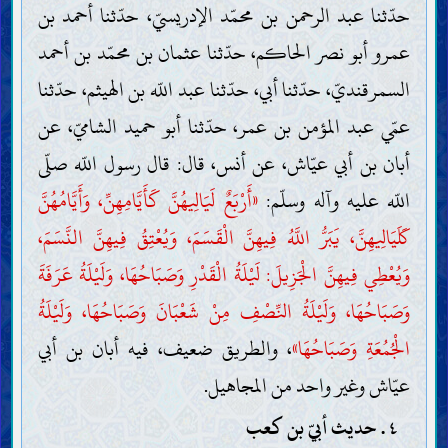
حدّثنا عبد الرحمن بن محمّد الإدريسيّ، حدّثنا أحمد بن
عمرو أبو نصر الحاكم، حدّثنا عثمان بن محمّد بن أحمد
السمرقنديّ، حدّثنا أبي، حدّثنا عبد اللّه بن الهيثم، حدّثنا
عمّي عبد المؤمن بن عمر، حدّثنا أبو حميد الشاميّ، عن
أبان بن أبي عيّاش، عن أنس، قال: قال رسول اللّه صلّى
اللّه عليه وآله وسلّم:
«أَرْبَعٌ لَيَالِيهُنَّ كَأَيَّامِهِنِّ، وَأَيَّامُهُنَّ
كَلَيَالِيهِنَّ، يَبَرُّ اللَّهُ فِيهِنَّ الْقَسَمَ، وَيُعْتِقُ فِيهِنَّ النَّسَمَ،
وَيُعْطِي فِيهِنَّ الْجَزِيلَ: لَيْلَةُ الْقَدْرِ وَصَبَاحُهَا، وَلَيْلَةُ عَرَفَةَ
وَصَبَاحُهَا، وَلَيْلَةُ النِّصْفِ مِنْ شَعْبَانَ وَصَبَاحُهَا، وَلَيْلَةُ
الْجُمُعَةِ وَصَبَاحُهَا»
، والطريق ضعيف، فيه أبان بن أبي
عيّاش وغير واحد من المجاهيل.
٤ . حديث أبيّ بن كعب