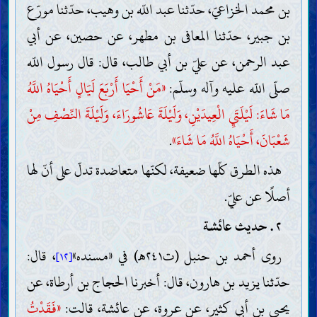
بن محمد الخزاعيّ، حدّثنا عبد اللّه بن وهيب، حدّثنا مورّع
بن جبير، حدّثنا المعافى بن مطهر، عن حصين، عن أبي
عبد الرحمن، عن عليّ بن أبي طالب، قال: قال رسول اللّه
صلّى اللّه عليه وآله وسلّم:
«مَنْ أَحْيَا أَرْبَعَ لَيَالٍ أَحْيَاهُ اللَّهُ
مَا شَاءَ: لَيْلَتَيِ الْعِيدَيْنِ، وَلَيْلَةَ عَاشُورَاءَ، وَلَيْلَةَ النِّصْفِ مِنْ
شَعْبَانَ، أَحْيَاهُ اللَّهُ مَا شَاءَ»
.
هذه الطرق كلّها ضعيفة، لكنّها متعاضدة تدلّ على أنّ لها
أصلًا عن عليّ.
٢ . حديث عائشة
روى أحمد بن حنبل (ت٢٤١هـ) في «مسنده»
، قال:
[١٢]
حدّثنا يزيد بن هارون، قال: أخبرنا الحجاج بن أرطاة، عن
يحيى بن أبي كثير، عن عروة، عن عائشة، قالت:
«فَقَدْتُ