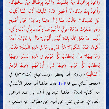
وَأَعُوذُ بِرَحْمَتِكَ مِنْ نِقْمَتِكَ، وَأَعُوذُ بِرِضَاكَ مِنْ سَخَطِكَ،
وَأَعُوذُ بِكَ مِنْكَ، لَا أُحْصِي ثَنَاءً عَلَيْكَ، أَنْتَ كَمَا أَثْنَيْتَ
عَلَى نَفْسِكَ
، قَالَتْ: فَمَا زَالَ قَائِمًا وَقَاعِدًا حَتَّى أَصْبَحَ
“
وَقَدِ اصْفَرَّتْ قَدَمَاهُ، فَإِنِّي لَأَغْمِزُهُمَا وَأَقُولُ: بِأَبِي أَنْتَ وَأُمِّي،
أَلَيْسَ قَدْ فَعَلَ اللَّهُ بِكَ؟ أَلَيْسَ أَلَيْسَ؟ قَالَ: يَا عَائِشَةُ، أَفَلَا
أَكُونُ عَبْدًا شَكُورًا؟ هَلْ تَدْرِينَ مَا فِي هَذِهِ اللَّيْلَةِ؟ قُلْتُ:
وَمَا فِيهَا؟ قَالَ: يُكْتَبُ كُلُّ مَوْلُودٍ فِي هَذِهِ السَّنَةِ، وَفِيهَا
يُكْتَبُ كُلُّ مَيِّتٍ، وَفِيهَا تَنْزِلُ أَرْزَاقُهُمْ، وَفِيهَا تُرْفَعُ
أَعْمَالُهُمْ»
، وروى أبو بكر الإسماعيليّ (ت٣٧١هـ) في
«معجم أسامي شيوخه»
، قال: حدّثنا أبو جعفر الأشناني
[١٥]
من كتابه إملاءً، حدّثنا عبّاد بن أحمد بن عبد الرحمن
العرزميّ، حدثني عمّي، عن أبيه، عن مطرّف، عن الشعبيّ،