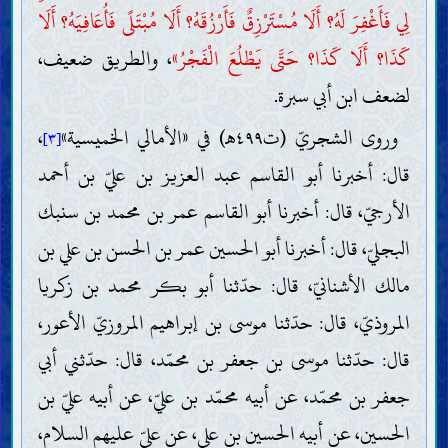
لِي فَأَغْفِرَ لَهُ؟ أَلَا مُسْتَرْزِقٌ فَأَرْزُقَهُ؟ أَلَا مُبْتَلًى فَأُعَافِيَهُ؟ أَلَا
كَذَا؟ أَلَا كَذَا؟ حَتَّى يَطْلُعَ الْفَجْرُ»
، والطريق ضعيف،
لضعف ابن أبي سبرة.
وروى الشجريّ (ت٤٩٩هـ) في «الأمالي الخميسية»
،
[٣]
قال: أخبرنا أبو القاسم عبد العزيز بن عليّ بن أحمد
الأرجيّ، قال: أخبرنا أبو القاسم عمر بن محمد بن سنبك
البجليّ، قال: أخبرنا أبو الحسين عمر بن الحسن بن علي بن
مالك الأشنانيّ، قال: حدّثنا أبو بكر محمد بن زكريا
المروذيّ، قال: حدّثنا موسى بن إبراهيم المروزيّ الأعور،
قال: حدّثنا موسى بن جعفر بن محمّد، قال: حدّثني أبي
جعفر بن محمّد، عن أبيه محمّد بن عليّ، عن أبيه عليّ بن
الحسين، عن أبيه الحسين بن علي، عن عليّ عليهم السلام،