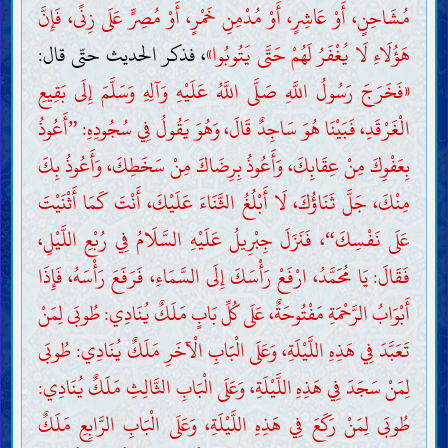
مُشَاحِنٍ، أَوْ عَاشِرٍ، أَوْ مُدْمِنِ خَمْرٍ، أَوْ مُصِرٍّ عَلَى زِنًى، فَإِنَّ
هَؤُلَاءِ لَا يُغْفَرُ لَهُمْ حَتَّى يَتُوبُوا»
، فذكر الحديث حتّى قال:
«فَخَرَجَ رَسُولُ اللَّهِ صَلَّى اللَّهُ عَلَيْهِ وَآلِهِ وَسَلَّمَ إِلَى بَقِيعِ
الْغَرْقَدِ، فَبَيْنَا هُوَ سَاجِدٌ قَالَ، وَهُوَ يَقُولُ فِي سُجُودِهِ:
أَعُوذُ
”
بِعَفْوِكَ مِنْ عِقَابِكَ، وَأَعُوذُ بِرِضَاكَ مِنْ سَخَطِكَ، وَأَعُوذُ بِكَ
مِنْكَ، جَلَّ ثَنَاؤُكَ، لَا أَبْلُغُ الثَّنَاءَ عَلَيْكَ، أَنْتَ كَمَا أَثْنَيْتَ
عَلَى نَفْسِكَ
، فَنَزَلَ جِبْرِيلُ عَلَيْهِ السَّلَامُ فِي رُبْعِ اللَّيْلِ،
“
فَقَالَ: يَا مُحَمَّدُ، ارْفَعْ رَأْسَكَ إِلَى السَّمَاءِ، فَرَفَعَ رَأْسَهُ، فَإِذَا
أَبْوَابُ الرَّحْمَةِ مَفْتُوحَةٌ، عَلَى كُلِّ بَابٍ مَلَكٌ يُنَادِي: طُوبَى لِمَنْ
تَعَبَّدَ فِي هَذِهِ اللَّيْلَةِ، وَعَلَى الْبَابِ الْآخَرِ مَلَكٌ يُنَادِي: طُوبَى
لِمَنْ سَجَدَ فِي هَذِهِ اللَّيْلَةِ، وَعَلَى الْبَابِ الثَّالِثِ مَلَكٌ يُنَادِي:
طُوبَى لِمَنْ رَكَعَ فِي هَذِهِ اللَّيْلَةِ، وَعَلَى الْبَابِ الرَّابِعِ مَلَكٌ