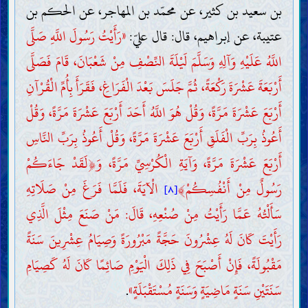
بن سعيد بن كثير، عن محمّد بن المهاجر، عن الحكم بن
عتيبة، عن إبراهيم، قال: قال عليّ:
«رَأَيْتُ رَسُولَ اللَّهِ صَلَّى
اللَّهُ عَلَيْهِ وَآلِهِ وَسَلَّمَ لَيْلَةَ النِّصْفِ مِنْ شَعْبَانَ، قَامَ فَصَلَّى
أَرْبَعَةَ عَشْرَةَ رَكْعَةً، ثُمَّ جَلَسَ بَعْدَ الْفَرَاغِ، فَقَرَأَ بِأُمِّ الْقُرْآنِ
أَرْبَعَ عَشْرَةَ مَرَّةً، وَقُلْ هُوَ اللَّهُ أَحَدَ أَرْبَعَ عَشْرَةَ مَرَّةً، وَقُلْ
أَعُوذُ بِرَبِّ الْفَلَقِ أَرْبَعَ عَشْرَةَ مَرَّةً، وَقُلْ أَعُوذُ بِرَبِّ النَّاسِ
أَرْبَعَ عَشْرَةَ مَرَّةً، وَآيَةِ الْكُرْسِيِّ مَرَّةً، وَ
﴿
لَقَدْ جَاءَكُمْ
رَسُولٌ مِنْ أَنْفُسِكُمْ
﴾
الْآيَةَ، فَلَمَّا فَرَغَ مِنْ صَلَاتِهِ
[٨]
سَأَلْتُهُ عَمَّا رَأَيْتُ مِنْ صُنْعِهِ، قَالَ: مَنْ صَنَعَ مِثْلَ الَّذِي
رَأَيْتَ كَانَ لَهُ عِشْرُونَ حَجَّةً مَبْرُورَةً وَصِيَامُ عِشْرِينَ سَنَةً
مَقْبُولَةً، فَإِنْ أَصْبَحَ فِي ذَلِكَ الْيَوْمِ صَائِمًا كَانَ لَهُ كَصِيَامِ
سَنَتَيْنِ سَنَةٍ مَاضِيَةٍ وَسَنَةٍ مُسْتَقْبَلَةٍ»
.