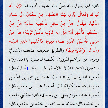
قال: قال رسول اللّه صلّى اللّه عليه وآله وسلّم:
«إِنَّ اللَّهَ
تَبَارَكَ وَتَعَالَى يَنْزِلُ لَيْلَةَ النِّصْفِ مِنْ شَعْبَانَ إِلَى سَمَاءِ
الدُّنْيَا، فَيَقُولُ: هَلْ مِنْ سَائِلٍ فَأُعْطِيَهُ سُؤْلَهُ؟ هَلْ مِنْ
مُسْتَغْفِرٍ فَأَغْفِرَ لَهُ؟ هَلْ مِنْ تَائِبٍ فَأَقْبَلَ تَوْبَتَهُ؟ هَلْ مِنْ
مَدِينٍ فَأُسَهِّلَ عَلَيْهِ قَضَاءَ دَيْنِهِ؟ فَاغْتَنِمُوا هَذِهِ اللَّيْلَةَ
وَسُرْعَةَ الْإِجَابَةِ فِيهَا»
، والطريق ضعيف، لضعف الأشنانيّ
وموسى بن إبراهيم المروزيّ، لكنّهما لم ينفردا به؛ فقد روى
الشجريّ (ت٤٩٩هـ) في «الأمالي الخميسية»
أيضًا، قال:
[٤]
أخبرنا الشريف أبو عبد اللّه محمد بن علي بن الحسن
بقراءتي عليه بالكوفة، قال: أخبرنا محمّد بن جعفر، قال:
أخبرنا عبد العزيز يعني ابن إسحاق، قال: حدّثني المغيرة
بن محمّد، قال: حدّثنا عبيد اللّه بن محمّد بن حفص، قال: