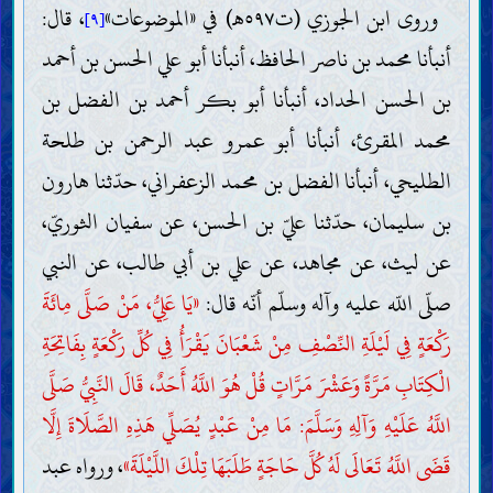
وروى ابن الجوزي (ت٥٩٧هـ) في «الموضوعات»
، قال:
[٩]
أنبأنا محمد بن ناصر الحافظ، أنبأنا أبو علي الحسن بن أحمد
بن الحسن الحداد، أنبأنا أبو بكر أحمد بن الفضل بن
محمد المقرئ، أنبأنا أبو عمرو عبد الرحمن بن طلحة
الطليحي، أنبأنا الفضل بن محمد الزعفراني، حدّثنا هارون
بن سليمان، حدّثنا عليّ بن الحسن، عن سفيان الثوريّ،
عن ليث، عن مجاهد، عن علي بن أبي طالب، عن النبي
صلّى اللّه عليه وآله وسلّم أنّه قال:
«يَا عَلِيُّ، مَنْ صَلَّى مِائَةَ
رَكْعَةٍ فِي لَيْلَةِ النِّصْفِ مِنْ شَعْبَانَ يَقْرَأُ فِي كُلِّ رَكْعَةٍ بِفَاتِحَةِ
الْكِتَابِ مَرَّةً وَعَشْرَ مَرَّاتٍ قُلْ هُوَ اللَّهُ أَحَدٌ، قَالَ النَّبِيُّ صَلَّى
اللَّهُ عَلَيْهِ وَآلِهِ وَسَلَّمَ: مَا مِنْ عَبْدٍ يُصَلِّي هَذِهِ الصَّلَاةَ إِلَّا
قَضَى اللَّهُ تَعَالَى لَهُ كُلَّ حَاجَةٍ طَلَبَهَا تِلْكَ اللَّيْلَةَ»
، ورواه عبد