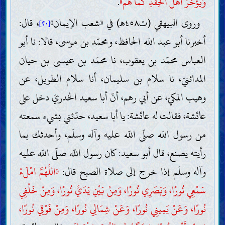
وَيُؤَخِّرُ أَهْلَ الْحِقْدِ كَمَا هُمْ»
.
وروى البيهقي (ت٤٥٨هـ) في «شعب الإيمان»
، قال:
[٢٠]
أخبرنا أبو عبد اللّه الحافظ، ومحمّد بن موسى، قالا: نا أبو
العباس محمّد بن يعقوب، نا محمّد بن عيسى بن حيان
المدائنيّ، نا سلام بن سليمان، أنا سلام الطويل، عن
وهيب المكيّ، عن أبي رهم، أنّ أبا سعيد الخدريّ دخل على
عائشة، فقالت له عائشة: يا أبا سعيد، حدّثني بشيء سمعته
من رسول اللّه صلّى اللّه عليه وآله وسلّم، وأحدثك بما
رأيته يصنع، قال أبو سعيد: كان رسول اللّه صلّى اللّه عليه
وآله وسلّم إذا خرج إلى صلاة الصبح قال:
«اللَّهُمَّ امْلَءْ
سَمْعِي نُورًا، وَبَصَرِي نُورًا، وَمِنْ بَيْنِ يَدَيَّ نُورًا، وَمِنْ خَلْفِي
نُورًا، وَعَنْ يَمِينِي نُورًا، وَعَنْ شِمَالِي نُورًا، وَمِنْ فَوْقِي نُورًا،