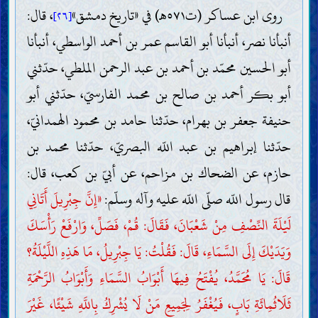
روى ابن عساكر (ت٥٧١هـ) في «تاريخ دمشق»
، قال:
[٢٦]
أنبأنا نصر، أنبأنا أبو القاسم عمر بن أحمد الواسطي، أنبأنا
أبو الحسين محمّد بن أحمد بن عبد الرحمن الملطي، حدّثني
أبو بكر أحمد بن صالح بن محمد الفارسيّ، حدّثني أبو
حنيفة جعفر بن بهرام، حدّثنا حامد بن محمود الهمدانيّ،
حدّثنا إبراهيم بن عبد اللّه البصريّ، حدّثنا محمد بن
حازم، عن الضحاك بن مزاحم، عن أبيّ بن كعب، قال:
قال رسول اللّه صلّى اللّه عليه وآله وسلّم:
«إِنَّ جِبْرِيلَ أَتَانِي
لَيْلَةَ النِّصْفِ مِنْ شَعْبَانَ، فَقَالَ: قُمْ، فَصَلِّ، وَارْفَعْ رَأْسَكَ
وَيَدَيْكَ إِلَى السَّمَاءِ، قَالَ: فَقُلْتُ: يَا جِبْرِيلُ، مَا هَذِهِ اللَّيْلَةُ؟
قَالَ: يَا مُحَمَّدُ، يُفْتَحُ فِيهَا أَبْوَابُ السَّمَاءِ وَأَبْوَابُ الرَّحْمَةِ
ثَلَاثُمِائَةِ بَابٍ، فَيُغْفَرُ لِجَمِيعِ مَنْ لَا يُشْرِكُ بِاللَّهِ شَيْئًا، غَيْرَ