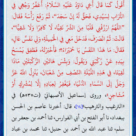
أَقُولُ كَمَا قَالَ أَخِي دَاوُدُ عَلَيْهِ السَّلَامُ: أُعَفِّرُ وَجْهِي فِي
التُّرَابِ لِسَيِّدِي، فَحَقٌّ لَهُ إِنْ سَجَدَ
، ثُمَّ رَفَعَ رَأْسَهُ فَقَالَ:
“
اللَّهُمَّ ارْزُقْنِي قَلْبًا مِنَ الشَّرِّ نَقِيًّا، لَا كَافِرًا وَلَا شَقِيًّا
،
“
”
قَالَتْ: ثُمَّ انْصَرَفَ، فَدَخَلَ مَعِي فِي الْخَمِيلَةِ، وَلِي نَفَسٌ عَالٍ،
فَقَالَ: مَا هَذَا النَّفَسُ يَا حُمَيْرَاءُ؟! فَأَخْبَرْتُهُ، فَطَفِقَ يَمْسَحُ
بِيَدِهِ عَنْ رُكْبَتِي وَيَقُولُ: وَبِئْسَ هَاتَيْنِ الرُّكْبَتَيْنِ مَاذَا
لَقِيَتَا، فِي هَذِهِ اللَّيْلَةِ النِّصْفِ مِنْ شَعْبَانَ، يَنْزِلُ اللَّهُ عَزَّ
وَجَلَّ إِلَى السَّمَاءِ الدُّنْيَا، فَيَغْفِرُ لِعِبَادِهِ إِلَّا لِمُشْرِكٍ أَوْ
مُشَاحِنٍ»
، وروى إسماعيل الأصبهانيّ (ت٥٣٥هـ) في
«الترغيب والترهيب»
، قال: أخبرنا عاصم بن الحسن
[١٤]
ببغداد، نا أبو الفتح بن أبي الفوارس، ثنا أحمد بن جعفر بن
سلم، ثنا عبد اللّه بن أحمد بن حنبل، ثنا محمد بن عباد