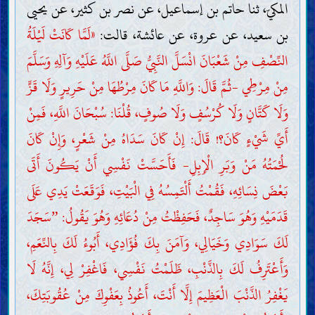
المكيّ، ثنا حاتم بن إسماعيل، عن نصر بن كثير، عن يحيى
بن سعيد، عن عروة، عن عائشة، قالت:
«لَمَّا كَانَتْ لَيْلَةُ
النِّصْفِ مِنْ شَعْبَانَ انْسَلَّ النَّبِيُّ صَلَّى اللَّهُ عَلَيْهِ وَآلِهِ وَسَلَّمَ
مِنْ مِرْطِي -ثُمَّ قَالَ: وَاللَّهِ مَا كَانَ مِرْطُهَا مِنْ حَرِيرٍ وَلَا قَزٍّ
وَلَا كَتَّانٍ وَلَا كُرْسُفٍ وَلَا صُوفٍ، قُلْنَا: سُبْحَانَ اللَّهِ، فَمِنْ
أَيِّ شَيْءٍ كَانَ؟! قَالَ: إِنْ كَانَ سَدَاهُ مِنْ شَعْرٍ، وَإِنْ كَانَ
لُحْمَتُهُ مَنْ وَبَرِ الْإِبِلِ- فَأَحَسَّتْ نَفْسِي أَنْ يَكُونَ أَتَى
بَعْضَ نِسَائِهِ، فَقُمْتُ أَلْتَمِسُهُ فِي الْبَيْتِ، فَوَقَعَتْ يَدِي عَلَى
قَدَمَيْهِ وَهُوَ سَاجِدٌ، فَحَفِظْتُ مِنْ دُعَائِهِ وَهُوَ يَقُولُ:
سَجَدَ
”
لَكَ سَوَادِي وَخَيَالِي، وَآمَنَ بِكَ فُؤَادِي، أَبُوءُ لَكَ بِالنِّعَمِ،
وَأَعْتَرِفُ لَكَ بِالذَّنْبِ، ظَلَمْتُ نَفْسِي، فَاغْفِرْ لِي، إِنَّهُ لَا
يَغْفِرُ الذَّنْبَ الْعَظِيمَ إِلَّا أَنْتَ، أَعُوذُ بِعَفْوِكَ مِنْ عُقُوبَتِكَ،