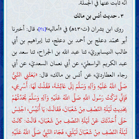
أنّه ثابت عنها في الجملة.
٣ . حديث أنس بن مالك
روى ابن بشران (ت٤٣٠هـ) في «أماليه»
، قال: أخبرنا
[٢٤]
أبو محمّد دعلج بن أحمد بن دعلج، ثنا إبراهيم بن أبي
طالب النيسابوريّ، ثنا عبد اللّه بن الجراح، ثنا سعد بن
عبد الكريم الواسطيّ، عن أبي نعمان السعديّ، عن أبي
رجاء العطارديّ، عن أنس بن مالك، قال:
«بَعَثَنِي النَّبِيُّ
صَلَّى اللَّهُ عَلَيْهِ وَآلِهِ وَسَلَّمَ إِلَى عَائِشَةَ، فَقُلْتُ لَهَا: أَسْرِعِي،
فَإِنِّي تَرَكْتُ رَسُولَ اللَّهِ صَلَّى اللَّهُ عَلَيْهِ وَآلِهِ وَسَلَّمَ يُحَدِّثُهُمْ
بِحَدِيثِ لَيْلَةِ النِّصْفِ مِنْ شَعْبَانَ، فَقَالَتْ: يَا أُنَيْسُ، اجْلِسْ
حَتَّى أُحَدِّثَكَ عَنْ لَيْلَةِ النِّصْفِ مِنْ شَعْبَانَ، قَالَتْ: كَانَتْ
لَيْلَةُ النِّصْفِ مِنْ شَعْبَانَ لَيْلَتِي، فَجَاءَ النَّبِيُّ صَلَّى اللَّهُ عَلَيْهِ