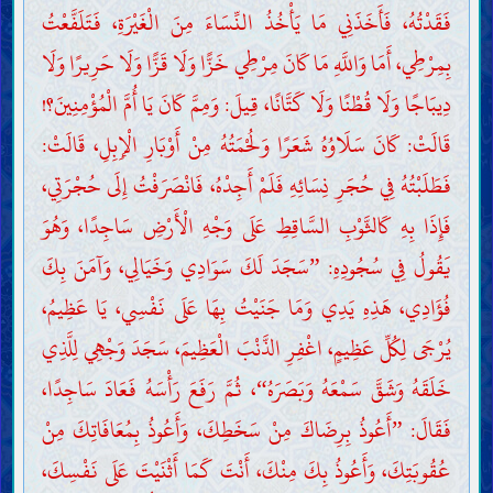
فَقَدْتُهُ، فَأَخَذَنِي مَا يَأْخُذُ النِّسَاءَ مِنَ الْغَيْرَةِ، فَتَلَفَّعْتُ
بِمِرْطِي، أَمَا وَاللَّهِ مَا كَانَ مِرْطِي خَزًّا وَلَا قَزًّا وَلَا حَرِيرًا وَلَا
دِيبَاجًا وَلَا قُطْنًا وَلَا كَتَّانًا، قِيلَ: وَمِمَّ كَانَ يَا أُمَّ الْمُؤْمِنِينَ؟!
قَالَتْ: كَانَ سَلَاوُهُ شَعَرًا وَلُحْمَتُهُ مِنْ أَوْبَارِ الْإِبِلِ، قَالَتْ:
فَطَلَبْتُهُ فِي حُجَرِ نِسَائِهِ فَلَمْ أَجِدْهُ، فَانْصَرَفْتُ إِلَى حُجْرَتِي،
فَإِذَا بِهِ كَالثَّوْبِ السَّاقِطِ عَلَى وَجْهِ الْأَرْضِ سَاجِدًا، وَهُوَ
يَقُولُ فِي سُجُودِهِ:
سَجَدَ لَكَ سَوَادِي وَخَيَالِي، وَآمَنَ بِكَ
”
فُؤَادِي، هَذِهِ يَدِي وَمَا جَنَيْتُ بِهَا عَلَى نَفْسِي، يَا عَظِيمُ،
يُرْجَى لِكُلِّ عَظِيمٍ، اغْفِرِ الذَّنْبَ الْعَظِيمَ، سَجَدَ وَجْهِي لِلَّذِي
خَلَقَهُ وَشَقَّ سَمْعَهُ وَبَصَرَهُ
، ثُمَّ رَفَعَ رَأْسَهُ فَعَادَ سَاجِدًا،
“
فَقَالَ:
أَعُوذُ بِرِضَاكَ مِنْ سَخَطِكَ، وَأَعُوذُ بِمُعَافَاتِكَ مِنْ
”
عُقُوبَتِكَ، وَأَعُوذُ بِكَ مِنْكَ، أَنْتَ كَمَا أَثْنَيْتَ عَلَى نَفْسِكَ،