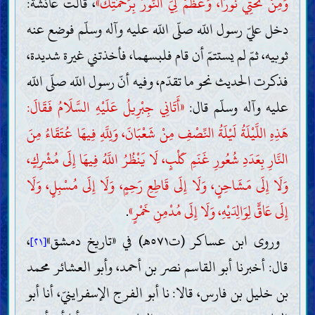
وَمِنْ تَحْتِي نُورًا، وَعَظِّمْ لِيَ النُّورَ بِرَحْمَتِكَ»
، قالت عائشة:
دخل عليّ رسول اللّه صلّى اللّه عليه وآله وسلّم فوضع عنه
ثوبيه، ثمّ لم يستتمّ أن قام فلبسهما، فأخذتني غيرة شديدة،
فذكرت الحديث نحو ما تقدّم، وفيه أنّ رسول اللّه صلّى اللّه
عليه وآله وسلّم قال:
«أَتَانِي جِبْرِيلُ عَلَيْهِ السَّلَامُ فَقَالَ:
هَذِهِ اللَّيْلَةُ لَيْلَةُ النِّصْفِ مِنْ شَعْبَانَ، وَلِلَّهِ فِيهَا عُتَقَاءُ مِنَ
النَّارِ بِعَدَدِ شُعُورِ غَنَمِ كَلْبٍ، لَا يَنْظُرُ اللَّهُ فِيهَا إِلَى مُشْرِكٍ،
وَلَا إِلَى مَشَاحِنٍ، وَلَا إِلَى قَاطِعِ رَحِمٍ، وَلَا إِلَى مُسْبِلٍ، وَلَا
إِلَى عَاقٍّ لِوَالِدَيْهِ، وَلَا إِلَى مُدْمِنِ خَمْرٍ»
.
وروى ابن عساكر (ت٥٧١هـ) في «تاريخ دمشق»
،
[٢١]
قال: أخبرنا أبو القاسم نصر بن أحمد، وأبو العشائر محمد
بن خليل بن فارس، قالا: نا أبو الفرج الإسفراينيّ، أنا أبو