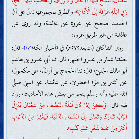
شَعْبَانَ، تُنْسَخُ فِيهَا الْآجَالُ وَالْأَرْزَاقُ، وَيُكْتَبُ فِيهَا الْحَجُّ،
وَفِي لَيْلَةِ عَرَفَةَ إِلَى الْأَذَانِ»
، والطرق بمجموعها تدلّ على أنّ
الحديث صحيح عن عروة عن عائشة، وقد روي عن
عائشة من غير طريق عروة:
روى الفاكهيّ (ت‌بعد٢٧٢هـ) في «أخبار مكة»
، قال:
[١٧]
حدّثنا عمار بن عمرو الجنبي، قال: ثنا أبي عمرو بن هاشم
أبو مالك الجنبيّ، قال: ثنا الحجاج بن أرطأة، عن مكحول،
عن كثير بن مرّة الحضرميّ، عن عائشة، عن النبيّ صلّى
اللّه عليه وآله وسلّم بنحو من بعض هذه الأحاديث، وزاد
فيه قال:
«وَلَكِنْ إِذَا كَانَ لَيْلَةُ النِّصْفِ مِنْ شَعْبَانَ يَنْزِلُ
الرَّبُّ تَبَارَكَ وَتَعَالَى إِلَى السَّمَاءِ الدُّنْيَا، فَيَغْفِرُ مِنَ الذُّنُوبِ
أَكْثَرَ مِنْ عَدَدِ شَعْرِ غَنَمِ كَلْبٍ»
.