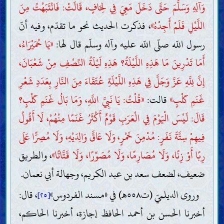
وَآلِهِ وَسَلَّمَ حَتَّى دَخَلَ مَعِيَ فِي لِحَافٍ، قَالَتْ: فَانْتَبَهْتُ مِنَ
اللَّيْلِ فَلَمْ أَجِدْهُ»
، فذكرت الحديث نحو ما تقدّم، وفيه أنّ
رسول اللّه صلّى اللّه عليه وآله وسلّم قال لها:
«يَا حُمَيْرَاءُ،
أَمَا تَدْرِينَ مَا هَذِهِ اللَّيْلَةُ؟ هَذِهِ لَيْلَةُ النِّصْفِ مِنْ شَعْبَانَ،
إِنَّ لِلَّهِ عَزَّ وَجَلَّ فِي هَذِهِ اللَّيْلَةِ عُتَقَاءَ مِنَ النَّارِ بِعَدَدِ شَعْرِ
غَنَمِ كَلْبٍ»
قالت:
«قُلْتُ: يَا نَبِيَّ اللَّهِ، وَمَا بَالُ غَنَمِ كَلْبٍ؟
قَالَ: لَيْسَ الْيَوْمَ فِي الْعَرَبِ قَوْمٌ أَكْثَرُ غَنَمًا مِنْهُمْ، لَا أَقُولُ
فِيهِمْ سِتَّةَ نَفَرٍ: مُدْمِنَ خَمْرٍ، وَلَا عَاقَّ وَالِدَيْهِ، وَلَا مُصِرًّا عَلَى
رِبًا أَوْ زِنًا، وَلَا مُصَارِمًا، وَلَا مُصَوِّرًا، وَلَا قَتَّاتًا»
، والطريق
ضعيف، لضعف سعد بن عبد الكريم، وجهالة أبي نعمان.
وروى الديلميّ (ت٥٥٨هـ) في «مسند الفردوس»
، قال:
[٢٥]
أخبرنا الحسن بن أحمد الحافظ إجازة، أخبرنا الحاكم،