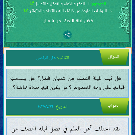
الموضوع:
١ . الذكر والدّعاء والتوكّل والتوسّل
٢ . الروايات الواردة عن خلفاء اللّه (الآحاد والمتواتر)
فضل ليلة النصف من شعبان
السؤال
الكاتب:
علي الراضي
هل ثبت لليلة النصف من شعبان فضل؟ هل يستحبّ
قيامها على وجه الخصوص؟ هل يكون فيها صلاة خاصّة؟
الجواب
التاريخ:
١٤٣٧/٧/١٦
لقد اختلف أهل العلم في فضل ليلة النصف من