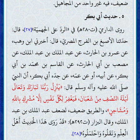
ضعيف، فيه غير واحد من المجاهيل.
٥ . حديث أبي بكر
روى الدارميّ (ت٢٨٠هـ) في «الردّ على الجهميّة»
، قال:
[٢٧]
حدّثنا الأصبغ بن الفرج المصريّ، قال: أخبرني ابن وهب،
عن عمرو بن الحارث، عن عبد الملك بن عبد الملك، عن
مصعب بن أبي الحارث، عن القاسم بن محمّد بن أبي
بكر، عن أبيه، أو عن عمّه، عن جدّه أبي بكر، أنّ النبيّ
صلّى اللّه عليه وآله وسلّم قال:
«يَنْزِلُ رَبُّنَا تَبَارَكَ وَتَعَالَى
لَيْلَةَ النِّصْفِ مِنْ شَعْبَانَ، فَيَغْفِرُ لِكُلِّ نَفْسٍ إِلَّا مُشْرِكٍ بِاللَّهِ
وَمُشَاحِنٍ»
، والطريق ضعيف، لضعف عبد الملك بن عبد
الملك، وقال البزار (ت٢٩٢هـ): «قَدْ رَوَى هَذَا الْحَدِيثَ أَهْلُ
الْعِلْمِ وَنَقَلُوهُ وَاحْتَمَلُوهُ»
.
[٢٨]