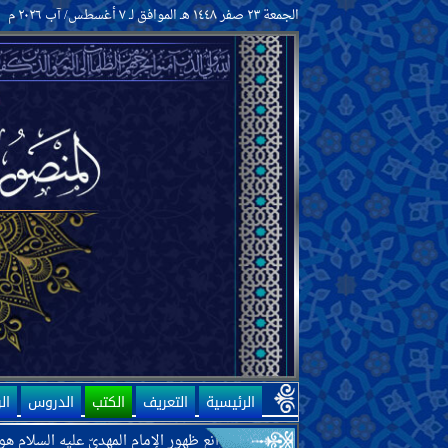
الجمعة ٢٣ صفر ١٤٤٨ هـ الموافق لـ ٧ أغسطس/ آب ٢٠٢٦ م
الرئيسية
التعريف
الكتب
الدروس
ال
 حفظه اللّه تعالى أنّ أحد موانع ظهور الإمام المهديّ عليه السلام هو الحكومات