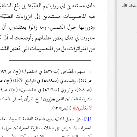
ذلك مستندين إلى رواياتهم الظنّيّة! بل بلغ السّلف
ظه اللّه
فيه المحسوسات مستندين إلى الرّوايات الظنّيّة
ودورانها حول الشمس، وما زالوا يعتقدون أن
حاورت في ذلك بعض علمائهم وأوضحت له أنّ كر
من المتواترات، بل من المحسوسات التي يُعتبر الت
الشرذمة القليلين الذين يجوّزون نسخ القرآن بأخبار الآحاد 
﴾
لَا يَعْلَمُونَ
(البقرة/ ١٣).
↑[١]
.
على سبيل المثال، يقول اللجنة الدائمة للبحوث العلمي
الجغرافيا إذا عرض على الطلاب نظريّة الجغرافيّين حول ث