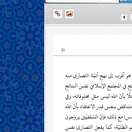
:
٤١
هو أقرب إلى نهج أئمّة النّصارى منه
نتج في المجتمع الإسلاميّ نفس النتائج
لًا بأنّ اللّه ليس مثل مخلوقاته، وفي
اقض بنفس قدر الاعتقاد بأنّ اللّه
س! مع ذلك، فإنّ السّلفيّين يروّجون
م الظنّيّة، كما يفعل النّصارى نفس