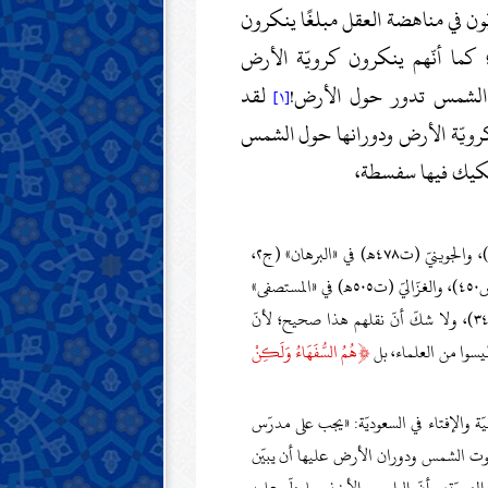
يّون في مناهضة العقل مبلغًا ينكرون
؛ كما أنّهم ينكرون كرويّة الأرض
ّ الشمس تدور حول الأرض!
لقد
[١]
ويّة الأرض ودورانها حول الشمس
ّشكيك فيها سفسطة،
→ منهم الجصّاص (ت٣٧٠هـ) في «الفصول» (ج١، ص١٩٦)، والجوينيّ (ت٤٧٨هـ) في «البرهان» (ج٢،
ص٢٥٥)، والسّمعانيّ (ت٤٨٩هـ) في «قواطع الأدلّة» (ج١، ص٤٥٠)، والغزّاليّ (ت٥٠٥هـ) في «المستصفى»
(ص٢٤٨)، والرازيّ (ت٦٠٦هـ) في «المحصول» (ج٣، ص٣٤٩)، ولا شكّ أنّ نقلهم هذا صحيح؛ لأنّ
﴿
ليسوا من العلماء، بل
هُمُ السُّفَهَاءُ وَلَكِنْ
ّة والإفتاء في السعوديّة: «يجب على مدرّس
بوت الشمس ودوران الأرض عليها أن يبيّن