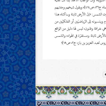
لنبويّة، وأنّ الواجب الأخذ بما دلّ عليه
القرآن والسّنّة، ورفض ما خالف ذلك» (فتاوى اللجنة الدائمة، ج٢٦، ص٤١٤)، ويقول شيخهم ومفتيهم
لأرض وثبوت الشمس: «إنّ الأرض ثابتة وساكنة، هذا
م وينسبونه إلى الرّياضيّين أو الفلكيّين من
 هي خرافة وظنون، ليس لها دليل من الواقع
لأرض ثابتة ومستقرّة في الهواء، والشمس
بد العزيز بن باز، ج٢، ص١٨)!