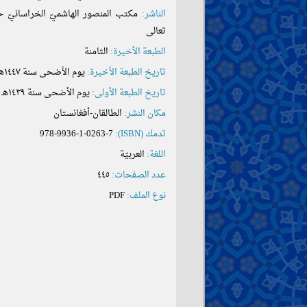
الناشر:
مكتب المنصور الهاشميّ الخراسانيّ حف
تعالى
الطبعة الأخيرة:
الثامنة
تاريخ الطبعة الأخيرة:
يوم الأضحى سنة ١٤٤٧هـ
تاريخ الطبعة الأولى:
يوم الأضحى سنة ١٤٣٩هـ
مكان النشر:
الطالقان-أفغانستان
تدمك (ISBN):
978-9936-1-0263-7
اللغة:
العربيّة
عدد الصفحات:
٤٤٥
نوع الملف:
PDF