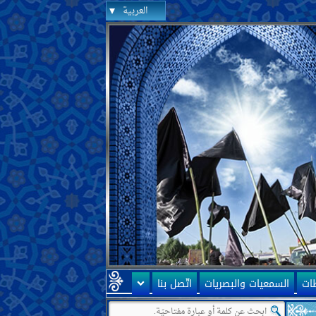
العربية
ظات
السمعيات والبصريات
اتّصل بنا
ها كحكومة إيران أنّها ممهّدة لظهور الإمام المهديّ عليه السلام! سؤالي أنّه 