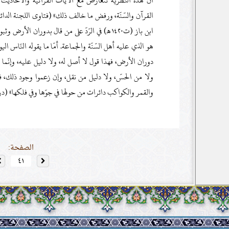
أنّ هذه النّظريّة تتعارض مع الآيات القرآنيّة والأحاديث ا
ابن باز (ت١٤٢٠هـ) في الرّدّ على من قال بدوران ا
هو الذي عليه أهل السّنّة والجماعة. أمّا ما يقوله النّاس اليو
دوران الأرض، فهذا قول لا أصل له، ولا دليل عليه، وإنّما
ولا من الحسّ، ولا دليل من نقل، وإن زعموا وجود ذلك، فا
والقمر والكواكب دائرات من حولها في جوّها وفي فلكها» (دروس لع
الصفحة: