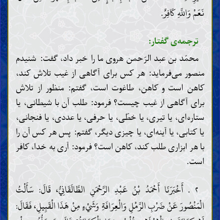
نَعَمْ وَاللَّهِ كَافِرٌ.
ترجمه‌ی گفتار:
محمّد بن عبد الرّحمن هروی ما را خبر داد، گفت: شنیدم
منصور می‌فرماید: هر کس برای آگاهی از غیب تلاش کند،
کاهن است و کاهن، طاغوت است، گفتم: منظور از تلاش
برای آگاهی از غیب چیست؟ فرمود: طلب آن با شیطانی، یا
ستاره‌ای، یا تیری، یا خطّی، یا حرفی، یا عددی، یا فنجانی،
یا کتابی، یا آینه‌ای، یا چیزی دیگر، گفتم: پس هر کس آن را
با هر ابزاری طلب کند، کاهن است؟ فرمود: آری به خدا، کافر
است.
۲ . أَخْبَرَنَا أَحْمَدُ بْنُ عَبْدِ الرَّحْمَنِ الطَّالَقَانِيُّ، قَالَ: سَأَلْتُ
الْمَنْصُورَ عَنْ ضَرْبِ الرَّمْلِ وَالْعِرَافَةِ وَشَيْءٍ مِنْ هَذَا الْقَبِيلِ، فَقَالَ: