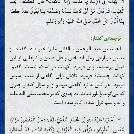
لَا كِهَانَةَ فِي الْإِسْلَامِ، قُلْتُ: وَمَا الْكِهَانَةُ؟ قَالَ: تَكَلُّفُ عِلْمِ
الْغَيْبِ، ثُمَّ قَالَ: مَنْ أَتَى كَاهِنًا فَسَأَلَهُ وَصَدَّقَهُ بِمَا يَقُولُ فَقَدْ كَفَرَ
بِمَا أُنْزِلَ عَلَى مُحَمَّدٍ صَلَّى اللَّهُ عَلَيْهِ وَآلِهِ وَسَلَّمَ.
ترجمه‌ی گفتار:
احمد بن عبد الرّحمن طالقانی ما را خبر داد، گفت: از
منصور درباره‌ی رمل انداختن و فال دیدن و کارهایی از این
قبیل پرسیدم، پس فرمود: کهانت در اسلام نیست. گفتم:
کهانت چیست؟ فرمود: تلاش برای آگاهی از غیب. سپس
فرمود: هر کس به نزد کاهنی برود و از او سؤال کند و چیزی
که می‌گوید را باور نماید، به چیزی که بر محمّد صلّی الله علیه
و آله و سلّم نازل شده، کافر شده است.
۳ . أَخْبَرَنَا عَبْدُ اللَّهِ بْنُ مُحَمَّدٍ الْبَلْخِيُّ، قَالَ: دَخَلَ الْمَنْصُورُ مَزَارًا
لِبَعْضِ الْعَلَوِيِّينَ، فَرَأَى فِيهِ الْعَرَّافِينَ وَكَتَبَةَ الدُّعَاءِ قَدْ أَحَاطُوا