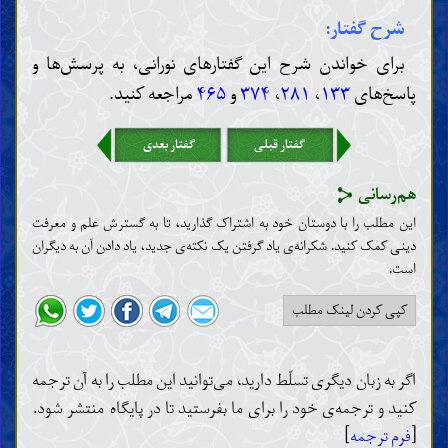
شرح گفتار:
شناخت ایمان و کفر
معنا، مراتب و آثار ایمان و کفر
برای خواندن شرح این گفتارهای نورانی، به پرسش‌ها و
ادیان، مذاهب و فرقه‌ها
پاسخ‌های
۱۳۳
،
۲۸۱
،
۳۷۴
و
۴۶۵
مراجعه کنید.
اخلاق
ادعیه و زیارات
گفتار قبلی
گفتار بعدی
نصایح و مواعظ
مکارم و رذائل اخلاق
هم‌رسانی
احکام
این مطلب را با دوستان خود به اشتراک گذارید، تا به گسترش علم و معرفت
اصول و قواعد فقه
دینی کمک کنید. شکرانه‌ی یاد گرفتن یک نکته‌ی جدید، یاد دادن آن به دیگران
طهارات و نجاسات
است‌.
جنابت، حیض، نفاس، استحاضه و یائسگی
طب و تداوی
کپی کردن لینک مطلب
پوشش و آرایش
وضو، غسل و تیمّم
اگر به زبان دیگری تسلّط دارید، می‌توانید این مطلب را به آن ترجمه
نماز
زکات، خمس، صدقه و وقف
کنید و ترجمه‌ی خود را برای ما بفرستید تا در پایگاه منتشر شود.
روزه و اعتکاف
[
فرم ترجمه
]