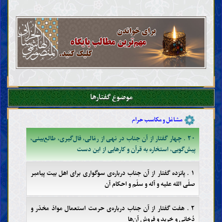
خوردنی‌ها و آشامیدنی‌ها
شکار و ذبح حیوانات
نذر، عهد و سوگند
حج، عمره و زیارت
جهاد، دفاع و هجرت
دعوت، امر به معروف و نهی از منکر
حدود و تعزیرات
قصاص و دیات
ولایت، قضاوت و شهادت
موضوع گفتارها
حَجْر (ممنوعیّت از تصرّفات مالی)
مشاغل و مکاسب حرام
۲۰ . چهار گفتار از آن جناب در نهی از رمّالی، فال‌گیری، طالع‌بینی،
پیش‌گویی، استخاره به قرآن و کارهایی از این دست
۱ . پانزده گفتار از آن جناب درباره‌ی سوگواری برای اهل بیت پیامبر
صلّی الله علیه و آله و سلّم و احکام آن
۲ . هفت گفتار از آن جناب درباره‌ی حرمت استعمال موادّ مخدّر و
دُخانی و خرید و فروش آن‌ها