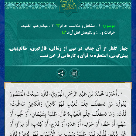
موضوع:
۱ . مشاغل و مکاسب حرام
۲ . موانع علم (تقلید،
خرافات و ...) و نکوهش اهل آن‌ها
چهار گفتار از آن جناب در نهی از رمّالی، فال‌گیری، طالع‌بینی،
پیش‌گویی، استخاره به قرآن و کارهایی از این دست
۱ . أَخْبَرَنَا مُحَمَّدُ بْنُ عَبْدِ الرَّحْمَنِ الْهَرَوِيُّ، قَالَ: سَمِعْتُ الْمَنْصُورَ
يَقُولُ: مَنْ تَكَلَّفَ عِلْمَ الْغَيْبِ فَهُوَ كَاهِنٌ، وَالْكَاهِنُ طَاغُوتٌ،
قُلْتُ: وَمَا تَكَلُّفُ عِلْمِ الْغَيْبِ؟ قَالَ: طَلَبُهُ بِشَيْطَانٍ، أَوْ نَجْمٍ، أَوْ
سَهْمٍ، أَوْ خَطٍّ، أَوْ حَرْفٍ، أَوْ عَدَدٍ، أَوْ قَدَحٍ، أَوْ كِتَابٍ، أَوْ مِرْآةٍ، أَوْ
غَيْرِ ذَلِكَ، قُلْتُ: فَمَنْ طَلَبَهُ بِسَبَبٍ مِنَ الْأَسْبَابِ فَهُوَ كَاهِنٌ؟ قَالَ: