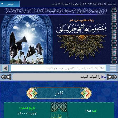
فارسی
پنج شنبه ۱۵ مرداد (اسد) ۱۴۰۵ ه‍
.ش برابر با ۲۲ صفر ۱۴۴۸ ه‍
.ق
را کلیک کنید.
●
گفتار
تاریخ انتشار:
کد:
۱۹۵
۱۴۰۰/۱۱/۲۲