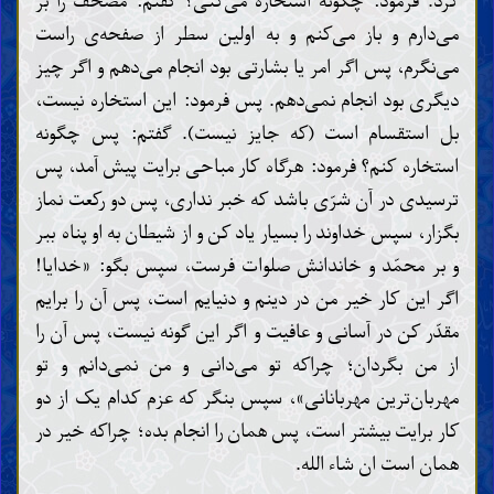
کرد. فرمود: چگونه استخاره می‌کنی؟ گفتم: مصحف را بر
وظایف و اعمال عالمان
می‌دارم و باز می‌کنم و به اولین سطر از صفحه‌ی راست
حجّت
می‌نگرم، پس اگر امر یا بشارتی بود انجام می‌دهم و اگر چیز
کتاب خداوند
دیگری بود انجام نمی‌دهم. پس فرمود: این استخاره نیست،
فضائل قرآن
تفسیر برخی آیات قرآن
بل استقسام است (که جایز نیست). گفتم: پس چگونه
خلیفه‌ی خداوند
ضرورت و صفات خلیفه‌ی خداوند
استخاره کنم؟ فرمود: هرگاه کار مباحی برایت پیش آمد، پس
روایات رسیده از خلفاء خداوند
ترسیدی در آن شرّی باشد که خبر نداری، پس دو رکعت نماز
عقاید
بگزار، سپس خداوند را بسیار یاد کن و از شیطان به او پناه ببر
شناخت خداوند (وجود، صفات و افعال)
و بر محمّد و خاندانش صلوات فرست، سپس بگو: «خدایا!
شناخت خلفاء خداوند
اگر این کار خیر من در دینم و دنیایم است، پس آن را برایم
پیامبران
پیامبر خاتم
مقدّر کن در آسانی و عافیت و اگر این گونه نیست، پس آن را
ویژگی‌های پیامبر خاتم
از من بگردان؛ چراکه تو می‌دانی و من نمی‌دانم و تو
یاران و همسران پیامبر خاتم
عترت و اهل بیت پیامبر خاتم
مهربان‌ترین مهربانانی»، سپس بنگر که عزم کدام یک از دو
مهدی
کار برایت بیشتر است، پس همان را انجام بده؛ چراکه خیر در
وجود مهدی و ویژگی‌های او
منصور و نهضت زمینه‌سازی برای ظهور مهدی
همان است ان شاء الله.
نشانه‌های ظهور مهدی و فتنه‌های آخر الزّمان
شناخت آخرت