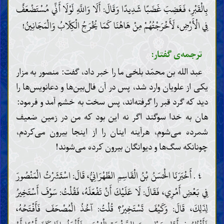
بِالْقَبْرِ، فَغَضِبَ غَضَبًا شَدِيدًا وَقَالَ: أَلَا وَاللَّهِ لَوْلَا أَنِّي مُسْتَضْعَفٌ
فِي الْأَرْضِ، لَأَخْرَجْتُهُمْ مِنْ هَاهُنَا كَمَا يُخْرَجُ الْكِلَابُ وَالْمَجَانِينُ!
ترجمه‌ی گفتار:
عبد الله بن محمّد بلخی ما را خبر داد، گفت: منصور به مزار
یکی از علویان وارد شد، پس در آن فال‌بین‌ها و دعانویس‌ها را
دید که گرد قبر را گرفته‌اند، پس سخت به خشم آمد و فرمود:
هان به خدا سوگند اگر نه این بود که من در زمین ضعیف
شمرده می‌شوم، هرآینه اینان را از اینجا بیرون می‌کردم،
چونانکه سگ‌ها و دیوانگان بیرون کرده می‌شوند!
۴ . أَخْبَرَنَا الْحَسَنُ بْنُ الْقَاسِمِ الطِّهْرَانِيُّ، قَالَ: اسْتَشَرْتُ الْمَنْصُورَ
فِي بَعْضِ أَمْرِي، فَقَالَ: لَا عَلَيْكَ أَنْ تَفْعَلَهُ، فَقُلْتُ: سَوْفَ أَسْتَخِيرُ
لِذَلِكَ، قَالَ: وَكَيْفَ تَسْتَخِيرُ؟ قُلْتُ: آخُذُ الْمُصْحَفَ فَأَفْتَحُهُ،