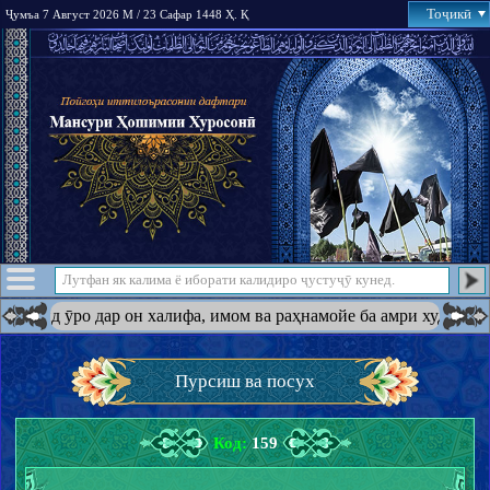
Тоҷикӣ
Ҷумъа 7 Август 2026 М / 23 Сафар 1448 Ҳ. Қ
, имом ва раҳнамойе ба амри худ қарор дода бошад, холи намемон
Пурсиш ва посух
Код:
159