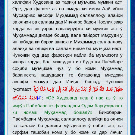
халифаи Худованд аз тариқи мӯъҷиза мумкин аст.
Оре, дар фарозе аз он омада ки имом Алӣ ибни
Мӯсарризо авсофи Муҳаммад саллаллоҳу алайҳи
ва олиҳи ва саллам дар Инҷилро барои Ҷослиқ зикр
карда ва ин узрро напазируфта ки мумкин аст ӯ
Муҳаммади дигаре бошад, вале пайдост мақсуди ӯ
ин набуда ки барои шинохти Муҳаммад саллаллоҳу
алайҳи ва олиҳи ва саллам ниёзе ба мӯъҷиза нест;
Чунонки худ дар фарозҳои қаблӣ ба мӯъҷизоти ӯ
ишора карда, бал мақсудаш ин буда ки Паёмбаре
соҳиби мӯъҷизае ҷуз ӯ бо номи Муҳаммад
барангехта нашудааст то битавонад мисдоқи
авсофи мазкур дар Инҷил бошад; Чунонки
«فَهَلْ بَعَثَ اللّهُ قَبْلُ أَوْ بَعْدُ مِنْ وُلْدِ آدَمَ إِلَى يَوْمِنا هَذَا نَبِيّاً
гуфтааст:
اسْمُهُ مُحَمَّدٌ؟»
;
«Оё Худованд пеш ё пас аз ӯ то
[4]
имрӯз Паёмбаре аз фарзандони Одам баргузидааст
ки номаш Муҳаммад бошад?»
Бинобарин,
Паёмбарии Муҳаммад саллаллоҳу алайҳи ва олиҳи
ва саллам ба далили мӯъҷизоти ӯ собит аст, на
сирфан ташобаи номи ӯ бо номе ки дар Инҷил