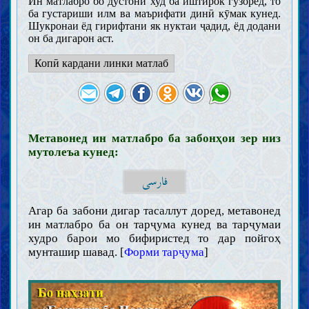
Ин матлабро бо дӯстони худ ба иштирок гузоред, то
ба густариши илм ва маърифати динӣ кӯмак кунед.
Шукронаи ёд гирифтани як нуктаи ҷадид, ёд додани
он ба дигарон аст.
Копӣ кардани линки матлаб
Метавонед ин матлабро ба забонҳои зер низ
мутолеъа кунед:
فارسی
Муқаддамот
Агар ба забони дигар тасаллут доред, метавонед
Ақл
ин матлабро ба он тарҷума кунед ва тарҷумаи
Илм
худро барои мо бифиристед то дар пойгоҳ
мунташир шавад. [
Форми тарҷума
]
Зарурат ва чигунагии касби илм (иҷтиҳод)
Мавонеъи касби илм
Тақлид
Хурофот
Вазойиф ва аъмоли олимон