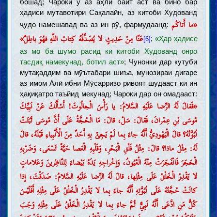
бошад; Чароки ӯ аз аҳли байт аст ва бино бар
ҳадиси мутавотири Сақалайн, аз китоби Худованд
«ما أَتاكُم
ҷудо намешавад ва аз ин рӯ, фармудаанд:
عَنّا مِنْ حَدِيثٍ لا يُصَدِّقُهُ كِتابُ اللّهِ فهُوَ باطِلٌ»
;
«Ҳар ҳадисе
[6]
аз мо ба шумо расид ки китоби Худованд онро
тасдиқ намекунад, ботил аст»
; Чунонки дар кутуби
мутақаддим ва мӯътабари шиъа, мунозираи дигаре
аз имом Алӣ ибни Мӯсарризо ривоят шудааст ки ин
ҳақиқатро таъйид мекунад; Чароки дар он омадааст:
«فَقالَ لَهُ الرِّضا عَلَيْهِ السَّلامُ: يا رَأْسَ الْجالُوتَ! أَسْأَلُكَ عَنْ نَبِيِّكَ
مُوسَى بْنِ عِمْرانَ، فَقالَ: سَلْ، قالَ: مَا الْحُجَّةُ عَلَى أَنَّ مُوسَى ثَبَتَتْ
نُبُوَّتُهُ؟ قالَ الْيَهُودِيُّ أَنَّهُ جاءَ بِما لَمْ يَجِئْ بِهِ أَحَدٌ مِنَ الْأَنْبِياءِ قَبْلَهُ، قالَ
لَهُ: مِثْلُ ماذا؟ قالَ: مِثْلُ فَلْقِ الْبَحْرِ، وَقَلْبِهِ الْعَصا حَيَّةً تَسْعَى، وَضَرْبِهِ
الْحَجَرَ فَانْفَجَرَتْ مِنْهُ الْعُيُونُ، وَإخْراجِهِ يَدَهُ بَيْضاءَ لِلنّاظِرينَ وَعَلاماتٍ
لا يَقْدِرُ الْخَلْقُ عَلَى مِثْلِها، قالَ لَهُ الرِّضا عَلَيْهِ السَّلامُ: صَدَقْتَ، إِذا
كانَتْ حُجَّتُهُ عَلَى نُبُوَّتِهِ أَنَّهُ جاءَ بِما لا يَقْدِرُ الْخَلْقُ عَلَى مِثْلِهِ أَفَلَيْسَ
كُلُّ مَنِ ادَّعَى أَنَّهُ نَبِيٌّ ثُمَّ جاءَ بِما لا يَقْدِرُ الْخَلْقُ عَلَى مِثْلِهِ وَجَبَ