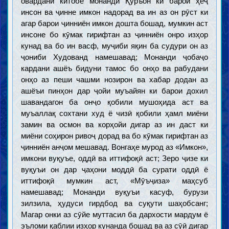
овардани китобе монанди Қуръон ки барои ҳеҷ
инсон ва ҷинне имкон надорад ва ин аз он рӯст ки
агар барои ҷинниён имкон дошта бошад, мумкин аст
инсоне бо кӯмак гирифтан аз ҷинниён онро изҳор
кунад ва бо ин васф, муҷиби яқин ба судури он аз
ҷониби Худованд намешавад; Монанди ҷобаҷо
кардани ашёъ бидуни тамос бо онҳо ва рабудани
онҳо аз пеши чашми нозирон ва хабар додан аз
ашёъи пинҳон дар ҷойи муъайян ки барои дохил
шавандагон ба онҷо қобили мушоҳида аст ва
муъаллақ сохтани худ ё чизӣ қобили ҳамл миёни
замин ва осмон ва корҳойи дигар аз ин даст ки
миёни соҳирон ривоҷ дорад ва бо кӯмак гирифтан аз
ҷинниён анҷом мешавад. Вонгаҳе мурод аз «Имкон»,
имкони вуқуъе, оддӣ ва иттифоқӣ аст; Зеро ҷизе ки
вуқуъи он дар ҷаҳони моддӣ ба сурати оддӣ ё
иттифоқӣ мумкин аст, «Мӯъҷиза» маҳсуб
намешавад; Монанди вуқуъи касуф, бурузи
зилзила, ҳудуси гирдбод ва суқути шаҳобсанг;
Магар онки аз сӯйе муттасил ба дархости мардум ё
эъломи қаблии изҳор кунанда бошад ва аз сӯӣ дигар