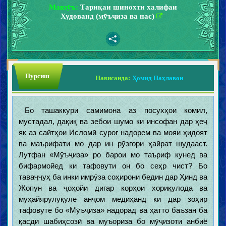
Мавзӯъ:
Тариқаи шинохти халифаи
Худованд (мӯъҷиза ва нас)
Пурсиш
Нависанда:
Ҳомид Паҳлавон
Бо ташаккури самимона аз посухҳои комил,
мустадал, дақиқ ва зебои шумо ки инсофан дар ҳеҷ
як аз сайтҳои Исломӣ суроғ надорем ва мояи ҳидоят
ва маърифати мо дар ин рӯзгори ҳайрат шудааст.
Лутфан «Мӯъҷиза» ро барои мо таъриф кунед ва
бифармойед ки тафовути он бо сеҳр чист? Бо
таваҷҷуҳ ба инки имрӯза соҳирони бедин дар Ҳинд ва
Жопун ва ҷоҳойи дигар корҳои хориқулода ва
муҳайярулуқуле анҷом медиҳанд ки дар зоҳир
тафовуте бо «Мӯъҷиза» надорад ва ҳатто баъзан ба
қасди шабиҳсозӣ ва муъориза бо мӯҷизоти анбиё