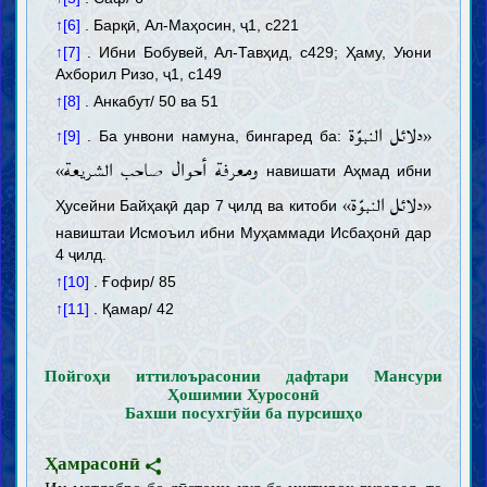
↑[6]
. Барқӣ, Ал-Маҳосин, ҷ1, с221
↑[7]
. Ибни Бобувей, Ал-Тавҳид, с429; Ҳаму, Уюни
Ахборил Ризо, ҷ1, с149
↑[8]
. Анкабут/ 50 ва 51
«دلائل النبوّة
↑[9]
. Ба унвони намуна, бингаред ба:
ومعرفة أحوال صاحب الشریعة»
навишати Аҳмад ибни
«دلائل النبوّة»
Ҳусейни Байҳақӣ дар 7 ҷилд ва китоби
навиштаи Исмоъил ибни Муҳаммади Исбаҳонӣ дар
4 ҷилд.
↑[10]
. Ғофир/ 85
↑[11]
. Қамар/ 42
Пойгоҳи иттилоърасонии дафтари Мансури
Ҳошимии Хуросонӣ
Бахши посухгӯйи ба пурсишҳо
Ҳамрасонӣ