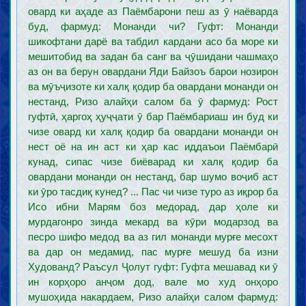
овард ки аҳаде аз Паёмбарони пеш аз ӯ наёварда
буд, фармуд: Монанди чи? Гуфт: Монанди
шикофтани дарё ва табдил кардани асо ба море ки
мешитобид ва задан ба санг ва ҷӯшидани чашмаҳо
аз он ва берун овардани Яди Байзоъ барои нозирон
ва мӯъҷизоте ки халқ қодир ба овардани монанди он
нестанд, Ризо алайҳи салом ба ӯ фармуд: Рост
гуфтӣ, ҳаргоҳ ҳуҷҷати ӯ бар Паёмбариаш ин буд ки
чизе овард ки халқ қодир ба овардани монанди он
нест оё на ин аст ки ҳар кас иддаъои Паёмбарӣ
кунад, сипас чизе биёварад ки халқ қодир ба
овардани монанди он нестанд, бар шумо воҷиб аст
ки ӯро тасдиқ кунед? ... Пас чи чизе туро аз иқрор ба
Исо ибни Марям боз медорад, дар ҳоле ки
мурдагонро зинда мекард ва кӯри модарзод ва
песро шифо медод ва аз гил монанди мурғе месохт
ва дар он медамид, пас мурғе мешуд ба изни
Худованд? Раъсул Ҷолут гуфт: Гуфта мешавад ки ӯ
ин корҳоро анҷом дод, вале мо худ онҳоро
мушоҳида накардаем, Ризо алайҳи салом фармуд: