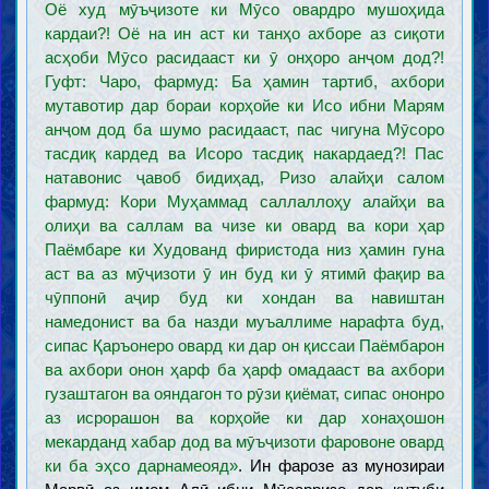
Оё худ мӯъҷизоте ки Мӯсо овардро мушоҳида
кардаи?! Оё на ин аст ки танҳо ахборе аз сиқоти
асҳоби Мӯсо расидааст ки ӯ онҳоро анҷом дод?!
Гуфт: Чаро, фармуд: Ба ҳамин тартиб, ахбори
мутавотир дар бораи корҳойе ки Исо ибни Марям
анҷом дод ба шумо расидааст, пас чигуна Мӯсоро
тасдиқ кардед ва Исоро тасдиқ накардаед?! Пас
натавонис ҷавоб бидиҳад, Ризо алайҳи салом
фармуд: Кори Муҳаммад саллаллоҳу алайҳи ва
олиҳи ва саллам ва чизе ки овард ва кори ҳар
Паёмбаре ки Худованд фиристода низ ҳамин гуна
аст ва аз мӯҷизоти ӯ ин буд ки ӯ ятимӣ фақир ва
чӯппонӣ аҷир буд ки хондан ва навиштан
намедонист ва ба назди муъаллиме нарафта буд,
сипас Қаръонеро овард ки дар он қиссаи Паёмбарон
ва ахбори онон ҳарф ба ҳарф омадааст ва ахбори
гузаштагон ва ояндагон то рӯзи қиёмат, сипас ононро
аз исрорашон ва корҳойе ки дар хонаҳошон
мекарданд хабар дод ва мӯъҷизоти фаровоне овард
ки ба эҳсо дарнамеояд»
. Ин фарозе аз мунозираи