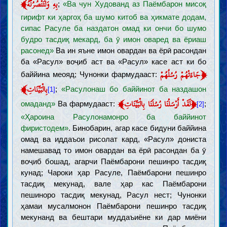
﴾
بِهِ وَلَتَنْصُرُنَّهُ
;
«Ва чун Худованд аз Паёмбарон мисоқ
гирифт ки ҳаргоҳ ба шумо китоб ва ҳикмате додам,
сипас Расуле ба наздатон омад ки ончи бо шумо
будро тасдиқ мекард, ба ӯ имон оваред ва ёриаш
расонед»
Ва ин яъне имон овардан ва ёрӣ расондан
ба «Расул» воҷиб аст ва «Расул» касе аст ки бо
﴿
جَاءَتْهُمْ رُسُلُهُمْ
баййина меояд; Чунонки фармудааст:
﴾
بِالْبَيِّنَاتِ
;
«Расулонаш бо баййинот ба наздашон
[1]
﴾
﴿
لَقَدْ أَرْسَلْنَا رُسُلَنَا بِالْبَيِّنَاتِ
омаданд»
Ва фармудааст:
;
[2]
«Ҳароина Расулонамонро ба баййинот
фиристодем»
. Бинобарин, агар касе бидуни баййина
омад ва иддаъои рисолат кард, «Расул» дониста
намешавад то имон овардан ва ёрӣ расондан ба ӯ
воҷиб бошад, агарчи Паёмбарони пешинро тасдиқ
кунад; Чароки ҳар Расуле, Паёмбарони пешинро
тасдиқ мекунад, вале ҳар кас Паёмбарони
пешиноро тасдиқ мекунад, Расул нест; Чунонки
ҳамаи мусалмонон Паёмбарони пешинро тасдиқ
мекунанд ва бештари муддаъиёне ки дар миёни