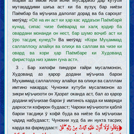
Марвӣ аз имом Алӣ ибни Мӯсарризо дар кутуби
мутақаддими шиъа аст ки ба вузуҳ бар ниёзи
Паёмбар ба мӯъҷиза далолат дорад ва ба сароҳат
мегӯяд:
«Оё на ин аст ки ҳар кас иддаъои Паёмбарӣ
кунад, сипас чизе биёварад ки халқ қодир ба
овардани монанди он нест, бар шумо воҷиб аст ки
ӯро тасдиқ кунед?»
Ва мегӯяд:
«Кори Муҳаммад
саллаллоҳу алайҳи ва олиҳи ва саллам ва чизе ки
овард ва кори ҳар Паёмбаре ки Худованд
фиристода низ ҳамин гуна аст»
.
3 . Бар хилофи пиндори ғайри мусалмонон,
Худованд аз қарор додани мӯъҷиза барои
Муҳаммад саллаллоҳу алайҳи ва олиҳи ва салллам
имтино накарда; Чунонки кутуби мусалмонон аз
зикри мӯъҷизоти он Ҳазрат оканда аст, бал аз қарор
додани мӯъҷизае барои ӯ имтиноъ карда ки мавриди
дархости кофирон будааст; Чароки мӯъҷизоти қаблӣ
барои тасдиқи ӯ кофӣ буда ва ниёзе ба мӯъҷизаи
ҷадид набудааст; Чунокни худ ба ин нукта тасриҳ
﴿
وَقَالُوا لَوْلَا أُنْزِلَ عَلَيْهِ آيَاتٌ مِنْ رَبِّهِ ۖ قُلْ
карда ва фармудааст: