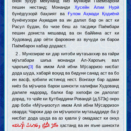
онон зуҳур мекунанд низ мункири Паёмбарони
пешин нестанд; Монанди
Ҳусейн Алии Нурӣ
бунёдгузорӣ баҳоият ва
Ғулом Аҳмади Қодиёнӣ
бунёнгузори Аҳмадия ва ин далил бар он аст ки
Расул будан, бо чизе беш аз тасдиқи Паёмбари
пешин дониста мешавад ва он баййина аст ки
Худованд дар оёти фаровоне аз вуҷуди он барои
Паёмбарон хабар додааст.
2 . Мунозирае ки дар китоби мутаъаххир ва ғайри
мӯътабари шиъа монанди Ал-Хароъиҷ вал
ҷароъиҳ
ба имом Алӣ ибни Мӯсарризо нисбат
[3]
дода шуда, хабарӣ воҳид ва бидуни санад аст ва бо
ин васф, қобили истинод нест. Вонгаҳе бар адами
ниёз ба мӯъҷиза барои шинохти халифаи Худованд
далиле надорад, балки бар хилофи он далолат
дорад, то ҷойе ки Қутбиддини Ровандӣ (д.573қ) онро
дар боби «Мӯъҷизотул имом Алӣ ибни Мӯсарризо»
оварда; Чароки дар он мӯъҷизоти мутаъаддиде ба ӯ
нисбат дода шуда ва аз қавли ӯ омадааст ки онҳо
«آثارُ النُّبُوَّةِ وعَلاماتُ الْإِمامَة»
ҳастанд ва ин яъне шинохти