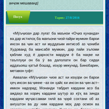
анҷом мешаванд!
Посух
Тарих:
27/8/2016
«Мӯъҷиза» дар луғат ба маънои «Оҷиз кунанда»
ва дар истилоҳ ба манъони чизӣ ғайри мумкин барои
инсон ва ҷин аст ки муддаъии интисоб аз ҷониби
Худованд ба мансабӣ мумкин, дар пайи эъломи
қаблии худ ё дархости мардум ё ба наҳве ки
таъллуқи он ба ӯ ва далолати он бар сидқи
иддаъояш қатъӣ бошад, изҳор мекунад. Бинобарин,
метавон гуфт:
Аввалан «Мӯъҷиза» чизе аст ки изҳори он барои
ҳеҷ инсон ва ҷинне –аз он ҳайс ки инсон ва ҷин аст–
имкон надорад; Монанди табдил кардани асо ба
аждаҳо ва хориҷ кардани шутур аз кӯҳ ва зинда
кардани муҷассамаи гилӣ ва ҷорӣ сохтани об аз
ангуштон ва ду ним кардани моҳ дар осмон ва