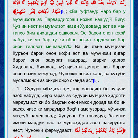
إِنَّمَا الْآيَاتُ عِنْدَ اللَّهِ وَإِنَّمَا أَنَا نَذِيرٌ مُبِينٌ ۝ أَوَلَمْ يَكْفِهِمْ أَنَّا أَنْزَلْنَا
﴾
عَلَيْكَ الْكِتَابَ يُتْلَى عَلَيْهِمْ
;
«Ва гуфтанд: Чаро бар ӯ
[8]
мӯъҷизоте аз Парвардигораш нозил нашуд?! Бигӯ:
Ҷуз ин нест ки мӯъҷизот назди Худованд аст ва ман
танҳо бим диҳандаи ошкорам. Оё барои онон кофӣ
набуд ки мо бар ту китобро нозил кардем ки бар
онон тиловат мешавад?!»
Ва ин яъне мӯъҷизаи
Қуръон барои онон кофӣ аст ва мӯъҷизаи дигар
барои онон зарурат надорад, агарчи ҳаргоҳ
Худованд бихоҳад, мӯъҷизоти дигаре низ барои
онон нозил мекунад; Чунонки нозил кард ва кутуби
мусалмонон аз зикри онҳо оканда аст
.
[9]
4 . Судури мӯъҷиза ҳеҷ гоҳ масодиф бо нузули
азоб набуда; Зеро ғараз аз судури мӯъҷиза ҳидояти
мардум аст ки бо бақоъи онон имкон дорад ва бо ин
васф, чизе ки мардумро боқӣ намегузорад, мӯъҷиза
маҳсуб намешавад; Хусусан бо таваҷҷуҳ ба инки
имони мардум пас аз мушоҳидаи азоб пазируфта
﴿
فَلَمْ يَكُ يَنْفَعُهُمْ إِيمَانُهُمْ لَمَّا
нест; Чунонки фармудааст: