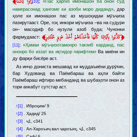
﴾
رَأَوْا بَأْسَنَا
;
«Пас ҳаргиз имонашон ба онон суд
[10]
намерасонад ҳангоме ки азоби моро диданд»
, дар
ҳоле ки имонашон пас аз мушоҳидаи мӯъҷиза
пазирутааст. Оре, гоҳ инкори мӯъҷиза –ва на судури
он– масодиф бо нузули азоб буда; Чунонки
﴾
﴿
كَذَّبُوا بِآيَاتِنَا كُلِّهَا فَأَخَذْنَاهُمْ أَخْذَ عَزِيزٍ مُقْتَدِرٍ
фармудааст:
;
«Ҳамаи мӯъҷизотамонро такзиб карданд, пас
[11]
ононро бо иззат ва иқтидор гирифтем»
Ва миёни ин
ду фарқи бисёре аст.
Аз инҷо дониста мешавад ки муддаъиёни дурӯғин,
бар Худованд ва Паёмбараш ва аҳли байти
Паёмбараш ифтиро мебанданд ва шубаҳоти онон аз
тори анкабут сутстар аст.
↑[1]
. Иброҳим/ 9
↑[2]
. Ҳадид/ 25
↑[3]
. ҷ1, с341
↑[4]
. Ал-Хароъиҷ вал ҷароъиҳ, ҷ1, с345
↑[5]
. Саф/ 6