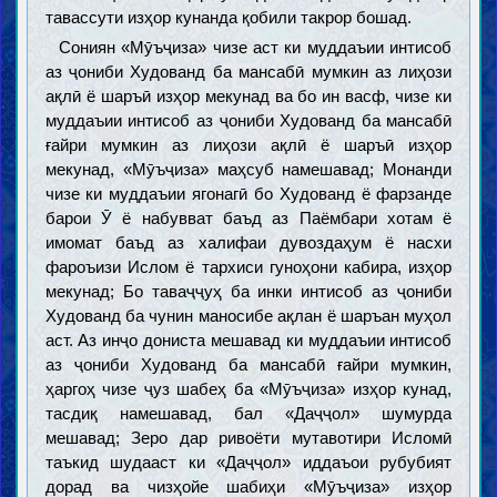
тавассути изҳор кунанда қобили такрор бошад.
Сониян «Мӯъҷиза» чизе аст ки муддаъии интисоб
аз ҷониби Худованд ба мансабӣ мумкин аз лиҳози
ақлӣ ё шаръӣ изҳор мекунад ва бо ин васф, чизе ки
муддаъии интисоб аз ҷониби Худованд ба мансабӣ
ғайри мумкин аз лиҳози ақлӣ ё шаръӣ изҳор
мекунад, «Мӯъҷиза» маҳсуб намешавад; Монанди
чизе ки муддаъии ягонагӣ бо Худованд ё фарзанде
барои Ӯ ё набувват баъд аз Паёмбари хотам ё
имомат баъд аз халифаи дувоздаҳум ё насхи
фароъизи Ислом ё тархиси гуноҳони кабира, изҳор
мекунад; Бо таваҷҷуҳ ба инки интисоб аз ҷониби
Худованд ба чунин маносибе ақлан ё шаръан муҳол
аст. Аз инҷо дониста мешавад ки муддаъии интисоб
аз ҷониби Худованд ба мансабӣ ғайри мумкин,
ҳаргоҳ чизе ҷуз шабеҳ ба «Мӯъҷиза» изҳор кунад,
тасдиқ намешавад, бал «Даҷҷол» шумурда
мешавад; Зеро дар ривоёти мутавотири Исломӣ
таъкид шудааст ки «Даҷҷол» иддаъои рубубият
дорад ва чизҳойе шабиҳи «Мӯъҷиза» изҳор