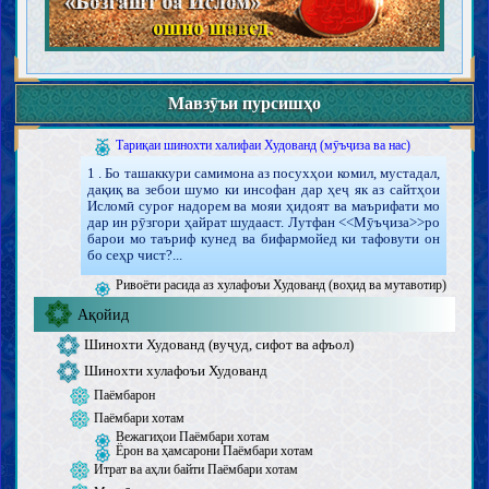
Ҳуҷҷат
Китоби Худованд
Ҳуҷҷият, эъҷоз ва ҷойгоҳи Қуръон
Тафсири Қуръон
Равиш ва қавоъиди тафсири Қуръон
Тафсири бархи оёти Қуръон
Мавзӯъи пурсишҳо
Халифаи Худованд
Зарурати ва сифоти халифаи Худованд
Тариқаи шинохти халифаи Худованд (мӯъҷиза ва нас)
1 . Бо ташаккури самимона аз посухҳои комил, мустадал,
дақиқ ва зебои шумо ки инсофан дар ҳеҷ як аз сайтҳои
Исломӣ суроғ надорем ва мояи ҳидоят ва маърифати мо
дар ин рӯзгори ҳайрат шудааст. Лутфан <<Мӯъҷиза>>ро
барои мо таъриф кунед ва бифармойед ки тафовути он
бо сеҳр чист?...
Ривоёти расида аз хулафоъи Худованд (воҳид ва мутавотир)
Ақойид
Шинохти Худованд (вуҷуд, сифот ва афъол)
Шинохти хулафоъи Худованд
Паёмбарон
Паёмбари хотам
Вежагиҳои Паёмбари хотам
Ёрон ва ҳамсарони Паёмбари хотам
Итрат ва аҳли байти Паёмбари хотам