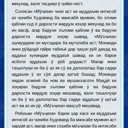
мекунад, вале тасдиқи ӯ ҷойиз нест.
Солисан «Мӯҷиза» чизе аст ки муддаъии интисоб
аз ҷониби Худованд ба мансабӣ мумкин, бо эломи
қаблии худ ё дархости мардум изҳор мекунад ва бо
ин васф, агар бидуни эъломи қаблии ӯ ва бидуни
дархости мардум зоҳир шавад, «Мӯъҷиза»
шумурдани он мусодира ба мутолиба аст; Монанди
инки рӯйдодӣ ғайри табиъӣ дар ҷаҳон рӯй диҳад ва
иддаъо кунандае муддаъӣ шавад ки он барои
исботи иддаъои ӯ рӯй додааст! Магар инки
таъаллуқи он ба ӯ аз як сӯ ва далолаташ бар сидқи
иддаъои ӯ аз сӯӣ дигар қатъӣ бошад; Монанди
нидои осмонӣ ба ном ва мушаххасоти Маҳдӣ ки
зоҳиран бидуни эъломи қаблии ӯ ва бидуни
дархости мардум зоҳир мешавад, вале таъаллуқи
он ба ӯ ва далолаташ бар сидқи иддаъои ӯ қатъӣ
аст ва аз ин рӯ, «Мӯъҷиза» маҳсуб мешавад.
Робиъан «Мӯъҷиза» барои ҳар касе ки муддаъии
интисоб аз ҷониби Худованд ба мансабе мумкин аст
зарурӣ аст, магар инки соҳиби мӯъҷизае ба интисоби