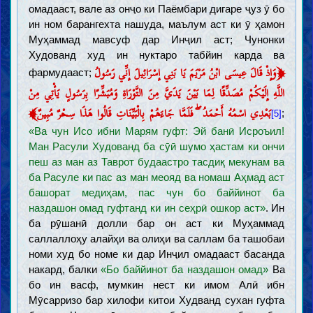
омадааст, вале аз онҷо ки Паёмбари дигаре ҷуз ӯ бо
ин ном барангехта нашуда, маълум аст ки ӯ ҳамон
Муҳаммад мавсуф дар Инҷил аст; Чунонки
Худованд худ ин нуктаро табйин карда ва
﴿
وَإِذْ قَالَ عِيسَى ابْنُ مَرْيَمَ يَا بَنِي إِسْرَائِيلَ إِنِّي رَسُولُ
фармудааст;
اللَّهِ إِلَيْكُمْ مُصَدِّقًا لِمَا بَيْنَ يَدَيَّ مِنَ التَّوْرَاةِ وَمُبَشِّرًا بِرَسُولٍ يَأْتِي مِنْ
﴾
بَعْدِي اسْمُهُ أَحْمَدُ ۖ فَلَمَّا جَاءَهُمْ بِالْبَيِّنَاتِ قَالُوا هَذَا سِحْرٌ مُبِينٌ
;
[5]
«Ва чун Исо ибни Марям гуфт: Эй банӣ Исроъил!
Ман Расули Худованд ба сӯӣ шумо ҳастам ки ончи
пеш аз ман аз Таврот будаастро тасдиқ мекунам ва
ба Расуле ки пас аз ман меояд ва номаш Аҳмад аст
башорат медиҳам, пас чун бо баййинот ба
наздашон омад гуфтанд ки ин сеҳрӣ ошкор аст»
. Ин
ба рӯшанӣ долли бар он аст ки Муҳаммад
саллаллоҳу алайҳи ва олиҳи ва саллам ба ташобаи
номи худ бо номе ки дар Инҷил омадааст басанда
накард, балки
«Бо баййинот ба наздашон омад»
Ва
бо ин васф, мумкин нест ки имом Алӣ ибн
Мӯсарризо бар хилофи китои Худванд сухан гуфта