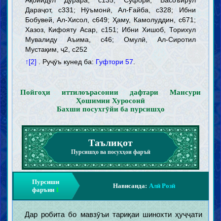
Ақойидул Дурара, с135; Суфори, Басоъирул
Дараҷот, с331; Нӯъмонӣ, Ал-Ғайба, с328; Ибни
Бобувей, Ал-Хисол, с649; Ҳаму, Камолуддин, с671;
Хазоз, Кифояту Асар, с151; Ибни Хишоб, Торихул
Мувалиду Аъима, с46; Омулӣ, Ал-Сиротил
Мустақим, ҷ2, с252
↑[2]
. Руҷӯъ кунед ба:
Гуфтори 57
.
Пойгоҳи иттилоърасонии дафтари Мансури
Ҳошимии Хуросонӣ
Бахши посухгӯйи ба пурсишҳо
Таълиқот
Пурсишҳо ва посухҳои фаръӣ
Пурсиши
Нависанда:
Алӣ Розӣ
фаръии
1
Дар робита бо мавзӯъи тариқаи шинохти ҳуҷҷати