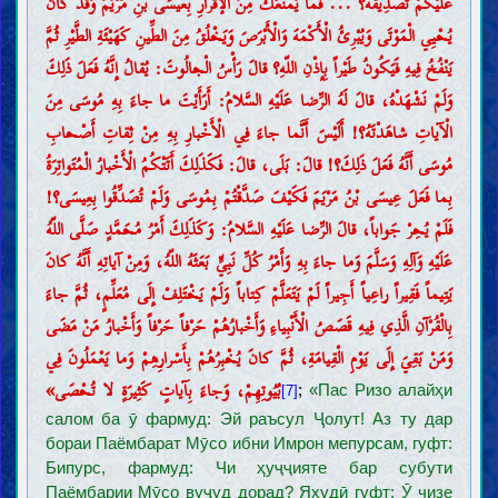
عَلَيْكُمْ تَصْدِيقُهُ؟ ... فَما يَمْنَعُكَ مِنَ الْإقْرارِ بِعيسَى بْنِ مَرْيَمَ وَقَدْ كانَ
يُحْيِي الْمَوْتَى وَيُبْرِئُ الْأَكْمَهَ وَالْأَبْرَصَ وَيَخْلُقُ مِنَ الطِّينِ كَهَيْئَةِ الطَّيْرِ ثُمَّ
يَنْفُخُ فِيهِ فَيَكُونُ طَيْراً بِإِذْنِ اللّهِ؟ قالَ رَأْسُ الْجالُوتَ: يُقالُ إِنَّهُ فَعَلَ ذَلِكَ
وَلَمْ نَشْهَدْهُ، قالَ لَهُ الرِّضا عَلَيْهِ السَّلامُ: أَرَأَيْتَ ما جاءَ بِهِ مُوسَى مِنَ
الْآياتِ شاهَدْتَهُ؟! أَلَيْسَ أَنَّما جاءَ فِي الْأَخْبارِ بِهِ مِنْ ثِقاتِ أَصْحابِ
مُوسَى أَنَّهُ فَعَلَ ذَلِكَ؟! قالَ: بَلَى، قالَ: فَكَذَلِكَ أَتَتْكُمُ الْأَخْبارُ الْمُتَواتِرَةُ
بِما فَعَلَ عِيسَى بْنُ مَرْيَمَ فَكَيْفَ صَدَّقْتُمْ بِمُوسَى وَلَمْ تُصَدِّقُوا بِعِيسَى؟!
فَلَمْ يُحِرْ جَواباً، قالَ الرِّضا عَلَيْهِ السَّلامُ: وَكَذَلِكَ أَمْرُ مُحَمَّدٍ صَلَّى اللّهُ
عَلَيْهِ وَآلِهِ وَسَلَّمَ وَما جاءَ بِهِ وَأَمْرُ كُلِّ نَبِيٍّ بَعَثَهُ اللّهُ، وَمِنْ آياتِهِ أَنَّهُ كانَ
يَتِيماً فَقِيراً راعِياً أَجِيراً لَمْ يَتَعَلَّمْ كِتاباً وَلَمْ يَخْتَلِفْ إِلَى مُعَلِّمٍ، ثُمَّ جاءَ
بِالْقُرْآنِ الَّذِي فِيهِ قَصَصُ الْأَنْبِياءِ وَأَخْبارُهُمْ حَرْفاً حَرْفاً وَأَخْبارُ مَنْ مَضَى
وَمَنْ بَقِيَ إِلَى يَوْمِ الْقِيامَةِ، ثُمَّ كانَ يُخْبِرُهُمْ بِأَسْرارِهِمْ وَما يَعْمَلُونَ فِي
بُيُوتِهِمْ، وَجاءَ بِآياتٍ كَثِيرَةٍ لا تُحْصَى»
;
«Пас Ризо алайҳи
[7]
салом ба ӯ фармуд: Эй раъсул Ҷолут! Аз ту дар
бораи Паёмбарат Мӯсо ибни Имрон мепурсам, гуфт:
Бипурс, фармуд: Чи ҳуҷҷияте бар субути
Паёмбарии Мӯсо вуҷуд дорад? Яҳудӣ гуфт: Ӯ чизе