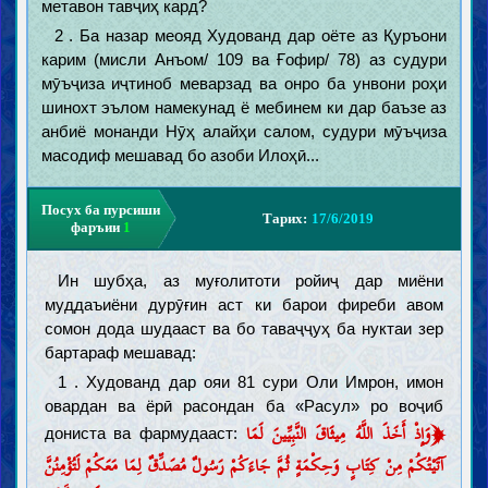
метавон тавҷиҳ кард?
2 . Ба назар меояд Худованд дар оёте аз Қуръони
карим (мисли Анъом/ 109 ва Ғофир/ 78) аз судури
мӯъҷиза иҷтиноб меварзад ва онро ба унвони роҳи
шинохт эълом намекунад ё мебинем ки дар баъзе аз
анбиё монанди Нӯҳ алайҳи салом, судури мӯъҷиза
масодиф мешавад бо азоби Илоҳӣ...
Посух ба пурсиши
Тарих:
17/6/2019
фаръии
1
Ин шубҳа, аз муғолитоти ройиҷ дар миёни
муддаъиёни дурӯғин аст ки барои фиреби авом
сомон дода шудааст ва бо таваҷҷуҳ ба нуктаи зер
бартараф мешавад:
1 . Худованд дар ояи 81 сури Оли Имрон, имон
овардан ва ёрӣ расондан ба «Расул» ро воҷиб
﴿
وَإِذْ أَخَذَ اللَّهُ مِيثَاقَ النَّبِيِّينَ لَمَا
дониста ва фармудааст:
آتَيْتُكُمْ مِنْ كِتَابٍ وَحِكْمَةٍ ثُمَّ جَاءَكُمْ رَسُولٌ مُصَدِّقٌ لِمَا مَعَكُمْ لَتُؤْمِنُنَّ