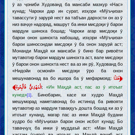
ӯ аз ҷониби Худованд ба мансаби мазкур «Нас»
кунад; Чароки дар ин сурат, изҳори «Мӯъҷиза»
тавассути ӯ зарурӣ нест ва табъан дархости он аз ӯ
низ ваҷҳе надорад, машрут ба инки мисдоқи ӯ барои
мардум шиноха бошад; Чароки агар мисдоқи ӯ
барои онон шинохта набошад, изҳори «Мӯъҷиза»
барои шиносондаи мисдоқи ӯ ба онон зарурӣ аст;
Монанди Маҳдӣ ки мансаби ӯ бино бар ривоёти
мутавотир барои мардум шинохта аст, вале мисдоқи
ӯ барои онон шинохта нест ва аз ин рӯ, Худованд бо
«Нидойи осмонӣ» мисдоқи ӯро ба онон
﴿
هَذَا
мешунавонад ва бо ишора ба ӯ мефармояд:
﴾
الْمَهْدِيُّ فَاتَّبِعُوهُ
;
«Ин Маҳдӣ аст, пас аз ӯ итоъат
кунед»
. Бинобарин, касе ки худро Маҳдӣ
[1]
мешуморад наметавонад бо истинод ба ривояти
мутавотир аз мардум таваққуъ дошта бошад ки аз ӯ
итоъат кунанд, магар пас аз инки Маҳдӣ будани
худро бо «Мӯъҷиза» барои онон исбот кунад; Бо
таваҷҷуҳ ба инки ӯ муддаъӣ аст: «Ман Маҳдӣ
ҳастам (суғро) ва итоъат аз Маҳдӣ воҷиб аст