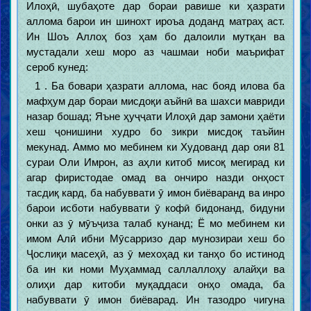
Илоҳӣ, шубаҳоте дар бораи равише ки ҳазрати
аллома барои ин шинохт ироъа доданд матраҳ аст.
Ин Шоъ Аллоҳ боз ҳам бо далоили мутқан ва
мустадали хеш моро аз чашмаи ноби маърифат
сероб кунед:
1 . Ба бовари ҳазрати аллома, нас бояд илова ба
мафҳум дар бораи мисдоқи аъйнӣ ва шахси мавриди
назар бошад; Яъне ҳуҷҷати Илоҳӣ дар замони ҳаёти
хеш ҷонишини худро бо зикри мисдоқ таъйин
мекунад. Аммо мо мебинем ки Худованд дар ояи 81
сураи Оли Имрон, аз аҳли китоб мисоқ мегирад ки
агар фиристодае омад ва ончиро назди онҳост
тасдиқ кард, ба набуввати ӯ имон биёваранд ва инро
барои исботи набуввати ӯ кофӣ бидонанд, бидуни
онки аз ӯ мӯъҷиза талаб кунанд; Ё мо мебинем ки
имом Алӣ ибни Мӯсарризо дар мунозираи хеш бо
Ҷослиқи масеҳӣ, аз ӯ мехоҳад ки танҳо бо истинод
ба ин ки номи Муҳаммад саллаллоҳу алайҳи ва
олиҳи дар китоби муқаддаси онҳо омада, ба
набуввати ӯ имон биёварад. Ин тазодро чигуна