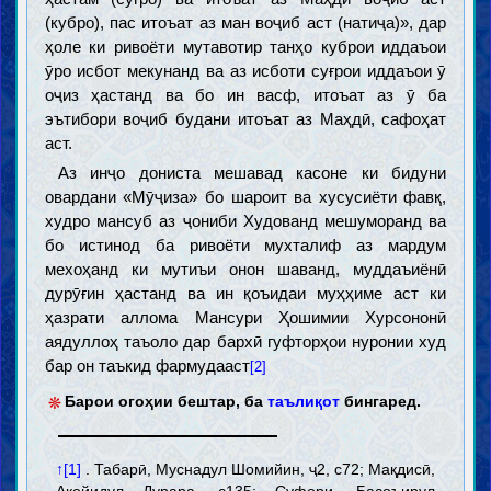
(кубро), пас итоъат аз ман воҷиб аст (натиҷа)», дар
ҳоле ки ривоёти мутавотир танҳо куброи иддаъои
ӯро исбот мекунанд ва аз исботи суғрои иддаъои ӯ
оҷиз ҳастанд ва бо ин васф, итоъат аз ӯ ба
эътибори воҷиб будани итоъат аз Маҳдӣ, сафоҳат
аст.
Аз инҷо дониста мешавад касоне ки бидуни
овардани «Мӯҷиза» бо шароит ва хусусиёти фавқ,
худро мансуб аз ҷониби Худованд мешуморанд ва
бо истинод ба ривоёти мухталиф аз мардум
мехоҳанд ки мутиъи онон шаванд, муддаъиёнӣ
дурӯғин ҳастанд ва ин қоъидаи муҳҳиме аст ки
ҳазрати аллома Мансури Ҳошимии Хурсононӣ
аядуллоҳ таъоло дар бархӣ гуфторҳои нуронии худ
бар он таъкид фармудааст
[2]
*
Барои огоҳии бештар, ба
таълиқот
бингаред.
↑[1]
. Табарӣ, Муснадул Шомийин, ҷ2, с72; Мақдисӣ,