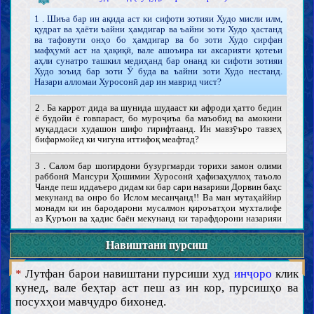
1 . Шиъа бар ин ақида аст ки сифоти зотияи Худо мисли илм,
қудрат ва ҳаёти ъайни ҳамдигар ва ъайни зоти Худо ҳастанд
ва тафовути онҳо бо ҳамдигар ва бо зоти Худо сирфан
мафҳумӣ аст на ҳақиқӣ, вале ашоъира ки аксарияти қотеъи
аҳли сунатро ташкил медиҳанд бар онанд ки сифоти зотияи
Худо зоъид бар зоти Ӯ буда ва ъайни зоти Худо нестанд.
Назари алломаи Хуросонӣ дар ин маврид чист?
2 . Ба каррот дида ва шунида шудааст ки афроди ҳатто бедин
ё будойи ё говпараст, бо муроҷиъа ба маъобид ва амокини
муқаддаси худашон шифо гирифтаанд. Ин мавзӯъро тавзеҳ
бифармойед ки чигуна иттифоқ меафтад?
3 . Салом бар шогирдони бузургмарди торихи замон олими
раббонӣ Мансури Ҳошимии Хуросонӣ ҳафизаҳуллоҳ таъоло
Чанде пеш иддаъеро дидам ки бар сари назарияи Дорвин баҳс
мекунанд ва онро бо Ислом месанҷанд!! Ва ман мутаҳаййир
монадм ки ин бародарони мусалмон қироъатҳои мухталифе
аз Қуръон ва ҳадис баён мекунанд ки тарафдорони назарияи
Дорвин ғайри ақлӣ ва ғайри мантиқӣ медонистанд!!...
Навиштани пурсиш
4 . Худо имони шуморо боз ҳам бо қувват кунад. Як савол
дорад агар саволи ман бемаънӣ бошад бахшиши зиёд
*
Лутфан барои навиштани пурсиши худ
инҷоро
клик
бародарони Исломӣ! Оё чеҳраи Худоро ҳабиби Худо бореҳам
кунед, вале беҳтар аст пеш аз ин кор, пурсишҳо ва
дидааст?
посухҳои мавҷудро бихонед.
Шинохти хулафоъи Худованд