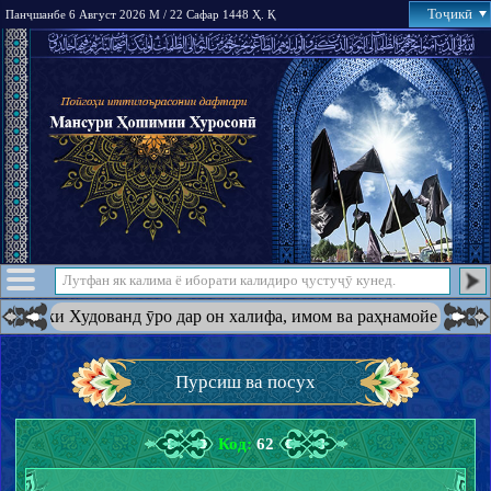
Тоҷикӣ
Панҷшанбе 6 Август 2026 М / 22 Сафар 1448 Ҳ. Қ
 ки Худованд ӯро дар он халифа, имом ва раҳнамойе ба амри худ 
Пурсиш ва посух
Код:
62