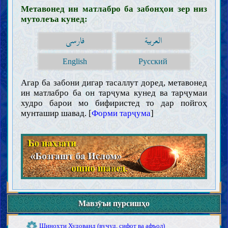
Метавонед ин матлабро ба забонҳои зер низ
мутолеъа кунед:
العربية
فارسی
Муқаддамот
Ақл
English
Русский
Илм
Агар ба забони дигар тасаллут доред, метавонед
Зарурат ва чигунагии касби илм (иҷтиҳод)
ин матлабро ба он тарҷума кунед ва тарҷумаи
Мавонеъи касби илм
Тақлид
худро барои мо бифиристед то дар пойгоҳ
Хурофот
мунташир шавад. [
Форми тарҷума
]
Вазойиф ва аъмоли олимон
Ҳуҷҷат
Китоби Худованд
Ҳуҷҷият, эъҷоз ва ҷойгоҳи Қуръон
Тафсири Қуръон
Равиш ва қавоъиди тафсири Қуръон
Тафсири бархи оёти Қуръон
Халифаи Худованд
Зарурати ва сифоти халифаи Худованд
Тариқаи шинохти халифаи Худованд (мӯъҷиза ва нас)
Ривоёти расида аз хулафоъи Худованд (воҳид ва мутавотир)
Мавзӯъи пурсишҳо
Ақойид
Шинохти Худованд (вуҷуд, сифот ва афъол)