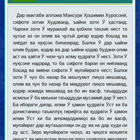
Дар мактаби аллома Мансури Ҳошимии Хуросонӣ,
сифоти зотии Худованд, ъайни зоти Ӯ ҳастанд;
Чароки зоти Ӯ мураккаб ва қобили таҷзия нест то
ҷузъе аз он олим ва ҷузъӣ дигар қодир бошад ва
зиёдат ва нуқсон бипазирад; Балки Ӯ дар ъайни
олим будан, қодир ва дар ъайни қодир будани олим
аст ва ҳаёти Ӯ чизе ҷуз илму қудрати Ӯ нест. Зоти Ӯ
нуқсоне надорад то ба сифоте барои он ниёзманд
бошад ва миёни сифоти Ӯ муғойирате нест; Балки
зоти Ӯ чун бо назар ба маълумот лиҳоз мешавад,
олим ва чун бо назар ба мақдурот лиҳоз мешавад,
қодир номида мешавад ва бо ин васф, таъаддуди
исмоъи Ӯ ба маънои таъаддуди мусаммӣ дар Ӯ нест.
Ба иборати дигар, илми Ӯ ҳамон қудрати Ӯст ки ба
донистаниҳо таъаллуқ гирифта ва қудрати Ӯ ҳамон
илми Ӯст ки ба анҷомдоданиҳо ва бо ин васф,
муғойират дар мутаъаллиқи он ду ва на дар худи он
ду аст; Зеро муғойирати чизҳо, аз ҷиҳати моҳияти
онҳост ки маҳдудаи вуҷуди онҳо шумурда мешавад