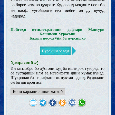
ва барои илм ва қудрати Худованд моҳияте нест бо
ин васф, муғойирате низ миёни он ду вуҷуд
надорад.
Пойгоҳи иттилоърасонии дафтари Мансури
Ҳошимии Хуросонӣ
Бахши посухгӯйи ба пурсишҳо
Пурсиши баъдӣ
Ҳамрасонӣ
Ин матлабро бо дӯстони худ ба иштирок гузоред, то
ба густариши илм ва маърифати динӣ кӯмак кунед.
Шукронаи ёд гирифтани як нуктаи ҷадид, ёд додани
он ба дигарон аст.
Копӣ кардани линки матлаб