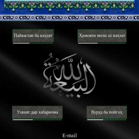
Паёмбарон
Паёмбари хотам
Вежагиҳои Паёмбари хотам
Ёрон ва ҳамсарони Паёмбари хотам
Итрат ва аҳли байти Паёмбари хотам
Маҳдӣ
Пайвастан ба наҳзат
Ҳимояти моли аз наҳзат
Вуҷуди Маҳдӣ ва вежагиҳои ӯ
Мансур ва наҳзати заминасозӣ барои зуҳури Маҳдӣ
Нишонаҳои зуҳури Маҳдӣ ва фитнаҳои охируззамон
Шинохти охират
Руҳ, Ҷин ва Фариштагон
Барзах, Қиёмат, Биҳишт ва Дӯзах
Раҷъат, Ҳулул ва Таносух
Шинохти имон ва куфр
Имон ва маротиби он
Куфр ва маротиби он
Адён, мазоҳиб ва фирқаҳо
Ахлоқ
Узвият дар хабарнома
Вуруд ба пойгоҳ
Макорими ахлоқӣ
Тазкия ва таҳзиби нафс
Зикр, дуъо, таваккал ва тавассул
E-mail
Тавба, истиғфор ва ҷуброни гузашта