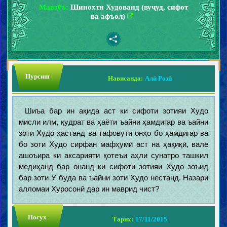
Мавзӯъ:
Шинохти Худованд (вуҷуд, сифот
ва афъол)
Пурсиш
Нависанда:
Алӣ Розӣ
Шиъа бар ин ақида аст ки сифоти зотияи Худо
мисли илм, қудрат ва ҳаёти ъайни ҳамдигар ва ъайни
зоти Худо ҳастанд ва тафовути онҳо бо ҳамдигар ва
бо зоти Худо сирфан мафҳумӣ аст на ҳақиқӣ, вале
ашоъира ки аксарияти қотеъи аҳли сунатро ташкил
медиҳанд бар онанд ки сифоти зотияи Худо зоъид
бар зоти Ӯ буда ва ъайни зоти Худо нестанд. Назари
алломаи Хуросонӣ дар ин маврид чист?
Посух
Тарих:
17/11/2015