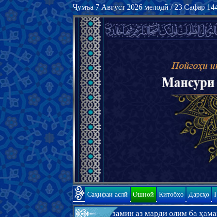
Ҷумъа 7 Август 2026 мелодӣ / 23 Сафар 14
Саҳифаи аслӣ
Ошноӣ
Китобҳо
Дарсҳо
б дар бораи инки замин аз мардӣ олим ба ҳамаи дин ки Худо