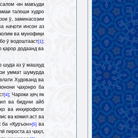
 салом -ин мавъуди
ҳамаи талоши худро
рои ӯ, заминасозии
а наҷоти инсон аз
 золим ва мунофиқи
 бо ӯ водоштааст
;
[1]
о қарор додаанд ва
р шуда аз ӯ машҳуд
мои уммат шумурда
авлати Худованд ва
онони ҷаҳонро ба
ст
; Чароки ҳеҷ як
[4]
мил ва бидуни айб
тҳо ва инҳирофоти
лис ва комил аст ва
к ба «Қуръон»
ва
[5]
ӣ пироста аз ҷаҳл,