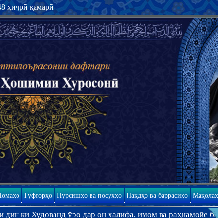
48 ҳиҷрӣ қамарӣ
Номаҳо
Гуфторҳо
Пурсишҳо ва посухҳо
Нақдҳо ва баррасиҳо
Мақолаҳ
ванд ӯро дар он халифа, имом ва раҳнамойе ба амри худ қар