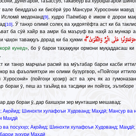
фсонӣ, дунёгароӣ, таъассуб, такаббур ва хурофагароӣ шино
г вале беиддаъо ки бисёрӣ ӯро Мансури Хуросонии мавуд 
и Исломӣ медонанд
, худро Паёмбар ё имом ё дорои мақ
[9]
ад
. Ӯ танҳо олимӣ солеҳ ва ҳидоятёфта аст ки ба такл
[10]
ъват ба сӯӣ хайр ва амри ба маъруф ва наҳй аз мункар а
«وَتَعَاوَنُوا عَلَى الْبِرِّ وَالتَّقْوَىٰ ۖ»
и ҷаҳон таваққуъ дорад ки ба ҳукми
корӣ кунед»
, бо ӯ барои таҳаққуқи ормони муқаддасаш ки
.
ст ки танҳо марҷаъи расмӣ ва мӯътабар барои касби итти
фкор ва фаъолиятҳои ин олими бузургвор, «Пойгоҳи иттил
Хуросонӣ» (пойгоҳи ҳозир) аст ва ҳеҷ як аз гумоназа
р бораи ӯ, пеш аз таъйид ва тасдиқи ин пойгоҳ, эътиборе
ар дар бораи ӯ, дар бахшҳои зер мунташир мешавад:
; Ақойид; Шинохти хулафоъи Худованд; Маҳдӣ; Мансур ва 
и Маҳдӣ
 ва посухҳо; Ақойид; Шинохти хулафоъи Худованд; Маҳдӣ;
барои зуҳури Маҳдӣ