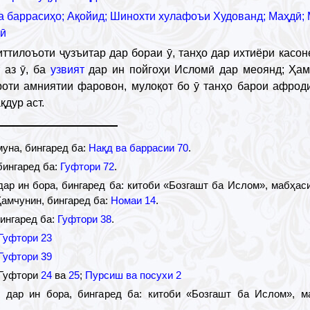
а баррасиҳо; Ақойид; Шинохти хулафоъи Худованд; Маҳдӣ;
дӣ
иттилоъоти ҷузъитар дар бораи ӯ, танҳо дар ихтиёри касон
 аз ӯ, ба
узвият
дар ин пойгоҳи Исломӣ дар меоянд; Ҳам
роти амниятии фаровон, мулоқот бо ӯ танҳо барои афрод
қдур аст.
муна, бингаред ба:
Нақд ва баррасии 70
.
бингаред ба:
Гуфтори 72
.
дар ин бора, бингаред ба: китоби «Бозгашт ба Ислом», мабҳас
Ҳамчунин, бингаред ба:
Номаи 14
.
бингаред ба:
Гуфтори 38
.
Гуфтори 23
Гуфтори 39
 Гуфтори
24
ва
25
;
Пурсиш ва посухи 2
 дар ин бора, бингаред ба: китоби «Бозгашт ба Ислом», м