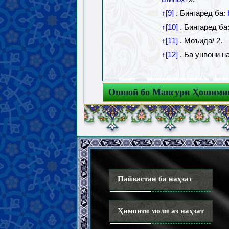
↑[9]
. Бингаред ба:
↑[10]
. Бингаред ба
↑[11]
. Моъида/ 2.
↑[12]
. Ба унвони 
Ошноӣ бо Мансури Ҳошими
Пайвастан ба наҳзат
Ҳимояти моли аз наҳзат