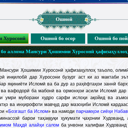
Ошноӣ
и Хуросонӣ
Ошноӣ бо осор
Ошноӣ бо пой
бо аллома Мансури Ҳошимии Хуросонӣ ҳафизаҳуллоҳ
Мансури Ҳошимии Хуросонӣ ҳафизаҳуллоҳ таъоло, олимӣ
рӣ инқилобӣ дар Хуросони бузург аст ки аз мактаби эъ
ар яқиниёти Исломӣ ва ба дур аз раҳёфтаҳои заннӣ барх
т ва вафодорӣ ба мабонӣ ва ормонҳои асили Исломӣ дар 
и умри мубораки худро сарфи ислоҳи ақойид ва аъмо
атҳо ва инҳирофоти мавҷуд дар мазоҳиби Исломӣ кардааст
ри «
Бозгашт ба Ислом
» ва намоди
парчамҳои сиёҳи Набав
минасозӣ барои таҳаққуқи ҳукумати ҷаҳонии Худованд, 
имом Маҳдӣ алайҳи салом
ба унвони халифаи Худованд 