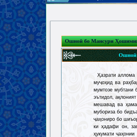
Ошноӣ бо Мансури Ҳошими
Ошноӣ 
Ҳазрати аллома 
муҷоҳид ва раҳба
мумтозе мубтани б
эътидол, ақлония
мешавад ва ҳама
мубориза бо бидъ
ҷаҳониро бо шиъо
ки ҳадафи он, за
ҳукумати ҷаҳонии