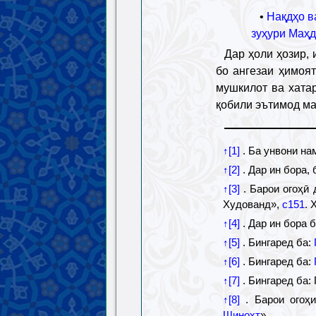
•
Нақдҳо в
зуҳури Маҳ
Дар ҳоли ҳозир, 
бо ангезаи ҳимоят
мушкилот ва хата
қобили эътимод ма
↑[1]
. Ба унвони на
↑[2]
. Дар ин бора, 
↑[3]
. Барои огоҳӣ 
Худованд»,
с151
. 
↑[4]
. Дар ин бора 
↑[5]
. Бингаред ба:
↑[6]
. Бингаред ба:
↑[7]
. Бингаред ба:
↑[8]
. Барои огоҳи
Шинохт
».