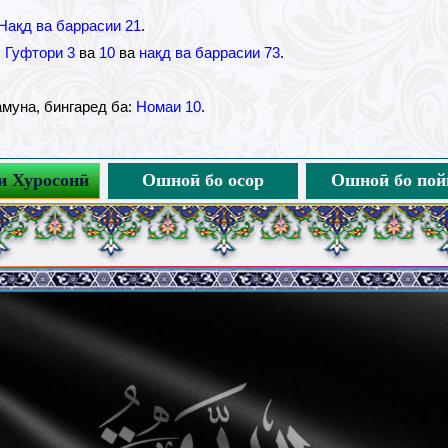
Нақд ва баррасии 21
.
:
Гуфтори 3
ва
10
ва
нақд ва баррасии 73
.
намуна, бингаред ба:
Номаи 10
.
и Хуросонӣ
Ошноӣ бо осор
Ошноӣ бо пой