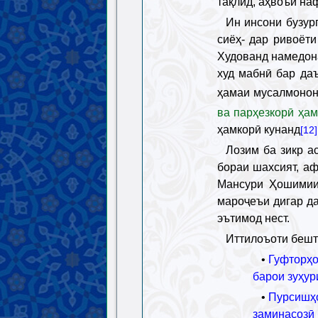
тақлид, аҳвоъи на
Ин инсони бузур
сиёҳ- дар ривоёт
Худованд намедон
худ мабнӣ бар да
ҳамаи мусалмонон
ва парҳезкорӣ ҳам
ҳамкорӣ кунанд
[12]
Лозим ба зикр а
бораи шахсият, а
Мансури Ҳошимии 
мароҷеъи дигар да
эътимод нест.
Иттилоъоти бешт
•
Гуфторҳо
барои зуҳур
•
Пурсишҳо
заминасозӣ 