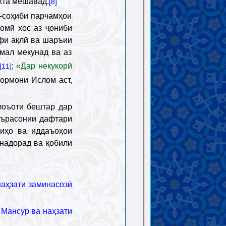
хта мешавад.
[8]
-соҳиби парчамҳои
омӣ хос аз ҷониби
ифи ақлӣ ва шаръии
мал мекунад ва аз
;
«Дар некукорӣ
[11]
 ормони Ислом аст,
лоъоти бештар дар
оърасонии дафтари
ниҳо ва иддаъоҳои
 надорад ва қобили
наҳзати заминасозӣ
 Мансур ва наҳзати