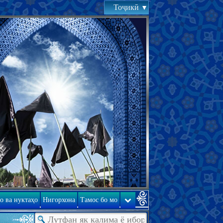
Тоҷикӣ
о ва нуктаҳо
Нигорхона
Тамос бо мо
ор дода бошад, холи намемонад; Оёте аз Қуръон дар ин бора