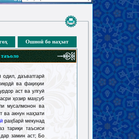
гоҳ
Ошноӣ бо наҳзат
 таъоло
 одил, даъватгарӣ
тиқодӣ ва фақиҳии
урдор аст ва улгуӣ
асри ҳозир маҳсуб
ли мусалмонон ва
 ва акнун наҳзати
ӣ
раҳбарӣ мекунад
аз тариқи таъсиси
дар замин аст; Бо