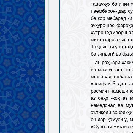
таваҷҷуҳ ба инки 
паёмбарон- дар су
ба кор мебарад ки
зуҳурашро фароҳам
хусрон ҳамвор шав
минтақаро аз ин о
То ҷойе ки ӯро та
ба зиндагӣ ва фаъ
Ин раҳбари ҳаким
ва маҳсус аст, т
мешавад, вобаста 
халифаи Ӯ дар з
расмият намешинос
аз онҳо -хоҳ аз 
намедонад ва мӯъ
эътиқодӣ ва фиқҳӣ 
он дар қомуси ӯ, 
«Суннати мутавот