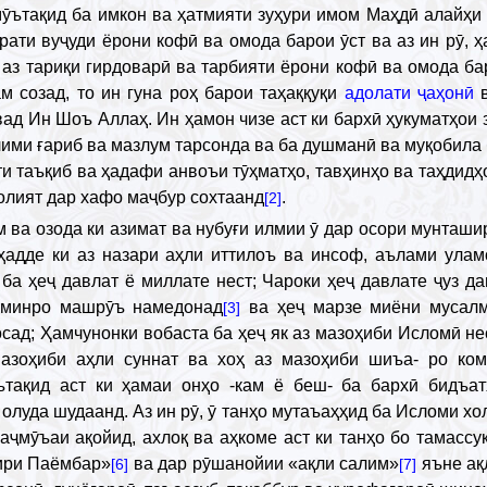
мӯътақид ба имкон ва ҳатмияти зуҳури имом Маҳдӣ алайҳи
рати вуҷуди ёрони кофӣ ва омода барои ӯст ва аз ин рӯ, 
 аз тариқи гирдоварӣ ва тарбияти ёрони кофӣ ва омода ба
 созад, то ин гуна роҳ барои таҳаққуқи
адолати ҷаҳонӣ
в
ад Ин Шоъ Аллаҳ. Ин ҳамон чизе аст ки бархӣ ҳукуматҳои
лими ғариб ва мазлум тарсонда ва ба душманӣ ва муқобила
ҳти таъқиб ва ҳадафи анвоъи тӯҳматҳо, тавҳинҳо ва таҳдидҳ
олият дар хафо маҷбур сохтаанд
.
[2]
 ва озода ки азимат ва нубуғи илмии ӯ дар осори мунташи
о ҳадде ки аз назари аҳли иттилоъ ва инсоф, аълами ула
ба ҳеҷ давлат ё миллате нест; Чароки ҳеҷ давлате ҷуз д
аминро машрӯъ намедонад
ва ҳеҷ марзе миёни мусалм
[3]
ад; Ҳамчунонки вобаста ба ҳеҷ як аз мазоҳиби Исломӣ не
мазоҳиби аҳли суннат ва хоҳ аз мазоҳиби шиъа- ро ко
тақид аст ки ҳамаи онҳо -кам ё беш- ба бархӣ бидъа
олуда шудаанд. Аз ин рӯ, ӯ танҳо мутаъаҳҳид ба Исломи хо
маҷмӯъаи ақойид, ахлоқ ва аҳкоме аст ки танҳо бо тамассу
ири Паёмбар»
ва дар рӯшанойии «ақли салим»
яъне ақл
[6]
[7]