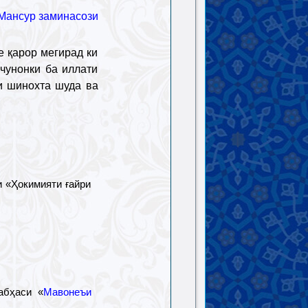
 Мансур заминасози
е қарор мегирад ки
чунонки ба иллати
и шинохта шуда ва
и «Ҳокимияти ғайри
абҳаси «
Мавонеъи