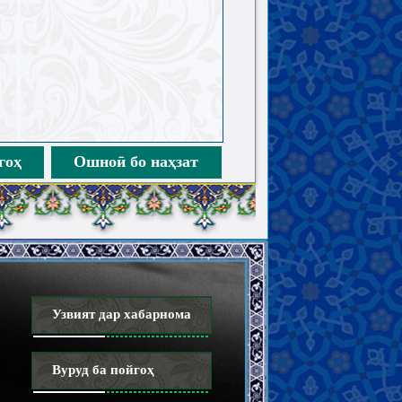
гоҳ
Ошноӣ бо наҳзат
Узвият дар хабарнома
Вуруд ба пойгоҳ