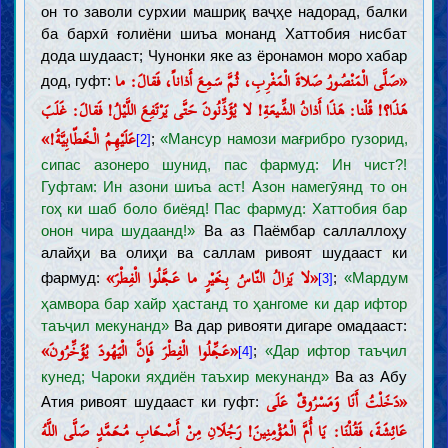
он то заволи сурхии машриқ ваҷҳе надорад, балки
ба бархӣ ғолиёни шиъа монанд Хаттобия нисбат
дода шудааст; Чунонки яке аз ёронамон моро хабар
«صَلَّی الْمَنْصُورُ صَلاةَ الْمَغْرِبِ، ثُمَّ سَمِعَ أَذاناً، فَقالَ: ما
дод, гуфт:
هَذَا؟! قُلْنا: هَذَا أَذانُ الشِّیعَةِ! لا یُؤَذِّنُونَ حَتَّى یَرْتَفِعَ اللَّیْلُ! فَقالَ: غَلَبَ
عَلَیْهِمُ الْخَطّابِیَّةُ!»
;
«Мансур намози мағрибро гузорид,
[2]
сипас азонеро шунид, пас фармуд: Ин чист?!
Гуфтам: Ин азони шиъа аст! Азон намегӯянд то он
гоҳ ки шаб боло биёяд! Пас фармуд: Хаттобия бар
онон чира шудаанд!»
Ва аз Паёмбар саллаллоҳу
алайҳи ва олиҳи ва саллам ривоят шудааст ки
«لا يَزالُ النّاسُ بِخَيْرٍ ما عَجَّلُوا الْفِطْرَ»
фармуд:
;
«Мардум
[3]
ҳамвора бар хайр ҳастанд то ҳангоме ки дар ифтор
таъҷил мекунанд»
Ва дар ривояти дигаре омадааст:
«عَجِّلُوا الْفِطْرَ فَإِنَّ الْيَهُودَ يُؤَخِّرُونَ»
;
«Дар ифтор таъҷил
[4]
кунед; Чароки яҳдиён таъхир мекунанд»
Ва аз Абу
«دَخَلْتُ أَنَا وَمَسْرُوقٌ عَلَى
Атия ривоят шудааст ки гуфт:
عَائِشَةَ، فَقُلْنَا: يَا أُمَّ الْمُؤْمِنِينَ! رَجُلَانِ مِنْ أَصْحَابِ مُحَمَّدٍ صَلَّى اللَّهُ