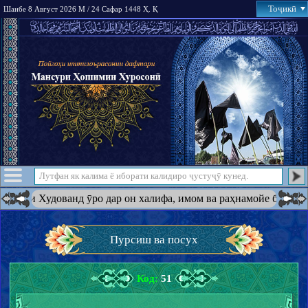
Тоҷикӣ
Шанбе 8 Август 2026 М / 24 Сафар 1448 Ҳ. Қ
 Худованд ӯро дар он халифа, имом ва раҳнамойе ба амри худ қа
Пурсиш ва посух
Код:
51