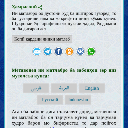
Некӣ бо падар ва модар ва хешовандон
Ҳамрасонӣ
Бахшандагӣ ва расидагӣ ба ниёзмандон
Ин матлабро бо дӯстони худ ба иштирок гузоред, то
Иффат, ҳаё ва ғайрат
ба густариши илм ва маърифати динӣ кӯмак кунед.
Шукронаи ёд гирифтани як нуктаи ҷадид, ёд додани
Адаб, гузашт ва фурӯ хӯрдани хашм
он ба дигарон аст.
Разоъили ахлоқӣ
Гуноҳони кабира
Копӣ кардани линки матлаб
Дурӯғ, ғайбат ва бӯҳтон
Саббу лаъни нораво
Такаббур
Бетобӣ дар мусибат
Осори гуноҳ
Метавонед ин матлабро ба забонҳои зер низ
Аҳком
мутолеъа кунед:
Усул ва қавоъиди фиқҳ
العربية
فارسی
English
Таҳорот ва наҷосот
Ҳайз, нифос, истиҳоза ва ҷанобат
Русский
Indonesian
Тиб ва тадовӣ
Пӯшиш ва оройиш
Агар ба забони дигар тасаллут доред, метавонед
ин матлабро ба он тарҷума кунед ва тарҷумаи
Вузу, ғусл ва таяммум
худро барои мо бифиристед то дар пойгоҳ
Намоз