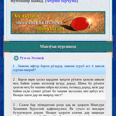
мунташир шавад. [
Форми тарҷума
]
Азон ва Иқома
Намозҳои воҷиби явмия
Намози ҷамоъат
Намози мусофир
Намози қазоъ
Намози ҷумъа ва идайн
Намози оёт
Намозҳои мустаҳаб
Масҷид
Мавзӯъи пурсишҳо
Закот, хумс, садақа ва вақф
Рӯза ва Эътикоф
1 . Замони ифтор барои рӯзадор замони ғуруб аст ё заволи
сурхии мағриб?
2 . Барои яқин ҳосил кардани ҷиҳати рӯъяти ҳилоли аввали
моҳ байни уламо ихтилоф вуҷуд дорад. Шиъа ба рӯъяти
ҳилоли моҳ бо чашми ғайри мусаллаҳ эътиқод дорад, вале дар
байни аҳли суннат рӯъят бо чашми мусаллаҳ низ қабул аст.
Назари эшон дар ин маврид чист?
3 . Салом бар пӯяндагони роҳи ҳақ ва ҳазрати Мансури
Ҳошимии Хуросонӣ ҳафизаҳуллоҳ Як суъол аз маҳзари
бузургворон дорам: Назари ҳазрати аллома дар мавриди