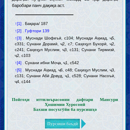
баробари панч дақиқа аст.
Паёмбарон
Паёмбари хотам
Вежагиҳои Паёмбари хотам
Ёрон ва ҳамсарони Паёмбари хотам
↑[1]
. Бақара/ 187
Итрат ва аҳли байти Паёмбари хотам
↑[2]
.
Гуфтори 139
Маҳдӣ
Вуҷуди Маҳдӣ ва вежагиҳои ӯ
↑[3]
. Муснади Шофеъӣ, с104; Муснади Аҳмад, ҷ5,
Мансур ва наҳзати заминасозӣ барои зуҳури Маҳдӣ
с331; Сунани Дорамӣ, ҷ2, с7; Саҳеҳул Бухорӣ, ҷ2,
Нишонаҳои зуҳури Маҳдӣ ва фитнаҳои охируззамон
с241; Саҳеҳул Муслим, ҷ3, с131; Сунани Тирмизӣ,
Шинохти охират
ҷ2, с103
Руҳ, Ҷин ва Фариштагон
Барзах, Қиёмат, Биҳишт ва Дӯзах
↑[4]
. Сунани ибни Моҷа, ҷ1, с542
Раҷъат, Ҳулул ва Таносух
↑[5]
. Муснади Аҳмад, ҷ6, с48; Саҳиҳул Муслим, ҷ3,
Шинохти имон ва куфр
с131; Сунани Абӣ Довуд, ҷ1, с528; Сунани Насоъӣ,
ҷ4, с144
Имон ва маротиби он
Куфр ва маротиби он
Адён, мазоҳиб ва фирқаҳо
Пойгоҳи иттилоърасонии дафтари Мансури
Ахлоқ
Ҳошимии Хуросонӣ
Бахши посухгӯйи ба пурсишҳо
Макорими ахлоқӣ
Тазкия ва таҳзиби нафс
Пурсиши баъдӣ
Зикр, дуъо, таваккал ва тавассул
Тавба, истиғфор ва ҷуброни гузашта