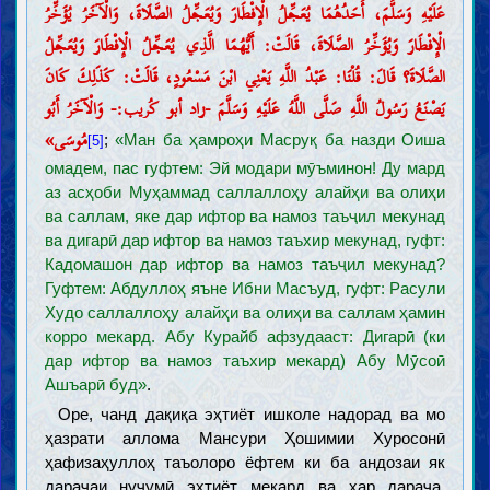
عَلَيْهِ وَسَلَّمَ، أَحَدُهُمَا يُعَجِّلُ الْإِفْطَارَ وَيُعَجِّلُ الصَّلَاةَ، وَالْآخَرُ يُؤَخِّرُ
الْإِفْطَارَ وَيُؤَخِّرُ الصَّلَاةَ، قَالَتْ: أَيُّهُمَا الَّذِي يُعَجِّلُ الْإِفْطَارَ وَيُعَجِّلُ
الصَّلَاةَ؟ قَالَ: قُلْنَا: عَبْدُ اللَّهِ يَعْنِي ابْنَ مَسْعُودٍ، قَالَتْ: كَذَلِكَ كَانَ
Муқаддамот
يَصْنَعُ رَسُولُ اللَّهِ صَلَّى اللَّهُ عَلَيْهِ وَسَلَّمَ -زاد أبو كُريب:- وَالْآخَرُ أَبُو
Ақл
Илм
مُوسَى»
;
«Ман ба ҳамроҳи Масруқ ба назди Оиша
[5]
Зарурат ва чигунагии касби илм (иҷтиҳод)
омадем, пас гуфтем: Эй модари мӯъминон! Ду мард
Мавонеъи касби илм
аз асҳоби Муҳаммад саллаллоҳу алайҳи ва олиҳи
Тақлид
Хурофот
ва саллам, яке дар ифтор ва намоз таъҷил мекунад
Вазойиф ва аъмоли олимон
ва дигарӣ дар ифтор ва намоз таъхир мекунад, гуфт:
Ҳуҷҷат
Кадомашон дар ифтор ва намоз таъҷил мекунад?
Китоби Худованд
Гуфтем: Абдуллоҳ яъне Ибни Масъуд, гуфт: Расули
Ҳуҷҷият, эъҷоз ва ҷойгоҳи Қуръон
Тафсири Қуръон
Худо саллаллоҳу алайҳи ва олиҳи ва саллам ҳамин
Равиш ва қавоъиди тафсири Қуръон
корро мекард. Абу Курайб афзудааст: Дигарӣ (ки
Тафсири бархи оёти Қуръон
Халифаи Худованд
дар ифтор ва намоз таъхир мекард) Абу Мӯсоӣ
Зарурати ва сифоти халифаи Худованд
Ашъарӣ буд»
.
Тариқаи шинохти халифаи Худованд (мӯъҷиза ва нас)
Ривоёти расида аз хулафоъи Худованд (воҳид ва мутавотир)
Оре, чанд дақиқа эҳтиёт ишколе надорад ва мо
Ақойид
ҳазрати аллома Мансури Ҳошимии Хуросонӣ
ҳафизаҳуллоҳ таъолоро ёфтем ки ба андозаи як
Шинохти Худованд (вуҷуд, сифот ва афъол)
дараҷаи нуҷумӣ эҳтиёт мекард ва ҳар дараҷа,
Шинохти хулафоъи Худованд