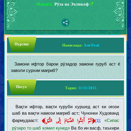
Мавзӯъ:
Рӯза ва Эътикоф
Пурсиш
Нависанда:
Алӣ Розӣ
Замони ифтор барои рӯзадор замони ғуруб аст ё
заволи сурхии мағриб?
Посух
Тарих:
11/11/2015
Вақти ифтор, вақти ғуруби хуршед аст ки оғози
шаб ва вақти намози мағриб аст; Чунонки Худованд
﴾
﴿
ثُمَّ أَتِمُّوا الصِّيَامَ إِلَى اللَّيْلِ
фармудааст:
;
«Сипас
[1]
рӯзаро то шаб комил кунед»
Ва бо ин васф, таъхири