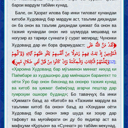
барои мардум табйин кунад.
Бале, он Ҳазрат илова бар инки тиловат кунандаи
китоби Худованд бар мардум аст, таълим диҳандаи
он ба онон ва таълим диҳандаи ҳикмат ба онон ва
тазкия кунандаи онон низ шумурда мешавад ки
ногузир аз тариқи суннати ӯ сурат мегирад; Чунонки
﴿
لَقَدْ مَنَّ اللَّهُ عَلَى
Худованд дар ин бора фармудааст:
الْمُؤْمِنِينَ إِذْ بَعَثَ فِيهِمْ رَسُولًا مِنْ أَنْفُسِهِمْ يَتْلُو عَلَيْهِمْ آيَاتِهِ وَيُزَكِّيهِمْ
﴾
وَيُعَلِّمُهُمُ الْكِتَابَ وَالْحِكْمَةَ وَإِنْ كَانُوا مِنْ قَبْلُ لَفِي ضَلَالٍ مُبِينٍ
;
[12]
«Ҳароина Худованд бар мӯъминон миннат ниҳод ки
Паёмбаре аз худашонро дар миёнашон барангехт то
оёти Ӯро бар онон бихонад ва ононро тазкия кунад
ва китоб ва ҳикмат биёмӯзад агарчи пештар дар
гумроҳии ошкоре буданд»
; Бо таваҷҷуҳ ба инки
«Ҳикмат» баъд аз «Китоб» ва «Тазкияи мардум ва
таълими китоб ба онон» баъд аз «Хондани оёти
Худованд бар онон» зикр шуда ки зоҳир дар
тафовут ва муғойирати он ду бо якдигар аст ва
мафҳуми «Қуръон» ва «Суннат» ро табйин мекунад.