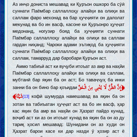
Аз инҷо дониста мешавад ки Қуръон ошкоро ба сӯӣ
суннати Паёмбар саллаллоҳу алайҳи ва олиҳи ва
саллам фаро мехонад ва бар ҳуҷҷияти он далолат
мекунад ва бо ин васф, касоне ки Қуръонро ҳуҷҷат
медонанд, ногузир бояд ба ҳуҷҷияти суннати
Паёмбар саллаллоҳу алайҳи ва олиҳи ва саллам
гардан ниҳанд; Чароки адами эътиқод ба ҳуҷҷияти
суннати Паёмбар саллаллоҳу алайҳи ва олиҳи ва
саллам, тамарруд дар баробари Қуръон аст.
Аммо табиъӣ аст ки вуҷуби итоъат аз амр ва наҳйи
Паёмбар саллаллоҳу алайҳи ва олиҳи ва саллам,
мубтанӣ бар яқин ба он аст; Бо таваҷҷуҳ ба инки
﴿
إِنَّ الظَّنَّ لَا يُغْنِي مِنَ الْحَقِّ
занни ба он бино бар қоъидаи
﴾
شَيْئًا
кофӣ шумурда намешавад ва яқин ба он
[13]
зотан ва табиъатан ҳуҷҷат аст ва бо ин васф, ҳар
кас яқин ба амр ва наҳйи он Ҳазрат пайдо кунад,
воҷиб аст ки аз он итоъат кунад ва яқин ба он аз ду
тариқ ҳосил мешавад: Шунидани он аз худи он
Ҳазрат барои касе ки дар назди ӯ ҳозир аст ё