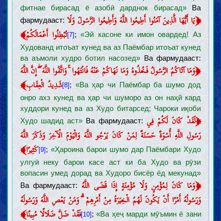
фитнае бирасад ё азобӣ дарднок бирасад»
Ва
﴿
يَا أَيُّهَا الَّذِينَ آمَنُوا أَطِيعُوا اللَّهَ وَأَطِيعُوا الرَّسُولَ وَلَا
фармудааст:
﴾
تُبْطِلُوا أَعْمَالَكُمْ
;
«Эй касоне ки имон овардед! Аз
[7]
Худованд итоъат кунед ва аз Паёмбар итоъат кунед
ва аъмоли худро ботил насозед»
Ва фармудааст:
﴿
وَمَا آتَاكُمُ الرَّسُولُ فَخُذُوهُ وَمَا نَهَاكُمْ عَنْهُ فَانْتَهُوا ۚ وَاتَّقُوا اللَّهَ ۖ إِنَّ اللَّهَ
﴾
شَدِيدُ الْعِقَابِ
;
«Ва ҳар чи Паёмбар ба шумо дод
[8]
онро ахз кунед ва ҳар чи шуморо аз он наҳй кард
худдори кунед ва аз Худо битарсед; Чароки иқоби
﴿
لَقَدْ كَانَ لَكُمْ فِي
Худо шадид аст»
Ва фармудааст:
رَسُولِ اللَّهِ أُسْوَةٌ حَسَنَةٌ لِمَنْ كَانَ يَرْجُو اللَّهَ وَالْيَوْمَ الْآخِرَ وَذَكَرَ اللَّهَ
﴾
كَثِيرًا
;
«Ҳароина барои шумо дар Паёмбари Худо
[9]
улгуӣ неку барои касе аст ки ба Худо ва рӯзи
вопасин умед дорад ва Худоро бисёр ёд мекунад»
﴿
وَمَا كَانَ لِمُؤْمِنٍ وَلَا مُؤْمِنَةٍ إِذَا قَضَى اللَّهُ
Ва фармудааст:
وَرَسُولُهُ أَمْرًا أَنْ يَكُونَ لَهُمُ الْخِيَرَةُ مِنْ أَمْرِهِمْ ۗ وَمَنْ يَعْصِ اللَّهَ وَرَسُولَهُ
﴾
فَقَدْ ضَلَّ ضَلَالًا مُبِينًا
;
«Ва ҳеҷ марди мӯъмин ё зани
[10]