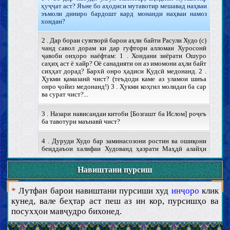
ҳуҷҷат аст? Яъне бо аҳодиси мутавотир мешавад наҳваи
эъмоли диниро бардошт кард монанди наҳваи намоз
хондан?
2 . Дар бораи сувгворӣ барои аҳли байти Расули Худо (с)
чанд савол дорам ки дар гуфтори алломаи Хуросонӣ
ҷавоби онҳоро наёфтам: 1 . Хондани зиёрати Ошуро
саҳиҳ аст ё хайр? Оё санадияти он аз имомони аҳли байт
сиҳҳат дорад? Бархӣ онро ҳадиси Қудсӣ медонанд. 2 .
Ҳукми қамазанӣ чист? (теъдоди каме аз уламои шиъа
онро ҷойиз медонанд!) 3 . Ҳукми коҳгил молидан ба сар
ва сурат чист?...
3 . Назари нависандаи китоби [Бозгашт ба Ислом] роҷеъ
ба тавотури маънавӣ чист?
4 . Дуруди Худо бар заминасозони ростин ва ошиқони
беиддаъои халифаи Худованд ҳазрати Маҳдӣ алайҳи
салом Зимини арзи салом ва Худо қувват хидмати
оқоёямон ҳазрати аллома Мансури Ҳошимии Хуросонӣ
Навиштани пурсиш
ва шогирдони мухлиси эшон аз маҳзаратон суъоле
доштам. Мехостам бидонам назари оқойи
бузургворамон ҳазар аллома Мансури Ҳошимии
*
Лутфан барои навиштани пурсиши худ
инҷоро
клик
Хуросонӣ дар мавриди тибби суннатӣ ва тиббе ки
кунед, вале беҳтар аст пеш аз ин кор, пурсишҳо ва
мансуб ба аҳли байт (а) ва ривоёте ки дар китобҳойе
посухҳои мавҷудро бихонед.
ҳамчун Тиббул Ризо (а) ва Тиббул Расулул Муставо (с)
ва сойири китоб дар мавриди хавосси дармонӣ
хӯрокиҳо ва дармони бемориҳо вуҷуд дорад чист?...