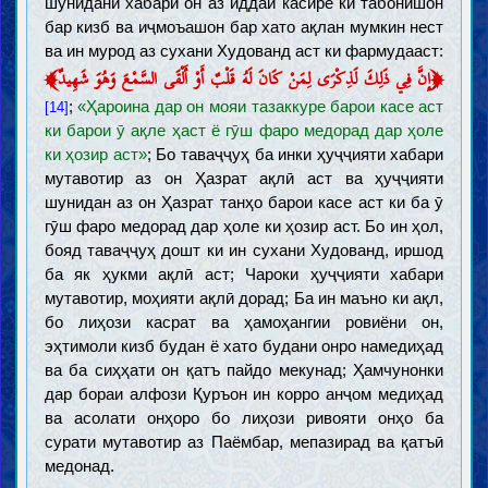
шунидани хабари он аз иддаи касире ки табонишон
бар кизб ва иҷмоъашон бар хато ақлан мумкин нест
ва ин мурод аз сухани Худованд аст ки фармудааст:
﴾
﴿
إِنَّ فِي ذَلِكَ لَذِكْرَى لِمَنْ كَانَ لَهُ قَلْبٌ أَوْ أَلْقَى السَّمْعَ وَهُوَ شَهِيدٌ
;
«Ҳароина дар он мояи тазаккуре барои касе аст
[14]
ки барои ӯ ақле ҳаст ё гӯш фаро медорад дар ҳоле
ки ҳозир аст»
; Бо таваҷҷуҳ ба инки ҳуҷҷияти хабари
мутавотир аз он Ҳазрат ақлӣ аст ва ҳуҷҷияти
шунидан аз он Ҳазрат танҳо барои касе аст ки ба ӯ
гӯш фаро медорад дар ҳоле ки ҳозир аст. Бо ин ҳол,
бояд таваҷҷуҳ дошт ки ин сухани Худованд, иршод
ба як ҳукми ақлӣ аст; Чароки ҳуҷҷияти хабари
мутавотир, моҳияти ақлӣ дорад; Ба ин маъно ки ақл,
бо лиҳози касрат ва ҳамоҳангии ровиёни он,
эҳтимоли кизб будан ё хато будани онро намедиҳад
ва ба сиҳҳати он қатъ пайдо мекунад; Ҳамчунонки
дар бораи алфози Қуръон ин корро анҷом медиҳад
ва асолати онҳоро бо лиҳози ривояти онҳо ба
сурати мутавотир аз Паёмбар, мепазирад ва қатъӣ
медонад.