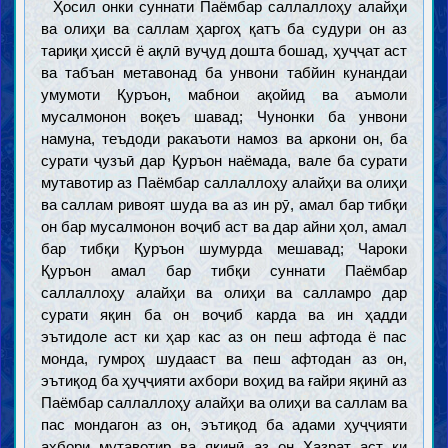
Ҳосил онки суннати Паёмбар саллаллоҳу алайҳи
ва олиҳи ва саллам ҳаргоҳ қатъ ба судури он аз
тариқи ҳиссӣ ё ақлӣ вуҷуд дошта бошад, ҳуҷҷат аст
ва табъан метавонад ба унвони табйин кунандаи
умумоти Қуръон, мабнои ақойид ва аъмоли
мусалмонон воқеъ шавад; Чунонки ба унвони
намуна, теъдоди ракаъоти намоз ва аркони он, ба
сурати ҷузъӣ дар Қуръон наёмада, вале ба сурати
мутавотир аз Паёмбар саллаллоҳу алайҳи ва олиҳи
ва саллам ривоят шуда ва аз ин рӯ, амал бар тибқи
он бар мусалмонон воҷиб аст ва дар айни ҳол, амал
бар тибқи Қуръон шумурда мешавад; Чароки
Қуръон амал бар тибқи суннати Паёмбар
саллаллоҳу алайҳи ва олиҳи ва салламро дар
сурати яқин ба он воҷиб карда ва ин ҳадди
эътидоле аст ки ҳар кас аз он пеш афтода ё пас
монда, гумроҳ шудааст ва пеш афтодан аз он,
эътиқод ба ҳуҷҷияти ахбори воҳид ва ғайри яқинӣ аз
Паёмбар саллаллоҳу алайҳи ва олиҳи ва саллам ва
пас мондагон аз он, эътиқод ба адами ҳуҷҷияти
ахбори мутавотир ва яқинӣ аз он Ҳазрат аст ки