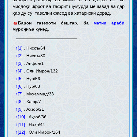
мисдоқи ифрот ва тафрит шумурда мешавад ва дар
ҳар ду сӯ, таволии фасод ва хатарнокӣ дорад.
*
Барои тазеҳоти бештар, ба
матни арабӣ
муроҷиъа кунед.
↑[1]
. Нисоъ/64
↑[2]
. Нисоъ/80
↑[3]
. Анфол/1
↑[4]
. Оли Имрон/132
↑[5]
. Нур/56
↑[6]
. Нур/63
↑[7]
. Муҳаммад/33
↑[8]
. Ҳашр/7
↑[9]
. Аҳзоб/21
↑[10]
. Аҳзоб/36
↑[11]
. Наҳл/44
↑[12]
. Оли Имрон/164