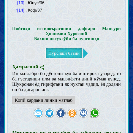
↑[13]
. Юнус/36
↑[14]
. Қоф/37
Пойгоҳи иттилоърасонии дафтари Мансури
Ҳошимии Хуросонӣ
Бахши посухгӯйи ба пурсишҳо
Пурсиши баъдӣ
Ҳамрасонӣ
Ин матлабро бо дӯстони худ ба иштирок гузоред, то
ба густариши илм ва маърифати динӣ кӯмак кунед.
Шукронаи ёд гирифтани як нуктаи ҷадид, ёд додани
он ба дигарон аст.
Копӣ кардани линки матлаб
Метавонед ин матлабро ба забонҳои зер низ