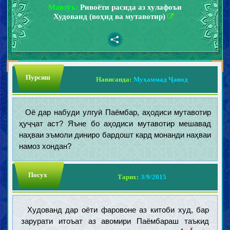
Мавзӯъ:
Ривоёти расида аз хулафоъи
Худованд (воҳид ва мутавотир)
Пурсиш
Нависанда:
Муҳаммад Ҷавод
Оё дар набуди улгуӣ Паёмбар, аҳодиси мутавотир
ҳуҷҷат аст? Яъне бо аҳодиси мутавотир мешавад
наҳваи эъмоли диниро бардошт кард монанди наҳваи
намоз хондан?
Посух
Тарих:
3/9/2015
Худованд дар оёти фаровоне аз китоби худ, бар
зарурати итоъат аз авомири Паёмбараш таъкид