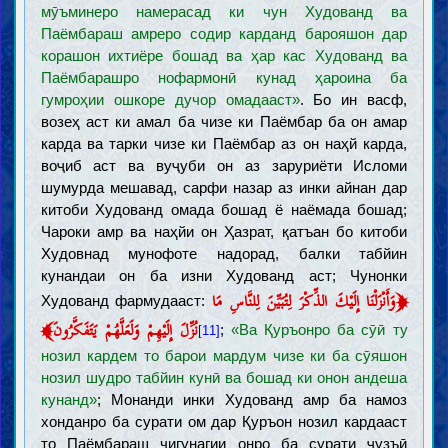
мӯъминеро намерасад ки чун Худованд ва
Паёмбараш амреро содир карданд барояшон дар
корашон ихтиёре бошад ва ҳар кас Худованд ва
Паёмбарашро нофармонӣ кунад ҳароина ба
гумроҳии ошкоре дучор омадааст»
. Бо ин васф,
возеҳ аст ки амал ба чизе ки Паёмбар ба он амар
карда ва тарки чизе ки Паёмбар аз он наҳй карда,
воҷиб аст ва вуҷуби он аз заруриёти Исломи
шумурда мешавад, сарфи назар аз инки айнан дар
китоби Худованд омада бошад ё наёмада бошад;
Чароки амр ва наҳйи он Ҳазрат, қатъан бо китоби
Худовнад мунофоте надорад, балки табйин
кунандаи он ба изни Худованд аст; Чунонки
﴿
وَأَنْزَلْنَا إِلَيْكَ الذِّكْرَ لِتُبَيِّنَ لِلنَّاسِ مَا
Худованд фармудааст:
﴾
نُزِّلَ إِلَيْهِمْ وَلَعَلَّهُمْ يَتَفَكَّرُونَ
;
«Ва Қуръонро ба сӯӣ ту
[11]
нозил кардем то барои мардум чизе ки ба сӯяшон
нозил шудро табйин кунӣ ва бошад ки онон андеша
кунанд»
; Монанди инки Худованд амр ба намоз
хонданро ба сурати ом дар Қуръон нозил кардааст
то Паёмбараш чигунагии онро ба сурати ҷузъӣ