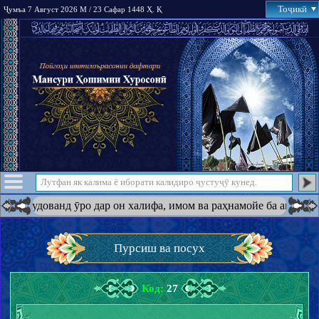
Тоҷикӣ
Ҷумъа 7 Август 2026 М / 23 Сафар 1448 Ҳ. Қ
 ӯро дар он халифа, имом ва раҳнамойе ба амри худ қарор дода 
Пурсиш ва посух
Код:
27