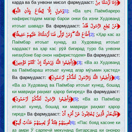
﴿
وَمَا أَرْسَلْنَا مِنْ
карда ва ба унвони мисол фармудааст:
﴾
رَسُولٍ إِلَّا لِيُطَاعَ بِإِذْنِ اللَّهِ
;
«Ва ҳеҷ Паёмбареро
[1]
нафиристодем магар барои онки ба изни Худованд
﴿
مَنْ يُطِعِ الرَّسُولَ فَقَدْ
итоъат шавад»
Ва фармудааст:
﴾
أَطَاعَ اللَّهَ ۖ وَمَنْ تَوَلَّى فَمَا أَرْسَلْنَاكَ عَلَيْهِمْ حَفِيظًا
;
«Ҳар кас аз
[2]
Паёмбар итоъат кунад, аз Худованд итоъат
кардааст ва ҳар кас рӯй бигирад туро ба унвони
нигаҳбоне бар онон нафиристодем»
Ва фармудааст:
﴾
﴿
وَأَطِيعُوا اللَّهَ وَرَسُولَهُ إِنْ كُنْتُمْ مُؤْمِنِينَ
;
«Ва аз Худованд
[3]
ва Паёмбараш итоъат кунед агар мӯъмин ҳастед»
﴾
﴿
وَأَطِيعُوا اللَّهَ وَالرَّسُولَ لَعَلَّكُمْ تُرْحَمُونَ
Ва фармудааст:
;
[4]
«Ва аз Худованд ва Паёмбар итоъат кунед, бошад
ки мавриди раҳмат қарор бигиред»
Ва фармудааст:
﴾
﴿
وَأَطِيعُوا الرَّسُولَ لَعَلَّكُمْ تُرْحَمُونَ
;
«Ва аз Паёмбар
[5]
итоъат кунед, бошад ки мавриди раҳмат қарор
﴿
فَلْيَحْذَرِ الَّذِينَ يُخَالِفُونَ عَنْ أَمْرِهِ أَنْ
гиред»
Ва фармудааст:
﴾
تُصِيبَهُمْ فِتْنَةٌ أَوْ يُصِيبَهُمْ عَذَابٌ أَلِيمٌ
;
«Пас бояд касоне ки
[6]
аз амри Ӯ сарпечӣ мекунанд битарсанд ки ононро