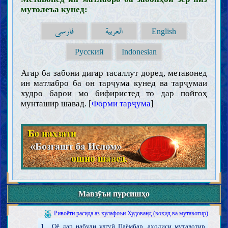
мутолеъа кунед:
العربية
فارسی
English
Русский
Indonesian
Муқаддамот
Агар ба забони дигар тасаллут доред, метавонед
Ақл
ин матлабро ба он тарҷума кунед ва тарҷумаи
Илм
худро барои мо бифиристед то дар пойгоҳ
Зарурат ва чигунагии касби илм (иҷтиҳод)
мунташир шавад. [
Форми тарҷума
]
Мавонеъи касби илм
Тақлид
Хурофот
Вазойиф ва аъмоли олимон
Ҳуҷҷат
Китоби Худованд
Ҳуҷҷият, эъҷоз ва ҷойгоҳи Қуръон
Тафсири Қуръон
Равиш ва қавоъиди тафсири Қуръон
Тафсири бархи оёти Қуръон
Халифаи Худованд
Мавзӯъи пурсишҳо
Зарурати ва сифоти халифаи Худованд
Тариқаи шинохти халифаи Худованд (мӯъҷиза ва нас)
Ривоёти расида аз хулафоъи Худованд (воҳид ва мутавотир)
1 . Оё дар набуди улгуӣ Паёмбар, аҳодиси мутавотир