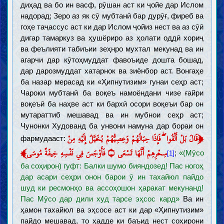
диҳад ва бо ин васф, рӯшан аст ки ҷойе дар Ислом
надорад; Зеро аз як сӯ мубтанӣ бар дурӯғ, фиреб ва
гоҳе таҷассус аст ки дар Ислом ҷойиз нест ва аз сӯӣ
дигар тамаркуз ва ҳушёриро аз ҳолати оддӣ хориҷ
ва феълияти табиъии зеҳнро мухтал мекунад ва ин
агарчи дар кӯтоҳмуддат фавоъиде дошта бошад,
дар дарозмуддат хатарнок ва зиёнбор аст. Вонгаҳе
ба назар мерасад ки «Ҳипнутизим» гунаи сеҳр аст;
Чароки мубтанӣ ба воқеъ намоёндани чизе ғайри
воқеъӣ ба наҳве аст ки бархӣ осори воқеъи бар он
мутараттиб мешавад ва ин мубнои сеҳр аст;
Чунонки Худованд ба унвони намуна дар бораи он
﴿
قَالَ بَلْ أَلْقُوا ۖ فَإِذَا حِبَالُهُمْ وَعِصِيُّهُمْ يُخَيَّلُ إِلَيْهِ مِنْ
фармудааст:
﴾
سِحْرِهِمْ أَنَّهَا تَسْعَى ۝ فَأَوْجَسَ فِي نَفْسِهِ خِيفَةً مُوسَى
;
«(Мӯсо
[1]
ба соҳирон) гуфт: Балки шумо бияндозед! Пас ногоҳ
дар асари сеҳри онон барои ӯ ин тахайюл пайдо
шуд ки ресмонҳо ва ассоҳошон ҳаракат мекунанд!
Пас Мӯсо дар дили худ тарсе эҳсос кард»
Ва ин
ҳамон тахайюл ва эҳсосе аст ки дар «Ҳипнутизим»
пайдо мешавад, то ҳадде ки баъид нест соҳирони