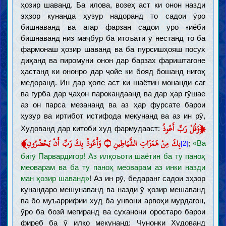
ҳозир шаванд. Ба илова, возеҳ аст ки онон назди
эҳзор кунанда ҳузур надоранд то садои ӯро
бишнаванд ва агар фарзан садои ӯро ғиёби
бишнаванд низ маҷбур ба итоъати ӯ нестанд то ба
фармонаш ҳозир шаванд ва ба пурсишҳояш посух
диҳанд ва пиромуни онон дар барзах фариштагоне
Муқаддамот
ҳастанд ки ононро дар ҷойе ки бояд бошанд нигоҳ
Ақл
медоранд. Ин дар ҳоле аст ки шаётин монанди саг
Илм
ва гурба дар ҷаҳон парокандаанд ва дар ҳар гӯшае
Зарурат ва чигунагии касби илм (иҷтиҳод)
аз он парса мезананд ва аз ҳар фурсате барои
Мавонеъи касби илм
ҳузур ва иртибот истифода мекунанд ва аз ин рӯ,
Тақлид
﴿
Хурофот
وَقُلْ رَبِّ أَعُوذُ
Худованд дар китоби худ фармудааст:
Вазойиф ва аъмоли олимон
﴾
بِكَ مِنْ هَمَزَاتِ الشَّيَاطِينِ ۝ وَأَعُوذُ بِكَ رَبِّ أَنْ يَحْضُرُونِ
;
«Ва
[2]
Ҳуҷҷат
бигӯ Парвардигор! Аз илқоъоти шаётин ба ту паноҳ
Китоби Худованд
Ҳуҷҷият, эъҷоз ва ҷойгоҳи Қуръон
меоварам ва ба ту паноҳ меоварам аз инки назди
Тафсири Қуръон
Равиш ва қавоъиди тафсири Қуръон
ман ҳозир шаванд»
! Аз ин рӯ, бедаранг садои эҳзор
Тафсири бархи оёти Қуръон
кунандаро мешунаванд ва назди ӯ ҳозир мешаванд
Халифаи Худованд
ва бо муъаррифии худ ба унвони арвоҳи мурдагон,
Зарурати ва сифоти халифаи Худованд
Тариқаи шинохти халифаи Худованд (мӯъҷиза ва нас)
ӯро ба бозӣ мегиранд ва суханони оростаро барои
Ривоёти расида аз хулафоъи Худованд (воҳид ва мутавотир)
фиреб ба ӯ илқо мекунанд; Чунонки Худованд