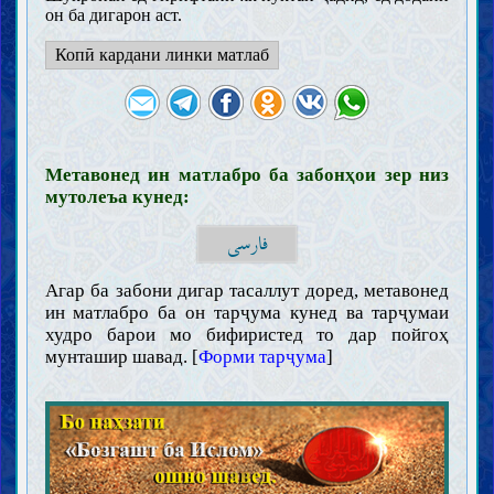
он ба дигарон аст.
Вузу, ғусл ва таяммум
Намоз
Копӣ кардани линки матлаб
Азон ва Иқома
Намозҳои воҷиби явмия
Намози ҷамоъат
Намози мусофир
Намози қазоъ
Метавонед ин матлабро ба забонҳои зер низ
Намози ҷумъа ва идайн
мутолеъа кунед:
Намози оёт
فارسی
Намозҳои мустаҳаб
Масҷид
Закот, хумс, садақа ва вақф
Агар ба забони дигар тасаллут доред, метавонед
Рӯза ва Эътикоф
ин матлабро ба он тарҷума кунед ва тарҷумаи
худро барои мо бифиристед то дар пойгоҳ
Хӯрданиҳо ва ошомиданиҳо
мунташир шавад. [
Форми тарҷума
]
Шикор ва зебҳи ҳайвонот
Назр, аҳд ва савганд
Ҳаҷ, Умра ва Зиёрат
Ҷиҳод, дифоъ ва ҳиҷрат
Амри ба маъруф ва наҳй аз мункар