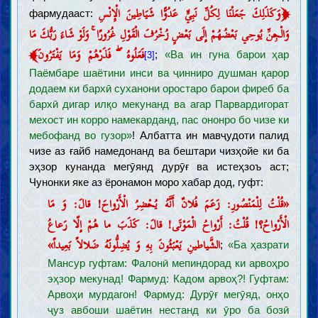
Ақойид
﴿
وَكَذَلِكَ جَعَلْنَا لِكُلِّ نَبِيٍّ عَدُوًّا شَيَاطِينَ الْإِنْسِ
фармудааст:
Шинохти Худованд (вуҷуд, сифот ва афъол)
وَالْجِنِّ يُوحِي بَعْضُهُمْ إِلَى بَعْضٍ زُخْرُفَ الْقَوْلِ غُرُورًا ۚ وَلَوْ شَاءَ رَبُّكَ مَا
Шинохти хулафоъи Худованд
﴾
فَعَلُوهُ ۖ فَذَرْهُمْ وَمَا يَفْتَرُونَ
;
«Ва ин гуна барои ҳар
[3]
Паёмбарон
Паёмбари хотам
Паёмбаре шаётини инси ва ҷинниро душман қарор
Вежагиҳои Паёмбари хотам
додаем ки бархӣ суханони оростаро барои фиреб ба
Ёрон ва ҳамсарони Паёмбари хотам
бархӣ дигар илқо мекунанд ва агар Парвардигорат
Итрат ва аҳли байти Паёмбари хотам
Маҳдӣ
мехост ин корро намекарданд, пас ононро бо чизе ки
Вуҷуди Маҳдӣ ва вежагиҳои ӯ
мебофанд во гузор»
! Албатта ин мавҷудоти палид
Мансур ва наҳзати заминасозӣ барои зуҳури Маҳдӣ
Нишонаҳои зуҳури Маҳдӣ ва фитнаҳои охируззамон
чизе аз ғайб намедонанд ва бештари чизҳойе ки ба
Шинохти охират
эҳзор кунанда мегӯянд дурӯғ ва истеҳзоъ аст;
Руҳ, Ҷин ва Фариштагон
Чунонки яке аз ёронамон моро хабар дод, гуфт:
Барзах, Қиёмат, Биҳишт ва Дӯзах
«قُلْتُ لِلْمَنْصُورِ: زَعَمَ فُلانٌ أَنَّهُ یُحْضِرُ الْأَرْواحَ! قالَ: وَ مَا
Раҷъат, Ҳулул ва Таносух
الْأَرْواحُ؟! قُلْتُ: أَرْواحُ الْمَوْتَى! قالَ: کَذَبَ ما هُمْ إِلّا رَعاعُ
Шинохти имон ва куфр
الشَّیاطینِ یَعْبَثُونَ بِهِ وَ یُضِلُّونَهُ ضَلالاً بَعِیداً»
Имон ва маротиби он
;
«Ба ҳазрати
Куфр ва маротиби он
Мансур гуфтам: Фалонӣ мепиндорад ки арвоҳро
Адён, мазоҳиб ва фирқаҳо
эҳзор мекунад! Фармуд: Кадом арвоҳ?! Гуфтам:
Ахлоқ
Арвоҳи мурдагон! Фармуд: Дурӯғ мегӯяд, онҳо
ҷуз авбоши шаётин нестанд ки ӯро ба бозӣ
Макорими ахлоқӣ