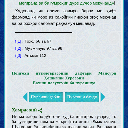
мегиранд ва ба гумроҳии дуре дучор мекунанд»
!
Тазкия ва таҳзиби нафс
Зикр, дуъо, таваккал ва тавассул
Худованд ин олими азимро барои мо ҳифз
Тавба, истиғфор ва ҷуброни гузашта
фармояд ки моро аз ҳақойиқи пинҳон огоҳ мекунад
Некӣ бо падар ва модар ва хешовандон
ва ба роҳҳои саломат раҳнамун мешавад.
Бахшандагӣ ва расидагӣ ба ниёзмандон
Иффат, ҳаё ва ғайрат
Адаб, гузашт ва фурӯ хӯрдани хашм
↑[1]
. Тоҳо/ 66 ва 67
Разоъили ахлоқӣ
↑[2]
. Мӯъминун/ 97 ва 98
Гуноҳони кабира
↑[3]
. Анъом/ 112
Дурӯғ, ғайбат ва бӯҳтон
Саббу лаъни нораво
Такаббур
Пойгоҳи иттилоърасонии дафтари Мансури
Бетобӣ дар мусибат
Ҳошимии Хуросонӣ
Бахши посухгӯйи ба пурсишҳо
Осори гуноҳ
Аҳком
Пурсиши қаблӣ
Пурсиши баъдӣ
Усул ва қавоъиди фиқҳ
Таҳорот ва наҷосот
Ҳамрасонӣ
Ҳайз, нифос, истиҳоза ва ҷанобат
Ин матлабро бо дӯстони худ ба иштирок гузоред, то
Тиб ва тадовӣ
ба густариши илм ва маърифати динӣ кӯмак кунед.
Шукронаи ёд гирифтани як нуктаи ҷадид, ёд додани
Пӯшиш ва оройиш