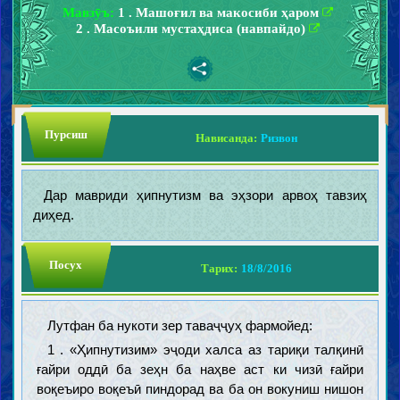
Мавзӯъ:
1 . Машоғил ва макосиби ҳаром
2 . Масоъили мустаҳдиса (навпайдо)
Пурсиш
Нависанда:
Ризвон
Дар мавриди ҳипнутизм ва эҳзори арвоҳ тавзиҳ
диҳед.
Посух
Тарих:
18/8/2016
Лутфан ба нукоти зер таваҷҷуҳ фармойед:
1 . «Ҳипнутизим» эҷоди халса аз тариқи талқинӣ
ғайри оддӣ ба зеҳн ба наҳве аст ки чизӣ ғайри
воқеъиро воқеъӣ пиндорад ва ба он вокуниш нишон