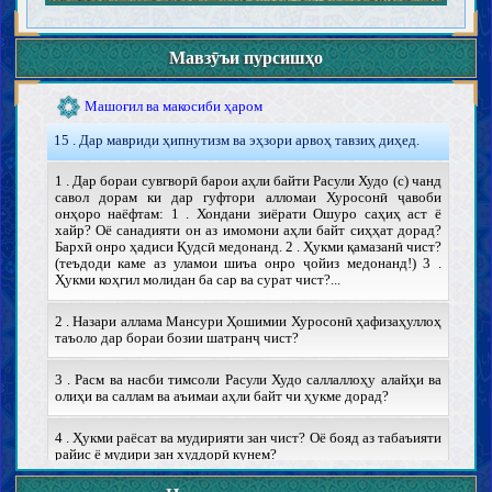
Ҳудуд ва таъзирот
Қасос ва диёт
Вилоят, қазоват ва шаҳодат
Мавзӯъи пурсишҳо
Ҳаҷр (мамнӯъият аз тасарруфоти молӣ)
Машоғил ва макосиби ҳаром
15 . Дар мавриди ҳипнутизм ва эҳзори арвоҳ тавзиҳ диҳед.
1 . Дар бораи сувгворӣ барои аҳли байти Расули Худо (с) чанд
савол дорам ки дар гуфтори алломаи Хуросонӣ ҷавоби
онҳоро наёфтам: 1 . Хондани зиёрати Ошуро саҳиҳ аст ё
хайр? Оё санадияти он аз имомони аҳли байт сиҳҳат дорад?
Бархӣ онро ҳадиси Қудсӣ медонанд. 2 . Ҳукми қамазанӣ чист?
(теъдоди каме аз уламои шиъа онро ҷойиз медонанд!) 3 .
Ҳукми коҳгил молидан ба сар ва сурат чист?...
2 . Назари аллама Мансури Ҳошимии Хуросонӣ ҳафизаҳуллоҳ
таъоло дар бораи бозии шатранҷ чист?
3 . Расм ва насби тимсоли Расули Худо саллаллоҳу алайҳи ва
олиҳи ва саллам ва аъимаи аҳли байт чи ҳукме дорад?
4 . Ҳукми раёсат ва мудирияти зан чист? Оё бояд аз табаъияти
райис ё мудири зан худдорӣ кунем?