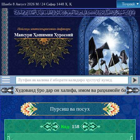
Тоҷикӣ
Шанбе 8 Август 2026 М / 24 Сафар 1448 Ҳ. Қ
дованд ӯро дар он халифа, имом ва раҳнамойе ба амри худ қарор
Пурсиш ва посух
Код:
158