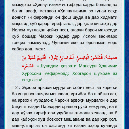
мазкур аз «Ҳипнутизим» истифода карда бошанд ва
бо ин васф, метавон «Ҳипнутизим» ро гунаи сеҳр
донист ки фароянди он фош шуда ва дар хидмати
мақосид хуб қарор гирифтааст, дар ҳоле ки сеҳр дар
Ислом мутлақан ҷойиз нест, агарчи барои мақосиди
хуб бошад; Чароки ҳадаф дар Ислом василаро
тавҷиҳ намекунад; Чунонки яке аз ёронамон моро
хабар дод, гуфт:
«سَمِعْتُ الْمَنْصُورَ الْهاشِميَّ الْخُراسانِيَّ یَقُولُ: التَّنْوِیمُ شُعْبَةٌ مِنَ
السِّحْرِ»
;
«Шунидам ҳазрати Мансури Ҳошимии
Хуросонӣ мефармояд: Хобгароӣ шӯъбае аз
сеҳр аст»
!
2 . Эҳзори арвоҳи мурдагон собит нест ва коре ки
бо ин унвон анҷом мешавад, иртибот бо шаётин аст,
на арвоҳи мурдагон; Чароки арвоҳи мурдагон ё дар
биҳишт назди Парвардигорашон рӯзӣ мехуранд ва ё
дар дӯзах гирифтори уқубати аъмоли хешанд ва ё
дар қабрҳои худ бозхост мешаванд ва дар ҳар ҳол,
машғултар аз он ҳастанд ки назди эҳзор кунанда