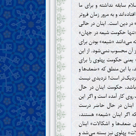
لام سابقه نداشته و برای ما
اده‌اند و به مرور زمان فروتر
 در دین است. اینان در حالی
 «تنها حکومت شیعه در جهان»
 می‌دانند «شیعه» بودن برای
 آن محسوب نمی‌شود. از این
 در جهان» یعنی حکومت پهلوی را برای
 با این منطق که «ضعف‌ها و
زدیک‌تر است!
تردیدی نیست
ر سال ۱۳۵۷ درست نبوده باشد، حکومت اینان در حال
روی کار آمده است و اگر این
 باشد، منطق اینان در حال حاضر درست
نکه اگر اینان «شیعه» هستند،
ی ضعف‌ها و اشکالات» اینان
ت» پهلوی نیز بسته می‌شد و