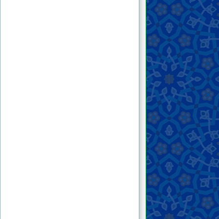
شده یا علم آن نزد خداست؟ ۲ . آیا در زمان خلفاء
گذشته این شمار کافی وجود نداشته است؟...
۹ . جناب علامه منصور هاشمی خراسانی در حال
جمع‌آوری نفر و امکانات برای حفظ جان امام
مهدی هستند و حال آنکه مسلمانان اقبالی برای
امام مهدی ندارند!! چنانکه شیخی به من گفت:
مشتاق مهدی نباش که اگر مهدی بیاید مجبور به
اطاعت هستی و اطاعت از مهدی بسیار سخت
است!! لذا بیش از آنکه مشتاق آمدن مهدی باشند
ترس از آمدن مهدی دارند!! و همه سلاح و نفر را
برای حفاظت از قدرت خود جمع کرده‌اند و مجالی
برای زمینه‌سازی ظهور امام مهدی نمی‌دهند...
۱۰ . ۱ . چرا آقای منصور هاشمی خراسانی این
قدر دیر نهضت اسلامی خود را شروع کرد؟ چرا در
اوایل انقلاب ایران شروع نکرد که مردم آمادگی
بیشتری داشتند؟ ۲ . خط مشی نهضت اسلامی
آقای هاشمی خراسانی چیست؟ اصلاح‌طلبی یا