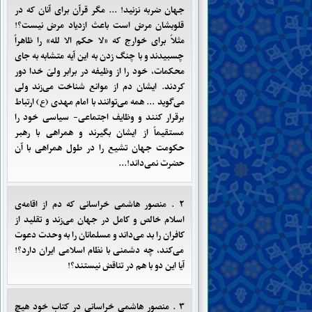
جهان ضربه نزنید! ... مگر قرآن برای آنان که در
قلوبشان مرض است باعث ازدیاد مرض نیست؟!
مثلاً برای خوارج که «لا حکم الا لله» را ظاهراً
چسبیدند و با چنگ زدن به این آیه متشابه به جای
محکمات، خود را از وظیفه در برابر ولیّ خدا دور
کردند. ایشان دم از موانع شناخت می‌زند ولی
می‌گوید ... همه می‌توانند با امام مهدی (ع) ارتباط
برقرار کنند و وظایف اجتماعی- سیاسی خود را
مستقیماً از ایشان بگیرند و همراهی با رهبر
حکومت جهان تشیع را در طول همراهی با آن
حضرت نمی‌داند!...
۲ . منصور هاشمی خراسانی که دم از اقامه‌ی
اسلام خالص و کامل در جهان می‌زند و تقلید از
کافران را بد می‌داند و مسلمانان را به وحدت دعوت
می‌کند، چه دشمنی با نظام اسلامی ایران دارد؟!
آیا این دو با هم در تناقض نیستند؟!
۳ . منصور هاشمی خراسانی در کتاب خود هیچ