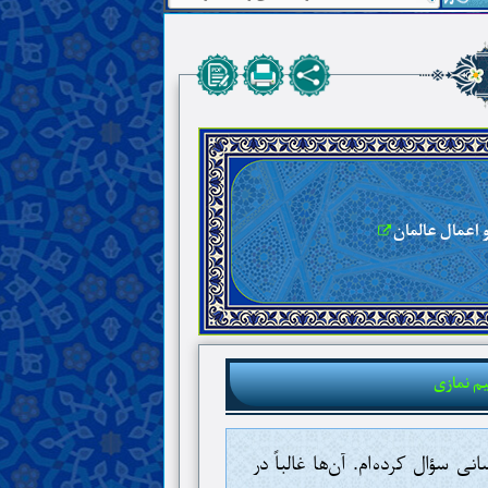
یم نمازی
ی سؤال کرده‌ام. آن‌ها غالباً در