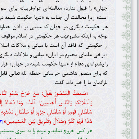
جهان» را قبول ندارد، مغالطه‌ای عوام‌فریبانه برای س
است؛ زیرا مخالفت آن جناب به «تنها حکومت شیعه د
هر حکومت دیگری در جهان که مبتنی بر «اذن خداوند» 
توجّه به اینکه مشروعیّت هر حکومتی در اسلام موقوف 
از حکومتی که فاقد آن است با مبانی و ملاکات اسل
«برخی علمای محترم در ایران» مبانی و ملاکات دیگری
را پشتوانه‌ی دفاع از «تنها حکومت شیعه در جهان» قرار د
که برای منصور هاشمی خراسانی حفظه الله تعالی قابل
یارانمان ما را خبر داد، گفت:
«سَمِعْتُ الْمَنْصُورَ يَقُولُ: مَنْ خَرَجَ يَدْعُو النَّاسَ إِل
وَالْمَلَائِكَةِ وَالنَّاسِ أَجْمَعِينَ! قُلْتُ: وَمَا دُعَائُهُ إِ
سُلْطَانِ قَوْمِهِ أَوْ سُلْطَانِ حِزْبِهِ أَوْ سُلْطَانِ مَذْهَبِهِ!
هَذَا فَهُوَ كُفْرٌ وَضَلَالٌ وَتَفْرِيقٌ بَيْنَ الْمُسْلِمِينَ»
[۳]
هر کس خروج نماید و مردم را به سوی عصبیّت