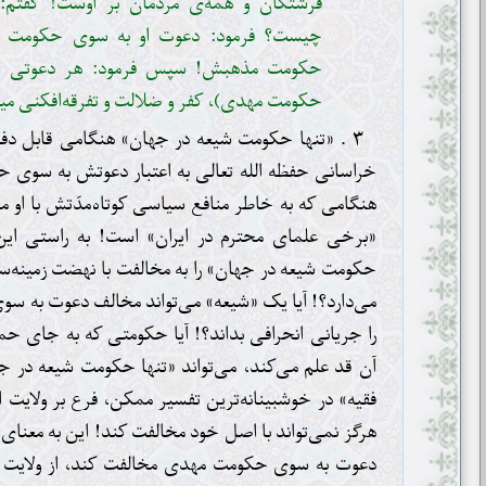
فرشتگان و همه‌ی مردمان بر اوست! گفتم:
چیست؟ فرمود: دعوت او به سوی حکومت 
حکومت مذهبش! سپس فرمود: هر دعوتی ج
حکومت مهدی)، کفر و ضلالت و تفرقه‌افکنی می
۳ . «تنها حکومت شیعه در جهان» هنگامی قابل دف
خراسانی حفظه الله تعالی به اعتبار دعوتش به سوی ح
هنگامی که به خاطر منافع سیاسی کوتاه‌مدّتش با او 
«برخی علمای محترم در ایران» است! به راستی این
حکومت شیعه در جهان» را به مخالفت با نهضت زمینه‌س
می‌دارد؟! آیا یک «شیعه» می‌تواند مخالف دعوت به س
را جریانی انحرافی بداند؟! آیا حکومتی که به جای حما
آن قد علم می‌کند، می‌تواند «تنها حکومت شیعه در
فقیه» در خوشبینانه‌ترین تفسیر ممکن، فرع بر ولایت
هرگز نمی‌تواند با اصل خود مخالفت کند! این به معنای آ
دعوت به سوی حکومت مهدی مخالفت کند، از ولایت