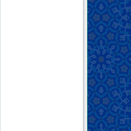
زمام امور مسلین به دست منصور خراسانی بیفتد
برنامه عملی ایشان برای اداره‌ی جوامع اسلامی
چیست؟...
۵ . می‌خواهم نظر شما را درباره پیشروی‌های ارتش
عراق در استان‌های تحت سلطه‌ی داعش و
شکست داعش در عراق و سرکوب آن در سوریه
جویا شوم. به نظرتان با نابودی داعش در عراق و
سوریه آیا باز هم دلیلی برای جهاد هست؟ چون
شما نقشه‌ی راه خود را بیان نکردید یا کاملاً روشن
بیان ننمودید. با فراهم نمودن نیرو در آسیای میانه
باید از ایران عبور کنید که اجازه نخواهند داد. بعد
باید به عراق بروید و بعد به سوریه و فلسطین. آیا
این چنین راهی هست یا نه؟ هدف چه مناطقی
است؟ شما از مبارزه صحبت کردید، ولی از کمیت
و کیفیت آن نه. با چه ابزاری؟...
۶ . جناب منصور در صفحه‌ی ۲۴۹ کتاب «بازگشت
به اسلام» گفته‌اند که هر چه بیشتر در پی مردمان