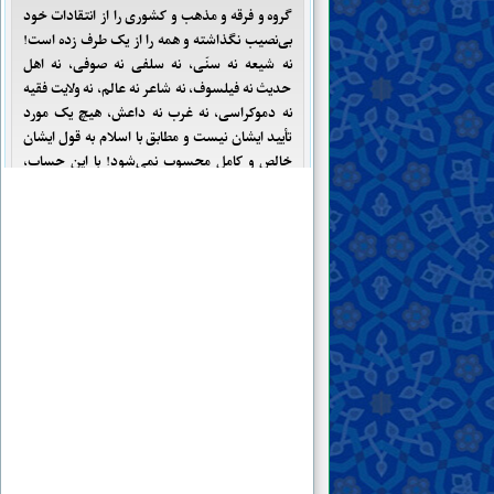
گروه و فرقه و مذهب و کشوری را از انتقادات خود
بی‌نصیب نگذاشته و همه را از یک طرف زده است!
نه شیعه نه سنّی، نه سلفی نه صوفی، نه اهل
حدیث نه فیلسوف، نه شاعر نه عالم، نه ولایت فقیه
نه دموکراسی، نه غرب نه داعش، هیچ یک مورد
تأیید ایشان نیست و مطابق با اسلام به قول ایشان
خالص و کامل محسوب نمی‌شود! با این حساب،
ایشان هیچ کس را برای خودش نگاه نداشته و همه
را از خودش رنجانده است! معلوم است که
مسلمانان دنیا یا آن طرفی هستند و یا این طرفی و
ایشان هر دو طرف را کوبیده است!...
۴ . کتاب را به امید پیدا کردن راه حلی اثباتی مرور
کردم، اما آنچه حاصل شد تنها نفی دیگران بود!
نویسنده بعد از این همه قلم‌فرسایی و بیان کلیات،
تکلیف مسلمین را در عصر غیبت مشخص نکرده
است که بالاخره چه کار باید بکنند. آیا باید دست از
همه کارها کشیده و تحصن کرده و اعلام کنند تا
مهدی علیه السلام نیامده از اعتصاب و تحصن
خود دست نخواهند برداشت؟ اگر فرضاً اکنون