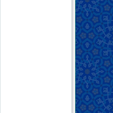
اصول‌گرایی یا اعتدال‌گرایی یا انقلابی‌گری و ...
افراد پیرامون ایشان بیشتر کدام یک از خط
مشی‌های گفته شده را دارند؟...
۱۱ . تفاوت نهضت اسلامی آقای منصور هاشمی
خراسانی با انجمن حجتیه مهدویه در چیست؟ هر
دو مخالف طاغوت هستند و هر دو مخالف
حکومت هر کسی غیر از مهدی هستند و هر دو
برای ظهور حضرت مهدی زمینه‌سازی می‌کنند و
... برخی معتقدند علت شکست انجمن حجتیه
وابسته بودن آن‌ها به مراکز استعماری و عدم
خلوص آن‌ها و یا نداشتن اذن از سوی حضرت
مهدی و ... است. در صورتی که اذنی از سوی
حضرت مهدی نباشد چگونه باید به حقانیت یک
جنبش پی برد؟...
۱۲ . این جانب کتاب «بازگشت به اسلام» را مطالعه
کردم و باید اعتراف کنم نکات جدید و عمیقی در
آن یافتم که تاکنون در کتاب دیگری نیافته بودم و از