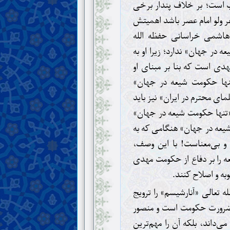
ب است؛ بر خلاف پندار برخی
 ولو امام عصر باشد اهمیتش
 هاشمی خراسانی حفظه الله
ه در جهان» ندارد؛ زیرا او به
ی است که بنا بر مبنای او
تنها حکومت شیعه در جهان»
ای محترم در ایران» نیز باید
«تنها حکومت شیعه در جهان»
ت شیعه در جهان» هنگامی که به
بی‌معناست! با این وصف،
ه را بر دفاع از حکومت مهدی
وبه و اصلاح کنند.
 تعالی «آنارشیسم» را ترویج
ه ضرورت حکومت است و منصور
داند، بلکه آن را مهم‌ترین