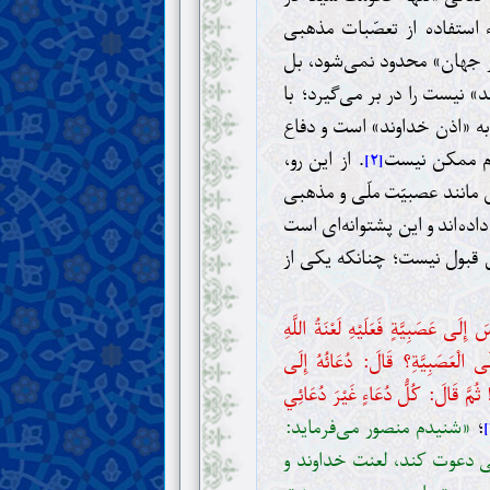
وء استفاده از تعصّبات مذهبی
ر جهان» محدود نمی‌شود، بل
نیست را در بر می‌گیرد؛ با
به «اذن خداوند» است و دفاع
ام ممکن نیست
. از این رو،
[۲]
 مانند عصبیّت ملّی و مذهبی
اده‌اند و این پشتوانه‌ای است
 قبول نیست؛ چنانکه یکی از
َى عَصَبِيَّةٍ فَعَلَيْهِ لَعْنَةُ اللَّهِ
لَى الْعَصَبِيَّةِ؟ قَالَ: دُعَائُهُ إِلَى
 ثُمَّ قَالَ: كُلُّ دُعَاءٍ غَيْرَ دُعَائِي
؛
«شنیدم منصور می‌فرماید:
ی دعوت کند، لعنت خداوند و