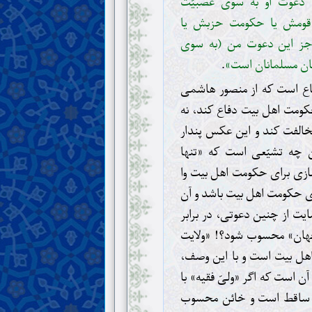
 دعوت او به سوی عصبیّت
قومش یا حکومت حزبش یا
ز این دعوت من (به سوی
ان مسلمانان است»
.
اع است که از منصور هاشمی
کومت اهل بیت دفاع کند، نه
مخالفت کند و این عکس پندار
 چه تشیّعی است که «تنها
ازی برای حکومت اهل بیت وا
وی حکومت اهل بیت باشد و آن
یت از چنین دعوتی، در برابر
 جهان» محسوب شود؟! «ولایت
 اهل بیت است و با این وصف،
ن است که اگر «ولیّ فقیه» با
 ساقط است و خائن محسوب