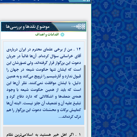
مهدی
وجود مهدی و ویژگی‌های او
منصور زمینه‌ساز ظهور مهدی
هویّت و صفات
موضوع نقدها و بررسی‌ها
گفته‌ها و نوشته‌ها
اقدامات و اهداف
۱۴ . من از برخی علمای محترم در ایران درباره‌ی
آقای خراسانی سؤال کرده‌ام. آن‌ها غالباً در جریان
دعوت این بزرگوار قرار گرفته‌اند، ولی تصوّرشان این
است که ایشان تنها حکومت شیعه در جهان را
قبول ندارد و آنارشیسم را ترویج می‌کند و به همین
دلیل، با ایشان موافقت نمی‌کنند. نظر آن‌ها این
است که باید از همین حکومت شیعه با وجود
همه‌ی ضعف‌ها و اشکالاتی که دارد دفاع کرد و
تبلیغ علیه آن و تضعیف آن جایز نیست. البته آن‌ها
کمابیش برکات و محسّنات دعوت این بزرگوار را هم
درک کرده‌اند...
۱ . اگر اهل خیر هستید به اسلامی‌ترین نظام