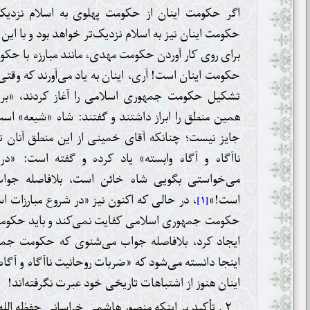
اگر حکومت اینان از حکومت پهلوی به اسلام نزدی
حکومت اینان نیز به اسلام نزدیک‌تر خواهد بود و با این
برای روی کار آوردن حکومت مهدی، مانند مبارزه با حکو
حکومت اینان است! آری، اینان به یاد می‌آورند که وقتی
تشکیل حکومت جمهوری اسلامی را آغاز کردند، «برخ
همین منطق را ابراز داشتند و گفتند: شاه «شیعه» اس
جایز نیست؛ چنانکه آقای خمینی از این منطق آنان 
ناآگاه و آگاه وابسته» یاد کرده و گفته است: «در
می‌خواستی بگویی شاه خائن است، بلافاصله جوا
است!»
، در حالی که اکنون نیز «در شروع مبارزات 
[۱]
حکومت جمهوری اسلامی کفایت نمی‌کند و باید حکومت 
ایجاد کرد، بلافاصله جواب می‌شنوی که حکومت جمه
اینجا دانسته می‌شود که «ضربات روحانیت ناآگاه و آگاه 
اینان هنوز از اشتباهات تاریخی خود عبرت نگرفته‌اند!
۲ . تأکید بر اینکه منصور هاشمی خراسانی حفظه الل