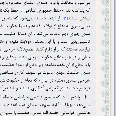
می‌شود و مخالفت با او بر همه‌ی «علمای محترم» واج
که پنداشته‌اند: «حفظ جمهوری اسلامی از حفظ یک نفر
بیشتر است»
. از اینجا دانسته می‌شود که منصور
[۴]
تعالی نیازی به دفاع از «ولایت فقیه» و «تنها حکومت شیع
سوی چیزی بهتر دعوت می‌کند و آن همانا حکومت مهد
تأسیس‌پذیر است و با این وصف، «ولایت فقیه» و «
نیازمند هستند که از او دفاع کنند! همچنانکه «برخی علم
پیش از هر چیز مدافع حکومت مهدی باشند و دفاع از 
را بر دفاع از آن مقدّم ندانند؛ زیرا دفاع از «تنها حکوم
سوی حکومت مهدی دعوت می‌شوند، کاری متناقض و 
«برخی علمای محترم در ایران» که دفاع از حکومت شیع
ترجیح داده‌اند، در گمراهی آشکاری هستند و باید فوراً ت
۴ . واضح است که منصور هاشمی خراسانی حفظه الله
نمی‌دهد؛ چراکه «آنارشیسم» به معنای عدم اعتقاد ب
هاشمی خراسانی حفظه الله تعالی حکومت را ضروری می‌