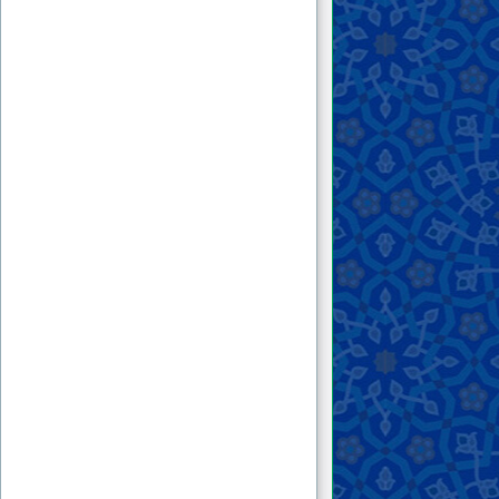
شایسته گشته‌ام کمتر یافته‌ام! ایشان تاکنون به
کجاها سفر نموده و با چه شخصیت‌هایی ملاقات
نموده‌اند که به این نتیجه رسیده‌اند که گویا زمین از
مردمان شایسته خالی است؟!!
۷ . حضرت علامه خراسانی در ص۱۴۶ کتاب
«بازگشت به اسلام» به برداشتن مرزها بین
کشورهای اسلامی و ایجاد پول و ارتش مشترک
اشاره داشته‌اند. راهکار عملی و اجرایی برای اجرای
این آرمان چگونه است؟ آیا تا قبل از ظهور حضرت
مهدی (ع) ضمانت اجرایی وجود دارد؟
۸ . با توجه به قاعده‌ای که علامه منصور هاشمی
خراسانی حفظه الله تعالی در مورد ظهور امام
مهدی علیه السلام مطرح کرده‌اند که ظهور ایشان
نیازی به اجتماع همه‌ی مردم ندارد و نیازمند
اجتماع شمار کافی از آن‌هاست، برای بنده چند
سؤال به ترتیب زیر مطرح شده است: ۱ . آیا کمیت
و کیفیت این شمار کافی برای جناب علامه معلوم