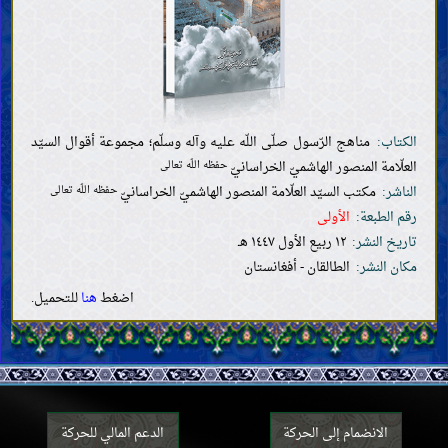
الرضاعة والحضانة وتربية الأطفال
الطلاق واللعان والإيلاء والعدّة
الوصيّة والإرث
الأموات
القضايا المستحدثة
الكتاب:
مناهج الرّسول صلّى اللّه عليه وآله وسلّم؛ مجموعة أقوال السيّد
العلّامة المنصور الهاشميّ الخراسانيّ
حفظه اللّه تعالى
الناشر:
مكتب السيّد العلّامة المنصور الهاشميّ الخراسانيّ
حفظه اللّه تعالى
رقم الطبعة:
الأولى
تاريخ النشر:
١٢ ربيع الأول ١٤٤٧ هـ
مكان النشر:
الطالقان - أفغانستان
اضغط
هنا
للتحميل.
الانضمام إلى الحركة
الدعم المالي للحركة