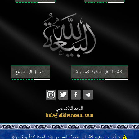
الاشتراك في النشرة الإخبارية
الدخول إلى الموقع
البريد الالكتروني
info@alkhorasani.com
﴾
﴿
لا بأس بالنسخ والاقتباس مع ذكر المصدر،
وَاللَّهُ بِمَا تَعْمَلُونَ خَبِيرٌ
.