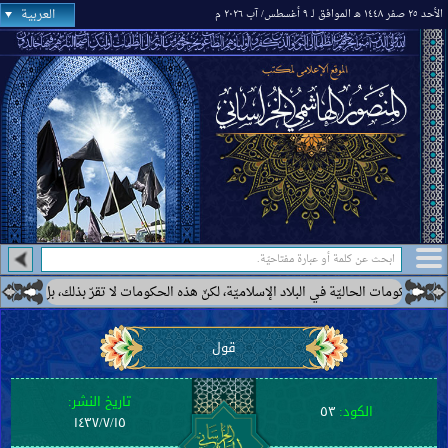
العربية
الأحد ٢٥ صفر ١٤٤٨ هـ الموافق لـ ٩ أغسطس/ آب ٢٠٢٦ م
حكومات الحاليّة في البلاد الإسلاميّة، لكنّ هذه الحكومات لا تقرّ بذلك، بل ترى بعضها 
قول
تاريخ النشر:
الكود:
٥٣
١٤٣٧/٧/١٥