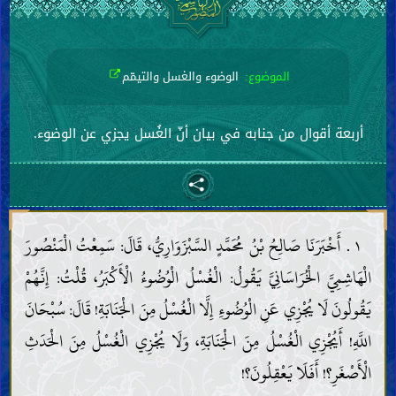
الموضوع:
الوضوء والغسل والتيمّم
أربعة أقوال من جنابه في بيان أنّ الغُسل يجزي عن الوضوء.
١ . أَخْبَرَنَا صَالِحُ بْنُ مُحَمَّدٍ السَّبْزَوَارِيُّ، قَالَ: سَمِعْتُ الْمَنْصُورَ
الْهَاشِمِيَّ الْخُرَاسَانِيَّ يَقُولُ: الْغُسْلُ الْوُضُوءُ الْأَكْبَرُ، قُلْتُ: إِنَّهُمْ
يَقُولُونَ لَا يُجْزِي عَنِ الْوُضُوءِ إِلَّا الْغُسْلُ مِنَ الْجَنَابَةِ! قَالَ: سُبْحَانَ
اللَّهِ! أَيُجْزِي الْغُسْلُ مِنَ الْجَنَابَةِ، وَلَا يُجْزِي الْغُسْلُ مِنَ الْحَدَثِ
الْأَصْغَرِ؟! أَفَلَا يَعْقِلُونَ؟!