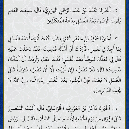
٢ . أَخْبَرَنَا مُحَمَّدُ بْنُ عَبْدِ الرَّحْمَنِ الْهَرَوِيُّ، قَالَ: سَمِعْتُ الْعَالِمَ
يَقُولُ: الْوُضُوءُ بَعْدَ الْغُسْلِ بِدْعَةُ الْمُتَكَلِّفِينَ.
٣ . أَخْبَرَنَا حَمْزَةُ بْنُ جَعْفَرٍ الْقُمِّيُّ، قَالَ: كُنْتُ أَتَوَضَّأُ بَعْدَ الْغُسْلِ
لِمَا أَجِدُ فِي نَفْسِي، فَأَرَدْتُ أَنْ أَسْأَلَهُ فَنَسِيتُ، فَلَمَّا دَخَلْتُ عَلَيْهِ
قَالَ لِي: لَعَلَّكَ تَتَوَضَّأُ بَعْدَ الْغُسْلِ! قُلْتُ: نَعَمْ، وَأَرَدْتُ أَنْ أَسْأَلَكَ
فَنَسِيتُ! قَالَ: فَلَا تَفْعَلْ، فَإِنْ أَبَيْتَ إِلَّا أَنْ تَفْعَلَ، فَتَوَضَّأْ قَبْلَ
الْغُسْلِ لَا بَعْدَهُ، فَإِنَّ الْوُضُوءَ بَعْدَ الْغُسْلِ إِسْرَافٌ، وَإِنَّ اللَّهَ لَا
يُحِبُّ الْمُسْرِفِينَ.
٤ . أَخْبَرَنَا ذَاكِرُ بْنُ مَعْرُوفٍ الْخُرَاسَانِيُّ، قَالَ: أَتَيْتُ الْمَنْصُورَ
قَبْلَ الزَّوَالِ مِنْ يَوْمِ الْجُمُعَةِ لِأُصَاحِبَهُ إِلَى الصَّلَاةِ، فَقَالَ لِي: تَرَبَّصْ
المقدّمات