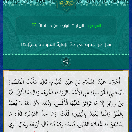
الموضوع:
الروايات الواردة عن خلفاء اللّه
قول من جنابه في حدّ الرّواية المتواترة وحجّيّتها
أَخْبَرَنَا عَبْدُ السَّلَامِ بْنُ عَبْدِ الْقَيُّومِ، قَالَ: سَأَلْتُ الْمَنْصُورَ
الْهَاشِمِيَّ الْخُرَاسَانِيَّ عَنِ الْأَخْذِ بِالرِّوَايَةِ، فَكَرِهَهُ وَقَالَ: مَا أَنْزَلَ اللَّهُ
مِنْ رِوَايَةٍ إِلَّا مَا تَوَاتَرَ عَلَيْهَا الْأَلْسُنُ، وَذَلِكَ لِأَنَّ اللَّهَ لَا يُعْبَدُ
بِالظَّنِّ وَإِنَّمَا يُعْبَدُ بِالْيَقِينِ، قُلْتُ: وَمَا حَدُّ التَّوَاتُرِ؟ قَالَ: مَا
يَسْتَيْقِنُ بِهِ عُقَلَاءُ النَّاسِ، قُلْتُ: وَكَمْ ذَا؟ قَالَ: أَرْبَعَةُ رِجَالٍ ذَوِي