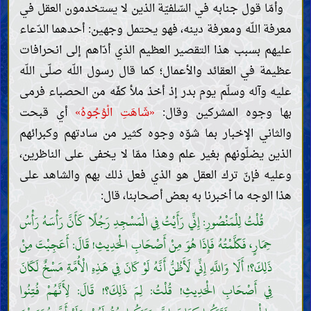
وأمّا قول جنابه في السّلفيّة الذين لا يستخدمون العقل في
معرفة اللّه ومعرفة دينه، فهو يحتمل وجهين: أحدهما الدّعاء
عليهم بسبب هذا التقصير العظيم الذي أدّاهم إلى انحرافات
عظيمة في العقائد والأعمال؛ كما قال رسول اللّه صلّى اللّه
عليه وآله وسلّم يوم بدر إذ أخذ ملأ كفّه من الحصباء فرمى
بها وجوه المشركين وقال:
«شَاهَتِ الْوُجُوهُ»
أي قبحت
والثاني الإخبار بما شوّه وجوه كثير من سادتهم وكبرائهم
الذين يضلّونهم بغير علم وهذا ممّا لا يخفى على الناظرين،
وعليه فإنّ ترك العقل هو الذي فعل ذلك بهم والشاهد على
هذا الوجه ما أخبرنا به بعض أصحابنا، قال:
قُلْتُ لِلْمَنْصُورِ: إِنِّي رَأَيْتُ فِي الْمَسْجِدِ رَجُلًا كَأَنَّ رَأْسَهُ رَأْسُ
حِمَارٍ، فَكَلَّمْتُهُ فَإِذَا هُوَ مِنْ أَصْحَابِ الْحَدِيثِ! قَالَ: أَعَجِبْتَ مِنْ
ذَلِكَ؟! أَلَا وَاللَّهِ إِنِّي لَأَظُنُّ أَنَّهُ لَوْ كَانَ فِي هَذِهِ الْأُمَّةِ مَسْخٌ لَكَانَ
فِي أَصْحَابِ الْحَدِيثِ! قُلْتُ: لِمَ ذَلِكَ؟! قَالَ: لِأَنَّهُمْ فُتِنُوا