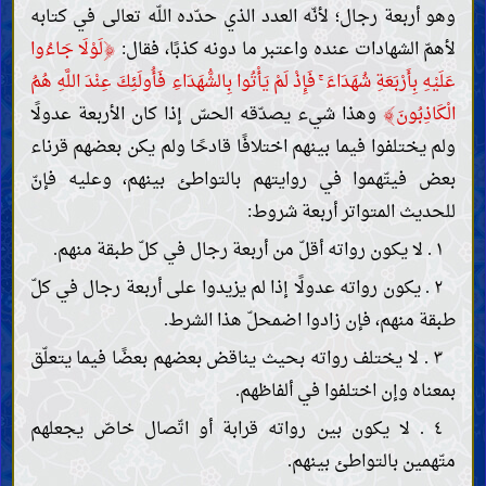
وهو أربعة رجال؛ لأنّه العدد الذي حدّده اللّه تعالى في كتابه
﴿
لأهمّ الشهادات عنده واعتبر ما دونه كذبًا، فقال:
لَوْلَا جَاءُوا
عَلَيْهِ بِأَرْبَعَةِ شُهَدَاءَ ۚ فَإِذْ لَمْ يَأْتُوا بِالشُّهَدَاءِ فَأُولَئِكَ عِنْدَ اللَّهِ هُمُ
﴾
الْكَاذِبُونَ
وهذا شيء يصدّقه الحسّ إذا كان الأربعة عدولًا
ولم يختلفوا فيما بينهم اختلافًا قادحًا ولم يكن بعضهم قرناء
بعض فيتّهموا في روايتهم بالتواطئ بينهم، وعليه فإنّ
للحديث المتواتر أربعة شروط:
١ . لا يكون رواته أقلّ من أربعة رجال في كلّ طبقة منهم.
٢ . يكون رواته عدولًا إذا لم يزيدوا على أربعة رجال في كلّ
طبقة منهم، فإن زادوا اضمحلّ هذا الشرط.
٣ . لا يختلف رواته بحيث يناقض بعضهم بعضًا فيما يتعلّق
بمعناه وإن اختلفوا في ألفاظهم.
٤ . لا يكون بين رواته قرابة أو اتّصال خاصّ يجعلهم
متّهمين بالتواطئ بينهم.