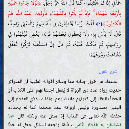
﴿
عَدْلٍ إِذَا لَمْ يَخْتَلِفُوا، كَمَا قَالَ اللَّهُ عَزَّ وَجَلَّ:
لَوْلَا جَاءُوا عَلَيْهِ
بِأَرْبَعَةِ شُهَدَاءَ ۚ فَإِذْ لَمْ يَأْتُوا بِالشُّهَدَاءِ فَأُولَئِكَ عِنْدَ اللَّهِ هُمُ
﴾
الْكَاذِبُونَ
، قُلْتُ: رُبَّمَا يَخْتَلِفُونَ فِي أَلْفَاظِهِمْ وَالْمَعْنَى وَاحِدٌ،
[١]
قَالَ: لَا بَأْسَ بِهِ، وَلَا يَكُونَ بَعْضُهُمْ قُرَنَاءَ بَعْضٍ فَيُتَّهَمُوا فِي
رِوَايَتِهِمْ، ثُمَّ مَكَثَ هُنَيَّةً، ثُمَّ قَالَ: إِنَّ السَّلَفِيَّةَ تَرَكُوا الْعَقْلَ
فَشَاهَتْ وُجُوهُهُمْ!
شرح القول:
يستفاد من قول جنابه هذا وسائر أقواله الطيّبة أنّ المتواتر
حديث رواه عدد من الرّواة لا يُعقل اجتماعهم على الكذب أو
الخطأ بالنظر إلى كثرتهم وانتشارهم، ولذلك يؤدّي العقلاء إلى
اليقين بصدوره وليس لرواته عدد محدّد؛ كما لم يحدّده
حفظه اللّه تعالى في البداية إذا سئل عنه ولكنّه قال:
«مَا
يَسْتَيْقِنُ بِهِ عُقَلَاءُ النَّاسِ»
، فلمّا راجعه السائل جعل له حدًّا