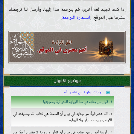
إذا كنت تجيد لغة أخرى، قم بترجمة هذا إليها، وأرسل لنا ترجمتك
المقدّمات
لنشرها على الموقع. [
استمارة الترجمة
]
العقل
العلم
معنى العلم ووجوب اكتسابه
موانع العلم وذمّ أهلها
صفات العلماء وواجباتهم
الحجّة
كتاب اللّه
حجّيّة القرآن وصفاته
تفسير بعض آيات القرآن
موضوع الأقوال
خليفة اللّه
ضرورة خليفة اللّه وصفاته
الروايات الواردة عن خلفاء اللّه
٤ . قول من جنابه في حدّ الرّواية المتواترة وحجّيّتها
١ . اثنا عشر قولًا من جنابه في بيان أنّ الحجّة هي كتاب اللّه وخليفته في
الأرض، وليست الرأي ولا الرواية.
٢ . أربعة أقوال من جنابه في بيان أنّ الرأي والرواية لا يغنيان أحدًا من