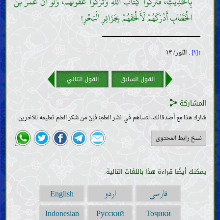
بِالْحَدِيثِ، فَتَرَكُوا كِتَابَ اللَّهِ وَتَرَكُوا عُقُولَهُمْ، وَلَوْ أَنَّ عُمَرَ بْنَ
الْخَطَّابِ أَدْرَكَهُمْ لَأَلْحَقَهُمْ بِجَزَائِرِ الْبَحْرِ!
↑[١]
. النّور/ ١٣
القول السابق
القول التالي
المشاركة
شارك هذا مع أصدقائك، لتساهم في نشر العلم؛ فإنّ من شكر العلم تعليمه للآخرين.
نسخ رابط المحتوى
يمكنك أيضًا قراءة هذا باللغات التالية:
فارسی
اردو
English
Indonesian
Русский
Тоҷикӣ