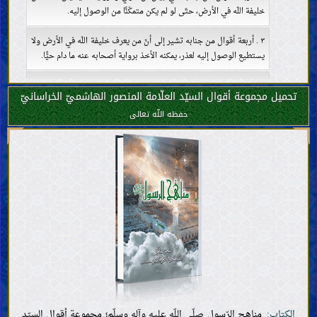
خليفة اللّه في الأرض، حتّى لو لم يكن متمكّنًا من الوصول إليه.
٣ . أربعة أقوال من جنابه تشير إلى أنّ من يعرف خليفة اللّه في الأرض ولا
يستطيع الوصول إليه لعذر، يمكنه الأخذ برواية أصحابه عنه ما دام حيًّا.
٥ . أربعة أقوال من جنابه في خير حديث رواه المحدّثون.
تحميل مجموعة أقوال السيّد العلّامة المنصور الهاشميّ الخراسانيّ
حفظه اللّه تعالى
٦ . قولان من جنابه في بيان أنّ أحسن الحديث كتاب اللّه وكلّ حديث
يخالف كتاب اللّه فهو زخرف.
٧ . ثمانية أقوال من جنابه في بيان حجّيّة سنّة النّبيّ، وذمّ الذين لا
يعتبرون غير القرآن حجّة.
العقائد
معرفة اللّه؛ وجوده وصفاته وأفعاله
معرفة خلفاء اللّه
صفات الأنبياء وسيرتهم
صفات النبيّ الخاتم وسيرته
خصائص النبيّ الخاتم
أصحاب النبيّ الخاتم وأزواجه
الكتاب:
مناهج الرّسول صلّى اللّه عليه وآله وسلّم؛ مجموعة أقوال السيّد
صفات أهل بيت النبيّ الخاتم وسيرتهم