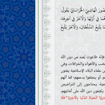
ورَ الْهَاشِمِيَّ الْخُرَاسَانِيَّ يَقُولُ:
ا فِي أَوَّلِهَا وَالْآخَرُ فِي آخِرِهَا،
يَتَّبِعُ السُّلْطَانَ، وَالْآخَرُ يَتَّبِعُ
إنّه طاغوت يُعبد من دون اللّه
لتعصّب والأهواء والخرافات، وفي
ن علماء البلاد الإسلاميّة يفتون
، أو يتمتّعوا بدعمهم؛ كما أنّهم
اميّة، يحتاجون إلى التراخيص
يّفون دين اللّه على أمانيّهم،
رَوُا الْحَيَاةَ الدُّنْيَا بِالْآخِرَةِ ۖ فَلَا