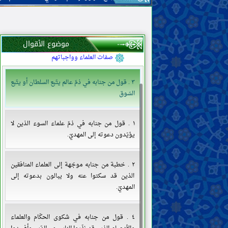
العقل
العلم
معنى العلم ووجوب اكتسابه
موضوع الأقوال
موانع العلم وذمّ أهلها
صفات العلماء وواجباتهم
٣ . قول من جنابه في ذمّ عالم يتّبع السلطان أو يتّبع
السّوق
١ . قول من جنابه في ذمّ علماء السوء الذين لا
يؤيّدون دعوته إلى المهديّ.
٢ . خطبة من جنابه موجّهة إلى العلماء المنافقين
الذين قد سكتوا عنه ولا يبالون بدعوته إلى
المهديّ.
٤ . قول من جنابه في شكوى الحكّام والعلماء