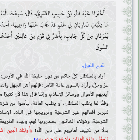
أَخْبَرَنَا عَبْدُ اللَّهِ بْنُ حَبِيبٍ الطَّبَرِيُّ، قَالَ: سَمِعْتُ الْمَنْصُ
مَا ذِئْبَانِ ضَارِيَانِ فِي غَنَمٍ قَدْ غَابَ عَنْهَا رَاعِيهَا، أَحَدُهُمَ
يَمْزُقَانِ مِنْ كُلِّ جَانِبٍ، بِأَضَرَّ فِي قَوْمٍ مِنْ عَالِمَيْنِ أَحَدُهُمَا 
السُّوقَ.
شرح القول:
أراد بالسلطان كلّ حاكم من دون خليفة اللّه في الأرض؛ ف
عزّ وجلّ، وأراد بالسوق عامّة النّاس؛ فإنّهم أهل الجهل وا
أيديهم الأموال ووسائل الإعلام، وإنّما قال هذا لأنّ كثيرًا م
وفقًا لما يطلب السلطان، أو يطلب العامّة، ليأمنوا من شرّهم
لتبرير أفعالهم غير الشرعيّة وترويجها في البلاد الإسل
الشرعيّة، وهؤلاء الخائنون يصدرونها لهم، وبهذه الطريقة يك
﴿
بدلًا من تكييف أمانيّهم على دين اللّه!
أُولَئِكَ الَّذِينَ اشْتَ
﴾
يُخَفَّفُ عَنْهُمُ الْعَذَابُ وَلَا هُمْ يُنْصَرُونَ
[١]