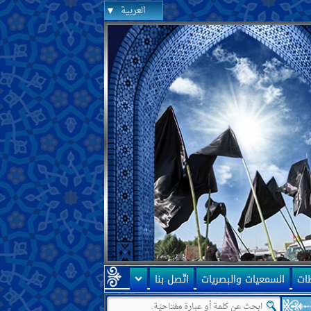
العربية
ظات
السمعيات والبصريات
اتّصل بنا
حكومة إيران أنّها ممهّدة لظهور الإمام المهديّ عليه السلام! سؤالي أنّه كيف ي