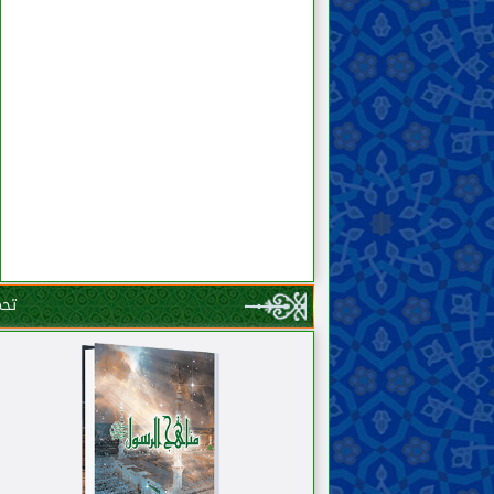
الطبّ والتداوي
اللباس والزينة
الوضوء والغسل والتيمّم
الصلاة
الزكاة والخمس والصدقة والوقف
الصوم والإعتكاف
الأطعمة والأشربة
صيد الحيوان وذبحه
النذر والعهد واليمين
الحجّ والعمرة والزيارة
الجهاد والدفاع والهجرة
تحم
الدعوة إلى الخير والأمر بالمعروف والنهي
عن المنكر
الحدود والتعزيرات
القصاص والدّيات
الولاية والقضاء والشهادة
الحَجْر (منع التصرّف في المال)
المشاغل والمكاسب المحرّمة
العقود والمعاملات