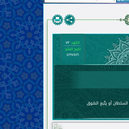
الكود:
٧٣
تاريخ النشر:
١٤٣٧/١١/١٦
السلطان أو يتّبع السّوق