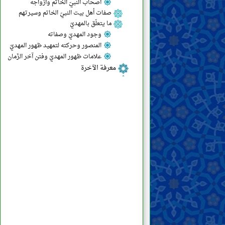
أصحاب النبيّ الخاتم وأزواجه
صفات أهل بيت النبيّ الخاتم وسيرتهم
ما يتعلّق بالمهديّ
وجود المهديّ وصفاته
المنصور وحركته لتمهيد ظهور المهديّ
علامات ظهور المهديّ وفتن آخر الزّمان
معرفة الآخرة
معرفة الإيمان والكفر
صفات الإيمان والكفر وأهلهما
ما يتعلّق بالأديان والمذاهب والفِرَق
الأخلاق
الأدعية والزيارات
النصائح والمواعظ
مكارم الأخلاق ورذائلها
الأحكام
أصول الفقه وقواعده
الطهارات والنجاسات
الجنابة والحيض والنفاس والاستحاضة
والإياس