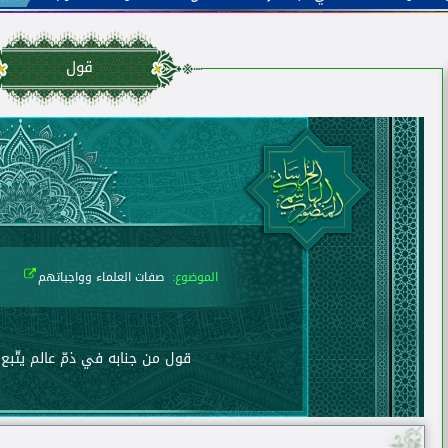
قول
الموضوع:
صفات العلماء وواجباتهم
قول من جنابه في ذمّ عالم يتّبع 