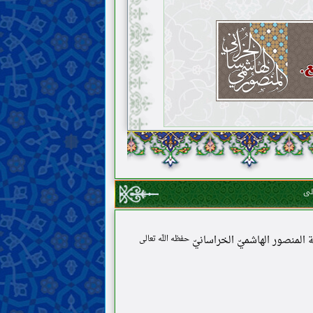
لى
مة المنصور الهاشميّ الخراسانيّ
حفظه اللّه تعالى