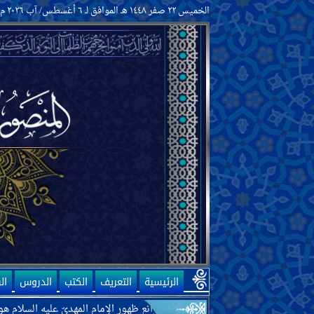
الخميس ٢٢ صفر ١٤٤٨ هـ الموافق لـ ٦ أغسطس/ آب ٢٠٢٦ م
الرئيسية
التعريف
الكتب
الدروس
ال
 اللّه تعالى أنّ أحد موانع ظهور الإمام المهديّ عليه السلام هو الحكومات الح
المقدّمات