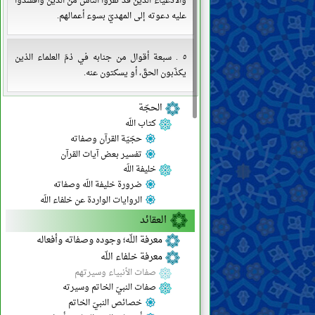
والأدعياء الذين قد نفّروا الناس من الدّين وأفسدوا
عليه دعوته إلى المهديّ بسوء أعمالهم.
٥ . سبعة أقوال من جنابه في ذمّ العلماء الذين
يكذّبون الحقّ، أو يسكتون عنه.
الحجّة
كتاب اللّه
حجّيّة القرآن وصفاته
تفسير بعض آيات القرآن
خليفة اللّه
ضرورة خليفة اللّه وصفاته
الروايات الواردة عن خلفاء اللّه
العقائد
معرفة اللّه؛ وجوده وصفاته وأفعاله
معرفة خلفاء اللّه
صفات الأنبياء وسيرتهم
صفات النبيّ الخاتم وسيرته
خصائص النبيّ الخاتم