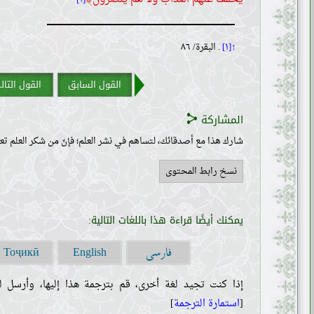
↑[١]
. البقرة/ ٨٦
القول السابق
القول التال
المشاركة
شارك هذا مع أصدقائك، لتساهم في نشر العلم؛ فإنّ من شكر العلم تعل
نسخ رابط المحتوى
يمكنك أيضًا قراءة هذا باللغات التالية:
فارسی
Тоҷикӣ
English
إذا كنت تجيد لغة أخرى، قم بترجمة هذا إليها، وأرسل لن
[
استمارة الترجمة
]