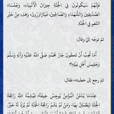
فَإِنَّهُمْ سَيَكُونُونَ فِي الْجَنَّةِ جِيرَانَ الْأَنْبِيَاءِ، وَجُلَسَاءَ
الصِّدِّيقِينَ وَالشُّهَدَاءِ وَالصَّالِحِينَ، فَيَتَزَاوَرُونَ، وَهَذِهِ مِنْ خَيْرِ
النِّعَمِ فِي الْجَنَّةِ.
ثمّ توجّه إليّ وقال:
أَمَا تُحِبُّ أَنْ تَكُونَ جَارَ مُحَمَّدٍ صَلَّى اللَّهُ عَلَيْهِ وَآلِهِ وَسَلَّمَ
وَجَلِيسَ أَهْلِ بَيْتِهِ؟!
ثمّ رجع إلى خطبته، فقال:
عِنْدَمَا يُدْفَنُ الْمُؤْمِنُ يُوجِسُ خِيفَةً؛ فَيُشِمُّهُ اللَّهُ رَائِحَةَ
الْجَنَّةِ لِيَطْمَئِنَّ بِهَا، وَمَنْ لَمْ يَشُمَّ رَائِحَةَ الْجَنَّةِ لَمْ يُرَدْ لَهُ خَيْرٌ.