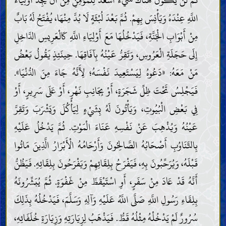
ثُمَّ لَنْ يَكُونَ هُنَاكَ شَيْءٌ أَسْعَدَ لِلْمُؤْمِنِ مِنْ أَنْ يَجِدَ أَوْلِيَاءَ
اللَّهِ عِنْدَهُ وَيَأْنِسَ بِهِمْ. ثُمَّ بَعْدَ لُبْثَةٍ لَا بُدَّ مِنْهَا، يُفْتَحُ لَهُ بَابٌ
مِنْ أَبْوَابِ الْجَنَّةِ، فَيَدْخُلُهَا مَعَ أَوْلِيَاءِ اللَّهِ كَالْعَرِيسِ الدَّاخِلِ
إِلَى حَجَلَةِ الْعَرُوسِ، وَتَقِرُّ عَيْنُهُ بِآفَاقِهَا. حِينَئِذٍ يَقُولُ بَعْضُ
مَنْ مَعَهُ: «دَعُوهُ لِيَسْتَعِيدَ نَفْسَهُ؛ لِأَنَّهُ جَاءَ مِنَ الدُّنْيَا».
فَيَجْلِسُ تَحْتَ ظِلِّ شَجَرَةٍ، أَوْ بِجَانِبِ نَهْرٍ، أَوْ عَلَى سَرِيرٍ، أَوْ
فِي بَعْضِ الْبُيُوتِ، وَيَأْتُونَ لَهُ بِشَيْءٍ لِيَأْكُلَ وَيَشْرَبَ وَتَقِرَّ
عَيْنُهُ وَيُذْهِبَ عَنْ نَفْسِهِ عَنَاءَ الْمَوْتِ. ثُمَّ يَدْخُلُ عَلَيْهِ
بِالتَّنَاوُبِ أَصْحَابُهُ الصَّالِحُونَ وَأَرْحَامُهُ الْأَبْرَارُ الَّذِينَ مَاتُوا
قَبْلَهُ، وَيُرَحِّبُونَ بِهِ، فَيَفْرَحُ بِلِقَائِهِمْ وَيَفْرَحُونَ بِلِقَائِهِ. فَيَظُنُّ
أَنَّهُ قَدْ عَادَ مِنْ سَفَرٍ، أَوِ اسْتَيْقَظَ مِنْ غَفْوَةٍ. ثُمَّ يُبَشِّرُونَهُ
بِلِقَاءِ رَسُولِ اللَّهِ صَلَّى اللَّهُ عَلَيْهِ وَآلِهِ وَسَلَّمَ، فَيَدْخُلُهُ بِذَلِكَ
سُرُورٌ لَمْ يَدْخُلْهُ مِثْلُهُ قَطُّ. فَيَذْهَبُ لِزِيَارَتِهِ وَزِيَارَةِ خُلَفَائِهِ،