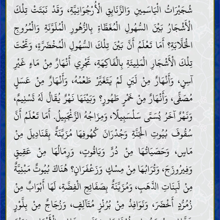
شُجَيْرَاتُ الْيَاسَمِينِ وَالزَّنَابِقِ الْأُرْجُوَانِيَّةِ، وَقَدْ نَبَتَتْ تِلْكَ
الْأَشْجَارُ بَيْنَ السُّهُولِ الْمُغَطَّاةِ بِالزُّهُورِ الْمُلَوَّنَةِ وَالْمُرُوجِ
الْخَلَّابَةِ؟ أَمَا تَعْلَمُ أَنَّ بَيْنَ تِلْكَ السُّهُولِ الْمُخْضَرَّةِ، وَتَحْتَ
تِلْكَ الْأَشْجَارِ الْمَلِيئَةِ بِالْفَاكِهَةِ، تَجْرِي أَنْهَارٌ مِنْ مَاءٍ غَيْرِ
آسِنٍ، وَأَنْهَارٌ مِنْ لَبَنٍ لَمْ يَتَغَيَّرْ طَعْمُهُ، وَأَنْهَارٌ مِنْ عَسَلٍ
مُصَفًّى، وَأَنْهَارٌ مِنْ خَمْرٍ طَهُورٍ؟ وَبَيْنَهَا نَهْرٌ يُقَالُ لَهُ تَسْنِيمٌ،
وَنَهْرٌ آخَرُ يُسَمَّى سَلْسَبِيلًا، وَمِزَاجُهُ الزَّنْجَبِيلُ. أَمَا تَعْلَمُ أَنَّ
سُقُوفَ بُيُوتِ الْجَنَّةِ وَجُدْرَانَ كُهُوفِهَا مُزَيَّنَةٌ بِقَنَادِيلَ مِنْ
مَاسٍ، وَحَصَيَاتُهَا مِنْ دُرٍّ وَيَاقُوتٍ، وَرِمَالُهَا مِنْ عَقِيقٍ
وَفِيرُوزَجَ، وَتُرَابُهَا مِنْ مِسْكٍ وَزَعْفَرَانٍ؟ هُنَاكَ بُيُوتٌ مَبْنِيَّةٌ
مِنْ لَبِنَاتِ الذَّهَبِ، وَمُزَيَّنَةٌ بِصَفَائِحِ الْفِضَّةِ، لَهَا أَبْوَابٌ مِنْ
زُمُرُّدٍ أَخْضَرَ، وَنَوَافِذُ مِنْ بُرُنْزٍ مُتَآلِفٍ، وَزُجَاجٌ مِنْ بِلَّوْرٍ