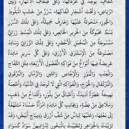
شَفَّافٍ. يُوجَدُ فِي غُرُفَاتِهَا، وَعَلَى ضِفَافِ الْأَنْهَارِ، وَبَيْنَ
الرِّيَاضِ، وَتَحْتَ أَشْجَارِ الْفَاكِهَةِ، سُرُرٌ مِنْ خَشَبِ الْبَلُّوطِ
وَالْجُوزِ، مَنْحُوتَةٌ عَلَيْهَا زَخَارِفُ جَمِيلَةٌ، وَعَلَى تِلْكَ السُّرُرِ
بُسُطٌ مَحْبُوكَةٌ مِنَ الْحَرِيرِ الْخَالِصِ، وَعَلَى تِلْكَ الْبُسُطِ زَرَابِيٌّ
مَنْسُوجَةٌ مِنَ الْمُخْمَلِ الْأَخْضَرِ، وَعَلَى تِلْكَ الزَّرَابِيِّ وَسَائِدُ
مَصْنُوعَةٌ مِنَ الْإِسْتَبْرَقِ الْأَزْرَقِ، وَعَلَى كُلِّ سَرِيرٍ مَائِدَةٌ
عَرِيضَةٌ فِيهَا أَنْوَاعٌ مِنْ فَوَاكِهِ الْفُصُولِ الْأَرْبَعَةِ، مِثْلِ التُّفَّاحِ
وَالْعِنَبِ وَالْمَوْزِ وَالْإِجَّاصِ وَالتِّينِ وَالرُّمَّانِ وَالْبُرْقُوقِ
وَالْبُرْتُقَالِ وَالْخَوْخِ، وَالْفَوَاكِهِ الَّتِي لَا تُوجَدُ فِي الدُّنْيَا، وَأَطْعِمَةٌ
بَهِيجَةٌ عَطِرَةٌ لَذِيذَةٌ، وَأَطْبَاقٌ مِنْ بِلَّوْرٍ، وَأَقْدَاحٌ مِنْ ذَهَبٍ،
وَمَلَاعِقُ مِنْ فِضَّةٍ، وَبِجَانِبِ كُلِّ مَائِدَةٍ امْرَأَةٌ حَسْنَاءُ مُتَلَهِّفَةٌ
إِلَى بَعْلِهَا، وَعَلَيْهَا لِبَاسٌ مِنْ شُفٍّ أَزْرَقَ وَدِيبَاجٍ أَبْيَضَ، وَقَدْ
تَزَيَّنَتْ بِالْجَوَاهِرِ وَتَطَيَّبَتْ بِالْبَخُورِ. لِذَوَائِبِهِنَّ سَوَادٌ كَسَوَادِ