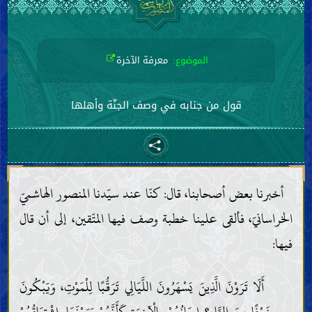
الموضوع:
معرفة الآخرة
قول من جنابه في وصف الجنّة وأهلها
أخبرنا بعض أصحابنا، قال: كنّا عند سيّدنا المنصور الهاشميّ
الخراسانيّ، فألقى علينا خطبة وصف فيها المتّقين، إلى أن قال
فيها:
أَلَا تَرَوْنَ الَّذِينَ يَسْهَرُونَ اللَّيَالِي تَرَقُّبًا لِلْمَوْتِ، وَيَبْكُونَ