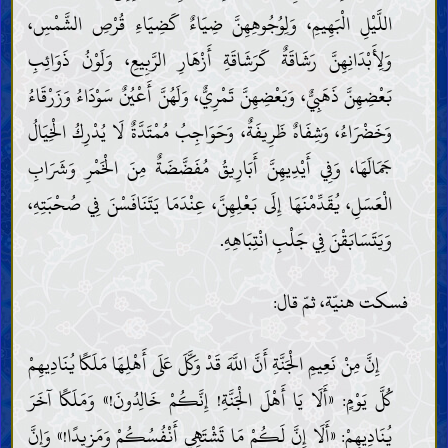
اللَّيْلِ الْبَهِيمِ، وَلِوُجُوهِهِنَّ ضِيَاءٌ كَضِيَاءِ قُرْصِ الشَّمْسِ،
وَلِأَبْدَانِهِنَّ رَشَاقَةٌ كَرَشَاقَةِ أَزْهَارِ الرَّبِيعِ، وَلَوْنُ ذَوَائِبِ
بَعْضِهِنَّ ذَهَبِيٌّ، وَبَعْضِهِنَّ تَمْرِيٌّ، وَلَهُنَّ أَعْيُنٌ سَوْدَاءُ وَزَرْقَاءُ
وَخَضْرَاءُ، وَشِفَاهٌ ظَرِيفَةٌ، وَحَوَاجِبُ مُمْتَدَّةٌ لَا يُدْرِكُ الْخِيَالُ
جَمَالَهَا، وَفِي أَيْدِيهِنَّ أَبَارِيقُ مُفَضَّضَةٌ مِنَ الْخَمْرِ وَشَرَابِ
الْعَسَلِ، يُقَدِّمْنَهَا إِلَى بَعْلِهِنَّ، عِنْدَمَا يَتَنَافَسْنَ فِي صُحْبَتِهِ،
وَيَتَسَابَقْنَ فِي جَلْبِ انْتِبَاهِهِ.
فسكت هنيّة، ثمّ قال:
إِنَّ مِنْ نَعِيمِ الْجَنَّةِ أَنَّ اللَّهَ قَدْ وَكَّلَ عَلَى أَهْلِهَا مَلَكًا يُنَادِيهِمْ
كُلَّ يَوْمٍ: «أَلَا يَا أَهْلَ الْجَنَّةِ! إِنَّكُمْ خَالِدُونَ!» وَمَلَكًا آخَرَ
يُنَادِيهِمْ: «أَلَا إِنَّ لَكُمْ مَا تَشْتَهِي أَنْفُسُكُمْ وَمَزِيدًا!» وَإِنَّ