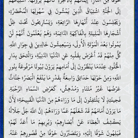
خَوْفًا مِنَ النَّارِ؟ إِيمَانُهُمْ بِالْآخِرَةِ كَأَنَّهُمْ يَرَوْنَهَا. اشْتِيَاقُهُمْ
إِلَى الْجَنَّةِ اشْتِيَاقُ الَّذِينَ يَمْشُونَ فِي سُهُولِهَا الْمُخْضَرَّةِ،
وَيَجْلِسُونَ عِنْدَ أَنْهَارِهَا الرَّائِعَةِ، وَيَسْتَرِيحُونَ تَحْتَ ظِلِّ
أَشْجَارِهَا الْمَلِيئَةِ بِالْفَاكِهَةِ الدَّائِمَةِ، وَهُمْ يَعْلَمُونَ أَنَّهُمْ لَنْ
يَمُوتُوا بَعْدَ الْمَوْتَةِ الْأُولَى، وَسَيَعِيشُونَ خَالِدِينَ فِي جِوَارِ اللَّهِ.
كُلٌّ مِنْهُمْ قَدْ أَعْرَضَ بِقَلْبِهِ عَنِ الدُّنْيَا الدَّنِيَّةِ، وَالْتَحَقَ بِدَارِ
الْخُلُودِ. عِنْدَمَا يَنْظُرُونَ إِلَى أَمَامِهِمْ يَرَوْنَ بُيُوتًا مَرْفُوعَةً بِنُورِ
اللَّهِ، وَمِنْ حَوْلِهَا حَدَائِقُ وَاسِعَةٌ بِقَدْرِ مَا يَنْفَعُ الْبَصَرُ؛ جَنَّاتٌ
عَرْضُهَا غَيْرُ مُتَنَاهٍ وَمُدْهِشٌ، كَعَرْضِ السَّمَاءِ الرَّحْبَةِ.
فَحِينَئِذٍ لَا يَلْتَفِتُونَ إِلَى مَا وَرَاءَهُمْ مِنَ الدُّنْيَا الْقَبِيحَةِ؛ لِأَنَّ
مَا يَرَوْنَ أَمَامَهُمْ قَدْ شَغَلَهُمْ عَمَّا وَرَاءَهُمْ. إِنَّ اللَّهَ جَلَّ جَلَالُهُ
يَكْشِفُ الْغِطَاءَ عَنْ أَبْصَارِهِمْ، وَيُرِيهِمْ مَا أَعَدَّ لَهُمْ؛
فَيَلِهُونَ شَوْقًا إِلَيْهِ، وَيَتَصَبَّرُونَ خَوْفًا مِنْ قُصُورِهِمْ عَنْهُ.