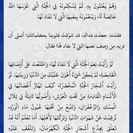
وَهُمْ يَعْتَنُونَ بِهِ. ثُمَّ يُسْكِنُونَهُ فِي الْجَنَّةِ الَّتِي غَرَسَهَا اللَّهُ
خَالِصَةً لَهُ، وَيُنَعِّمُونَهُ بِنِعَمِهَا الَّتِي لَا نَفَادَ لَهَا.
فقلت: جعلت فداك، قد شوّقتَ قلوبنا بكلماتك! أتمنّى أن
تزيد مِن وصف نعمها التي لا نفاد لها! فقال:
لَوْ رَأَيْتَ نِعَمَ الْجَنَّةِ الَّتِي لَا نَفَادَ لَهَا، وَاطَّلَعْتَ عَلَى أَوْصَافِهَا
الْغَامِضَةِ، لَمْ يَكُنْ شَيْءٌ أَهْوَنَ عَلَيْكَ مِنَ الدُّنْيَا وَزِينَتِهَا. لَوْ
رَأَيْتَ أَشْجَارَ الْجَنَّةِ الْمُخْضَرَّةَ، كَيْفَ تَهْتَزُّ أَغْصَانُهَا فِي
الْأَنْسَامِ الْقَادِمَةِ مِنْ تَحْتِ الْعَرْشِ، وَأُصُولُهَا ثَابِتَةٌ فِي تِلَالِ
الْمِسْكِ وَالزَّعْفَرَانِ، وَتَنْبَعُ مِنْ تَحْتِهَا عُيُونُ مَاءِ الْوَرْدِ،
لَرَغِبْتَ عَنْ شَهَوَاتِ الدُّنْيَا وَتَرَكْتَهَا لِأَهْلِهَا. أَمَا تَعْلَمُ أَنَّهُ قَدْ
تَعَلَّقَ بِجِذْعِ أَشْجَارِ الْجَنَّةِ الْكَهْرَمَانُ، وَتَلَفَّفَ عَلَيْهِ