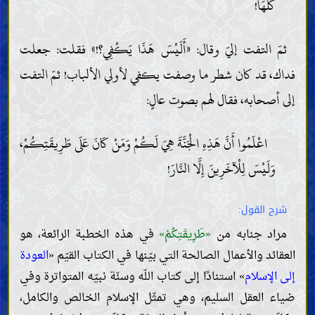
كُلِّهَا!
ثمّ التفت إليّ وقال: «أَلَيْسَ هَذَا يَكْفِي؟!» فقلت: جعلت
فداك، قد كان شطر ما وصفت يكفي لأولي الألباب! ثمّ التفت
إلى أصحابه، فقال لهم بصوت عالٍ:
اعْلَمُوا أَنَّ هَذِهِ الْجَنَّةَ هِيَ لَكُمْ وَمَنْ كَانَ عَلَى طَرِيقَتِكُمْ،
وَلَيْسَ لِلْآخَرِينَ إِلَّا النَّارَ!
شرح القول:
مراد جنابه من
«طَرِيقَتِكُمْ»
في هذه الخطبة الرائعة، هو
العقائد والأعمال الصالحة التي بيّنها في الكتاب القيّم «
العودة
إلى الإسلام
» استنادًا إلى كتاب اللّه وسنّة نبيّه المتواترة وفي
ضياء العقل السليم، وهي تمثّل الإسلام الخالص والكامل،