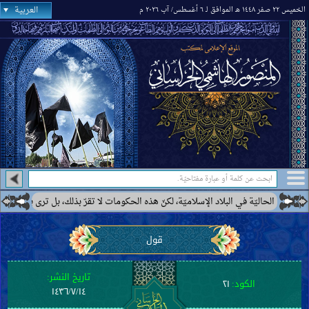
العربية
الخميس ٢٢ صفر ١٤٤٨ هـ الموافق لـ ٦ أغسطس/ آب ٢٠٢٦ م
ة في البلاد الإسلاميّة، لكنّ هذه الحكومات لا تقرّ بذلك، بل ترى بعضها كحكومة إيران أ
قول
تاريخ النشر:
الكود:
٢١
١٤٣٦/٧/١٤