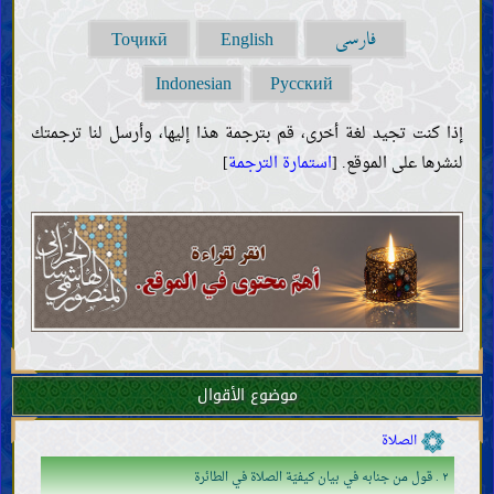
معرفة الآخرة
فارسی
Тоҷикӣ
English
معرفة الإيمان والكفر
صفات الإيمان والكفر وأهلهما
Indonesian
Русский
ما يتعلّق بالأديان والمذاهب والفِرَق
الأخلاق
إذا كنت تجيد لغة أخرى، قم بترجمة هذا إليها، وأرسل لنا ترجمتك
لنشرها على الموقع. [
استمارة الترجمة
]
الأدعية والزيارات
النصائح والمواعظ
مكارم الأخلاق ورذائلها
الأحكام
أصول الفقه وقواعده
الطهارات والنجاسات
الجنابة والحيض والنفاس والاستحاضة والإياس
الطبّ والتداوي
اللباس والزينة
موضوع الأقوال
الوضوء والغسل والتيمّم
الصلاة
٢ . قول من جنابه في بيان كيفيّة الصلاة في الطائرة