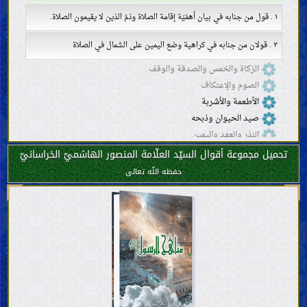
١ . قول من جنابه في بيان أهمّيّة إقامة الصلاة وذمّ الذين لا يقيمون الصلاة.
٣ . قولان من جنابه في كراهية وضع اليمين على الشمال في الصلاة
الزكاة والخمس والصدقة والوقف
الصوم والإعتكاف
الأطعمة والأشربة
صيد الحيوان وذبحه
النذر والعهد واليمين
الحجّ والعمرة والزيارة
تحميل مجموعة أقوال السيّد العلّامة المنصور الهاشميّ الخراسانيّ
الجهاد والدفاع والهجرة
حفظه اللّه تعالى
الدعوة إلى الخير والأمر بالمعروف والنهي عن المنكر
الحدود والتعزيرات
القصاص والدّيات
الولاية والقضاء والشهادة
الحَجْر (منع التصرّف في المال)
المشاغل والمكاسب المحرّمة
العقود والمعاملات
النكاح والحجاب والعلاقات الجنسيّة