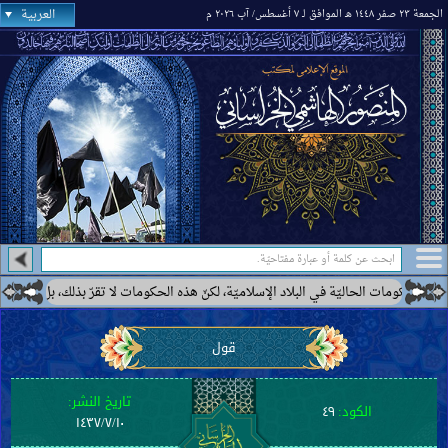
العربية
الجمعة ٢٣ صفر ١٤٤٨ هـ الموافق لـ ٧ أغسطس/ آب ٢٠٢٦ م
لحكومات الحاليّة في البلاد الإسلاميّة، لكنّ هذه الحكومات لا تقرّ بذلك، بل ترى بعضها
قول
تاريخ النشر:
الكود:
٤٩
١٤٣٧/٧/١٠