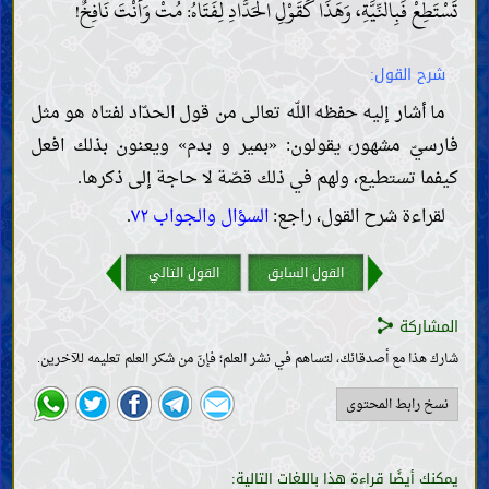
تَسْتَطِعْ فَبِالنِّيَّةِ، وَهَذَا كَقَوْلِ الْحَدَّادِ لِفَتَاهُ: مُتْ وَأَنْتَ نَافِخٌ!
موانع العلم وذمّ أهلها
صفات العلماء وواجباتهم
الحجّة
شرح القول:
كتاب اللّه
حجّيّة القرآن وصفاته
ما أشار إليه حفظه اللّه تعالى من قول الحدّاد لفتاه هو مثل
تفسير بعض آيات القرآن
فارسيّ مشهور، يقولون: «بمير و بدم» ويعنون بذلك افعل
خليفة اللّه
ضرورة خليفة اللّه وصفاته
كيفما تستطيع، ولهم في ذلك قصّة لا حاجة إلى ذكرها.
الروايات الواردة عن خلفاء اللّه
لقراءة شرح القول، راجع:
السؤال والجواب ٧٢
.
العقائد
معرفة اللّه؛ وجوده وصفاته وأفعاله
القول السابق
القول التالي
معرفة خلفاء اللّه
صفات الأنبياء وسيرتهم
المشاركة
صفات النبيّ الخاتم وسيرته
خصائص النبيّ الخاتم
شارك هذا مع أصدقائك، لتساهم في نشر العلم؛ فإنّ من شكر العلم تعليمه للآخرين.
أصحاب النبيّ الخاتم وأزواجه
صفات أهل بيت النبيّ الخاتم وسيرتهم
نسخ رابط المحتوى
ما يتعلّق بالمهديّ
وجود المهديّ وصفاته
المنصور وحركته لتمهيد ظهور المهديّ
يمكنك أيضًا قراءة هذا باللغات التالية:
علامات ظهور المهديّ وفتن آخر الزّمان