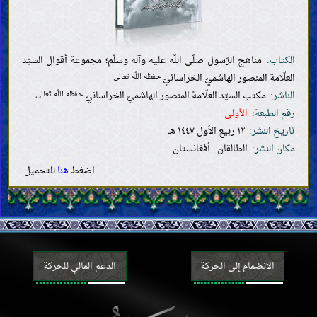
الرضاعة والحضانة وتربية الأطفال
الطلاق واللعان والإيلاء والعدّة
الوصيّة والإرث
الكتاب:
مناهج الرّسول صلّى اللّه عليه وآله وسلّم؛ مجموعة أقوال السيّد
الأموات
العلّامة المنصور الهاشميّ الخراسانيّ
القضايا المستحدثة
حفظه اللّه تعالى
الناشر:
مكتب السيّد العلّامة المنصور الهاشميّ الخراسانيّ
حفظه اللّه تعالى
رقم الطبعة:
الأولى
تاريخ النشر:
١٢ ربيع الأول ١٤٤٧ هـ
مكان النشر:
الطالقان - أفغانستان
اضغط
هنا
للتحميل.
الانضمام إلى الحركة
الدعم المالي للحركة