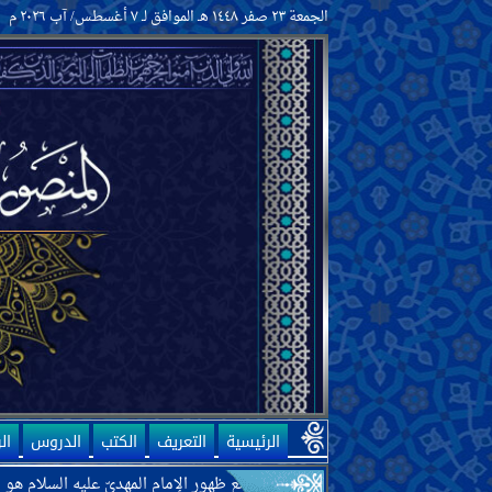
صفات أهل بيت النبيّ الخاتم وسيرتهم
الجمعة ٢٣ صفر ١٤٤٨ هـ الموافق لـ ٧ أغسطس/ آب ٢٠٢٦ م
ما يتعلّق بالمهديّ
وجود المهديّ وصفاته
المنصور وحركته لتمهيد ظهور المهديّ
علامات ظهور المهديّ وفتن آخر الزّمان
معرفة الآخرة
معرفة الإيمان والكفر
صفات الإيمان والكفر وأهلهما
ما يتعلّق بالأديان والمذاهب والفِرَق
الأخلاق
الأدعية والزيارات
النصائح والمواعظ
مكارم الأخلاق ورذائلها
الأحكام
أصول الفقه وقواعده
الطهارات والنجاسات
الجنابة والحيض والنفاس والاستحاضة
الرئيسية
التعريف
الكتب
الدروس
ال
والإياس
ّه تعالى أنّ أحد موانع ظهور الإمام المهديّ عليه السلام هو الحكومات الحاليّة
الطبّ والتداوي