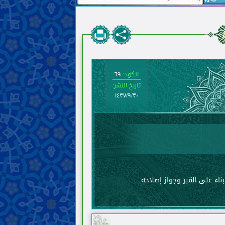
الكود:
٦٩
تاريخ النشر:
١٤٣٧/٩/٣٠
ناء على القبر وجواز إصلاحه