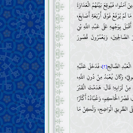
نَ آمَنُوا، فَيُوقِعَ بَيْنَهُمُ الْعَدَاوَةَ
َا لَمْ يُرْفَعْ فَوْقَ أَرْبَعَةِ أَصَابِعَ،
أَقْبَلَ بِوَجْهِهِ عَلَى عَبْدِ اللَّهِ بْنِ
 الصَّالِحِينَ، وَيَعْمُرُونَ قُصُورَ
، فَدَخَلَ عَلَيْهِ
[٢]
فِيِّ، وَكَانَ يُعْبَدُ مِنْ دُونِ اللَّهِ،
 مِنْ تُرَابِهِ! قَالَ: هَدَمْتَ الْقَبْرَ
َالَ: قَصْرُ الْحَاكِمِ، وَعُبَّادُهُ أَكْثَرُ!
َا عَلَى الطَّرِيقِ الْوَاضِحِ، وَلَكِنْ مَا