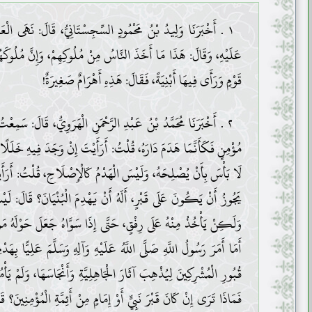
١ . أَخْبَرَنَا وَلِيدُ بْنُ مَحْمُودٍ السِّجِسْتَانِيُّ، قَالَ: نَهَى الْعَالِمُ
عَلَيْهِ، وَقَالَ: هَذَا مَا أَخَذَ النَّاسُ مِنْ مُلُوكِهِمْ، وَإِنَّ مُلُوكَه
قَوْمٍ وَرَأَى فِيهَا أَبْنِيَةً، فَقَالَ: هَذِهِ أَهْرَامٌ صَغِيرَةٌ!
٢ . أَخْبَرَنَا مُحَمَّدُ بْنُ عَبْدِ الرَّحْمَنِ الْهَرَوِيُّ، قَالَ: سَمِعْ
مُؤْمِنٍ فَكَأَنَّمَا هَدَمَ دَارَهُ، قُلْتُ: أَرَأَيْتَ إِنْ وَجَدَ فِيهِ خَلَلًا 
لَا بَأْسَ بِأَنْ يُصْلِحَهُ، وَلَيْسَ الْهَدْمُ كَالْإِصْلَاحِ، قُلْتُ: أَرَأَيْت
يَجُوزُ أَنْ يَكُونَ عَلَى قَبْرٍ، أَلَهُ أَنْ يَهْدِمَ الْبُنْيَانَ؟ قَالَ: لَيْ
وَلَكِنْ يَأْخُذُ مِنْهُ عَلَى رِفْقٍ، حَتَّى إِذَا سَوَّاهُ جَعَلَ حَوْلَهُ مَو
أَمَا أَمَرَ رَسُولُ اللَّهِ صَلَّى اللَّهُ عَلَيْهِ وَآلِهِ وَسَلَّمَ عَلِيًّا بِهَدْمِ
قُبُورِ الْمُشْرِكِينَ لِيُذْهِبَ آثَارَ الْجَاهِلِيَّةِ وَأَنْجَاسَهَا، وَلَمْ يَأْم
فَمَاذَا تَرَى إِنْ كَانَ قَبْرَ نَبِيٍّ أَوْ إِمَامٍ مِنْ أَئِمَّةِ الْمُؤْمِنِينَ؟ 