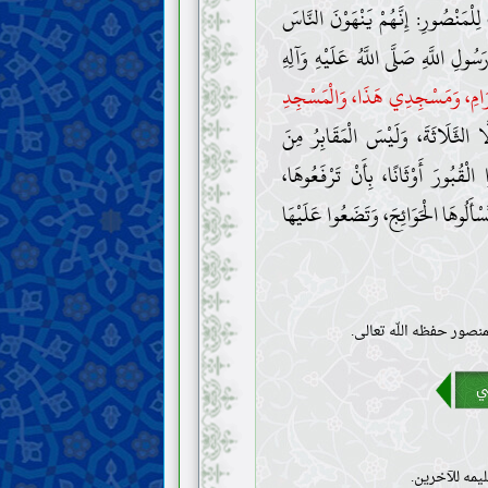
 لِلْمَنْصُورِ: إِنَّهُمْ يَنْهَوْنَ النَّاسَ
ُولِ اللَّهِ صَلَّى اللَّهُ عَلَيْهِ وَآلِهِ
ْحَرَامِ، وَمَسْجِدِي هَذَا، وَالْمَسْجِدِ
الثَّلَاثَةَ، وَلَيْسَ الْمَقَابِرُ مِنَ
لْقُبُورَ أَوْثَانًا، بِأَنْ تَرْفَعُوهَا،
َسْأَلُوهَا الْحَوَائِجَ، وَتَضَعُوا عَلَيْهَا
منصور حفظه اللّه تعالى.
ي
يمه للآخرين.