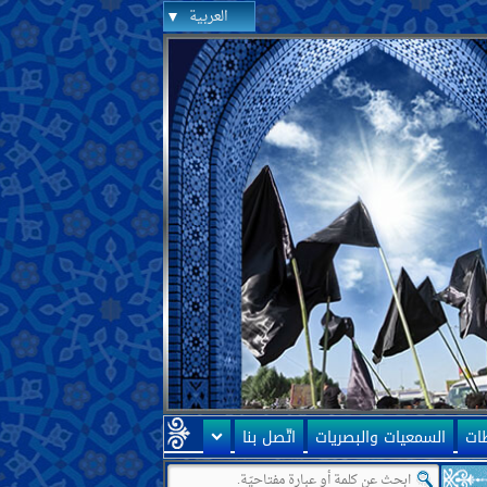
العربية
ظات
السمعيات والبصريات
اتّصل بنا
 إيران أنّها ممهّدة لظهور الإمام المهديّ عليه السلام! سؤالي أنّه كيف يمكن 