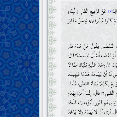
عَنْ تَرْفِيعِ الْقَبْرِ وَالْبِنَاءِ
[١]
ُمْ كَانُوا مُسْرِفِينَ، وَدَخَلَ مَقَابِرَ
تُ الْمَنْصُورَ يَقُولُ: مَنْ هَدَمَ قَبْرَ
أَوْ نَقْصًا، أَلَهُ أَنْ يُصْلِحَهُ؟ قَالَ:
َ إِنْ وَجَدَ عَلَيْهِ بُنْيَانًا مِمَّا لَا
سَ لَهُ أَنْ يَهْدِمَهُ هَدْمًا فَيُهِينَهُ،
َانِعَ لِكَيْلَا يَطَأَهُ النَّاسُ، قُلْتُ:
 الْقُبُورِ؟! قَالَ: إِنَّمَا أَمَرَهُ بِهَدْمِ
ُرْهُ بِهَدْمِ قُبُورِ الْمُؤْمِنِينَ، قُلْتُ:
قَالَ: أَرَى أَنْ لَا يُهْدَمَ وَلَا يُؤْخَذَ