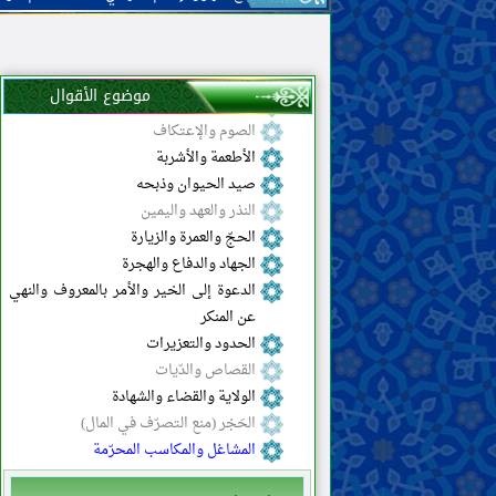
اللباس والزينة
الوضوء والغسل والتيمّم
الصلاة
موضوع الأقوال
الزكاة والخمس والصدقة والوقف
الصوم والإعتكاف
الأطعمة والأشربة
صيد الحيوان وذبحه
النذر والعهد واليمين
الحجّ والعمرة والزيارة
الجهاد والدفاع والهجرة
الدعوة إلى الخير والأمر بالمعروف والنهي
عن المنكر
الحدود والتعزيرات
القصاص والدّيات
الولاية والقضاء والشهادة
الحَجْر (منع التصرّف في المال)
المشاغل والمكاسب المحرّمة