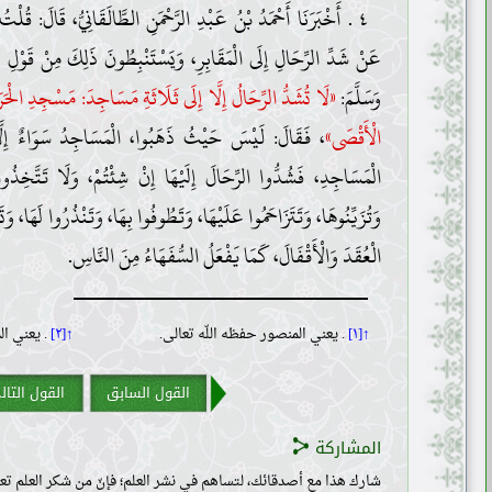
٤ . أَخْبَرَنَا أَحْمَدُ بْنُ عَبْدِ الرَّحْمَنِ الطَّالَقَانِيُّ، قَالَ: قُلْتُ
عَنْ شَدِّ الرِّحَالِ إِلَى الْمَقَابِرِ، وَيَسْتَنْبِطُونَ ذَلِكَ مِنْ قَوْلِ رَس
وَسَلَّمَ:
«لَا تُشَدُّ الرِّحَالُ إِلَّا إِلَى ثَلَاثَةِ مَسَاجِدَ: مَسْجِدِ ال
الْأَقْصَى»
، فَقَالَ: لَيْسَ حَيْثُ ذَهَبُوا، الْمَسَاجِدُ سَوَاءٌ إِلَّا 
الْمَسَاجِدِ، فَشُدُّوا الرِّحَالَ إِلَيْهَا إِنْ شِئْتُمْ، وَلَا تَتَّخِذُوا ا
وَتُزَيِّنُوهَا، وَتَتَزَاحَمُوا عَلَيْهَا، وَتَطُوفُوا بِهَا، وَتَنْذُرُوا لَهَا، وَت
الْعُقَدَ وَالْأَقْفَالَ، كَمَا يَفْعَلُ السُّفَهَاءُ مِنَ النَّاسِ.
↑[١]
. يعني المنصور حفظه اللّه تعالى.
↑[٢]
. يعني ال
القول السابق
القول التال
المشاركة
شارك هذا مع أصدقائك، لتساهم في نشر العلم؛ فإنّ من شكر العلم تعل