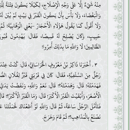
مِنْهُ شَيْءٌ إِلَّا عَلَى وَجْهِ الْإِصْلَاحِ، لِكَيْلَا يَكُونَ فِتْنَةً لِلَّذِي
وَالْبَغْضَاءَ، وَلَا بَأْسَ بِأَنْ يَكُونَ الْقَبْرُ فِي بَيْتٍ لَمْ يُبْنَ لَهُ م
وَلَا أَقُولُ كَمَا يَقُولُ هَؤُلَاءِ الْأَحْجَارُ -يَعْنِي الْوَهَّابِيَّةَ! ثُمَّ 
حَبِيبٍ، وَكَانَ يُصْلِحُ لَهُ قَمِيصًا، فَقَالَ: يَهْدِمُونَ قُبُورَ
الظَّالِمِينَ! لَا وَاللَّهِ مَا بِذَلِكَ أُمِرُوا!
٣ . أَخْبَرَنَا ذَاكِرُ بْنُ مَعْرُوفٍ الْخُرَاسَانِيُّ، قَالَ: كُنْتُ عِنْدَ الْعَبْدِ الصَّالِحِ
رَجُلٌ مِنَ السَّلَفِيَّةِ، فَقَالَ: كَانَ فِي قَرْيَتِي قَبْرٌ لِفُلَانٍ الصُّو
فَهَدَمْتُهُ! قَالَ: وَهَدَمْتَهُ؟! قَالَ: نَعَمْ وَاللَّهِ، وَنَفَضْتُ يَدَيَّ
الْأَصْغَرَ، وَأَبْقَيْتَ الْقَبْرَ الْأَكْبَرَ! قَالَ: وَمَا الْقَبْرُ الْأَكْبَرُ؟! ق
فَتَأَمَّلَ الرَّجُلُ سَاعَةً، ثُمَّ قَالَ: وَاللَّهِ لَوْ أَطَعْنَاكَ لَحَمَلْتَن
نَصْنَعُ بِالْمَذَاهِبِ؟! ثُمَّ قَامَ وَخَرَجَ.