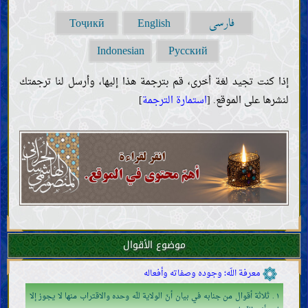
فارسی
Тоҷикӣ
English
المقدّمات
Indonesian
Русский
العقل
إذا كنت تجيد لغة أخرى، قم بترجمة هذا إليها، وأرسل لنا ترجمتك
العلم
لنشرها على الموقع. [
استمارة الترجمة
]
معنى العلم ووجوب اكتسابه
موانع العلم وذمّ أهلها
صفات العلماء وواجباتهم
الحجّة
كتاب اللّه
حجّيّة القرآن وصفاته
تفسير بعض آيات القرآن
خليفة اللّه
ضرورة خليفة اللّه وصفاته
الروايات الواردة عن خلفاء اللّه
موضوع الأقوال
العقائد
معرفة اللّه؛ وجوده وصفاته وأفعاله
١ . ثلاثة أقوال من جنابه في بيان أنّ الولاية للّه وحده والاقتراب منها لا يجوز إلا