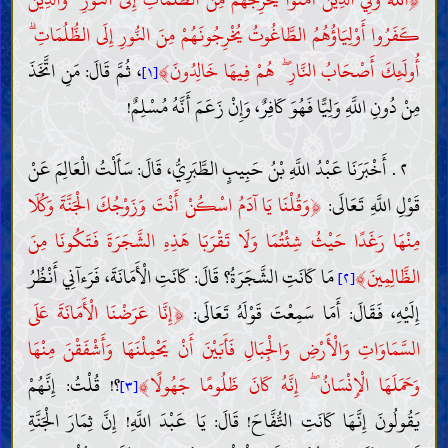
كَفَرُوا أَوْلِيَاؤُهُمُ الطَّاغُوتُ يُخْرِجُونَهُمْ مِنَ النُّورِ إِلَى الظُّلُمَاتِ ۗ
﴾
أُولَئِكَ أَصْحَابُ النَّارِ ۖ هُمْ فِيهَا خَالِدُونَ
، ثُمَّ قَالَ: مَنِ اتَّخَذَ
[١]
مِنْ دُونِ اللَّهِ وَلِيًّا فَهُوَ كَافِرٌ، وَإِنْ زَعَمَ أَنَّهُ مُسْلِمٌ!
٢ . أَخْبَرَنَا عَبْدُ اللَّهِ بْنُ حَبِيبٍ الطَّبَرِيُّ، قَالَ: سَأَلْتُ الْعَالِمَ عَنْ
﴿
قَوْلِ اللَّهِ تَعَالَى:
وَقُلْنَا يَا آدَمُ اسْكُنْ أَنْتَ وَزَوْجُكَ الْجَنَّةَ وَكُلَا
مِنْهَا رَغَدًا حَيْثُ شِئْتُمَا وَلَا تَقْرَبَا هَذِهِ الشَّجَرَةَ فَتَكُونَا مِنَ
﴾
الظَّالِمِينَ
مَا كَانَتِ الشَّجَرَةُ؟ قَالَ: كَانَتِ الْأَمَانَةَ، فَرَءآنِي أَنْظُرُ
[٢]
﴿
إِلَيْهِ، فَقَالَ: أَمَا سَمِعْتَ قَوْلَهُ تَعَالَى:
إِنَّا عَرَضْنَا الْأَمَانَةَ عَلَى
السَّمَاوَاتِ وَالْأَرْضِ وَالْجِبَالِ فَأَبَيْنَ أَنْ يَحْمِلْنَهَا وَأَشْفَقْنَ مِنْهَا
﴾
وَحَمَلَهَا الْإِنْسَانُ ۖ إِنَّهُ كَانَ ظَلُومًا جَهُولًا
؟! قُلْتُ: إِنَّهُمْ
[٣]
يَقُولُونَ إِنَّهَا كَانَتِ التُّفَّاحَ! قَالَ: يَا عَبْدَ اللَّهِ! إِنَّ ثِمَارَ الْجَنَّةِ