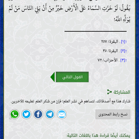
يَقُولُ: لَوْ خَرَّتِ السَّمَاءُ عَلَى الْأَرْضِ خَيْرٌ مِنْ أَنْ يَلِيَ النَّاسَ مَنْ لَمْ
يُوَلِّهِ اللَّهُ!
↑[١]
. البقرة/ ٢٥٧
↑[٢]
. البقرة/ ٣٥
↑[٣]
. الأحزاب/ ٧٢
القول التالي
المشاركة
شارك هذا مع أصدقائك، لتساهم في نشر العلم؛ فإنّ من شكر العلم تعليمه للآخرين.
نسخ رابط المحتوى
يمكنك أيضًا قراءة هذا باللغات التالية: