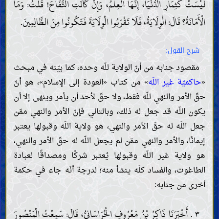
لَيْسَتْ كَثِمَارِ الدُّنْيَا، إِنَّهَا الْعِلْمُ، وَإِنْ كَانَتِ التُّفَّاحَ! قُلْتُ: وَمَا
الْأَمَانَةُ؟ قَالَ: الْوِلَايَةُ، فَلَا تَقْرَبُوا الْوِلَايَةَ فَتَكُونُوا مِنَ الظَّالِمِينَ.
شرح القول:
مقصود جنابه من أنّ الولاية للّه وحده، كما بيّنه في مبحث
«
حاكميّة غير اللّه
» من كتاب «العودة إلى الإسلام»، هو أنّ
حقّ الأمر والنهي للّه فقط، ولا حقّ لأحد أن يأمر وينهى إلا أن
يكون اللّه قد جعل له ذلك، وبالتالي فإنّ الأمر والنهي ممّن
جعل اللّه له حقّ الأمر والنهي، هو ولاية اللّه وقبولها يعتبر
إيمانًا، والأمر والنهي ممّن لم يجعل اللّه له حقّ الأمر والنهي،
هو ولاية غير اللّه وقبولها يُعتبر شركًا ومصداقًا لعبادة
الطاغوت، والفساد كلّه ينشأ منه؛ لدرجة أنّه جاء في حكمة
أخرى من جنابه:
٣ . أَخْبَرَنَا ذَاكِرُ بْنُ مَعْرُوفٍ الْخُرَاسَانِيُّ، قَالَ: سَمِعْتُ الْمَنْصُورَ