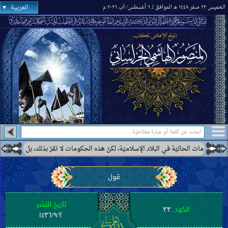
العربية
الخميس ٢٢ صفر ١٤٤٨ هـ الموافق لـ ٦ أغسطس/ آب ٢٠٢٦ م
ومات الحاليّة في البلاد الإسلاميّة، لكنّ هذه الحكومات لا تقرّ بذلك، بل ترى بعضها كح
قول
تاريخ النشر:
الكود:
٣٣
١٤٣٦/٩/٢