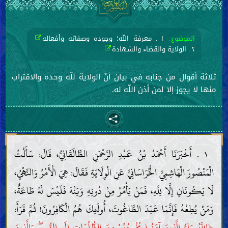
الموضوع:
١ . معرفة اللّه؛ وجوده وصفاته وأفعاله
٢ . الولاية والقضاء والشهادة
ثلاثة أقوال من جنابه في بيان أنّ الولاية للّه وحده والاقتراب
منها لا يجوز إلا لمن أذن اللّه له.
١ . أَخْبَرَنَا أَحْمَدُ بْنُ عَبْدِ الرَّحْمَنِ الطَّالَقَانِيُّ، قَالَ: سَأَلْتُ
الْمَنْصُورَ الْهَاشِمِيَّ الْخُرَاسَانِيَّ عَنِ الْوِلَايَةِ فَقَالَ: هِيَ الْأَمْرُ وَالنَّهْيُ،
لَا يَكُونَانِ إِلَّا لِلَّهِ، فَمَنْ يَأْمُرْ مِنْ دُونِهِ وَيَنْهَ فَلَيْسَ لَهُ طَاعَةٌ،
وَمَنْ يُطِعْهُ فَإِنَّمَا عَبَدَ الطَّاغُوتَ، أُولَئِكَ هُمُ الْكَافِرُونَ! ثُمَّ قَرَأَ:
﴿
اللَّهُ وَلِيُّ الَّذِينَ آمَنُوا يُخْرِجُهُمْ مِنَ الظُّلُمَاتِ إِلَى النُّورِ ۖ وَالَّذِينَ