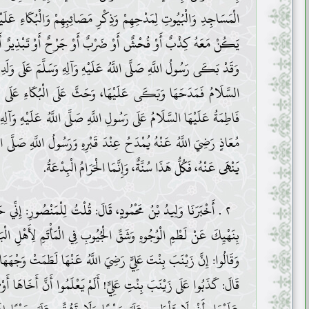
الْمَسَاجِدِ وَالْبُيُوتِ لِمَدْحِهِمْ وَذِكْرِ مَصَائِبِهِمْ وَالْبُكَاءِ عَلَيْهِ
يَكُنْ مَعَهُ كِذْبٌ أَوْ فُحْشٌ أَوْ ضَرْبٌ أَوْ جَرْحٌ أَوْ تَبْذِيرٌ أَوْ 
وَقَدْ بَكَى رَسُولُ اللَّهِ صَلَّى اللَّهُ عَلَيْهِ وَآلِهِ وَسَلَّمَ عَلَى وَلَدِ
السَّلَامُ فَمَدَحَهَا وَبَكَى عَلَيْهَا، وَحَثَّ عَلَى الْبُكَاءِ عَلَى ح
فَاطِمَةُ عَلَيْهَا السَّلَامُ عَلَى رَسُولِ اللَّهِ صَلَّى اللَّهُ عَلَيْهِ وَآلِه
مُعَاذٍ رَضِيَ اللَّهُ عَنْهُ يُمْدَحُ عِنْدَ قَبْرِهِ وَرَسُولُ اللَّهِ صَلَّى اللّ
يَنْهَى عَنْهُ، فَكُلُّ هَذَا سُنَّةٌ، وَإِنَّمَا الْحَرَامُ الْبِدْعَةُ.
٢ . أَخْبَرَنَا وَلِيدُ بْنُ مَحْمُودٍ، قَالَ: قُلْتُ لِلْمَنْصُورِ: إِنِّي ح
بِنَهْيِكَ عَنْ لَطْمِ الْوُجُوهِ وَشَقِّ الْجُيُوبِ فِي الْمَأْتَمِ لِأَهْلِ الْ
وَقَالُوا: إِنَّ زَيْنَبَ بِنْتَ عَلِيٍّ رَضِيَ اللَّهُ عَنْهَا لَطَمَتْ وَجْهَهَ
قَالَ: كَذَبُوا عَلَى زَيْنَبَ بِنْتِ عَلِيٍّ! أَلَمْ يَعْلَمُوا أَنَّ أَخَاهَا أَوْ