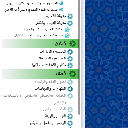
المنصور وحركته لتمهيد ظهور المهديّ
علامات ظهور المهديّ وفتن آخر الزّمان
معرفة الآخرة
معرفة الإيمان والكفر
صفات الإيمان والكفر وأهلهما
ما يتعلّق بالأديان والمذاهب والفِرَق
الأخلاق
الأدعية والزيارات
النصائح والمواعظ
مكارم الأخلاق ورذائلها
الأحكام
أصول الفقه وقواعده
الطهارات والنجاسات
الجنابة والحيض والنفاس والاستحاضة
والإياس
الطبّ والتداوي
اللباس والزينة
الوضوء والغسل والتيمّم