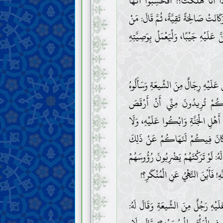
ِذَا أَنَا هَلَكْتُ؟! أَفَحَسِبُوا أَنَّهَا
َانَتْ صَالِحَةً تَقِيَّةً، ثُمَّ قَالَ: مَنْ
َ عَلَيْهِ جَيْبًا، وَلْيَعْمَلْ بِوَصِيَّتِهِ
عَلَيْهِ رِجَالٌ مِنَ الشِّيعَةِ وَسَأَلُوهُ
نَّكُمْ تُرِيدُونَ مِنِّي أَنْ أَرْقَصَ
ِ أَهْلِ الْجَنَّةِ وَابْكُوا عَلَيْهِ، وَلَا
َوْ كَانَ فِيكُمْ لَنَهَاكُمْ عَنْ ذَلِكَ
: لَوْ تَرَكْتَهُمْ يَضْرِبُونَ رُؤُوسَهُمْ
ِ! فَأَيْنَ النَّهْيُ عَنِ الْمُنْكَرِ؟!
لَيْهِ رَجُلٌ مِنَ الشِّيعَةِ وَقَالَ لَهُ: