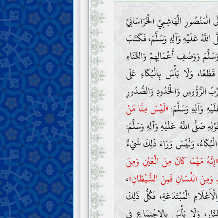
 الْمَنْصُورِ الْهَاشِمِيِّ الْخُرَاسَانِيِّ
ى اللَّهُ عَلَيْهِ وَآلِهِ وَسَلَّمَ، فَكَتَبَ
 وَسَلَّمَ وَوَصْفِ أَعْمَالِهِمْ وَالثَّنَاءِ
 قَطْعًا، وَلَا بَأْسَ بِالْبُكَاءِ عَلَى
رْبُ الرُّؤُوسِ وَالْخُدُودِ وَالصُّدُورِ
َيْهِ وَآلِهِ وَسَلَّمَ:
«لَيْسَ مِنَّا مَنْ
وْلِهِ صَلَّى اللَّهُ عَلَيْهِ وَآلِهِ وَسَلَّمَ:
 الْبُكَاءُ، وَلَيْسَ وَرَاءَ ذَلِكَ شَيْءٌ
إِنَّهُ مَهْمَا كَانَ مِنَ الْعَيْنِ وَمِنَ
َدِ وَمِنَ اللِّسَانِ فَمِنَ الشَّيْطَانِ»
،
أَعْلَامِ الْمُبْتَدَعَةِ، فَكُلُّ ذَلِكَ
نَّارِ، وَلَا بَأْسَ بِالِاجْتِمَاعِ فِي