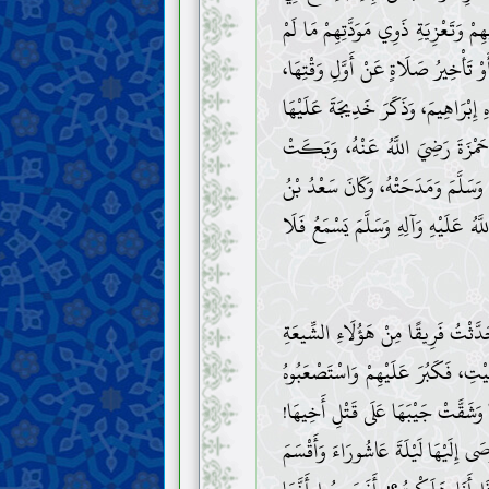
مْ وَتَعْزِيَةِ ذَوِي مَوَدَّتِهِمْ مَا لَمْ
تَأْخِيرُ صَلَاةٍ عَنْ أَوَّلِ وَقْتِهَا،
هِ إِبْرَاهِيمَ، وَذَكَرَ خَدِيجَةَ عَلَيْهَا
َمْزَةَ رَضِيَ اللَّهُ عَنْهُ، وَبَكَتْ
ِ وَسَلَّمَ وَمَدَحَتْهُ، وَكَانَ سَعْدُ بْنُ
َهُ عَلَيْهِ وَآلِهِ وَسَلَّمَ يَسْمَعُ فَلَا
َدَّثْتُ فَرِيقًا مِنْ هَؤُلَاءِ الشِّيعَةِ
بَيْتِ، فَكَبُرَ عَلَيْهِمْ وَاسْتَصْعَبُوهُ
ا وَشَقَّتْ جَيْبَهَا عَلَى قَتْلِ أَخِيهَا!
صَى إِلَيْهَا لَيْلَةَ عَاشُورَاءَ وَأَقْسَمَ