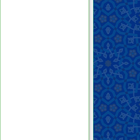
الوصيّة والإرث
الأموات
القضايا المستحدثة