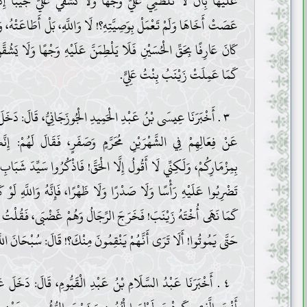
عَلَيْهَا بِأَنْ لَا تَلْطَمِي عَلَيَّ وَجْهًا وَلَا تَشُقِّي عَلَيَّ جَيْبًا إ
عَصَتْ أَخَاهَا وَلَمْ تَعْمَلْ بِوَصِيَّتِهِ؟! لَا وَاللَّهِ، بَلْ أَطَاعَتْهُ، وَك
كَانَ عَارِفًا بِحَقِّ الْحُسَيْنِ فَلَا يَلْطِمَنَّ عَلَيْهِ وَجْهًا وَلَا يَشُقَّنّ
كَمَا عَمِلَتْ زَيْنَبُ بِنْتُ عَلِيٍّ.
٣ . أَخْبَرَنَا عِيسَى بْنُ عَبْدِ الْحَمِيدِ الْجُوزَجَانِيُّ، قَالَ: دَخَلَ 
عَنْ فِعَالِهِمْ فِي الشَّهْرَيْنِ مُحَرَّمٍ وَصَفَرٍ، فَقَالَ لَهُمْ: إِ
بِمِزْمَارِكُمْ، وَلَكِنِّي لَا أَقُولُ إِلَّا الْحَقَّ! فَاذْكُرُوا سَيِّدَ شَبَاب
تَضْرِبُوا عَلَيْهِ رَأْسًا وَلَا صَدْرًا وَلَا ظَهْرًا، فَإِنَّهُ وَاللَّهِ ل
كَمَا نَهَى أُخْتَهُ زَيْنَبَ! فَخَرَجَ الرِّجَالُ وَهُمْ غَضْبَى، فَقُلْتُ لَهُ
حَتَّى يَمُوتُوا! أَلَا تَرَى أَنَّهُمْ يَنْقِمُونَ مِنْكَ؟! قَالَ: سُبْحَانَ اللَّه
٤ . أَخْبَرَنَا عَبْدُ السَّلَامِ بْنُ عَبْدِ الْقَيُّومِ، قَالَ: دَخَلَ عَ