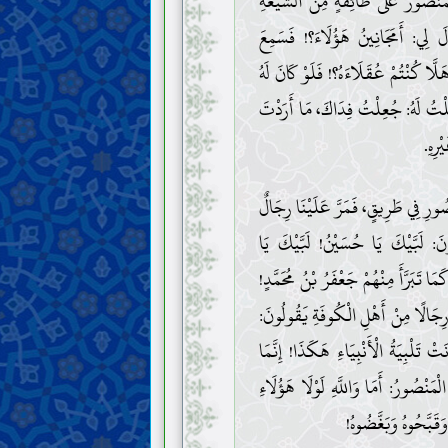
الْمَنْصُورُ عَلَى طَائِفَةٍ مِنَ الشِّيعَةِ
َ لِي: أَمَجَانِينُ هَؤُلَاءَ؟! فَسَمِعَ
َلَّا كُنْتُمْ عُقَلَاءَهُ؟! فَلَوْ كَانَ لَهُ
قُلْتُ لَهُ: جُعِلْتُ فِدَاكَ، مَا أَرَدْتَ
رِهِ.
َنْصُورِ فِي طَرِيقٍ، فَمَرَّ عَلَيْنَا رِجَالٌ
َ: لَبَّيْكَ يَا حُسَيْنُ! لَبَّيْكَ يَا
َا تَبَرَّأَ مِنْهُمْ جَعْفَرُ بْنُ مُحَمَّدٍ!
نَّ رِجَالًا مِنْ أَهْلِ الْكُوفَةِ يَقُولُونَ:
َتْ تَلْبِيَةُ الْأَنْبِيَاءِ هَكَذَا! إِنَّمَا
لْمَنْصُورُ: أَمَا وَاللَّهِ لَوْلَا هَؤُلَاءِ
َقَبَّحُوهُ وَبَغَّضُوهُ!