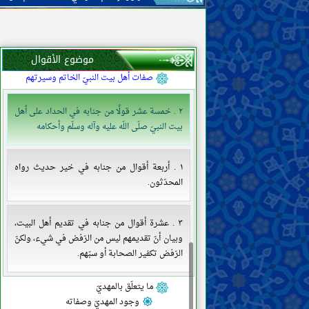
معرفة خلفاء اللّه
صفات الأنبياء وسيرتهم
صفات النبيّ الخاتم وسيرته
خصائص النبيّ الخاتم
موضوع الأقوال
أصحاب النبيّ الخاتم وأزواجه
صفات أهل بيت النبيّ الخاتم وسيرتهم
٢ . خمسة عشر قولًا من جنابه في الحداد على أهل
بيت النبيّ صلّى اللّه عليه وآله وسلّم وأحكامه
١ . أربعة أقوال من جنابه في خير حديث رواه
المحدّثون.
٣ . عشرة أقوال من جنابه في تقديم أهل البيت،
وبيان أنّ تقديمهم ليس من الرّفض في شيء، ولكنّ
الرّفض تكفير الصحابة أو سبّهم.
ما يتعلّق بالمهديّ
وجود المهديّ وصفاته