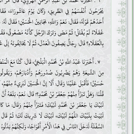
٦ . أَخْبَرَنَا مُحَمَّدُ بْنُ عَبْدِ الرَّحْمَنِ الْهَرَوِيُّ، قَالَ: مَرَّ 
يَجْرَحُونَ أَنْفُسَهُمْ فِي الطَّرِيقِ، وَكَانَ يَوْمَ عَاشُورَاءَ، فَقَال
أَحَدُهُمْ قَوْلَهُ، فَقَالَ: نَعَمْ وَاللَّهِ، مَجَانِينُ الْحُسَيْنِ! فَقَالَ لَهُ: ه
عُقَلَاءُ لَمْ يُقْتَلْ! ثُمَّ مَضَى وَتَرَكَ الرَّجُلَ كَأَنَّهُ مَصْعُوقٌ، فَ
بِالْعُقَلَاءِ؟ قَالَ: رِجَالٌ يَصِفُونَ الْعَدْلَ، ثُمَّ لَا يُخَالِفُونَهُ إِلَى غَيْ
٧ . أَخْبَرَنَا عَبْدُ اللَّهِ بْنُ مُحَمَّدٍ الْبَلْخِيُّ، قَالَ: كُنَّا مَعَ الْم
مِنَ الشِّيعَةِ وَهُمْ يَضْرِبُونَ صُدُورَهُمْ وَأَدْبَارَهُمْ، وَيَقُولُون
حُسَيْنُ! فَأَقْبَلَ عَلَيْنَا وَقَالَ: أَلَا إِنَّ الْحُسَيْنَ لَبَرِيءٌ مِنْهُمْ، كَم
قُلْنَا: وَهَلْ تَبَرَّأَ مِنْهُمْ جَعْفَرُ بْنُ مُحَمَّدٍ؟! قَالَ: نَعَمْ، بَلَغَهُ أَ
لَبَّيْكَ يَا جَعْفَرَ بْنَ مُحَمَّدٍ لَبَّيْكَ! فَتَبَرَّأَ مِنْهُمْ وَقَالَ: مَا كَان
لَبَّيَتْ بِلَبَّيْكَ اللَّهُمَّ لَبَّيْكَ، لَبَّيْكَ لَا شَرِيكَ لَكَ! ثُمَّ قَالَ ا
السَّفْلَةُ لَدَخَلَ النَّاسُ فِي هَذَا الْأَمْرِ أَفْوَاجًا، وَلَكِنَّهُمْ بَدَّلُوهُ و