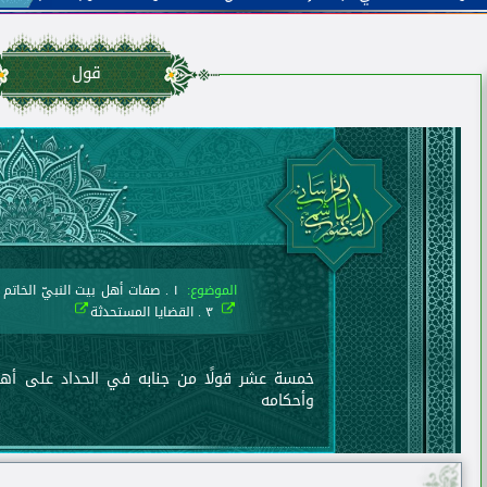
قول
الموضوع:
١ . صفات أهل بيت النبيّ الخاتم وسيرتهم
٣ . القضايا المستحدثة
خمسة عشر قولًا من جنابه في الحداد على أهل ب
وأحكامه