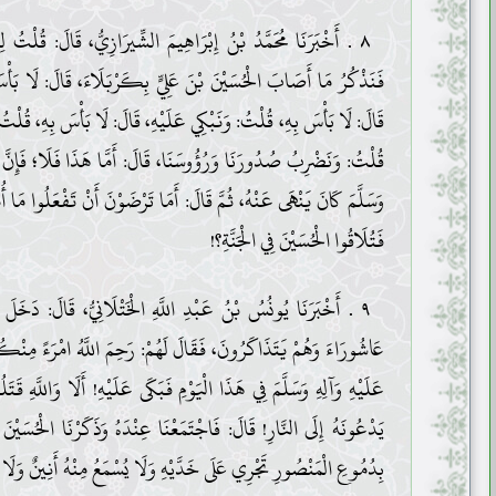
٨ . أَخْبَرَنَا مُحَمَّدُ بْنُ إِبْرَاهِيمَ الشِّيرَازِيُّ، قَالَ: قُلْتُ لِل
فَنَذْكُرُ مَا أَصَابَ الْحُسَيْنَ بْنَ عَلِيٍّ بِكَرْبَلَاءَ، قَالَ: لَا بَأْ
قَالَ: لَا بَأْسَ بِهِ، قُلْتُ: وَنَبْكِي عَلَيْهِ، قَالَ: لَا بَأْسَ بِهِ، قُلْتُ: 
قُلْتُ: وَنَضْرِبُ صُدُورَنَا وَرُؤُوسَنَا، قَالَ: أَمَّا هَذَا فَلَا؛ فَإِنَّ رَس
وَسَلَّمَ كَانَ يَنْهَى عَنْهُ، ثُمَّ قَالَ: أَمَا تَرْضَوْنَ أَنْ تَفْعَلُوا مَا أُم
فَتُلَاقُوا الْحُسَيْنَ فِي الْجَنَّةِ؟!
٩ . أَخْبَرَنَا يُونُسُ بْنُ عَبْدِ اللَّهِ الْخَتْلَانِيُّ، قَالَ: دَخَلَ
عَاشُورَاءَ وَهُمْ يَتَذَاكَرُونَ، فَقَالَ لَهُمْ: رَحِمَ اللَّهُ امْرَءً مِنْكُمْ 
عَلَيْهِ وَآلِهِ وَسَلَّمَ فِي هَذَا الْيَوْمِ فَبَكَى عَلَيْهِ! أَلَا وَاللَّهِ قَتَلُ
يَدْعُونَهُ إِلَى النَّارِ! قَالَ: فَاجْتَمَعْنَا عِنْدَهُ وَذَكَرْنَا الْحُسَيْنَ 
بِدُمُوعِ الْمَنْصُورِ تَجْرِي عَلَى خَدَّيْهِ وَلَا يُسْمَعُ مِنْهُ أَنِينٌ وَلَا