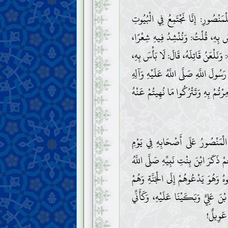
ْمَنْصُورِ: إِنَّا نَجْتَمِعُ فِي الْبُيُوتِ
سَ بِهِ، قُلْتُ: وَنُنْشِدُ فِيهِ شِعْرًا،
وَنَلْعَنُ قَاتِلَهُ، قَالَ: لَا بَأْسَ بِهِ،
ُولَ اللَّهِ صَلَّى اللَّهُ عَلَيْهِ وَآلِهِ
ِرْتُمْ بِهِ وَتَتْرُكُوا مَا نُهِيتُمْ عَنْهُ
 الْمَنْصُورُ عَلَى أَصْحَابِهِ فِي يَوْمِ
ذَكَرَ ابْنَ بِنْتِ نَبِيِّهِ صَلَّى اللَّهُ
وهُ وَهُوَ يَدْعُوهُمْ إِلَى الْجَنَّةِ وَهُمْ
بْنَ عَلِيٍّ وَبَكَيْنَا عَلَيْهِ، وَكَأَنِّي
 عَوِيلٌ!