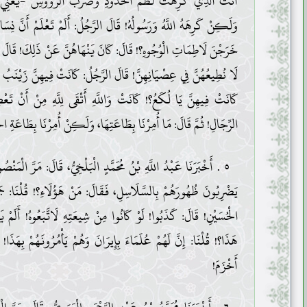
أَنْتَ الَّذِي كَرِهْتَ لَطْمَ الْخُدُودِ وَضَرْبَ الرُّؤُوسِ -يَعْنِي فِي
وَلَكِنْ كَرِهَهُ اللَّهُ وَرَسُولُهُ! قَالَ الرَّجُلُ: أَلَمْ تَعْلَمْ أَنَّ نِسَاءَ
خَرَجْنَ لَاطِمَاتِ الْوُجُوهِ؟! قَالَ: كَانَ يَنْهَاهُنَّ عَنْ ذَلِكَ! قَالَ الرّ
لَا نُطِيعُهُنَّ فِي عِصْيَانِهِنَّ! قَالَ الرَّجُلُ: كَانَتْ فِيهِنَّ زَيْنَبُ 
كَانَتْ فِيهِنَّ يَا لُكَعُ؟! كَانَتْ وَاللَّهِ أَتْقَى لِلَّهِ مِنْ أَنْ تَعْ
الرِّجَالِ! ثُمَّ قَالَ: مَا أُمِرْنَا بِطَاعَتِهَا، وَلَكِنْ أُمِرْنَا بِطَاعَةِ الْ
٥ . أَخْبَرَنَا عَبْدُ اللَّهِ بْنُ مُحَمَّدٍ الْبَلْخِيُّ، قَالَ: مَرَّ الْمَن
يَضْرِبُونَ ظُهُورَهُمْ بِالسَّلَاسِلِ، فَقَالَ: مَنْ هَؤُلَاءِ؟! قُلْنَا: جَم
الْحُسَيْنِ! قَالَ: كَذَبُوا! لَوْ كَانُوا مِنْ شِيعَتِهِ لَاتَّبَعُوهُ! أَلَمْ ي
هَذَا؟! قُلْنَا: إِنَّ لَهُمْ عُلَمَاءَ بِإِيرَانَ وَهُمْ يَأْمُرُونَهُمْ بِهَذَا
أَخْزَمَ!