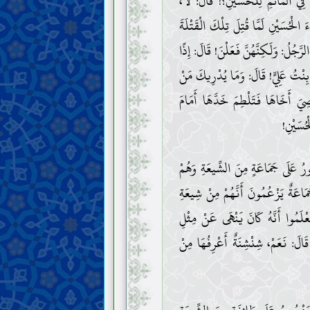
 الْمَأْتَمِ لِلْحُسَيْنِ؟! قَالَ: لَا،
 الْحُسَيْنِ لَمَّا قُتِلَ تِلْكَ الْقَتْلَةَ
َجُلُ: وَلَكِنَّهُنَّ فَعَلْنَ! قَالَ: إِذًا
بِنْتُ عَلِيٍّ! قَالَ: وَمَا يُدْرِيكَ مَنْ
صِيَ أَخَاهَا فَتَلْطِمَ خَدَّهَا أَمَامَ
حُسَيْنِ!
ْصُورُ عَلَى جَمَاعَةٍ مِنَ الشِّيعَةِ وَهُمْ
َاعَةٌ يَزْعُمُونَ أَنَّهُمْ مِنْ شِيعَةِ
َعْلَمُوا أَنَّهُ كَانَ يَنْهَى عَنْ مِثْلِ
! قَالَ: نَعَمْ، شِنْشِنَةٌ أَعْرِفُهَا مِنْ