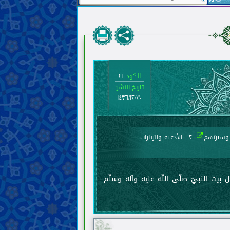
الكود:
٤١
تاريخ النشر:
١٤٣٦/١٢/٣٠
٢ . الأدعية والزيارات
يت النبيّ صلّى اللّه عليه وآله وسلّم