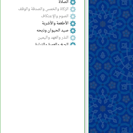
الصلاة
الزكاة والخمس والصدقة والوقف
الصوم والإعتكاف
الأطعمة والأشربة
صيد الحيوان وذبحه
النذر والعهد واليمين
الحجّ والعمرة والزيارة
الجهاد والدفاع والهجرة
الدعوة إلى الخير والأمر بالمعروف والنهي
عن المنكر
الحدود والتعزيرات
القصاص والدّيات
الولاية والقضاء والشهادة
الحَجْر (منع التصرّف في المال)
المشاغل والمكاسب المحرّمة
العقود والمعاملات
النكاح والحجاب والعلاقات الجنسيّة
الرضاعة والحضانة وتربية الأطفال
الطلاق واللعان والإيلاء والعدّة