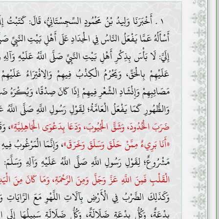
١ . أَخْبَرَنَا وَلِيدُ بْنُ مَحْمُودٍ السِّجِسْتَانِيُّ، قَالَ: كَتَبْتُ إِلَى
أَسْأَلُهُ عَمَّا يَفْعَلُ النَّاسُ فِي الْحِدَادِ عَلَى أَهْلِ بَيْتِ النَّبِيِّ صَلَّ
إِلَيَّ: لَا بَأْسَ بِذِكْرِ أَهْلِ بَيْتِ النَّبِيِّ صَلَّى اللَّهُ عَلَيْهِ وَآلِهِ
عَلَيْهِمْ بِالْحَقِّ، وَيَحْرُمُ الْكِذْبُ فِيهِمْ وَالِافْتِرَاءُ عَلَيْهِمْ
مَصَائِبِهِمْ وَإِنْشَادِ الشِّعْرِ فِيهِمْ إِذَا كَانَ صِدْقًا، وَيُكْرَهُ ضَ
وَالظُّهُورِ كَمَا يَفْعَلُ الْعَامَّةُ؛ لِقَوْلِ رَسُولِ اللَّهِ صَلَّى اللَّهُ عَل
ضَرَبَ الْخُدُودَ، وَشَقَّ الْجُيُوبَ، وَدَعَا بِدَعْوَى الْجَاهِلِيَّةِ»
، وَقَ
«أَنَا بَرِيءٌ مِمَّنْ حَلَقَ وَسَلَقَ وَخَرَقَ»
، وَإِنَّمَا الْمَرْغُوبُ فِيهِ
مَشْرُوعٌ؛ لِقَوْلِ رَسُولِ اللَّهِ صَلَّى اللَّهُ عَلَيْهِ وَآلِهِ وَسَلَّمَ:
«
الْقَلْبِ فَمِنَ اللَّهِ عَزَّ وَجَلَّ وَمِنَ الرَّحْمَةِ، وَمَا كَانَ مِنَ الْي
وَكَذَلِكَ الضَّرْبُ فِي الْأَرْضِ بِآلَاتِ اللَّهْوِ مَعَ الرَّايَاتِ وَالْ
بِدْعَةٌ، وَكُلُّ بِدْعَةٍ ضَلَالَةٌ، وَكُلُّ ضَلَالَةٍ سَبِيلُهَا إِلَى ال