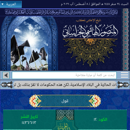
العربية
السبت ٢٤ صفر ١٤٤٨ هـ الموافق لـ ٨ أغسطس/ آب ٢٠٢٦ م
 الحاليّة في البلاد الإسلاميّة، لكنّ هذه الحكومات لا تقرّ بذلك، بل ترى بعضها كحكومة
قول
تاريخ النشر:
الكود:
١٢
١٤٣٦/٦/١٣