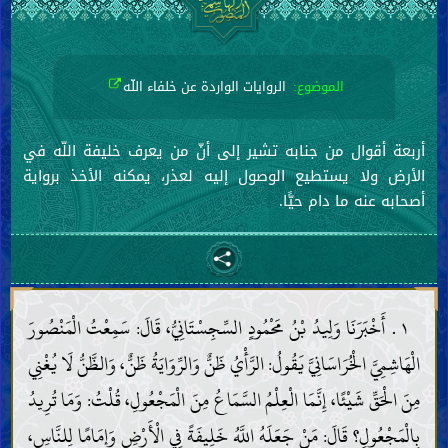
الموضوع:
الروايات الواردة عن خلفاء اللّه
أربعة أقوال من جنابه تشير إلى أنّ من يعرف خليفة اللّه في
الأرض ولا يستطيع الوصول إليه لعذر، يمكنه الأخذ برواية
أصحابه عنه ما دام حيًّا.
١ . أَخْبَرَنَا وَلِيدُ بْنُ مَحْمُودٍ السِّجِسْتَانِيُّ، قَالَ: سَمِعْتُ الْمَنْصُورَ
الْهَاشِمِيَّ الْخُرَاسَانِيَّ يَقُولُ: الرَّأْيُ ظَنٌّ وَالرِّوَايَةُ ظَنٌّ، وَالظَّنُّ لَا يُغْنِي
مِنَ الْحَقِّ شَيْئًا، إِنَّمَا الْعِلْمُ السَّمَاعُ مِنَ الْمَجْعُولِ، قُلْتُ: وَمَا تُرِيدُ
بِالْمَجْعُولِ؟ قَالَ: مَنْ جَعَلَهُ اللَّهُ خَلِيفَةً فِي الْأَرْضِ وَإِمَامًا لِلنَّاسِ،