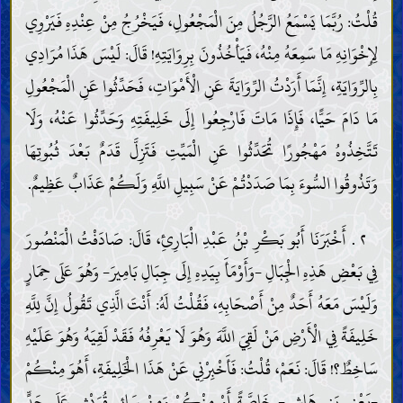
قُلْتُ: رُبَّمَا يَسْمَعُ الرَّجُلُ مِنَ الْمَجْعُولِ، فَيَخْرُجُ مِنْ عِنْدِهِ فَيَرْوِي
لِإِخْوَانِهِ مَا سَمِعَهُ مِنْهُ، فَيَأْخُذُونَ بِرِوَايَتِهِ! قَالَ: لَيْسَ هَذَا مُرَادِي
بِالرِّوَايَةِ، إِنَّمَا أَرَدْتُ الرِّوَايَةَ عَنِ الْأَمْوَاتِ، فَحَدِّثُوا عَنِ الْمَجْعُولِ
مَا دَامَ حَيًّا، فَإِذَا مَاتَ فَارْجِعُوا إِلَى خَلِيفَتِهِ وَحَدِّثُوا عَنْهُ، وَلَا
تَتَّخِذُوهُ مَهْجُورًا تُحَدِّثُوا عَنِ الْمَيِّتِ فَتَزِلَّ قَدَمٌ بَعْدَ ثُبُوتِهَا
وَتَذُوقُوا السُّوءَ بِمَا صَدَدْتُمْ عَنْ سَبِيلِ اللَّهِ وَلَكُمْ عَذَابٌ عَظِيمٌ.
٢ . أَخْبَرَنَا أَبُو بَكْرِ بْنُ عَبْدِ الْبَارِئِ، قَالَ: صَادَفْتُ الْمَنْصُورَ
فِي بَعْضِ هَذِهِ الْجِبَالِ -وَأَوْمَأَ بِيَدِهِ إِلَى جِبَالِ بَامِيرَ- وَهُوَ عَلَى حِمَارٍ
وَلَيْسَ مَعَهُ أَحَدٌ مِنْ أَصْحَابِهِ، فَقُلْتُ لَهُ: أَنْتَ الَّذِي تَقُولُ إِنَّ لِلَّهِ
خَلِيفَةً فِي الْأَرْضِ مَنْ لَقِيَ اللَّهَ وَهُوَ لَا يَعْرِفُهُ فَقَدْ لَقِيَهُ وَهُوَ عَلَيْهِ
سَاخِطٌ؟! قَالَ: نَعَمْ، قُلْتُ: فَأَخْبِرْنِي عَنْ هَذَا الْخَلِيفَةِ، أَهُوَ مِنْكُمْ
-يَعْنِي بَنِي هَاشِمٍ- خَاصَّةً أَوْ مِنْكُمْ وَمِنْ سَائِرِ قُرَيْشٍ عَلَى حَدٍّ