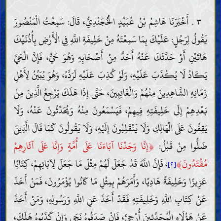
٣ . أَخْبَرَنَا هَاشِمُ بْنُ عُبَيْدٍ الْخُجَنْدِيُّ، قَالَ: سَمِعْتُ الْمَنْصُورَ
يَقُولُ لِرَجُلٍ: عَلَيْكَ بِمَا سَمِعْتَهُ مِنْ خَلِيفَةِ اللَّهِ فِي الْأَرْضِ بِأُذُنَيْكَ
هَاتَيْنِ أَوْ حَدَّثَكَ عَنْهُ أَحَدٌ مِنْ أَصْحَابِهِ وَهُوَ حَيٌّ، فَإِنَّ الْحَيَّ
يَكَادُ لَا يُكْذَبَ عَلَيْهِ، وَلَوْ كُذِبَ عَلَيْهِ لَرَدَّهُ، وَهُوَ يُبَيِّنُ لِأَهْلِ
زَمَانِهِ الشَّاهِدِينَ مِنْهُمْ وَالْغَائِبِينَ، حَتَّى إِذَا هَلَكَ يَرْجِعُ الَّذِينَ مِنْ
بَعْدِهِمْ إِلَى خَلِيفَتِهِ فِيهِمْ، فَيَسْمَعُونَ مِنْهُ وَيُحَدِّثُونَ عَنْهُ، وَلَا
يَقِفُونَ عَلَى الْهَالِكِ وَلَا يَنْقَلِبُونَ إِلَيْهِ، وَلَا يَقُولُونَ كَمَا قَالَ الَّذِينَ
﴿
ضَلُّوا مِنْ قَبْلُ:
إِنَّا وَجَدْنَا آبَاءَنَا عَلَى أُمَّةٍ وَإِنَّا عَلَى آثَارِهِمْ
﴾
مُقْتَدُونَ
، فَإِنَّ اللَّهَ قَدْ جَعَلَ لَهُمْ مِثْلَ مَا جَعَلَ لِآبَائِهِمْ، كِتَابًا
[٢]
عَزِيزًا وَخَلِيفَةً هَادِيًا، وَأَمَرَهُمْ بِمِثْلِ مَا كَانُوا يُؤْمَرُونَ، فَمَنْ أَخَذَ
عَنْ كِتَابِ اللَّهِ وَخَلِيفَتِهِ فَقَدْ أَخَذَ عَنِ اللَّهِ وَرَسُولِهِ، وَمَنْ أَخَذَ
عَنْ هَؤُلَاءِ الْمُحَدِّثِينَ أُرْجِئَ، فَإِنْ صَدَقُوهُ نَجَى وَإِنْ كَذَبُوهُ هَلَكَ،