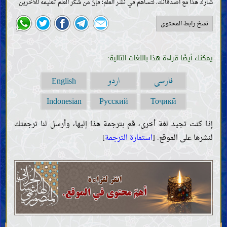
شارك هذا مع أصدقائك، لتساهم في نشر العلم؛ فإنّ من شكر العلم تعليمه للآخرين.
نسخ رابط المحتوى
يمكنك أيضًا قراءة هذا باللغات التالية:
فارسی
اردو
English
Indonesian
Русский
Тоҷикӣ
إذا كنت تجيد لغة أخرى، قم بترجمة هذا إليها، وأرسل لنا ترجمتك
المقدّمات
لنشرها على الموقع. [
استمارة الترجمة
]
العقل
العلم
معنى العلم ووجوب اكتسابه
موانع العلم وذمّ أهلها
صفات العلماء وواجباتهم
الحجّة
كتاب اللّه
حجّيّة القرآن وصفاته