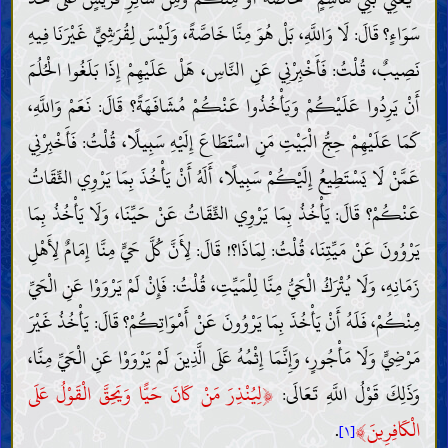
سَوَاءٍ؟ قَالَ: لَا وَاللَّهِ، بَلْ هُوَ مِنَّا خَاصَّةً، وَلَيْسَ لِقُرَشِيٍّ غَيْرَنَا فِيهِ
نَصِيبٌ، قُلْتُ: فَأَخْبِرْنِي عَنِ النَّاسِ، هَلْ عَلَيْهِمْ إِذَا بَلَغُوا الْحُلُمَ
أَنْ يَرِدُوا عَلَيْكُمْ وَيَأْخُذُوا عَنْكُمْ مُشَافَهَةً؟ قَالَ: نَعَمْ وَاللَّهِ،
كَمَا عَلَيْهِمْ حِجُّ الْبَيْتِ مَنِ اسْتَطَاعَ إِلَيْهِ سَبِيلًا، قُلْتُ: فَأَخْبِرْنِي
عَمَّنْ لَا يَسْتَطِيعُ إِلَيْكُمْ سَبِيلًا، أَلَهُ أَنْ يَأْخُذَ بِمَا يَرْوِي الثِّقَاتُ
عَنْكُمْ؟ قَالَ: يَأْخُذُ بِمَا يَرْوِي الثِّقَاتُ عَنْ حَيِّنَا، وَلَا يَأْخُذُ بِمَا
يَرْوُونَ عَنْ مَيِّتِنَا، قُلْتُ: لِمَاذَا؟! قَالَ: لِأَنَّ كُلَّ حَيٍّ مِنَّا إِمَامٌ لِأَهْلِ
زَمَانِهِ، وَلَا يُتْرَكُ الْحَيُّ مِنَّا لِلْمَيِّتِ، قُلْتُ: فَإِنْ لَمْ يَرْوَوْا عَنِ الْحَيِّ
مِنْكُمْ، فَلَهُ أَنْ يَأْخُذَ بِمَا يَرْوُونَ عَنْ أَمْوَاتِكُمْ؟ قَالَ: يَأْخُذُ غَيْرَ
مَرْضِيٍّ وَلَا مَأْجُورٍ، وَإِنَّمَا إِثْمُهُ عَلَى الَّذِينَ لَمْ يَرْوَوْا عَنِ الْحَيِّ مِنَّا،
﴿
وَذَلِكَ قَوْلُ اللَّهِ تَعَالَى:
لِيُنْذِرَ مَنْ كَانَ حَيًّا وَيَحِقَّ الْقَوْلُ عَلَى
﴾
الْكَافِرِينَ
.
[١]