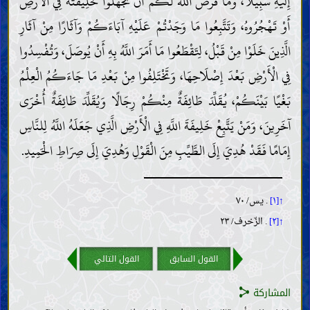
إِلَيْهِ سَبِيلًا، وَمَا فَرَضَ اللَّهُ لَكُمْ أَنْ تَجْهَلُوا خَلِيفَتَهُ فِي الْأَرْضِ
أَوْ تَهْجُرُوهُ، وَتَتَّبِعُوا مَا وَجَدْتُمْ عَلَيْهِ آبَاءَكُمْ وَآثَارًا مِنْ آثَارِ
الَّذِينَ خَلَوْا مِنْ قَبْلُ، لِتَقْطَعُوا مَا أَمَرَ اللَّهُ بِهِ أَنْ يُوصَلَ، وَتُفْسِدُوا
فِي الْأَرْضِ بَعْدَ إِصْلَاحِهَا، وَتَخْتَلِفُوا مِنْ بَعْدِ مَا جَاءَكُمُ الْعِلْمُ
بَغْيًا بَيْنَكُمْ، يُقَلِّدَ طَائِفَةٌ مِنْكُمْ رِجَالًا وَيُقَلِّدَ طَائِفَةٌ أُخْرَى
آخَرِينَ، وَمَنْ يَتَّبِعْ خَلِيفَةَ اللَّهِ فِي الْأَرْضِ الَّذِي جَعَلَهُ اللَّهُ لِلنَّاسِ
إِمَامًا فَقَدْ هُدِيَ إِلَى الطَّيِّبِ مِنَ الْقَوْلِ وَهُدِيَ إِلَى صِرَاطِ الْحَمِيدِ.
↑[١]
. يس/ ٧٠
↑[٢]
. الزّخرف/ ٢٣
القول السابق
القول التالي
المشاركة