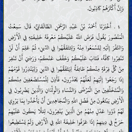
وَإِنَّ أَكْثَرَهُمْ كَاذِبُونَ.
٤ . أَخْبَرَنَا أَحْمَدُ بْنُ عَبْدِ الرَّحْمَنِ الطَّالَقَانِيُّ، قَالَ: سَمِعْتُ
الْمَنْصُورَ يَقُولُ: فَرَضَ اللَّهُ عَلَيْكُمْ مَعْرِفَةَ خَلِيفَتِهِ فِي الْأَرْضِ
وَالنَّفْرَ إِلَيْهِ لِتَسْمَعُوا مِنْهُ وَلِتَتَفَقَّهُوا فِي الدِّينِ، ثُمَّ عَلِمَ أَنْ لَنْ
تَنْفِرُوا كَافَّةً، فَتَابَ عَلَيْكُمْ وَخَفَّفَ عَنْكُمْ، وَرَضِيَ أَنْ تَنْفِرَ
مِنْ كُلِّ فِرْقَةٍ مِنْكُمْ طَائِفَةٌ لِيَتَفَقَّهُوا فِي الدِّينِ وَلِيُنْذِرُوا قَوْمَهُمْ
إِذَا رَجَعُوا إِلَيْهِمْ لَعَلَّهُمْ يَحْذَرُونَ، فَأَذِنَ لِلْمُسْتَضْعَفِينَ مِنْكُمْ
وَالْمُتَخَلِّفِينَ مِنَ الْمَرْضَى وَالنِّسَاءِ وَالْوِلْدَانِ وَالَّذِينَ يَضْرِبُونَ فِي
الْأَرْضِ يَبْتَغُونَ مِنْ فَضْلِ اللَّهِ وَالْمُجَاهِدِينَ أَنْ يَأْخُذُوا بِمَا يَرْوِي
لَهُمْ ذَوُوا عَدْلٍ مِنْهُمْ مِنَ الَّذِينَ يَنْفِرُونَ، لِئَلَّا يَكُونَ عَلَيْهِمْ
حَرَجٌ فِي دِينِهِمْ إِذَا عَرَفُوا خَلِيفَةَ اللَّهِ فِي الْأَرْضِ وَلَمْ يَسْتَطِيعُوا