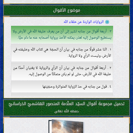
تفسير بعض آيات القرآن
موضوع الأقوال
خليفة اللّه
ضرورة خليفة اللّه وصفاته
الروايات الواردة عن خلفاء اللّه
٣ . أربعة أقوال من جنابه تشير إلى أنّ من يعرف خليفة اللّه في الأرض ولا
يستطيع الوصول إليه لعذر، يمكنه الأخذ برواية أصحابه عنه ما دام حيًّا.
١ . اثنا عشر قولًا من جنابه في بيان أنّ الحجّة هي كتاب اللّه وخليفته في
الأرض، وليست الرأي ولا الرواية.
٢ . أربعة أقوال من جنابه في بيان أنّ الرأي والرواية لا يغنيان أحدًا من
خليفة اللّه في الأرض، حتّى لو لم يكن متمكّنًا من الوصول إليه.
٤ . قول من جنابه في حدّ الرّواية المتواترة وحجّيّتها
٥ . أربعة أقوال من جنابه في خير حديث رواه المحدّثون.
تحميل مجموعة أقوال السيّد العلّامة المنصور الهاشميّ الخراسانيّ
حفظه اللّه تعالى
٦ . قولان من جنابه في بيان أنّ أحسن الحديث كتاب اللّه وكلّ حديث
يخالف كتاب اللّه فهو زخرف.
٧ . ثمانية أقوال من جنابه في بيان حجّيّة سنّة النّبيّ، وذمّ الذين لا