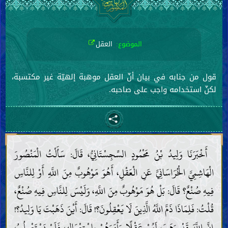
الموضوع:
العقل
قول من جنابه في بيان أنّ العقل موهبة إلهيّة غير مكتسبة،
لكنّ استخدامه واجب على صاحبه.
أَخْبَرَنَا وَلِيدُ بْنُ مَحْمُودٍ السِّجِسْتَانِيُّ، قَالَ: سَأَلْتُ الْمَنْصُورَ
الْهَاشِمِيَّ الْخُرَاسَانِيَّ عَنِ الْعَقْلِ، أَهُوَ مَوْهُوبٌ مِنَ اللَّهِ أَوْ لِلنَّاسِ
فِيهِ صُنْعٌ؟ قَالَ: بَلْ هُوَ مَوْهُوبٌ مِنَ اللَّهِ، وَلَيْسَ لِلنَّاسِ فِيهِ صُنْعٌ،
قُلْتُ: فَلِمَاذَا ذَمَّ اللَّهُ الَّذِينَ لَا يَعْقِلُونَ؟! قَالَ: أَيْنَ ذَهَبْتَ يَا وَلِيدُ؟!
إِنَّ اللَّهَ قَدْ وَهَبَ لَهُمْ عَقْلًا وَأَمَرَهُمْ بِاسْتِعْمَالِهِ، فَلَمْ يَسْتَعْمِلُوهُ،