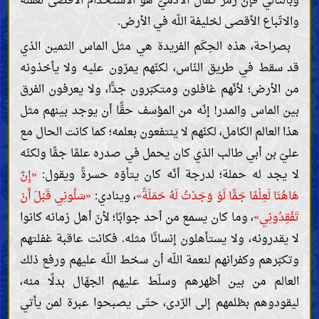
وبالتالي فإنّ رمز كمال الآدميّ هو الاستخدام الأقصى لعقله
والاتّباع الأقصى لخليفة اللّه في الأرض.
بصراحة، هذه الحِكَم الفريدة هي مثل الماس الثمين الذي
قد سقط في طريق النّاس، لكنّهم يمرّون عليه ولا يأخذونه
من الأرض؛ لأنّهم غافلون ومتكبّرون جدًّا، ولا يعرفون الفرق
بين الماس والمدر! إنّه من المؤسف حقًّا أن يوجد بينهم مثل
هذا العالم الكامل، لكنّهم لا ينتفعون بعلمه؛ كما كانت الحال مع
عليّ بن أبي طالب الذي كان يحمل في صدره علمًا جمًّا ولكنّه
لا يجد له حملة؛ لدرجة أنّه كان يتأوّه حسرةً ويقول:
«إِنَّ
هَاهُنَا لَعِلْمًا جَمًّا لَوْ وَجَدْتُ لَهُ حَمَلَةً»
، وينادي:
«سَلُونِي قَبْلَ أَنْ
تَفْقِدُونِي»
، وما كان يسمع من أحد جوابًا؛ لأنّ أهل زمانه كانوا
لا يقدرونه، ولا يستأهلون إنسانًا مثله. فكانت عاقبة غفلتهم
وتكبّرهم وكفرانهم لنعمة اللّه أن سخط اللّه عليهم ورفع ذلك
العالم من بين أظهرهم وسلّط عليهم الجهّال بدلًا منه،
ليقودوهم بظلمهم إلى الرّدى، حتّى يصبحوا عبرة لمن يأتي