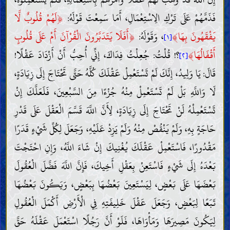
﴿
فَذَمَّهُمْ عَلَى تَرْكِ الِاسْتِعْمَالِ، أَمَا سَمِعْتَ قَوْلَهُ:
لَهُمْ قُلُوبٌ لَّا
﴿
﴾
يَفْقَهُونَ بِهَا
، وَقَوْلَهُ:
أَفَلَا يَتَدَبَّرُونَ الْقُرْآنَ أَمْ عَلَى قُلُوبٍ
[١]
﴾
أَقْفَالُهَا
؟! قُلْتُ: جُعِلْتُ فِدَاكَ، إِنِّي أُحِبُّ أَنْ أَزْدَادَ عَقْلًا!
[٢]
قَالَ: يَا وَلِيدُ، إِنَّكَ لَمْ تَسْتَعْمِلْ عَقْلَكَ كُلَّهُ حَتَّى تَحْتَاجَ إِلَى زِيَادَةٍ،
لَا وَاللَّهِ بَلْ لَمْ تَسْتَعْمِلْ مِنْهُ جُزْءًا مِنَ السَّبْعِينَ، فَلَعَلَّكَ إِنْ
تَسْتَعْمِلْهُ لَنْ تَحْتَاجَ إِلَى زِيَادَةٍ، لِأَنَّ اللَّهَ قَسَّمَ الْعَقْلَ عَلَى قَدْرِ
حَاجَةٍ بِهِ، وَلَمْ يَنْقُصْ مِنْهُ وَلَمْ يَزِدْ عَلَيْهِ، وَجَعَلَ لِكُلِّ شَيْءٍ قَدَرًا
مَقْدُورًا، فَاسْتَعْمِلْ عَقْلَكَ يُغْنِيكَ إِنْ شَاءَ اللَّهُ، وَإِنِ احْتَجْتَ
بَعْدَهُ إِلَى شَيْءٍ فَاسْتَعِنْ بِعَقْلِ أَخِيكَ، فَإِنَّ اللَّهَ فَضَّلَ الْعُقُولَ
بَعْضَهَا عَلَى بَعْضٍ، لِيَسْتَعِينَ بَعْضُهَا بِبَعْضٍ، وَيَكُونَ بَعْضُهَا
تَبَعًا لِبَعْضٍ، وَجَعَلَ عَقْلَ خَلِيفَتِهِ فِي الْأَرْضِ أَكْمَلَ الْعُقُولِ
لِيَكُونَ مَصِيرَهَا وَمَأْوَاهَا، فَلَوْ أَنَّ رَجُلًا اسْتَعْمَلَ عَقْلَهُ حَقَّ