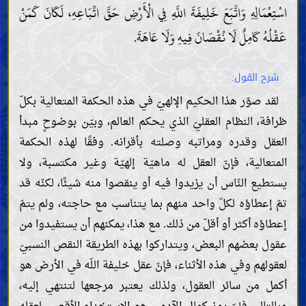
اسْتِعْمَالِهِ وَاتَّبَعَ خَلِيفَةَ اللَّهِ فِي الْأَرْضِ حَقَّ اتِّبَاعِهِ، لَكَانَ كَمَنْ
عَقْلُهُ كَامِلٌ لَا نُقْصَانَ فِيهِ وَلَا عَاهَةَ.
شرح القول:
لقد صوّر هذا الحكيم الإلهيّ في هذه الحكمة المتعالية بكلّ
ظرافة، النظام العقليّ الذي يحكم العالم، وبيّن بوضوحٍ مبدأ
العقل وقدره ومراتبه وصلته بأقرانه. وفقًا لهذه الحكمة
المتعالية، فإنّ العقل له ماهيّة إلهيّة وغير مكتسبة، ولا
يستطيع النّاس أن يزيدوا فيه أو ينقصوا منه شيئًا، لكنّه قد
تمّ إعطاؤه لكلّ واحد منهم بما يتناسب مع حاجته، ولم يتمّ
إعطاؤه أكثر أو أقلّ من ذلك. مع هذا، يمكنهم أن يستفيدوا من
عقول بعضهم البعض، ويتداركوا بهذه الطريقة النقص النسبيّ
لعقولهم وفي هذه الأثناء، فإنّ عقل خليفة اللّه في الأرض هو
أكمل من سائر العقول، ولذلك يعتبر مرجعها لتنتهي إليه،