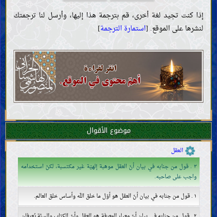
إذا كنت تجيد لغة أخرى، قم بترجمة هذا إليها، وأرسل لنا ترجمتك
لنشرها على الموقع. [
استمارة الترجمة
]
موضوع الأقوال
المقدّمات
العقل
٣ . قول من جنابه في بيان أنّ العقل موهبة إلهيّة غير مكتسبة، لكنّ استخدامه
واجب على صاحبه.
١ . قول من جنابه في بيان أنّ العقل هو أوّل ما خلق اللّه وأساس خلق العالم.
٢ . قول من جنابه في بيان أنّ معيار المعرفة هو العقل وأنّ الكتاب والسنّة يُعرفان