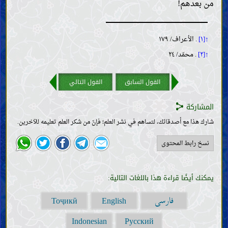
من بعدهم!
↑[١]
. الأعراف/ ١٧٩
↑[٢]
. محمّد/ ٢٤
القول السابق
القول التالي
المشاركة
شارك هذا مع أصدقائك، لتساهم في نشر العلم؛ فإنّ من شكر العلم تعليمه للآخرين.
نسخ رابط المحتوى
يمكنك أيضًا قراءة هذا باللغات التالية:
فارسی
Тоҷикӣ
English
Indonesian
Русский