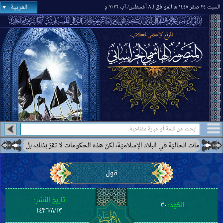
العربية
السبت ٢٤ صفر ١٤٤٨ هـ الموافق لـ ٨ أغسطس/ آب ٢٠٢٦ م
مات الحاليّة في البلاد الإسلاميّة، لكنّ هذه الحكومات لا تقرّ بذلك، بل ترى بعضها كحك
قول
تاريخ النشر:
الكود:
٣٠
١٤٣٦/٨/١٣