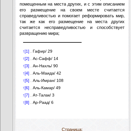
помещенным на места других, и с этим описанием
его размещение на своем месте считается
справедливостью и помогает реформировать мир,
так же как его размещение на места других
считается несправедливостью и способствует
развращению мира;
↑[1]
.
Гафир/ 29
↑[2]
.
Ас-Сафф/ 14
↑[3]
.
Ан-Нахль/ 90
↑[4]
.
Аль-Маида/ 42
↑[5]
.
Аль-Имран/ 108
↑[6]
.
Аль-Камар/ 49
↑[7]
.
Ат-Талак/ 3
↑[8]
.
Ар-Раад/ 6
Страница: