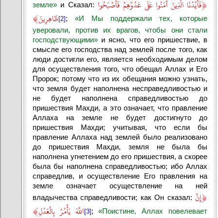
﴿
فَأَيَّدْنَا الَّذِينَ آمَنُوا عَلَى عَدُوِّهِمْ فَأَصْبَحُوا
земле»
и Сказал:
﴾
ظَاهِرِينَ
;
«И Мы поддержали тех, которые
[2]
уверовали, против их врагов, чтобы они стали
господствующими»
и ясно, что его пришествие, в
смысле его господства над землей после того, как
люди достигли его, является необходимым делом
для осуществления того, что обещал Аллах и Его
Пророк; потому что из их обещания можно узнать,
что земля будет наполнена несправедливостью и
не будет наполнена справедливостью до
пришествия Махди, а это означает, что правление
Аллаха на земле не будет достигнуто до
пришествия Махди; учитывая, что если бы
правление Аллаха над землей было реализовано
до пришествия Махди, земля не была бы
наполнена угнетением до его пришествия, а скорее
была бы наполнена справедливостью; ибо Аллах
справедлив, и осуществление Его правления на
земле означает осуществление на ней
﴿
إِنَّ
владычества справедливости; как Он сказал:
﴾
اللَّهَ يَأْمُرُ بِالْعَدْلِ
;
«Поистине, Аллах повелевает
[3]