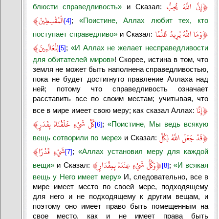
﴿
إِنَّ اللَّهَ يُحِبُّ
блюсти справедливость»
и Сказал:
﴾
الْمُقْسِطِينَ
;
«Поистине, Аллах любит тех, кто
[4]
﴿
وَمَا اللَّهُ يُرِيدُ ظُلْمًا
поступает справедливо»
и Сказал:
﴾
لِلْعَالَمِينَ
;
«И Аллах не желает несправедливости
[5]
для обитателей миров»
! Скорее, истина в том, что
земля не может быть наполнена справедливостью,
пока не будет достигнуто правление Аллаха над
ней; потому что справедливость означает
расставить все по своим местам; учитывая, что
﴿
إِنَّا
все в мире имеет свою меру; как сказал Аллах:
﴾
كُلَّ شَيْءٍ خَلَقْنَاهُ بِقَدَرٍ
;
«Поистине, Мы ведь всякую
[6]
﴿
قَدْ جَعَلَ اللَّهُ لِكُلِّ
вещь сотворили по мере»
и Сказал:
﴾
شَيْءٍ قَدْرًا
;
«Аллах установил меру для каждой
[7]
﴾
﴿
وَكُلُّ شَيْءٍ عِنْدَهُ بِمِقْدَارٍ
вещи»
и Сказал:
;
«И всякая
[8]
вещь у Него имеет меру»
И, следовательно, все в
мире имеет место по своей мере, подходящему
для него и не подходящему к другим вещам, и
поэтому оно имеет право быть помещенным на
свое место, как и не имеет права быть