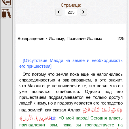
Страница:
Возвращение к Исламу; Познание Ислама
225
[Отсутствие Махди на земле и необходимость
его пришествия]
Это потому что земля пока еще не наполнилась
справедливостью и равноправием, а это значит,
что Махди еще не появился и те, кто верят, что он
уже появился, ошибаются. Однако под его
пришествием подразумевается не только доступ
людей к нему, но и подразумевается его господство
﴿
يَا قَوْمِ لَكُمُ الْمُلْكُ الْيَوْمَ
над землей; как сказал Аллах:
﴾
ظَاهِرِينَ فِي الْأَرْضِ
;
«О мой народ! Сегодня власть
[1]
принадлежит вам, пока вы господствуете на