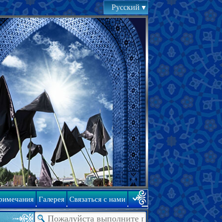
Русский
римечания
Галерея
Связаться с нами
 Нажмите
здесь
, чтобы прочитать и скачать его.