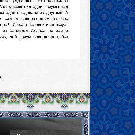
либо нуждаешься, то обратись за
 Аллах возвысил одни разумы над
бы одни следовали за другими. А
ал самым совершенным из всех
орой. И если человек использует
т за халифом Аллаха на земле
ому, чей разум совершенен, без