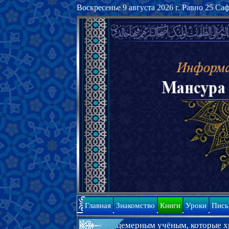
Воскресенье 9 августа 2026 г. Равно 25 Са
Главная
Знакомство
Книги
Уроки
Пись
ти, обращённая к лицемерным учёным, которые хранят молч