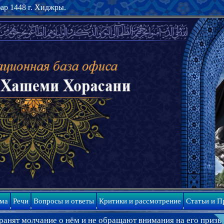
фар 1448 г. Хиджры.
ма
Речи
Вопросы и ответы
Критики и рассмотрение
Статьи и П
ание о нём и не обращают внимания на его призыв к Махди.