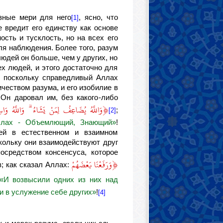
зные мери для него
, ясно, что
[1]
 вредит его единству как основе
ость и тусклость, но на всех его
ля наблюдения. Более того, разум
людей он больше, чем у других, но
ех людей, и этого достаточно для
я; поскольку справедливый Аллах
чеством разума, и его изобилие в
 Он даровал им, без какого-либо
﴿
وَاللَّهُ يُضَاعِفُ لِمَنْ يَشَاءُ ۗ وَاللَّهُ وَاس
;
[2]
Аллах - Объемлющий, Знающий»
!
ей в естественном и взаимном
кольку они взаимодействуют друг
осредством консенсуса, которое
﴿
وَرَفَعْنَا بَعْضَهُمْ
; как сказал Аллах:
«И возвысили одних из них над
ли в услужение себе других»
!
[4]