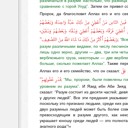
различаться в разуме настолько, что разниц
сравнению с горой Ухуд”
. Затем он привел с
Пророк, да благословит Аллах его и его се
، فَمِنَ النَّاسِ مَنْ أُعْطِيَ مِنْ ذَلِكَ حَبَّةً وَاحِدَةً، وَبَعْضُهُمُ
 مَنْ أُعْطِيَ فَرْقًا، وَبَعْضُهُمْ أُعْطِيَ وَسْقًا، وَبَعْضُهُمْ وَسْقَيْنِ
وَبَعْضُهُمْ أَكْثَرَ مِنْ ذَلِكَ مَا شَاءَ اللَّهُ مِنَ التَّضْعِيفِ“
;
“Вс
разум различными видами, по числу песчинок
лишь одно зерно, другим — два, три или чет
верблюжьего груза, некоторым — две вербл
больше, сколько пожелает Аллах”
. Также пер
”عَلَى
Аллах его и его семейство, что он сказал:
قَدْرِ عُقُولِهِمْ“
;
“Мы, пророки, были повелены го
уровнем их разума”
. И Язид ибн Аби Зияд 
сказал: “Разум состоит из десяти частей; девя
у других людей”. Все эти предания указываю
поскольку это признано людьми, среди них ра
двух разумных людей может быть более со
превосходящим в разуме другого, как неко
украшает юношу среди людей — это полнота
знатного рода”!»