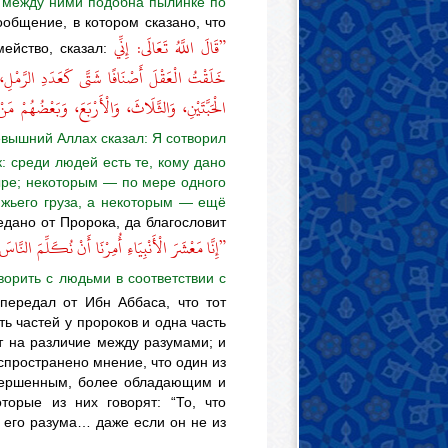
а между ними подобна пылинке по
ообщение, в котором сказано, что
”قَالَ اللَّهُ تَعَالَى: إِنِّي
мейство, сказал:
خَلَقْتُ الْعَقْلَ أَصْنَافًا شَتَّى كَعَدَدِ الرَّمْلِ
الْحَبَّتَيْنِ، وَالثَّلَاثَ، وَالْأَرْبَعَ، وَبَعْضُهُمْ،
евышний Аллах сказал: Я сотворил
: среди людей есть те, кому дано
ыре; некоторым — по мере одного
южьего груза, а некоторым — ещё
едано от Пророка, да благословит
إِنَّا مَعْشَرَ الْأَنْبِيَاءِ أُمِرْنَا أَنْ نُكَلِّمَ النَّاسَ 
ворить с людьми в соответствии с
передал от Ибн Аббаса, что тот
ть частей у пророков и одна часть
т на различие между разумами; и
спространено мнение, что один из
вершенным, более обладающим и
торые из них говорят: “То, что
 его разума… даже если он не из