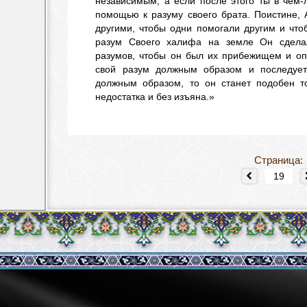
независимым; а если после этого ты в чём-
помощью к разуму своего брата. Поистине,
другими, чтобы одни помогали другим и что
разум Своего халифа на земле Он сдел
разумов, чтобы он был их прибежищем и оп
свой разум должным образом и последуе
должным образом, то он станет подобен т
недостатка и без изъяна.»
Страница: