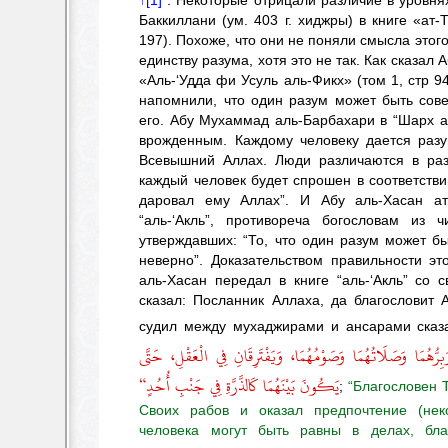
↑[1]
.
Некоторые отрицали различие в уровнях
Баккиллани (ум. 403 г. хиджры) в книге «ат-
197). Похоже, что они не поняли смысла этого
единству разума, хотя это не так. Как сказал А
«Аль-‘Удда фи Усуль аль-Фикх» (том 1, стр 
напомнили, что один разум может быть сов
его. Абу Мухаммад аль-Барбахари в “Шарх ас
врожденным. Каждому человеку дается разу
Всевышний Аллах. Люди различаются в раз
каждый человек будет спрошен в соответстви
даровал ему Аллах”. И Абу аль-Хасан ат
“аль-‘Акль”, противореча богословам из ч
утверждавших: “То, что один разум может б
неверно”. Доказательством правильности эт
аль-Хасан передал в книге “аль-‘Акль” со 
сказал: Посланник Аллаха, да благословит А
судил между мухаджирами и ансарами сказ
وَبِرُّهُمَا وَصَلَاتُهُمَا وَصَوْمُهُمَا، وَيَفْتَرِقَانِ فِي الْعَقْلِ، حَتَّى
يَكُونَ بَيْنَهُمَا كَالذَّرَّةِ فِي جَنْبِ أُحُدٍ“
;
“Благословен 
Своих рабов и оказал предпочтение (нек
человека могут быть равны в делах, бла