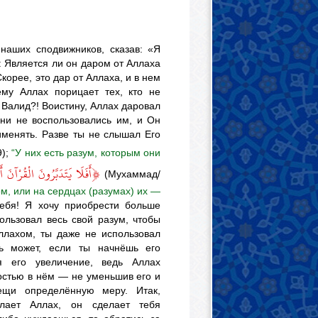
наших сподвижников, сказав: «Я
 Является ли он даром от Аллаха
корее, это дар от Аллаха, и в нем
ему Аллах порицает тех, кто не
о Валид?! Воистину, Аллах даровал
они не воспользовались им, и Он
рименять. Разве ты не слышал Его
9);
“У них есть разум, которым они
﴿
أَفَلَا يَتَدَبَّرُونَ الْقُرْآنَ أَ
(Мухаммад/
, или на сердцах (разумах) их —
ебя! Я хочу приобрести больше
ользовал весь свой разум, чтобы
Аллахом, ты даже не использовал
ть может, если ты начнёшь его
я его увеличение, ведь Аллах
остью в нём — не уменьшив его и
ещи определённую меру. Итак,
лает Аллах, он сделает тебя