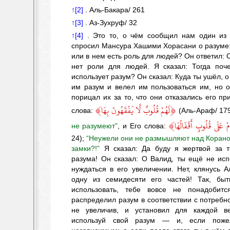
↑[2]
.
Аль-Бакара/ 261
↑[3]
.
Аз-Зухруф/ 32
↑[4]
.
Это то, о чём сообщил нам один из 
спросил Мансура Хашими Хорасани о разуме:
или в нем есть роль для людей? Он ответил: С
нет роли для людей. Я сказал: Тогда поч
использует разум? Он сказал: Куда ты ушёл, 
им разум и велел им пользоваться им, но 
порицал их за то, что они отказались его п
﴾
﴿
لَهُمْ قُلُوبٌ لَّا يَفْقَهُونَ بِهَا
слова:
(Аль-Араф/ 17
﴾
مْ عَلَى قُلُوبٍ أَقْفَالُهَا
не разумеют”
, и Его слова:
24);
“Неужели они не размышляют над Кораном
замки?!”
Я сказал: Да буду я жертвой за т
разума! Он сказал: О Валид, ты ещё не исп
нуждаться в его увеличении. Нет, клянусь 
одну из семидесяти его частей! Так, бы
использовать, тебе вовсе не понадобитс
распределил разум в соответствии с потребн
не увеличив, и установил для каждой в
используй свой разум — и, если поже