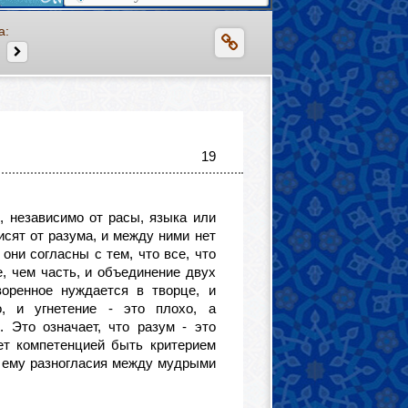
а:
19
 независимо от расы, языка или
исят от разума, и между ними нет
они согласны с тем, что все, что
, чем часть, и объединение двух
оренное нуждается в творце, и
о, и угнетение - это плохо, а
. Это означает, что разум - это
ет компетенцией быть критерием
и ему разногласия между мудрыми