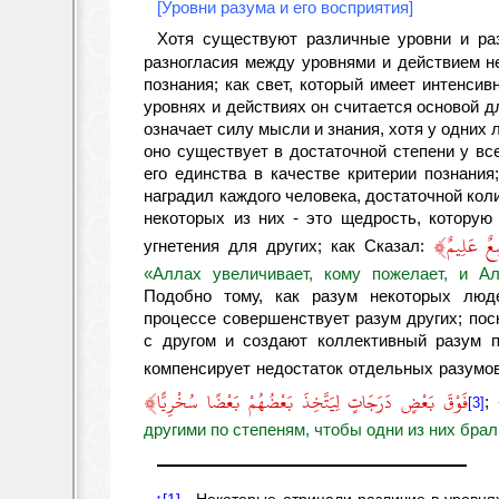
[Уровни разума и его восприятия]
Хотя существуют различные уровни и ра
разногласия между уровнями и действием не
познания; как свет, который имеет интенсивн
уровнях и действиях он считается основой д
означает силу мысли и знания, хотя у одних 
оно существует в достаточной степени у вс
его единства в качестве критерии познани
наградил каждого человека, достаточной коли
некоторых из них - это щедрость, которую
﴾
ِعٌ عَلِيمٌ
угнетения для других; как Сказал:
«Аллах увеличивает, кому пожелает, и 
Подобно тому, как разум некоторых люд
процессе совершенствует разум других; пос
с другом и создают коллективный разум п
компенсирует недостаток отдельных разумов
﴾
فَوْقَ بَعْضٍ دَرَجَاتٍ لِيَتَّخِذَ بَعْضُهُمْ بَعْضًا سُخْرِيًّا
;
[3]
другими по степеням, чтобы одни из них бра