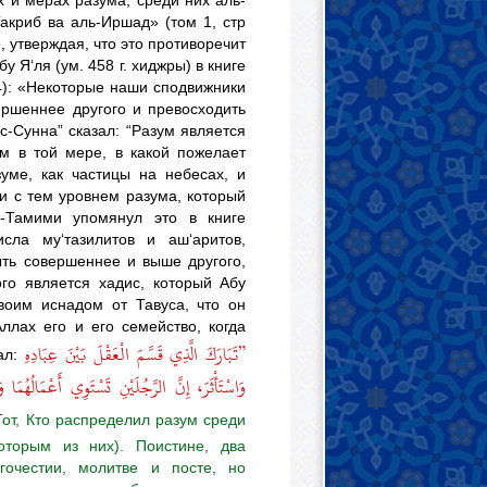
 и мерах разума, среди них аль-
Такриб ва аль-Иршад» (том 1, стр
, утверждая, что это противоречит
бу Я‘ля (ум. 458 г. хиджры) в книге
94): «Некоторые наши сподвижники
ершеннее другого и превосходить
-Сунна” сказал: “Разум является
м в той мере, в какой пожелает
уме, как частицы на небесах, и
и с тем уровнем разума, который
-Тамими упомянул это в книге
исла му‘тазилитов и аш‘аритов,
ыть совершеннее и выше другого,
ого является хадис, который Абу
своим иснадом от Тавуса, что он
ллах его и его семейство, когда
”تَبَارَكَ الَّذِي قَسَّمَ الْعَقْلَ بَيْنَ عِبَادِهِ
ал:
وَاسْتَأْثَرَ، إِنَّ الرَّجُلَيْنِ تَسْتَوِي أَعْمَالُهُمَا 
Тот, Кто распределил разум среди
оторым из них). Поистине, два
гочестии, молитве и посте, но