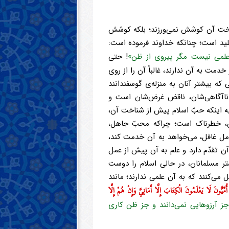
ناخت آن کوشش نمی‌ورزند؛ بلکه کوشش
ید است؛ چنانکه خداوند فرموده است:
 علمی نیست مگر پیروی از ظن»
! حتی
دمت به آن ندارند، غالباً آن را از روی
 که بیشتر آنان به منزله‌ی گوسفندانند
ه ناآگاهی‌شان، ناقض غرض‌شان است و
به اینکه حبّ اسلام پیش از شناخت آن،
، خطرناک است؛ چراکه محبّ جاهل،
امل غافل، می‌خواهد به آن خدمت کند،
ن تقدّم دارد و علم به آن پیش از عمل
ر مسلمانان، در حالی اسلام را دوست
 می‌کنند که به آن علمی ندارند؛ مانند
ُمِّيُّونَ لَا يَعْلَمُونَ الْكِتَابَ إِلَّا أَمَانِيَّ وَإِنْ هُمْ إِلَّا
جز آرزوهایی نمی‌دانند و جز ظن کاری