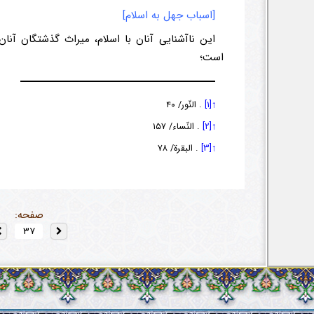
[اسباب جهل به اسلام]
این ناآشنایی آنان با اسلام، میراث گذشتگان آنا
است؛
↑[۱]
.
النّور/ ۴۰
↑[۲]
.
النّساء/ ۱۵۷
↑[۳]
.
البقرة/ ۷۸
صفحه: