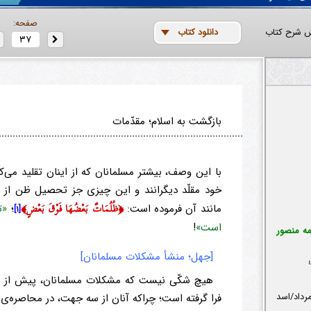
صفحه:
ش شرح کتاب
دانلود کتاب
بازگشت به اسلام؛ مقدّمات
با این وصف، بیشتر مسلمانان که از اینان تقلید می‌کن
خود مقلّد دیگرانند و این چیزی جز تحصیل ظن از ط
﴿ظُلُمَاتٌ بَعْضُهَا فَوْقَ بَعْضٍ﴾
مانند آن فرموده است:
؛
«ت
[۱]
است»
!
مه منصور
[جهل؛ منشأ مشکلات مسلمانان]
هیچ شکّی نیست که مشکلات مسلمانان، پیش از ه
فرا گرفته است؛ چراکه آنان از سه جهت، در محاصره‌ی 
اء ۱۴۴۳ هجری قمری (۲۸ مرداد/اسد