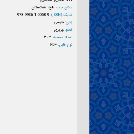
۱۴۰۰ هجری شمسی)
مکان چاپ:
بلخ؛ افغانستان
شابک (ISBN):
978-9936-1-0058-9
زبان:
فارسی
قطع:
وزیری
تعداد صفحه:
۳۰۳
نوع فایل:
PDF