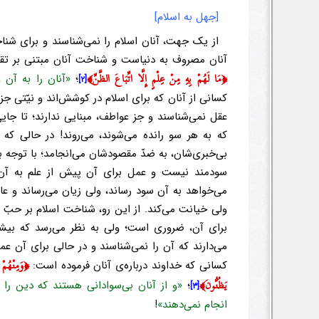
[جهل به اسلام]
از یک جهت، آنان اسلام را نمی‌شناسند و برای ش
آنان مصروف به دنیاست و شناخت آنان مبتنی بر تقل
﴿مَا لَهُمْ بِهِ مِنْ عِلْمٍ إِلَّا اتِّبَاعَ الظَّنِّ﴾
؛
«آنان را به آن
[۲]
کسانی از آنان که برای اسلام در کوشش‌اند و نیّتی جز خ
عقل نمی‌شناسند و جز عواطف، مبنایی ندارند؛ تا جایی
که به هر سو رانده می‌شوند، می‌روند! در حالی ک
بی‌خبری‌شان، به ضدّ مقصودشان می‌انجامد؛ با توجه 
سودمند نیست و عمل برای آن پیش از علم به آن
می‌خواهد به آن سود رساند، ولی زیان می‌رساند و ع
ولی خیانت می‌کند. از این رو، شناخت اسلام بر حبّ آ
برای آن، ضروری است؛ ولی به نظر می‌رسد که بیشت
می‌دارند که آن را نمی‌شناسند و در حالی برای آن عمل
﴿وَمِنْهُمْ أ
کسانی که خداوند درباره‌ی آنان فرموده است:
يَظُنُّونَ﴾
؛
«و از آنان بی‌سوادانی هستند که دین را 
[۳]
انجام نمی‌دهند»
!