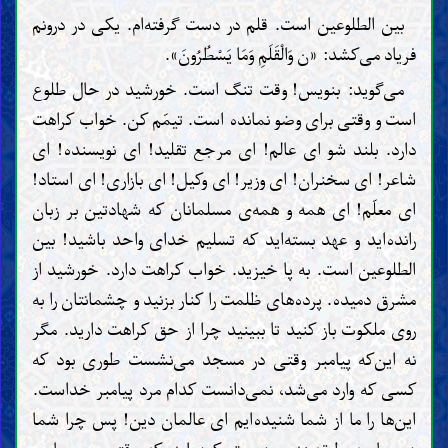
بین الطلوعین است. قلم در دست گرفته‌ام. یکی در درونم
فریاد می‌کشد: «ن وَالْقَلَمِ وَمَا یَسْطُرُونَ».
می‌گوید: بنویس! وقت تنگ است. خورشید در حال طلوع
است و وقتی برای وضو نمانده است. تیمّم کن. خواب کراهت
دارد. بلند شو ای عالم! ای مرجع تقلید! ای نویسنده! ای
شاعر! ای سخنران! ای وزیر! ای وکیل! ای بازاری! ای استاد!
ای معلّم! ای همه و همه‌ی مسلمانان که شهادتین بر زبان
رانده‌اید و عهد بسته‌اید که تسلیم خدای واحد باشید! بین
الطلوعین است. به پا خیزید. خواب کراهت دارد. خورشید از
مشرق دمیده. پرده‌های ظلمت را کنار بزنید و چشمانتان را به
روی ملکوت باز کنید تا ببینید چرا از حق کراهت دارید. مگر
نه این‌که پیامبر وقتی در مسجد می‌نشست طوری بود که
کسی که وارد می‌شد، نمی‌دانست کدام مرد پیامبر خداست.
این‌ها را ما از شما شنیده‌ایم ای عالمان دین! پس چرا شما