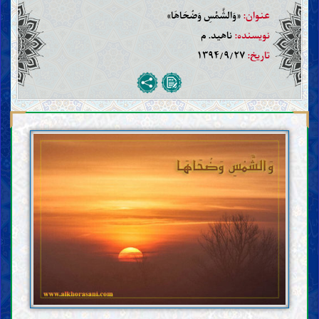
عنوان:
«وَالشَّمْسِ وَضُحَاهَا»
نویسنده:
ناهید. م
تاریخ:
۱۳۹۴/۹/۲۷