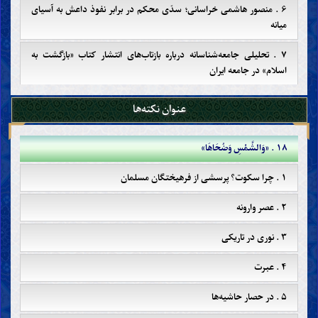
۶ . منصور هاشمی خراسانی؛ سدّی محکم در برابر نفوذ داعش به آسیای
میانه
۷ . تحلیلی جامعه‌شناسانه درباره بازتاب‌های انتشار کتاب «بازگشت به
اسلام» در جامعه ایران
۸ . مهدی؛ محور اتّحاد مسلمین
عنوان نکته‌ها
۹ . سیطره‌ی منافقان بر جهان اسلام
۱۸ . «وَالشَّمْسِ وَضُحَاهَا»
۱۰ . انحطاط اخلاقی در جامعه ایران
۱ . چرا سکوت؟ پرسشی از فرهیختگان مسلمان
۱۱ . منصور هاشمی خراسانی؛ زداینده‌ی بدعت‌ها از اسلام
۲ . عصر وارونه
۱۲ . جهان اسلام در فرایند دو قطبی شدن
۳ . نوری در تاریکی
۱۳ . فجر صادق پس از غروبی غمناک و طولانی؛ یادداشتی بر کتاب
بازگشت به اسلام اثر منصور هاشمی خراسانی
۴ . عبرت
۱۴ . از مطّلعان بی‌مسؤولیت تا مسؤولان بی‌اطّلاع
۵ . در حصار حاشیه‌ها