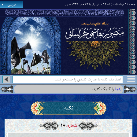
فارسی
جمعه ۱۶ مرداد (اسد) ۱۴۰۵ ه‍
.ش برابر با ۲۳ صفر ۱۴۴۸ ه‍
.ق
ینجا
را کلیک کنید.
نکته
شماره:
۱۸