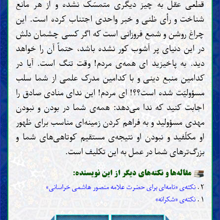
قطعی عقل به چیز دیگری متمسّک نشده و از هر مانع
شناخت و رأی ظنی و خبر واحدی اجتناب کرده است. این
چراغ روشن و شمع فروزانی است که اگر کسی چشمان دلش
در این دنیای پر آشوب کور نشده باشد، حتماً آن را خواهد
دید. به پاخیزید ای همه‌ی مردم! وقت تنگ است. آیا در
کدامین منبع دینی و با کدامین مدرک علمی از شما سلب
مسؤولیّت شده است؟؟! ای مردم! این ندای منادی صادق را
اجابت کنید که ندا می‌دهد: همه‌ی شما در بودن و نبودن
مهدی مسؤولید و به فراهم کردن زمینه‌ای مناسب برای ظهور
او مکلّفید و نبودن او نتیجه‌ی مستقیم کوتاهی‌های شما و
بزرگ‌ترهای شما در عمل به این تکلیف است.
مقاله‌ها و نکته‌های دیگر از این نویسنده:
۲ .
نکته‌ی «نامه‌ای برای حضرت علامه منصور هاشمی خراسانی»
۱ .
نکته‌ی «شکرانه»