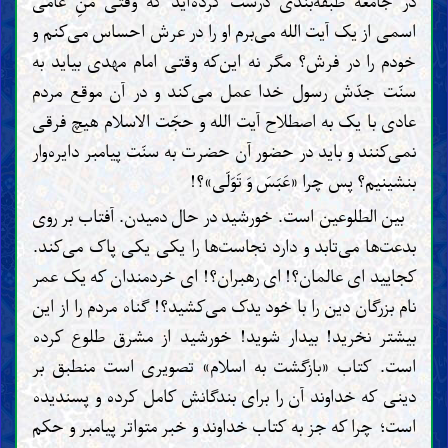
در جامعه طبقه‌بندی درست کرده‌اید که وقتی منِ عامی
اسمی از یک آیت الله می‌برم او را در عرش احساس می‌کنم و
خودم را در فرش؟ مگر نه این‌که وقتی امام مهدی بیاید به
سنّت جدّش رسول خدا عمل می‌کند و در آن موقع مردم
عادی با یک به اصطلاح آیت الله و حجّت الاسلام هیچ فرقی
نمی‌کنند و باید در حضور آن حضرت به سنّت پیامبر دایره‌وار
بنشینیم؟ پس چرا «عَبَسَ وَ تَوَلّی»؟!
بین الطلوعین است. خورشید در حال دمیدن. آفتاب بر روی
بدعت‌ها می‌تابد و دارد نجاست‌ها را یکی یکی پاک می‌کند.
کجایید ای عالمان؟! ای رهبران؟! ای خردمندان که یک عمر
نام بزرگان دین را با خود یدک می‌کشید؟! گناه مردم را از این
بیشتر نخرید! بیدار شوید! خورشید از مشرق طلوع کرده
است. کتاب «بازگشت به اسلام» تصویری است منطبق بر
دینی که خداوند آن را برای بندگانش کامل کرده و پسندیده
است؛ چرا که جز به کتاب خداوند و خبر متواتر پیامبر و حکم