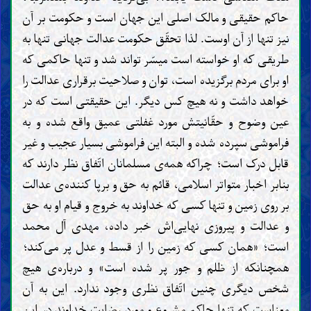
حاکم حقیقی و مالک اصلی این جهان است و حکومت بر آن
نیز تنها از آن اوست. لذا تحقّق حکومت عدالت جهانی تنها به
طریقی که او خواسته است میسّر تواند شد و تنها حاکمی که
او برای مردم برگزیده است، توان و صلاحیت برقراری عدالت را
خواهد داشت و نه هیچ کس دیگر. این حقیقتی است که در
عین وضوح و حقّانیتش مورد غفلتی عمیق واقع شده و به
فراموشی سپرده شده و البته این فراموشی بسیار عجیب و غیر
قابل درک است؛ چراکه همه‌ی مسلمانان اتّفاق نظر دارند که
بنابر اخبار متواتر اسلامی، قائم به حق و برپا کننده‌ی عدالت
بر روی زمین و تنها کسی که خداوند به خروج و قیام او به حق
و عدالت و پیروزی نهایی‌اش خبر داده، مهدی آل محمد
است؛ «همان کسی که زمین را از قسط و عدل پر می‌کند؛
همچنانکه از ظلم و جور پر شده است» و درباره‌ی هیچ
شخص دیگری چنین اتّفاق نظری وجود ندارد. این به آن
معناست که تنها حاکم مشروع و مورد رضایت خداوند در این