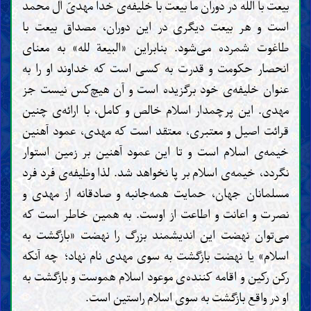
بیعت با الله در دوران ما بیعت با خلیفه‌ی خدا مهدیّ آل محمد
است و هر بیعت دیگری در این دوران، مصداق بیعت با
طاغوت شمرده می‌شود. بنابراین «البیعة لله» به معنای
انحصار حکومت و قدرت به کسی است که خداوند او را به
عنوان خلیفه‌ی خود برگزیده است و آن هیچ‌کس نیست جز
مهدی. این پرچمدار اسلام خالص و کامل، با ارائه‌ی چنین
قرائت اصیل و معتبری، معتقد است که مهدی، عمود آهنین
خیمه‌ی اسلام است و تا این عمود آهنین بر زمین استوار
نگردد، خیمه‌ی اسلام بر پا نخواهد شد. لذا وظیفه‌ی فرد فرد
مسلمانان جهان، حمایت همه‌جانبه و صادقانه از مهدی و
نصرت و اعانت و اطاعت از اوست. به همین خاطر است که
می‌توان نهضت این اندیشمند بزرگ را نهضت «بازگشت به
اسلام» یا نهضت بازگشت به سوی مهدی نام نهاد؛ چه آنکه
رکن رکین و اقامه کننده‌ی موعود اسلام هموست و بازگشت به
او در واقع بازگشت به سوی اسلام راستین است.