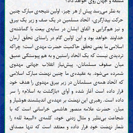
منطقه و جهان روی خواهد داد؟
به نظر می‌رسد پیش از هر چیز، اولین نتیجه‌ی مبارک چنین
حرکت بیدارگری، اتّحاد مسلمین در یک صف و زیر یک بیرق
و نیز هم‌گرایی و اتّفاق ایشان در سایه‌ی بیعت با گماشته‌ی
خداوند خواهد بود و این اوّلین گام در راستای تحقّق آرمان
اسلامی ما یعنی تحقّق حاکمیت حضرت مهدی است؛ چراکه
تردیدی نیست که یک اتّحاد راستین و به هم پیوستگی عمیق
میان صفوف مسلمانان، پیش‌نیاز انقلاب جهانی مهدوی
شمرده می‌شود. به عقیده‌ی ما چنین نهضت مبارک اسلامی
که اتّحاد همه‌ی مسلمانان در زیر بیرق مهدوی را هدف خود
قرار داده است آغاز شده و آوای «بازگشت به اسلام» را سر
داده است. رهبری این نهضت بر عهده‌ی اندیشمند هوشیار و
مبارز، حضرت علامه منصور هاشمی خراسانی است که با
شجاعت بی‌نظیر و مثال زدنی خود، کلمه‌ی «البیعة لله» را
شعار نهضت خود قرار داده و معتقد است که تنها مصداق