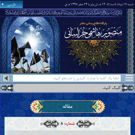
فارسی
شنبه ۱۷ مرداد (اسد) ۱۴۰۵ ه‍
.ش برابر با ۲۴ صفر ۱۴۴۸ ه‍
.ق
درس جدید:
در
●
مقاله
شماره:
۸