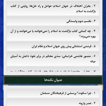
۲ . بحران اختلاف در جهان اسلام؛ عوامل و راه حل‌ها؛ روایتی از کتاب
بازگشت به اسلام
۳ . طلسم شوم وابستگی
۴ . چه کسانی کتاب بازگشت به اسلام را نمی‌خوانند یا می‌خوانند و از آن
بهره نمی‌برند؟
۵ . فرصتی استثنائی پیش روی جهان اسلام و نظام ایران
۶ . منصور هاشمی خراسانی؛ سدّی محکم در برابر نفوذ داعش به آسیای
میانه
۷ . تحلیلی جامعه‌شناسانه درباره بازتاب‌های انتشار کتاب «بازگشت به
اسلام» در جامعه ایران
عنوان نکته‌ها
۹ . سیطره‌ی منافقان بر جهان اسلام
۱ . چرا سکوت؟ پرسشی از فرهیختگان مسلمان
۱۰ . انحطاط اخلاقی در جامعه ایران
۲ . عصر وارونه