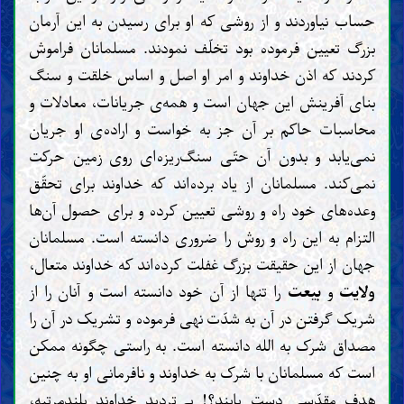
حساب نیاوردند و از روشی که او برای رسیدن به این آرمان
بزرگ تعیین فرموده بود تخلّف نمودند. مسلمانان فراموش
کردند که اذن خداوند و امر او اصل و اساس خلقت و سنگ
بنای آفرینش این جهان است و همه‌ی جریانات، معادلات و
محاسبات حاکم بر آن جز به خواست و اراده‌ی او جریان
نمی‌یابد و بدون آن حتّی سنگ‌ریزه‌ای روی زمین حرکت
نمی‌کند. مسلمانان از یاد برده‌اند که خداوند برای تحقّق
وعده‌های خود راه و روشی تعیین کرده و برای حصول آن‌ها
التزام به این راه و روش را ضروری دانسته است. مسلمانان
جهان از این حقیقت بزرگ غفلت کرده‌اند که خداوند متعال،
ولایت
و
بیعت
را تنها از آن خود دانسته است و آنان را از
شریک گرفتن در آن به شدّت نهی فرموده و تشریک در آن را
مصداق شرک به الله دانسته است. به راستی چگونه ممکن
است که مسلمانان با شرک به خداوند و نافرمانی او به چنین
هدف مقدّسی دست یابند؟! بی‌تردید خداوند بلندمرتبه،