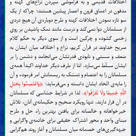
اختلافات قدیمی و به فراموشی سپردن نزاع‌های کهنه و
مدفون در اعماق قرون و اعصار پیشین هستند؛ چراکه از یک
سو تازه نمودن اختلافات کهنه و طرح دوباره‌ی آن هیچ دردی
از مسلمانان دوا نمی‌کند و درست مانند نمک پاشیدن بر روی
زخمی گشوده و چرکین است و از سوی دیگر به حکم کلام
صریح خداوند در قرآن کریم، نزاع و اختلاف میان ایشان به
ضعف و سستی و نابودی قدرتشان می‌انجامد و دشمن را بر
ایشان مسلّط می‌سازد. امّا از طرف دیگر خداوند اکیداً همه‌ی
مسلمانان را به اعتصام و تمسّک به ریسمانش امر فرموده و آن
﴿
را مایه‌ی اتّحاد ایشان دانسته و می‌فرماید:
وَاعْتَصِمُوا بِحَبْلِ
﴾
اللَّهِ جَمِيعًا وَلَا تَفَرَّقُوا
. لذا در شرایط حسّاسی که مسلمانان
در آن قرار دارند، تنها رویکرد صحیح و حکیمانه‌ی آنان، تلاش
خیرخواهانه و خالصانه برای یافتن بهترین راه حل و طرح
مبنای واحد و محور اشتراک حقیقی برای خاتمه‌ی واگرایی و
جبهه‌گیری‌های خصمانه میان مسلمانان و آغاز روند هم‌گرایی