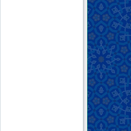
«بازگشت به اسلام» نوشته‌ی منصور هاشمی
خراسانی
۱۹ . اتحادیه کشورهای اسلامی؛ طرحی استراتژیک
برای خروج جهان اسلام از بن‌بست
۲۰ . اشارات کتاب «بازگشت به اسلام» به
انجمن‌های مخفی
۲۱ . ماه مبارک رمضان؛ فرصتی برای بازگشت به
اسلام
۲۲ . ماه مبارک رمضان؛ میدان نبرد با موانع
شناخت
۲۳ . خاورمیانه؛ آبستن فتنه‌ای بزرگ