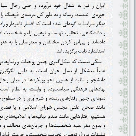
ایران را نیز به اشغال خود درآورده و حتی رجال س
حوزه‌ی اندیشه، رسانه و به طور کل عرصه‌ی فرهنگ را 
دیگر شرایط به گونه‌ای شده است که اقشار تابلودار و ر
و دانشگاهی، تحقیر، تهمت و توهین آراء و شخصیت افرا
داده‌اند و بی‌آبرو کردن مخالفان و معترضان را به ع
استاندارد ثابت برگزیده‌اند.
شکّی نیست که شکل‌گیری چنین روحیات و رفتارهایی
غالباً متشکل از نسل جوان است، به دلیل الگوگیری
دانشجو و طلبه از همین نحو رویکردها در میان رجا
نهادهای فرهنگی سیاست‌زده و وابسته به نظام است.
نمونه‌ی چنین رفتارهای زننده و شرم‌آوری را در سطوح 
مانند صحن علنی مجلس شورای اسلامی و یا فضای ر
هستیم؛ رفتارهایی مانند صدور بیانیه‌ها و اعلامیه‌های نخ
و بدون مغز علیه شخصیت‌ها و جریان‌های مخالف و د
تبلیغات دروغ، توهین، تخریب شخصیت و حرمت افراد اس