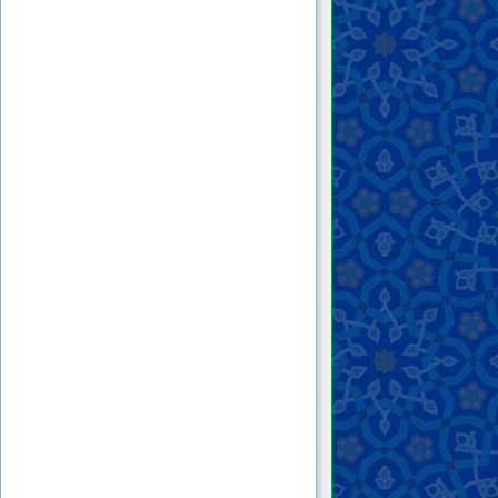
۲۴ . جهان اسلام؛ در تکاپوی راه نجات
۲۵ . «از لقمه‌هایی که می‌شویم!»
۲۶ . چرا بازگشت به اسلام؟!
۲۷ . نزاع بر سر جای دیگری!
۲۸ . فاجعه‌ی منا؛ گواهی دیگر بر عدم صلاحیّت آل
سعود
۲۹ . بازگشت به اسلام؛ امتداد نهضت حسین بن
علی
۳۰ . قیام عاشورا؛ الگوی مبارزه با حاکمان ظالم