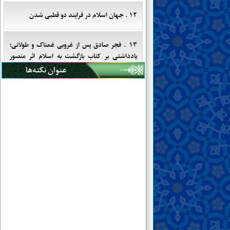
۱۲ . جهان اسلام در فرایند دو قطبی شدن
۱۳ . فجر صادق پس از غروبی غمناک و طولانی؛
یادداشتی بر کتاب بازگشت به اسلام اثر منصور
هاشمی خراسانی
عنوان نکته‌ها
۱۴ . از مطّلعان بی‌مسؤولیت تا مسؤولان بی‌اطّلاع
۱۵ . اندر حکایت جفاپیشگی کوفی‌صفتان
۱۶ . فجایع یمن؛ میوه‌ای دیگر از شجره‌ی خبیثه‌ی
حاکمیّت غیر مهدی
۱۷ . خواهی نشوی رسوا، همرنگ «حقیقت» شو!
۱۸ . یادداشتی بر ابهامات و حواشی کتاب