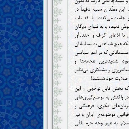
 سینه‌چاکانی دارند که بدون
این مقلّدان سفیه دقیقاً در
 جامعه می‌کنند، با اقدامات
وش نموده و به فتوای بزرگان
با ادّعای گزاف و خنده‌آور
نکه هیچ شباهتی به مسلمانان
 مسلمانانی که در امور سیاسی
مورد شدیدترین هجمه‌ها و
شبانه‌روزی و پشتکاری بی‌نظیر
و صلابت خود هستند!
 که بخش قابل توجّهی از این
و در واکنش به موضع‌گیری‌های
ریان‌های فکری، فرهنگی و
نین موضوعه‌ی ایران و نیز
لام، به هیچ وجه جرم تلقّی