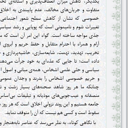
یکدیگر، کاهش میزان انعطاف‌پذیری و آستانه‌ی تحمّل
متفاوت و جریان‌های مخالف، عدم پایبندی به اخلاق
خصوصی که نشان از کاهش سطح شعور اجتماعی اس
تغییرات شوم و نامیمونی است که پویایی و رشد سیاسی ج
جدّی مواجه ساخته است. گواه این امر آن است که متأ
آرام و همراه با احترام متقابل و حفظ حریم و آبروی ا
تخریب، تهدید، تهمت، شایعه‌سازی، حاشیه‌پردازی و حم
داده است؛ تا جایی که عدّه‌ای به خود جرأت می‌دهند ت
سیاسی و حتّی علمی اشخاص، همه‌ی مبانی و اصول اخلا
و حریم خصوصی اشخاص را بدرند و وجدان عمومی جا
چنانکه ما هر روز شاهد صحنه‌های بسیار زشت و تأ
منصفانه و عیب‌جویی‌های موذیانه و تبلیغات بی‌اس
جامعه هستیم و این روند نزولی اخلاق است که هر روز
سقوط است و کسی هم نیست که آن را متوقف نماید.
با نگاهی کوتاه، به نظر می‌رسد که عناصر نابه‌هنجار و