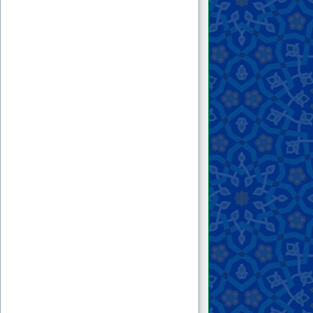
۳۷ . به بهانه‌ی «پیش‌رفت یا پس‌رفت» منتقدین
نهضت بازگشت به اسلام
۳۸ . جشن‌های نیمه‌ی شعبان و ترویج مهدویّت
انحرافی
۳۹ . «وَمِنْ شَرِّ حَاسِدٍ إِذَا حَسَدَ»
۴۰ . پاسخ به اکاذیب برخی سایت‌های اینترنتی
درباره‌ی کتاب «بازگشت به اسلام»
۴۱ . درس امام جعفر صادق (ع) برای امروز
۴۲ . خلع ید آل سعود از پرده‌داری کعبه؛ اولویت
مهمّ جهان اسلام