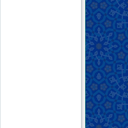
۳۱ . بازگشت به اسلام؛ خاری در چشم
طاغوت‌پرستان متعصّب
۳۲ . کتاب «بازگشت به اسلام»؛ زمینه‌ساز وحدت
اسلامی
۳۳ . نظریه‌ی «ولایت مطلقه‌ی فقیه»؛ بدعت فقهی
فقهای آخر الزّمان یا بن‌بست لاینحلّ مشروعیّت؟!
۳۴ . موجودیّت آل سعود؛ مانعی بزرگ از موانع
ظهور مهدی
۳۵ . در محضر خوبان؛ گفتگویی با استاد فرزانه
جناب دکتر ذاکر معروف
۳۶ . حق‌شناسان در گیر و دار ترس و وظیفه