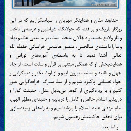
خداوند منّان و هدایتگر مهربان را سپاسگزاریم که در این
روزگار تاریک و پر فتنه که جولانگاه شیاطین و عرصه‌ی تاخت
و تاز ولایج مفسد و دجّالان ملحد است، بر ما منّتی عظیم نهاد
و ما را با بنده‌ی صالحش، منصور هاشمی خراسانی حفظه الله
تعالی آشنا نمود تا به واسطه‌ی آموزه‌های نورانی و
هدایت‌بخش او که همگی مبتنی بر قرآن و سنّت است، از چاه
جهل و تقلید و تعصّب بیرون آییم و از لوث تکبّر و دنیاگرایی و
اهواء نفسانی پاکیزه شویم و از سدّ سترگ خرافه‌گرایی عبور
کنیم و با بهره‌گیری از گوهر بی‌بدیل عقل، حقیقت گوارا و
دل‌پذیر اسلام خالص و کامل را دریابیم و خلیفه‌ی مطهّر الهی،
امام مهدی علیه السلام را بازشناسیم و به راه‌های زمینه‌سازی
برای تحقّق حاکمیّتش رهنمون شویم.
و اما بعد...