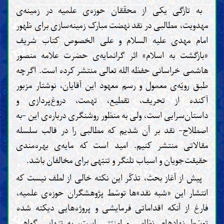
به تازگی یکی از محقّقان حوزه‌ی علمیه در زمینه‌ی
مهدویت، مطالبی در نقد نهضت مبارک زمینه‌سازی برای ظهور
امام مهدی علیه السلام و علی الخصوص کتاب شریف
«بازگشت به اسلام» اثر گرانمایه‌ی حضرت علامه منصور
هاشمی خراسانی حفظه الله تعالی منتشر کرده است. اگرچه
طبق رویّه‌ی معمول و رسم معهود این آقایان، نوشتار مزبور
آکنده از تحریف، تقطیع، تهمت، درو‌غ‌پردازی و
داستان‌سرایی است، ولی به منظور روشنگری درباره‌ی این -به
اصطلاح- نقد بر آن شدیم که مطالبی را در قالب سلسله
مقالاتی منتشر کنیم. امید است که مایه‌ی بهره‌مندی
حقیقت‌جویان و اسباب تلنگر و تنبّهی برای مخالفان باشد.
پیش از آغاز بحث، تذکّر این نکته خالی از لطف نیست که
انتشار این «شبه نقد»ها توسّط پژوهشگران حوزه‌ی علمیه،
فارغ از آنکه اقداماتی فرمایشی و پروژه‌هایی دیکته شده
توسّط نهادهای نظامی و امنیّتی است، به تنهایی گواهی