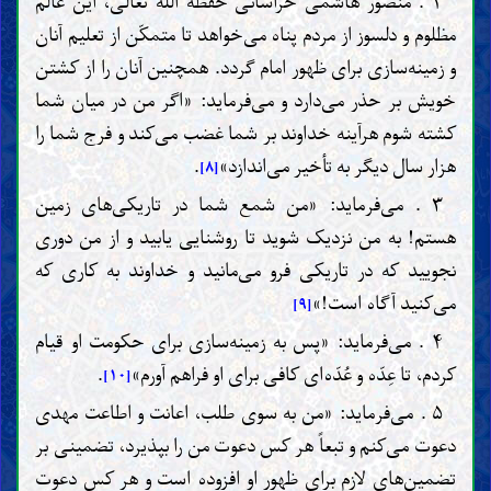
۲ . منصور هاشمی خراسانی حفظه الله تعالی، این عالم
مظلوم و دلسوز از مردم پناه می‌خواهد تا متمکّن از تعلیم آنان
و زمینه‌سازی برای ظهور امام گردد. همچنین آنان را از کشتن
خویش بر حذر می‌دارد و می‌فرماید: «اگر من در میان شما
کشته شوم هرآینه خداوند بر شما غضب می‌کند و فرج شما را
هزار سال دیگر به تأخیر می‌اندازد»
.
[۸]
۳ . می‌فرماید: «من شمع شما در تاریکی‌های زمین
هستم! به من نزدیک شوید تا روشنایی یابید و از من دوری
نجویید که در تاریکی فرو می‌مانید و خداوند به کاری که
می‌کنید آگاه است!»
[۹]
۴ . می‌فرماید: «پس به زمینه‌سازی برای حکومت او قیام
کردم، تا عِدّه و عُدّه‌ای کافی برای او فراهم آورم»
.
[۱۰]
۵ . می‌فرماید: «من به سوی طلب، اعانت و اطاعت مهدی
دعوت می‌کنم و تبعاً هر کس دعوت من را بپذیرد، تضمینی بر
تضمین‌های لازم برای ظهور او افزوده است و هر کس دعوت