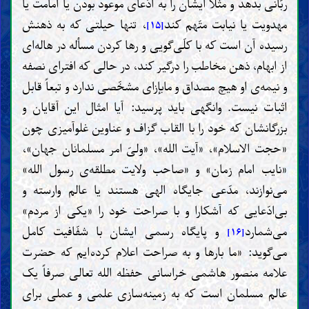
ربّانی بدهد و مثلاً ایشان را به ادّعای موعود بودن یا امامت یا
مهدویت یا نیابت متّهم کند
، تنها حیلتی که به ذهنش
[۱۵]
رسیده آن است که با کلّی‌گویی و رها کردن مسأله در هاله‌ای
از ابهام، ذهن مخاطب را درگیر کند، در حالی که افترای نصفه
و نیمه‌ی او هیچ مصداق و مابإزای مشخّصی ندارد و تبعاً قابل
اثبات نیست. وانگهی باید پرسید: آیا امثال این آقایان و
بزرگانشان که خود را با القاب گزاف و عناوین غلوآمیزی چون
«حجت الاسلام»، «آیت الله»، «ولیّ امر مسلمانان جهان»،
«نایب امام زمان» و «صاحب ولایت مطلقه‌ی رسول الله»
می‌نوازند، مدّعی جایگاه الهی هستند یا عالم وارسته و
بی‌ادّعایی که آشکارا و با صراحت خود را «یکی از مردم»
می‌شمارد
و پایگاه رسمی ایشان با شفّافیت کامل
[۱۶]
می‌گوید: «ما بارها و به صراحت اعلام کرده‌ایم که حضرت
علامه منصور هاشمی خراسانی حفظه الله تعالی صرفاً یک
عالم مسلمان است که به زمینه‌سازی علمی و عملی برای