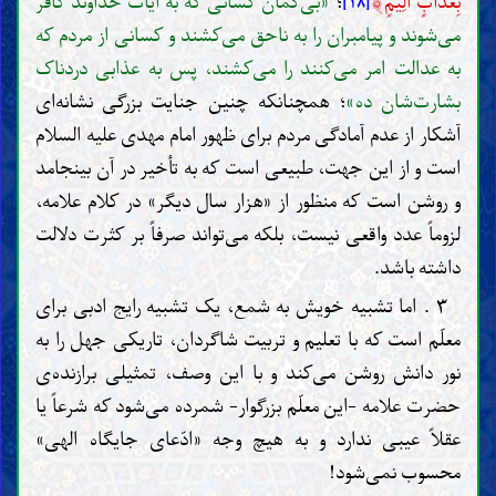
﴾
بِعَذَابٍ أَلِيمٍ
؛
«بی‌گمان کسانی که به آیات خداوند کافر
[۱۸]
می‌شوند و پیامبران را به ناحق می‌کشند و کسانی از مردم که
به عدالت امر می‌کنند را می‌کشند، پس به عذابی دردناک
بشارت‌شان ده»
؛ همچنانکه چنین جنایت بزرگی نشانه‌ای
آشکار از عدم آمادگی مردم برای ظهور امام مهدی علیه السلام
است و از این جهت، طبیعی است که به تأخیر در آن بینجامد
و روشن است که منظور از «هزار سال دیگر» در کلام علامه،
لزوماً عدد واقعی نیست، بلکه می‌تواند صرفاً بر کثرت دلالت
داشته باشد.
۳ . اما تشبیه خویش به شمع، یک تشبیه رایج ادبی برای
معلّم است که با تعلیم و تربیت شاگردان، تاریکی جهل را به
نور دانش روشن می‌کند و با این وصف، تمثیلی برازنده‌ی
حضرت علامه -این معلّم بزرگوار- شمرده می‌شود که شرعاً یا
عقلاً عیبی ندارد و به هیچ وجه «ادّعای جایگاه الهی»
محسوب نمی‌شود!