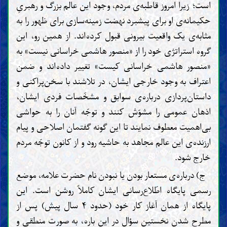
است؛ زیرا امروز قاطبه‌ی مردم، وجود این عالم بزرگ و رهبریِ
حکیمانه‌ی او برای پیشبرد نهضت زمینه‌سازی برای ظهور را به
مثابه‌ی یک واقعیت بیرونی قبول کرده‌اند. از همین رو، این
گروه استراتژی خود را از «منصور هاشمی خراسانی نیست» به
«منصور هاشمی خراسانی کیست» تغییر داده‌اند و ضمن
اعتراف به وجود خارجی ایشان، در تلاشند با سخن‌پراکنی و
داستان‌پردازی درباره‌ی سوابق و مشخّصات فردی ایشان،
اذهان عمومی را مشوّش کنند و توجّه آنان را به حواشی
بی‌اهمیت معطوف نمایند تا این گونه گفتمان اصلاحی و پیام
ارزنده‌ی این عالم مجاهد به حاشیه رود و از کانون توجّه مردم
خارج شود.
ج) درباره‌ی مستعار بودن یا نبودن نام حضرت علامه، موضع
رسمی پایگاه اطّلاع‌رسانی ایشان کاملاً روشن است. این
پایگاه از همان آغاز کار خود (حدود ۴ سال پیش) پس از
مطرح شدن نخستین سؤال در این باره، به صورت منطقی و