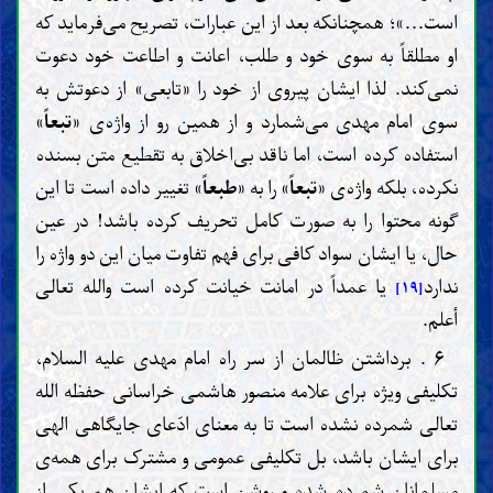
است...»؛ همچنانکه بعد از این عبارات، تصریح می‌فرماید که
او مطلقاً به سوی خود و طلب، اعانت و اطاعت خود دعوت
نمی‌کند. لذا ایشان پیروی از خود را «تابعی» از دعوتش به
سوی امام مهدی می‌شمارد و از همین رو از واژه‌ی «
تبعاً
»
استفاده کرده است، اما ناقد بی‌اخلاق به تقطیع متن بسنده
نکرده، بلکه واژه‌ی «
تبعاً
» را به «
طبعاً
» تغییر داده است تا این
گونه محتوا را به صورت کامل تحریف کرده باشد! در عین
حال، یا ایشان سواد کافی برای فهم تفاوت میان این دو واژه را
ندارد
یا عمداً در امانت خیانت کرده است والله تعالی
[۱۹]
أعلم.
۶ . برداشتن ظالمان از سر راه امام مهدی علیه السلام،
تکلیفی ویژه برای علامه منصور هاشمی خراسانی حفظه الله
تعالی شمرده نشده است تا به معنای ادّعای جایگاهی الهی
برای ایشان باشد، بل تکلیفی عمومی و مشترک برای همه‌ی
مسلمانان شمرده شده و روشن است که ایشان هم یکی از