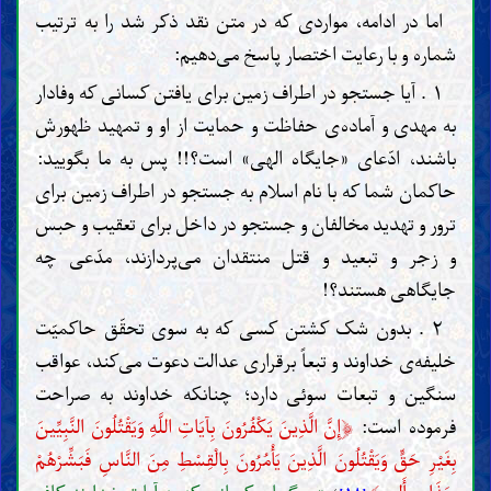
اما در ادامه، مواردی که در متن نقد ذکر شد را به ترتیب
شماره و با رعایت اختصار پاسخ می‌دهیم:
۱ . آیا جستجو در اطراف زمین برای یافتن کسانی که وفادار
به مهدی و آماده‌ی حفاظت و حمایت از او و تمهید ظهورش
باشند، ادّعای «جایگاه الهی» است؟!! پس به ما بگویید:
حاکمان شما که با نام اسلام به جستجو در اطراف زمین برای
ترور و تهدید مخالفان و جستجو در داخل برای تعقیب و حبس
و زجر و تبعید و قتل منتقدان می‌پردازند، مدّعی چه
جایگاهی هستند؟!
۲ . بدون شک کشتن کسی که به سوی تحقّق حاکمیّت
خلیفه‌ی خداوند و تبعاً برقراری عدالت دعوت می‌کند، عواقب
سنگین و تبعات سوئی دارد؛ چنانکه خداوند به صراحت
﴿
فرموده است:
إِنَّ الَّذِينَ يَكْفُرُونَ بِآيَاتِ اللَّهِ وَيَقْتُلُونَ النَّبِيِّينَ
بِغَيْرِ حَقٍّ وَيَقْتُلُونَ الَّذِينَ يَأْمُرُونَ بِالْقِسْطِ مِنَ النَّاسِ فَبَشِّرْهُمْ