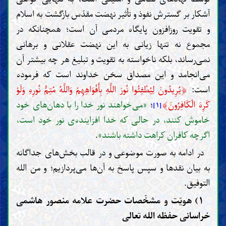
آشکار بر گسترش نفوذ و تأثیر نهضت مقدّس بازگشت به اسلام
و تقویت روزافزون پایگاه مردمی آن است؛ همچنانکه در
مجموع نه تنها زیانی به این نهضت عقلانی و برهانی
نمی‌رساند، بلکه ناخواسته به تقویت و تبلیغ هر چه بیشتر آن
می‌انجامد و این مصداق سخن خداوند است که فرموده
﴿
است:
يُرِيدُونَ لِيُطْفِئُوا نُورَ اللَّهِ بِأَفْوَاهِهِمْ وَاللَّهُ مُتِمُّ نُورِهِ وَلَوْ
﴾
كَرِهَ الْكَافِرُونَ
؛
«می‌خواهند نور خدا را با دهان‌های خود
[۱]
خاموش کنند، در حالی که خدا افزاینده‌ی نور خود است،
اگرچه کافران کراهت داشته باشند»
.
در ادامه به صورت موضوعی و در قالب بخش‌های جداگانه
به بیان نقدها و سپس پاسخ به آن‌ها می‌پردازیم؛ و من الله
التوفیق.
۱) هویّت و مشخّصات حضرت علامه منصور هاشمی
خراسانی حفظه الله تعالی