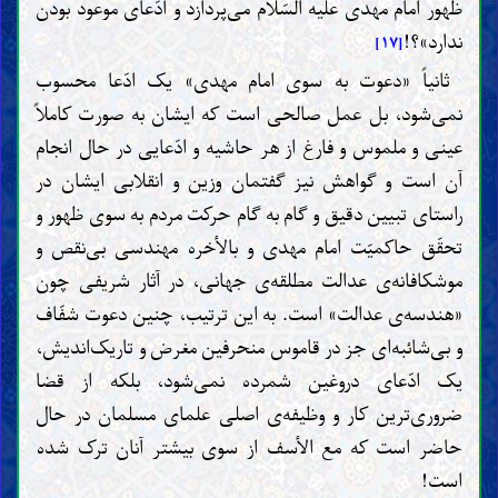
ظهور امام مهدی علیه السّلام می‌پردازد و ادّعای موعود بودن
ندارد»؟!
[۱۷]
ثانیاً «دعوت به سوی امام مهدی» یک ادّعا محسوب
نمی‌شود، بل عمل صالحی است که ایشان به صورت کاملاً
عینی و ملموس و فارغ از هر حاشیه و ادّعایی در حال انجام
آن است و گواهش نیز گفتمان وزین و انقلابی ایشان در
راستای تبیین دقیق و گام به گام حرکت مردم به سوی ظهور و
تحقّق حاکمیّت امام مهدی و بالأخره مهندسی بی‌نقص و
موشکافانه‌ی عدالت مطلقه‌ی جهانی، در آثار شریفی چون
«هندسه‌ی عدالت» است. به این ترتیب، چنین دعوت شفّاف
و بی‌شائبه‌ای جز در قاموس منحرفین مغرض و تاریک‌اندیش،
یک ادّعای دروغین شمرده نمی‌شود، بلکه از قضا
ضروری‌ترین کار و وظیفه‌ی اصلی علمای مسلمان در حال
حاضر است که مع الأسف از سوی بیشتر آنان ترک شده
است!