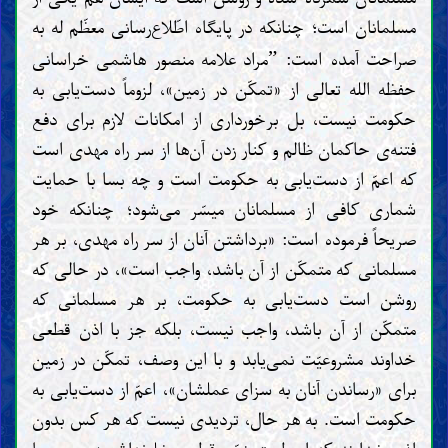
مسلمانان است؛ چنانکه در پایگاه اطّلاع‌رسانی معظّم له به
صراحت آمده است:
مراد علامه منصور هاشمی خراسانی
”
حفظه الله تعالی از «تمکّن در زمین»، لزوماً دست‌یابی به
حکومت نیست، بل برخورداری از امکانات لازم برای دفع
فتنه‌ی حاکمان ظالم و کنار زدن آن‌ها از سر راه مهدی است
که اعمّ از دست‌یابی به حکومت است و چه بسا با حمایت
شماری کافی از مسلمانان میسّر می‌شود؛ چنانکه خود
صریحاً فرموده است: «برداشتن آنان از سر راه مهدی، بر هر
مسلمانی که متمکّن از آن باشد، واجب است»، در حالی که
روشن است دست‌یابی به حکومت، بر هر مسلمانی که
متمکّن از آن باشد، واجب نیست، بلکه جز با اذن قطعی
خداوند مشروعیّت نمی‌یابد و با این وصف، تمکّن در زمین
برای «رساندن آنان به سزای عملشان»، اعمّ از دست‌یابی به
حکومت است. به هر حال، تردیدی نیست که هر کس بدون