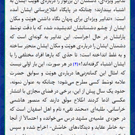
تدابیر ویژه‌ای، دشمنان آن بزرگوار را درباره‌ی هویّت ایشان به
اشتباه بیندازند؛ چنانکه در پایگاه اطلاع‌رسانی ایشان آمده
است: «تدابیر ویژه‌ای برای پنهان نگاه داشتن هویّت و مکان
ایشان از چشم دشمنانشان اندیشیده شده که با دقّت توسّط
یارانشان در حال اجراست. این تدابیر به گونه‌ای است که
دشمنان ایشان را درباره‌ی هویّت و مکان ایشان متحیّر ساخته
و به غلط انداخته است؛ تا حدّی که بارها افراد مختلفی را با
ایشان اشتباه گرفته‌اند!»
در هر صورت، این بار اوّلی نیست
[۲]
که امثال این گمانه‌زنی‌ها درباره‌ی هویّت و سوابق حضرت
علامه توسّط کسی مطرح می‌شود؛ چنانکه به عنوان نمونه،
حدود یک سال پیش از این، برخی در فضای مجازی با انتشار
عکسی ادّعا کردند اطّلاع موثّق دارند که منصور هاشمی
خراسانی، طلبه‌ای «محمّد تقی» نام و اهل اصفهان است که
در حوزه‌ی علمیه‌ی مشهد درس می‌خوانده و احتمالاً از آنجا
-به خاطر عقاید و دیدگاه‌های خاصّش- اخراج شده و سپس