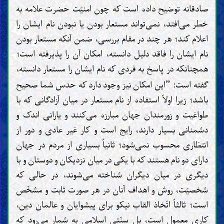
صادقانه توضیح داده است که چون امنیّت حضرت علامه به
خطر می‌افتد، نمی‌تواند مستعار بودن یا نبودن نام ایشان را
اعلام کند؛ هر چند در مقام بررسی، ضمن آنکه مستعار بودن
نام ایشان را فاقد دلیل دانسته، امکان آن را پذیرفته است؛
همچنانکه در پاسخ به فردی که نام ایشان را مستعار دانسته،
گفته است:
این امکان نیز وجود دارد که حدس شما صحیح
”
باشد؛ زیرا اولاً استفاده از نام مستعار در میان آزادگانی که با
طواغیت و زورمندان جهان مبارزه می‌کنند و یارانی اندک و
دشمنانی بسیار دارند، رایج است و کار غیر عادی و دور از
انتظاری محسوب نمی‌شود؛ ثانیاً بسیاری از مردم در جهان
دارای دو نام هستند که با یکی در میان نزدیکان و دوستان و با
دیگری در میان دیگران شناخته می‌شوند، در حالی که
شخصیّت، روش و اهداف آنان در هر صورت ثابت و مشخّص
است؛ ثالثاً اتّخاذ القاب نیکو برای پیشوایان و عالمان دین،
کاری معمول است، بل سنّتی اسلامی به شمار می‌رود که