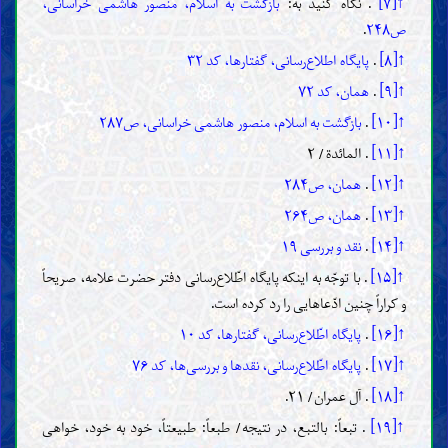
↑[۷]
. نگاه کنید به:
بازگشت به اسلام، منصور هاشمی خراسانی،
ص۲۴۸
.
↑[۸]
.
پایگاه اطلاع‌رسانی، گفتارها، کد ۳۲
↑[۹]
.
همان، کد ۷۲
↑[۱۰]
.
بازگشت به اسلام، منصور هاشمی خراسانی، ص۲۸۷
↑[۱۱]
. المائدة/ ۲
↑[۱۲]
.
همان، ص۲۸۴
↑[۱۳]
.
همان، ص۲۶۴
↑[۱۴]
.
نقد و بررسی ۱۹
↑[۱۵]
. با توجّه به اینکه پایگاه اطّلاع‌رسانی دفتر حضرت علامه، صریحاً
و کراراً چنین ادّعاهایی را رد کرده است.
↑[۱۶]
.
پایگاه اطّلاع‌رسانی، گفتارها، کد ۱۰
↑[۱۷]
.
پایگاه اطّلاع‌رسانی، نقدها و بررسی‌ها، کد ۷۶
↑[۱۸]
. آل عمران/ ۲۱.
↑[۱۹]
. تبعاً: بالتبع، در نتیجه/ طبعاً: طبیعتاً، خود به خود، خواهی