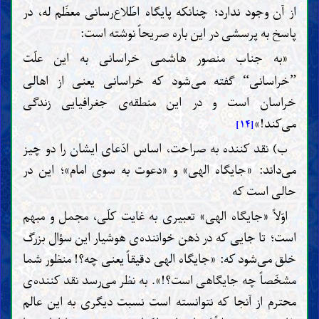
از آن وجود ندارد؛ چنانکه پایگاه اطّلاع‌رسانی معظّم له، در
پاسخ به پرسشی در این باره صریحاً نوشته است:
«به جناب منصور هاشمی خراسانی به این علّت
خراسانی
گفته می‌شود که خراسانی یعنی از اهالی
“
”
خراسان است و در این منطقه‌ی جغرافیایی زندگی
می‌کند!»
[۱۴]
ب) نقد کننده به صراحت، اساس ادّعای ایشان را دو چیز
می‌داند: «جایگاه الهی» و «دعوت به سوی امام»؛ این در
حالی است که
اوّلاً «جایگاه الهی» تعبیری به غایت کلّی، مجمل و مبهم
است؛ تا جایی که در ذهن خواننده‌ی هوشیار این سؤال بزرگ
خلق می‌شود که: «جایگاه الهی دقیقاً یعنی چه؟! منظور شما
مشخّصاً چه جایگاهی است؟!». به نظر می‌رسد نقد کننده‌ی
محترم از آنجا که نتوانسته است نسبت دیگری به این عالم