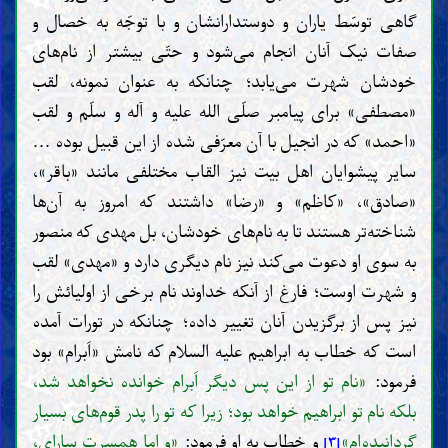
گاهی توسّط یاران و دوستدارانشان و با توجّه به خصال و
صفات نیک آنان انجام می‌شود و حتّی بیشتر از نام‌های
خودشان شهرت می‌یابد؛ چنانکه به عنوان نمونه، لقب
«مصطفی» برای پیامبر صلّی الله علیه و آله و سلّم و لقب
«احمد» که در انجیل با آن معرّفی شده از این قبیل بوده ...
سایر پیشوایان اهل بیت نیز القاب مختلفی مانند «باقر»،
«صادق»، «کاظم» و «رضا» داشتند که امروز به آن‌ها
شناخته‌تر هستند تا به نام‌های خودشان، بل مهدی که منصور
به سوی او دعوت می‌کند نیز نام دیگری دارد و «مهدی» لقب
و شهرت اوست؛ فارغ از آنکه خداوند نام برخی از اولیائش را
نیز پس از برگزیدن آنان تغییر داده؛ چنانکه در تورات آمده
است که خطاب به ابراهیم علیه السلام که نامش «اَبرام» بود
فرمود:
«نام تو از این پس دیگر اَبرام خوانده نخواهد شد،
بلکه نام تو ابراهیم خواهد بود؛ زیرا که تو را پدر قوم‌های بسیار
گردانیده‌ام»
و خطاب به او فرمود:
«و اما همسرت سارای،
[۳]