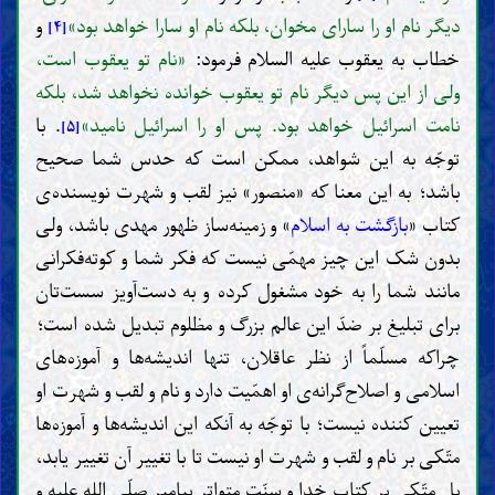
دیگر نام او را سارای مخوان، بلکه نام او سارا خواهد بود»
و
[۴]
خطاب به یعقوب علیه السلام فرمود:
«نام تو یعقوب است،
ولی از این پس دیگر نام تو یعقوب خوانده نخواهد شد، بلکه
نامت اسرائیل خواهد بود. پس او را اسرائیل نامید»
. با
[۵]
توجّه به این شواهد، ممکن است که حدس شما صحیح
باشد؛ به این معنا که «منصور» نیز لقب و شهرت نویسنده‌ی
کتاب «
بازگشت به اسلام
» و زمینه‌ساز ظهور مهدی باشد، ولی
بدون شک این چیز مهمّی نیست که فکر شما و کوته‌فکرانی
مانند شما را به خود مشغول کرده و به دست‌آویز سست‌تان
برای تبلیغ بر ضدّ این عالم بزرگ و مظلوم تبدیل شده است؛
چراکه مسلّماً از نظر عاقلان، تنها اندیشه‌ها و آموزه‌های
اسلامی و اصلاح‌گرانه‌ی او اهمّیت دارد و نام و لقب و شهرت او
تعیین کننده نیست؛ با توجّه به آنکه این اندیشه‌ها و آموزه‌ها
متّکی بر نام و لقب و شهرت او نیست تا با تغییر آن تغییر یابد،
بل متّکی بر کتاب خدا و سنّت متواتر پیامبر صلّی الله علیه و