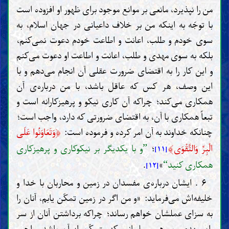
من را نپذیرد، مانعی بر موانع موجود برای ظهور او افزوده است
با توجّه به اینکه من بر خلاف داعیانی در جهان اسلام، به
سوی خودم و طلب، اعانت و اطاعت خودم دعوت نمی‌کنم،
بلکه به سوی مهدی و طلب، اعانت و اطاعت او دعوت می‌کنم
و این کار را به اقتضای ضرورت عقلی آن انجام می‌دهم و با
این وصف، هر کس که عاقل باشد، با من درباره‌ی آن
همکاری می‌کند؛ چراکه آن کاری نیکو و پرهیزکارانه است و
تبعاً همکاری با آن، به اقتضای ضرورتی که دارد، واجب است؛
﴿
چنانکه خداوند به آن امر کرده و فرموده است:
وَتَعَاوَنُوا عَلَى
﴾
الْبِرِّ وَالتَّقْوَى
؛
و با یکدیگر بر نیکوکاری و پرهیزکاری
”
[۱۱]
همکاری کنید
»
.
“
[۱۲]
۶ . ایشان درباره‌ی مفسدان در زمین و محاربان با خدا و
خلیفه‌اش می‌فرماید: «و من اگر در زمین تمکّن یابم، آنان را
به سزای عملشان خواهم رساند؛ چراکه برداشتن آنان از سر
راه مهدی، بر هر مسلمانی که متمکّن از آن باشد، واجب