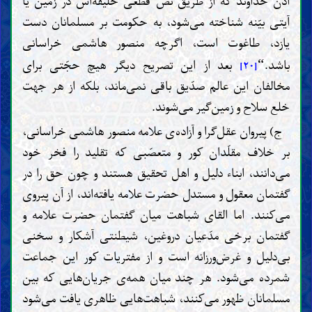
اذن خداوند که از طریق نصّ قطعی خلیفه‌اش در زمین یا
آیتی بیّنه شناخته می‌شود، به حکومت بر مسلمانان دست
یازد، طاغوت است، اگرچه منصور هاشمی خراسانی
باشد.
بعد از این تصریح دیگر هیچ حجّتی برای
“
[۲۰]
مخالفان این عالم صدّیق باقی نمی‌ماند، بلکه از هر جهت
خلع سلاح و زمین‌گیر می‌شوند.
ج) پیروان عقل‌گرا و آزاده‌ی علامه منصور هاشمی خراسانی،
بر خلاف مقلّدان کور و متعصّبی که تقلید را فخر خود
می‌دانند، ابناء دلیل و اهل تحقیق هستند و چون حق را در
گفتمان معقول و مستدل حضرت علامه یافته‌اند، از آن پیروی
می‌کنند. اما القای شباهت میان گفتمان حضرت علامه و
گفتمان برخی مدّعیان دروغین، شیطنتی آشکار و سخنی
بی‌دلیل و غرض‌ورزانه است و از مفتریات کور این جماعت
شمرده می‌شود. هر چند میان همه‌ی جریان‌هایی که بین
مسلمانان ظهور می‌کنند، شباهت‌هایی ظاهری یافت می‌شود