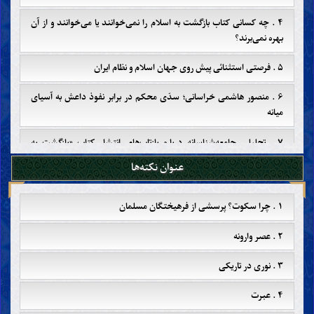
۴ . چه کسانی کتاب بازگشت به اسلام را نمی‌خوانند یا می‌خوانند و از آن
بهره نمی‌برند؟
۵ . فرصتی استثنائی پیش روی جهان اسلام و نظام ایران
۶ . منصور هاشمی خراسانی؛ سدّی محکم در برابر نفوذ داعش به آسیای
میانه
۷ . تحلیلی جامعه‌شناسانه درباره بازتاب‌های انتشار کتاب «بازگشت به
اسلام» در جامعه ایران
عنوان نکته‌ها
۸ . مهدی؛ محور اتّحاد مسلمین
۱ . چرا سکوت؟ پرسشی از فرهیختگان مسلمان
۹ . سیطره‌ی منافقان بر جهان اسلام
۲ . عصر وارونه
۱۰ . انحطاط اخلاقی در جامعه ایران
۳ . نوری در تاریکی
۱۱ . منصور هاشمی خراسانی؛ زداینده‌ی بدعت‌ها از اسلام
۴ . عبرت
۱۲ . جهان اسلام در فرایند دو قطبی شدن