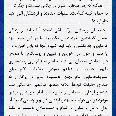
آن هنگام که زهر منافقین شرور در جانش نشست و جگرش را
به جفا و کینه گداخت. صلوات خداوند و فرشتگان الی الابد
نثار او باد!
همچنان پرسشی بزرگ باقی است: آیا نباید از زندگی
امامان گذشته‌ی خود درس بگیریم؟ ما در این مسیر چه
کاره‌ایم و چه نقشی را باید ایفا کنیم؟ آنجا که پای خون دادن
یا صبر و خون دل خوردن و تبیین و روشنگری با همه‌ی
هزینه‌هایش به میان می‌آید ما حاضر به قیام برای زمینه‌سازی
ظهور حضرت و فراهم نمودن مقدّمات لازم برای
تشریف‌فرمایی امام مهدی هستیم؟ امروز در روزگاری که
صدای حقیقت توسط علامه منصور هاشمی خراسانی بلند
شده و ایشان مسلمانان را به بیعت با امام غریبشان مهدی
موعود فرا می‌خواند، ما چه وظیفه‌ای داریم و چه می‌کنیم؟ آیا
اهل تلاش و تعاون و اقدام و زمینه‌سازی هستیم یا فقط
می‌خواهیم تماشاچی باشیم و در بیرون میدان و از دور به