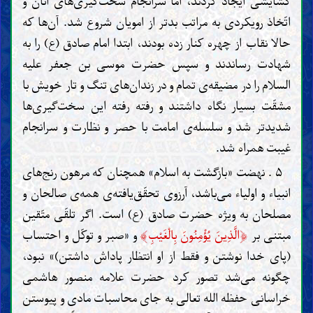
گشایشی ایجاد کردند، اما سرانجام سخت‌گیری‌های آنان و
اتّخاذ رویکردی به مراتب بدتر از امویان شروع شد. آن‌ها که
حالا نقاب از چهره کنار زده بودند، ابتدا امام صادق (ع) را به
شهادت رساندند و سپس حضرت موسی بن جعفر علیه
السلام را در مضیقه‌ی تمام و در زندان‌های تنگ و تار خویش با
مشقّت بسیار نگاه داشتند و رفته رفته این سخت‌گیری‌ها
شدیدتر شد و سلسله‌ی امامت با حصر و نظارت و سرانجام
غیبت همراه شد.
۵ . نهضت «بازگشت به اسلام» همچنان که مرهون رنج‌های
انبیاء و اولیاء می‌باشد، آرزوی تحقّق‌یافته‌ی همه‌ی صالحان و
مصلحان به ویژه حضرت صادق (ع) است. اگر تلقّی متّقین
﴾
﴿
مبتنی بر
الَّذِينَ يُؤْمِنُونَ بِالْغَيْبِ
و «صبر و توکّل و احتساب
(پای خدا نوشتن و فقط از او انتظار پاداش داشتن)» نبود،
چگونه می‌شد تصور کرد حضرت علامه منصور هاشمی
خراسانی حفظه الله تعالی به جای محاسبات مادی و پیوستن