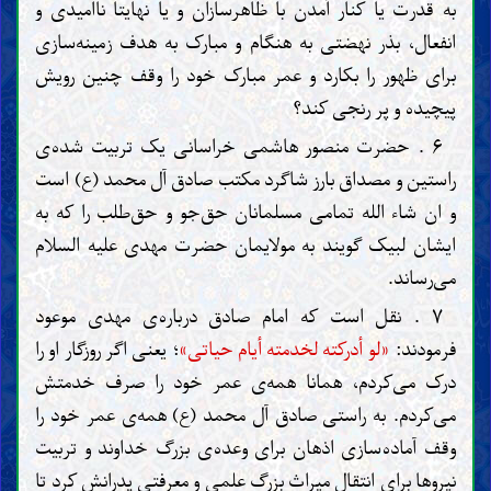
به قدرت یا کنار آمدن با ظاهر‌سازان و یا نهایتاً ناامیدی و
انفعال، بذر نهضتی به هنگام و مبارک به هدف زمینه‌سازی
برای ظهور را بکارد و عمر مبارک خود را وقف چنین رویش
پیچیده و پر رنجی کند؟
۶ . حضرت منصور هاشمی خراسانی یک تربیت شده‌ی
راستین و مصداق بارز شاگرد مکتب صادق آل محمد (ع) است
و ان شاء الله تمامی مسلمانان حق‌جو و حق‌طلب را که به
ایشان لبیک گویند به مولایمان حضرت مهدی علیه السلام
می‌رساند.
۷ . نقل است که امام صادق درباره‌ی مهدی موعود
فرمودند:
«لو أدركته لخدمته أیام حیاتی»
؛ یعنی اگر روزگار او را
درک می‌کردم، همانا همه‌ی عمر خود را صرف خدمتش
می‌کردم. به راستی صادق آل محمد (ع) همه‌ی عمر خود را
وقف آماده‌سازی اذهان برای وعده‌ی بزرگ خداوند و تربیت
نیروها برای انتقال میراث بزرگ علمی و معرفتی پدرانش کرد تا