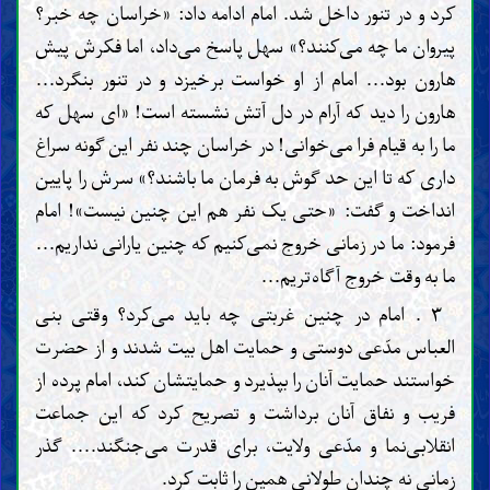
کرد و در تنور داخل شد. امام ادامه داد: «خراسان چه خبر؟
پیروان ما چه می‌کنند؟» سهل پاسخ می‌داد، اما فکرش پیش
هارون بود... امام از او خواست برخیزد و در تنور بنگرد...
هارون را دید که آرام در دل آتش نشسته است! «ای سهل که
ما را به قیام فرا می‌خوانی! در خراسان چند نفر این گونه سراغ
داری که تا این حد گوش به فرمان ما باشند؟» سرش را پایین
انداخت و گفت: «حتی یک نفر هم این چنین نیست»! امام
فرمود: ما در زمانی خروج نمی‌کنیم که چنین یارانی نداریم...
ما به وقت خروج آگاه‌تریم...
۳ . امام در چنین غربتی چه باید می‌کرد؟ وقتی بنی
العباس مدّعی دوستی و حمایت اهل بیت شدند و از حضرت
خواستند حمایت آنان را بپذیرد و حمایتشان کند، امام پرده از
فریب و نفاق آنان برداشت و تصریح کرد که این جماعت
انقلابی‌نما و مدّعی ولایت، برای قدرت می‌جنگند.... گذر
زمانی نه چندان طولانی همین را ثابت کرد.