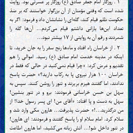
۱ . روزگار امام جعفر صادق (ع) روزگار پر عسرتی بود. روایت
شده است که وقتی مؤمنان از آن بزرگوار خواستند که بر ضدّ
حکومت ظلم قیام کند، گله‌ای را نشانشان داد و فرمود: اگر به
تعداد این‌ها یارانی داشتم قیام می‌کردم... آن‌ها گله را
شمردند و رقم آن به روایتی از ۱۷ بیشتر نبود...
۲ . از خراسان راه افتاد و ماه‌ها رنج سفر را به جان خرید، تا
اینکه در مدینه خدمت امام صادق (ع) رسید. اموالی را هم
تقدیم و عرض کرد: «چرا قیام نمی‌کنید در حالی که فقط در
خراسان ۱۰۰ هزار نیروی پا به رکاب دارید؟» حضرت پاسخ
ندادند، اما گفتند هیزم بریزند و تنور را روشن کنند. سپس به
سهل بن حسن خراسانی فرمودند: برو و در تنور بنشین!
سهل به دست و پا افتاد: «آقای من! ای پسر رسول خدا! از
من درگذرید...!» حضرت پذیرفت... هارون مکی وارد شد و
سلام کرد. امام سلام او را پاسخ گفتند و فرمودند: ای هارون!
در تنور داخل شو!... آتش زبانه می‌کشید، اما هارون اطاعت