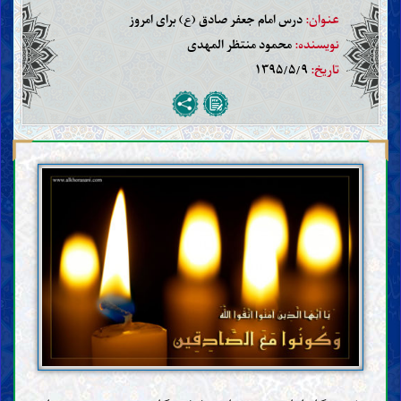
عنوان:
درس امام جعفر صادق (ع) برای امروز
نویسنده:
محمود منتظر المهدی
تاریخ:
۱۳۹۵/۵/۹