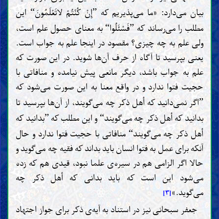
بیان می‌دارد: «ما می‌پذیریم که
إِنْ کُنْتُمْ لاتَعْلَمُونَ
این
“
”
مطلب را می‌رساند که
فَسْئَلُوا
به معنای حصول علم است،
“
”
ولی علم به چه چیزی؟ مقصود در اینجا علم به جواب است.
یعنی بپرسید تا آگاه از حرف آن‌ها شوید. در این صورت که
علم به جواب باشد، دیگر مانعی پیش نیامده و منافاتی با
حجیت فتوا ندارد و در واقع معنا به این صورت می‌شود که
اگر نمی‌دانید که أهل ذکر چه می‌گویند، از آن‌ها بپرسید تا
”
بدانید که أهل ذکر چه می‌گویند
و این مطلب که
بدانید که
”
“
أهل ذکر چه می‌گویند
منافاتی با حجیت فتوا ندارد و حال
“
آنکه برای عمل به فتوا انسان باید بداند که فقیه چه می‌گوید و
حالا اگر الزامی هم در سیره‌ی علما نبود، قیدی هم که زده
می‌شود این است که باید بدانی که أهل ذکر چه
می‌گوید.»
[۳]
جعفر سبحانی نیز در استناد به آیه‌ی ذکر برای جواز اجتهاد