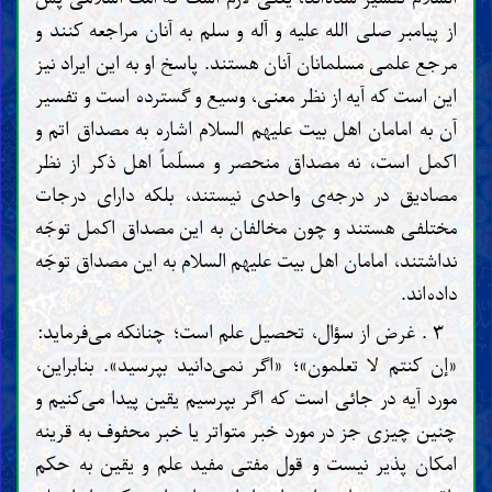
از پيامبر صلى الله عليه و آله و سلم به آنان مراجعه كنند و
مرجع علمى مسلمانان آنان هستند. پاسخ او به این ایراد نیز
این است که آيه از نظر معنى، وسيع و گسترده است و تفسير
آن به امامان اهل بیت عليهم السلام اشاره به مصداق اتم و
اكمل است، نه مصداق منحصر و مسلّماً اهل ذكر از نظر
مصاديق در درجه‌ی واحدى نيستند، بلكه دارای درجات
مختلفى هستند و چون مخالفان به اين مصداق اكمل توجّه
نداشتند، امامان اهل بیت علیهم السلام به اين مصداق توجّه
داده‌اند.
۳ . غرض از سؤال، تحصيل علم است؛ چنانكه مى‌فرمايد:
«إن كنتم لا تعلمون»؛ «اگر نمى‌دانيد بپرسيد». بنابراين،
مورد آيه در جائى است كه اگر بپرسيم يقين پيدا مى‌كنيم و
چنين چيزى جز در مورد خبر متواتر يا خبر محفوف به قرينه
امكان پذير نيست و قول مفتى مفيد علم و يقين به حكم