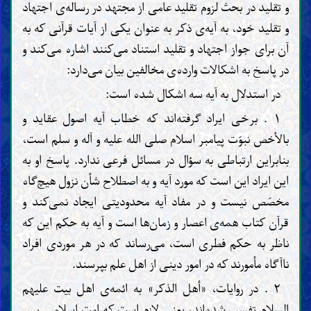
و تقلید در بحث لزوم تقلید عامی از مجتهد در رساله‌ی اجتهاد
و تقلید خود، به آیه‌ی ذکر به عنوان یکی از آیات قرآنی که به
آن برای جواز اجتهاد و تقلید استناد می‌کنند اشاره می‌کند و
در پاسخ به اشکالات وارده‌ی مخالفین بیان می‌دارد:
در استدلال به آيه سه اشكال شده است:
۱ . برخی ایراد گرفته‌اند که خطاب آیه اصول عقاید و
بالأخص نبوّت پيامبر اسلام صلى الله عليه و آله و سلم است،
بنابراين ارتباطى به سؤال در مسائل فرعى ندارد. پاسخ او به
این ایراد این است که مورد آيه و به اصطلاح شأن نزول هيچ‌گاه
مخصّص نيست و در مفاد آيه محدوديتى ايجاد نمى‌كند و
قرآن كتاب همه‌ی اعصار و زمان‌ها است و آيه به حكم اين كه
ناظر به حكم فطرى است، می‌رساند كه در هر موردى افراد
ناآگاه مأمورند كه در امور دينى از اهل علم بپرسند.
۲ . در روایات، «أهل الذكر» به ائمه‌ی اهل بیت علیهم
السلام تفسير شده‌اند، يعنى لازم است که امت اسلامى پس