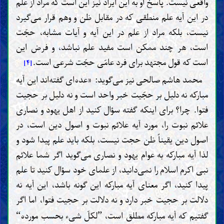
واقعی نیست. پاسخ او به این ایراد نیز این است که مراد از علم
در اين آيه علم منطقى که در مقابل ظن و وهم قرار مى‌گيرد
نیست، بلكه مراد از علم در اين آيه و آيات مشابه، حجّت
است، هر چند ممكن است مفيد علم نباشد، و فرض اين
است كه قول مجتهد برای فرد عامّى حجّت شرعى است.
[۴]
محمد هاشم صالحی نیز می‌گوید: «عده‌ای گفته‌اند این آیه
مبارکه نه دلیل بر حجّیت خبر واحد است و نه دلیل بر حجیت
فتوا. چرا؟ برای اینکه گفته سؤال کنید از اهل یهود و نصاری
علائم نبوت را، مورد آیه علائم نبوت و اصول دین است، در
اصول دین یقیناً ظن حجت نیست، بلکه باید علم پیدا شود و
لذا آیه مبارکه به عوام یهود و نصاری می‌گوید اگر شما علائم
نبی اکرم اسلام را نمی‌دانید، از علمای خود سؤال کنید تا علم
پیدا کنید، اگر معنای آیه مبارکه این گونه باشد، این آیه نه
دلالت بر حجیت خبر دارد و نه دلالت بر حجیت فتوا، اما اگر
گفتیم که آیه مبارکه مطلق است،
لکلّ شیء بحسب مورده
“
”