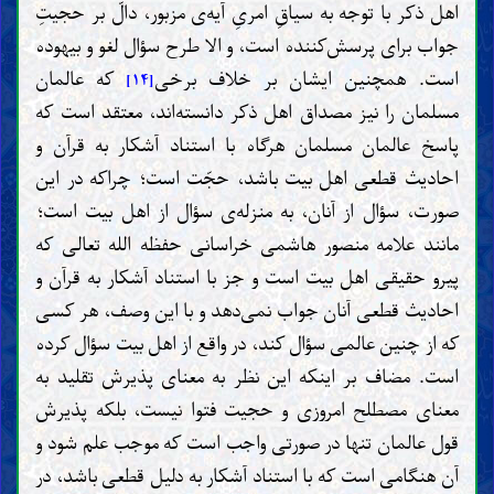
اهل ذکر با توجه به سیاقِ امریِ آیه‌ی مزبور، دالّ بر حجیتِ
جواب برای پرسش‌کننده است، و الا طرح سؤال لغو و بیهوده
است. همچنین ایشان بر خلاف برخی
که عالمان
[۱۴]
مسلمان را نیز مصداق اهل ذکر دانسته‌اند، معتقد است که
پاسخ عالمان مسلمان هرگاه با استناد آشکار به قرآن و
احادیث قطعی اهل بیت باشد، حجّت است؛ چراکه در این
صورت، سؤال از آنان، به منزله‌ی سؤال از اهل بیت است؛
مانند علامه منصور هاشمی خراسانی حفظه الله تعالی که
پیرو حقیقی اهل بیت است و جز با استناد آشکار به قرآن و
احادیث قطعی آنان جواب نمی‌دهد و با این وصف، هر کسی
که از چنین عالمی سؤال کند، در واقع از اهل بیت سؤال کرده
است. مضاف بر اینکه این نظر به معنای پذیرش تقلید به
معنای مصطلح امروزی و حجیت فتوا نیست، بلکه پذیرش
قول عالمان تنها در صورتی واجب است که موجب علم شود و
آن هنگامی است که با استناد آشکار به دلیل قطعی باشد، در