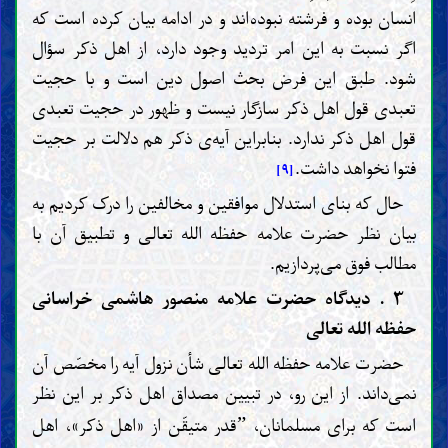
انسان بوده و فرشته نبوده‌اند و در ادامه بیان کرده است که
اگر نسبت به این امر تردید وجود دارد، از اهل ذکر سؤال
شود. طبق این فرض بحث اصول دین است و با حجیت
تعبدی قول اهل ذکر سازگار نیست و ظهور در حجیت تعبدی
قول اهل ذکر ندارد. بنابراین آیه‌ی ذکر هم دلالت بر حجیت
فتوا نخواهد داشت.
[۹]
حال که بنای استدلال موافقین و مخالفین را درک کردیم به
بیان نظر حضرت علامه حفظه الله تعالی و تطبیق آن با
مطالب فوق می‌پردازیم.
۳ . دیدگاه حضرت علامه منصور هاشمی خراسانی
حفظه الله تعالی
حضرت علامه حفظه الله تعالی شأن نزول آیه را مخصّص آن
نمی‌داند. از این رو، در تبیین مصداق اهل ذکر بر این نظر
است که برای مسلمانان،
قدر متیقّن از «اهل ذکر»، اهل
”