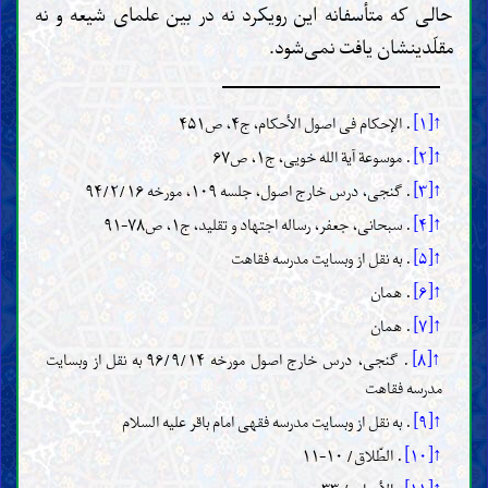
حالی که متأسفانه این رویکرد نه در بین علمای شیعه و نه
مقلّدینشان یافت نمی‌شود.
↑[۱]
. الإحکام فى اصول الأحکام، ج۴، ص۴۵۱
↑[۲]
. موسوعة آیة الله خویى، ج۱، ص۶۷
↑[۳]
. گنجی، درس خارج اصول، جلسه ۱۰۹، مورخه ۹۴/۲/۱۶
↑[۴]
. سبحانی، جعفر، رساله اجتهاد و تقلید، ج۱، ص۷۸-۹۱
↑[۵]
. به نقل از وبسایت مدرسه فقاهت
↑[۶]
. همان
↑[۷]
. همان
↑[۸]
. گنجی، درس خارج اصول مورخه ۹۶/۹/۱۴ به نقل از وبسایت
مدرسه فقاهت
↑[۹]
. به نقل از وبسایت مدرسه فقهی امام باقر علیه السلام
↑[۱۰]
. الطّلاق/ ۱۰-۱۱