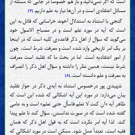
است که اگر نمی‌دانید و باز هم خصوصاً در جایی که مسئله از
مسائل اعتقادی است و در آن‌ها نیاز به علم داریم.
[۷]
گنجی با استناد به استدلال آخوند خراسانی که قائل به این
است که آیه در مورد علم است و در مصباح الاصول خود
می‌گوید که سؤال از اهل ذکر قاعده‌ی کلیه است که در اینجا
بر یک امر تاریخی وارد شده است و معرفت شرط است، چون
از امور اعتقادیه است. اما در بحث ما که تقلید است معرفت
شرط نیست، همین نظر را داشته و سؤال اهل ذکر را انصراف
به معرفت و علم دانسته است.
[۸]
شهیدی پور درخصوص استناد به آیه‌ی ذکر در جواز تقلید
بیان می‌دارد: در مورد این آیه اشکالی که شده این است که
ظاهر آیه «ان کنت لا تعلم فاسأل حتی تعلم» است و به عامی
گفته شده است که در صورت ندانستن، سؤال کند تا علم پیدا
کند. لذا آیه امر نکرده است که به قول اهل ذکر که همان
فقیه است، تعبّداً عمل شود. ممکن است در مورد اشکالی که