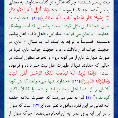
بیت پیامبر هستند؛ چراکه «ذکر» در کتاب خداوند، به معنای
﴿
پیامبر آمده؛ چنانکه فرموده است:
قَدْ أَنْزَلَ اللَّهُ إِلَيْكُمْ ذِكْرًا
﴾
رَسُولًا يَتْلُو عَلَيْكُمْ آيَاتِ اللَّهِ مُبَيِّنَاتٍ
؛
«خداوند به
۝
[۱۰]
سوی شما ذکری نازل کرده است؛ پیامبری که آیات روشنگر
خداوند را برایتان می‌خواند»
. بنابراین، «اهل ذکر» اهل پیامبر
هستند؛ خصوصاً با توجّه به اینکه امر به سؤال از آنان، بر
حجّیّت جواب آنان دلالت دارد و حجّیّت جواب آنان، تنها در
صورت طهارت آنان از هر گونه دروغ و انحراف معقول است، در
حالی که خداوند تنها از طهارت اهل بیت خبر داده و فرموده
﴿
است:
إِنَّمَا يُرِيدُ اللَّهُ لِيُذْهِبَ عَنْكُمُ الرِّجْسَ أَهْلَ الْبَيْتِ
﴾
وَيُطَهِّرَكُمْ تَطْهِيرًا
؛
«خداوند تنها می‌خواهد که هر گونه
[۱۱]
آلایش را از شما اهل بیت بزداید و شما را کاملاً پاکیزه
گرداند.»
لذا به نظر می‌رسد که حضرت علامه حفظه
“
[۱۲]
الله تعالی در این فقره موافق با نظر عده‌ای
است که سؤال
[۱۳]
را در این آیه برای عمل به آن انجام می‌دهند؛ چراکه سؤال از