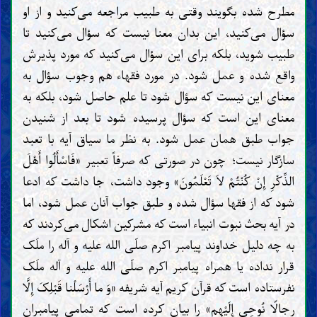
مطرح شده بگویند وقتی به طبیب مراجعه می‌کنید و از او
سؤال می‌کنید، این بدان معنا نیست که سؤال می‌کنید تا
طبیب شوید، بلکه برای این سؤال می‌کنید که مورد پذیرش
واقع شده و عمل شود. در مورد فقهاء هم وجوب سؤال به
معنای این نیست که سؤال شود تا علم حاصل شود، بلکه به
معنای این است که سؤال پرسیده شود تا بعد از شنیدن
جواب طبق همان عمل شود. به نظر ما سیاق آیه با تعبد
سازگار نیست؛ چون در صورتی که صرفاً تعبیر «فَاسْأَلُوا أَهْلَ
الذِّکْرِ إِنْ کُنْتُمْ لاَ تَعْلَمُونَ» وجود داشت، جا داشت که ادعا
شود که از فقها سؤال شده و طبق جواب آنان عمل شود، اما
در آیه بحث نبوت انبیاء است که مشرکین اشکال می‌کردند که
به چه دلیل خداوند پیامبر اکرم صلّی الله علیه و آله را ملَک
قرار نداده یا همراه پیامبر اکرم صلّی الله علیه و آله ملَک
نفرستاده است که قرآن کریم آیه شریفه «وَ ما أَرْسَلْنا قَبْلِکَ إِلَّا
رِجالًا نُوحِی إِلَیْهِم»‏ را بیان کرده است که تمامی پیامبران