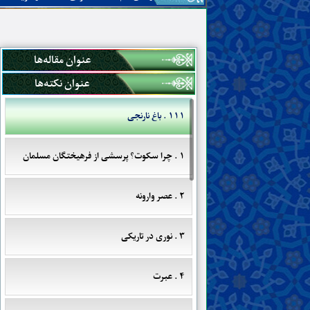
عنوان مقاله‌ها
عنوان نکته‌ها
۱۱۱ . باغ نارنجی
۱ . چرا سکوت؟ پرسشی از فرهیختگان مسلمان
۲ . عصر وارونه
۳ . نوری در تاریکی
۴ . عبرت