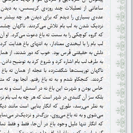
ساعاتی از تعطیلات چند روزه‌ی کریسمس، به دیدن خ
عده‌ی بسیاری را دیدم که برای دیدن هر چه بیشتر من
نزدیک شدن به لب بام تلاش می‌کردند. ناگهان چشمم ب
که گروه کوچکی را به سمت ته باغ دعوت می‌کرد. او آن
لب بام را با لبخندی معنادار، به انتهای باغ هدایت کر
دلش به حقیقتی قُرص بود. خوب که دور شدند، از همان
به طرف لب بام اشاره کرد و شروع کرد به توضیح دادن.
ناگهان توریست‌ها شگفت‌زده با عجله از همان ته باغ
کردند. کنجکاو شدم و به ته باغ رفتم. آنجا بود که مت
خاص بودن و شهرت این باغ نه در اسمش است و نه منظر
بلکه سرّ آن گنبدی در شهر است که هر چه به لب بام ن
به نظر می‌رسد، طوری که انگار بنایی است مانند دیگر 
می‌شوی و به ته باغ می‌روی، بزرگ‌تر و نزدیک‌تر می‌نم
که انگار تنها دلیل وجود باغ در آن‌جا، فقط و فقط تم
گنبد است که بر باغ اشراف دارد و نه برعکس. این گ