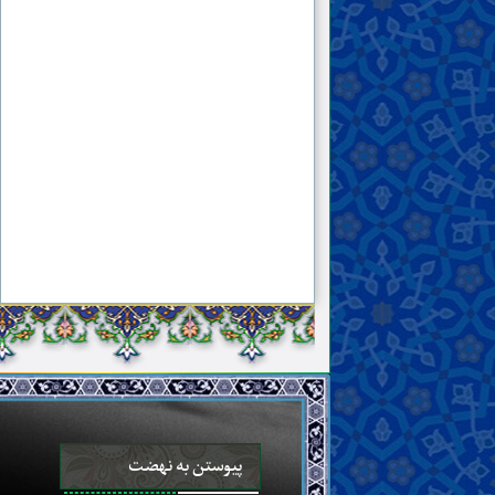
۴۲ . نادان را از هر طرف نوشتم، نادان بود!
۴۳ . کوچ پرستوها؛ مجموعه‌ی داستان‌های کوتاه
پندآموز (۱)
۴۴ . بر طبل ایمان؛ اندر حکایت مسلمانانی از اهل
تشیّع که تظاهر به ایمان می‌کنند!
۴۵ . تذکّری خیرخواهانه به رهبر ایران
۴۶ . هدایت
۴۷ . کوچ پرستوها؛ مجموعه‌ی داستان‌های کوتاه
پندآموز (۲)
پیوستن به نهضت
۴۸ . جلوه‌ای از ملکوت؛ بازخوانی گفتاری از علامه