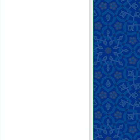
۳۴ . راه روشن
۳۵ . افیون امنیّت!
۳۶ . میقات (۱)
۳۷ . میقات (۲)
۳۸ . سخنی با عالمان بیدار
۳۹ . ندای مهدی
۴۰ . در امتداد عاشورا
۴۱ . سؤالی از فقهای محترم