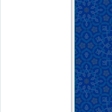
۲۷ . پرکشیده
۲۸ . به مناسبت نیمه‌ی شعبان
۲۹ . عبرت
۳۰ . شعبان منتظران
۳۱ . شعبان و جای خالی یار؛ سخنی با برادران و
خواهران شیعه
۳۲ . نامه‌ای به آقای خامنه‌ای
۳۳ . «کتاب الله و عترتي أهل بیتي»