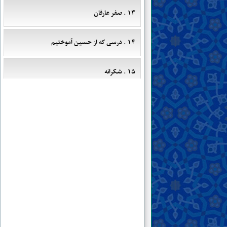
۱۳ . صفر عارفان
۱۴ . درسی که از حسین آموختیم
۱۵ . شکرانه
۱۶ . به کجا چنین شتابان؟! به بهانه‌ی راهپیمایی
اربعین حسینی
۱۷ . یادداشتی از سر دغدغه؛ اندر حکایت جنجال
تاریخی و ناتمام شیعه و سنّی!
۱۸ . «وَالشَّمْسِ وَضُحَاهَا»
۱۹ . درد دلی با امام مهدی