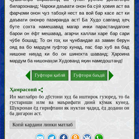
биларзонанд; Чароки даъвати онон ба сӯӣ ҳовия аст ва
фарҷоми онон ҷуз табоҳӣ нест ва вой бар касе аст ки
даъвати ононро пазиранда аст! Ба Худо савганд ҳеҷ
буте сохта намешавад магар инки парастандагоне
барои он ёфт мешавад, агарчи каллаи харе бар сари
чӯбе бошад; То он гоҳ ки ҷунбандае аз замин берун
ояд ва бо мардум гуфтор кунад, пас бар хуб ва бад
нишоне ниҳад ки бо он шинохта шаванд; Ҳароина
мардум ба нишонаҳои Худованд яқин намедоштанд!
Гуфтори қаблӣ
Гуфтори баъдӣ
Ҳамрасонӣ
Ин матлабро бо дӯстони худ ба иштирок гузоред, то ба
густариши илм ва маърифати динӣ кӯмак кунед.
Шукронаи ёд гирифтани як нуктаи ҷадид, ёд додани он
ба дигарон аст.
Копӣ кардани линки матлаб
Муқаддамот