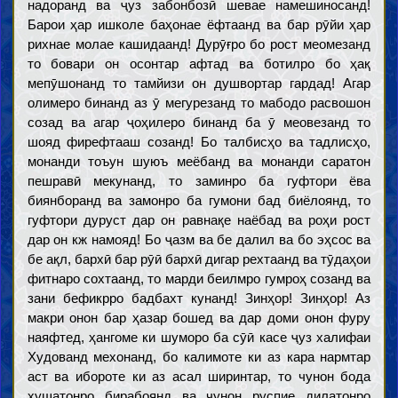
надоранд ва ҷуз забонбозӣ шевае намешиносанд!
Барои ҳар ишколе баҳонае ёфтаанд ва бар рӯйи ҳар
рихнае молае кашидаанд! Дурӯғро бо рост меомезанд
то бовари он осонтар афтад ва ботилро бо ҳақ
мепӯшонанд то тамйизи он душвортар гардад! Агар
олимеро бинанд аз ӯ мегурезанд то мабодо расвошон
созад ва агар ҷоҳилеро бинанд ба ӯ меовезанд то
шояд фирефтааш созанд! Бо талбисҳо ва тадлисҳо,
монанди тоъун шуюъ меёбанд ва монанди саратон
пешравӣ мекунанд, то заминро ба гуфтори ёва
биянборанд ва замонро ба гумони бад биёлоянд, то
гуфтори дуруст дар он равнақе наёбад ва роҳи рост
дар он кж намояд! Бо ҷазм ва бе далил ва бо эҳсос ва
бе ақл, бархӣ бар рӯӣ бархӣ дигар рехтаанд ва тӯдаҳои
фитнаро сохтаанд, то марди беилмро гумроҳ созанд ва
зани бефикрро бадбахт кунанд! Зинҳор! Зинҳор! Аз
макри онон бар ҳазар бошед ва дар доми онон фуру
наяфтед, ҳангоме ки шуморо ба сӯӣ касе ҷуз халифаи
Худованд мехонанд, бо калимоте ки аз кара нармтар
аст ва ибороте ки аз асал ширинтар, то чунон бода
ҳушатонро бирабоянд ва чунон руспие дилатонро