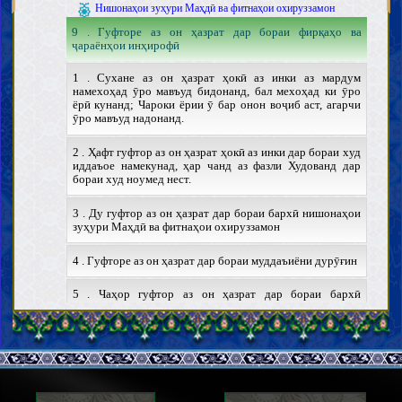
Нишонаҳои зуҳури Маҳдӣ ва фитнаҳои охируззамон
9 . Гуфторе аз он ҳазрат дар бораи фирқаҳо ва
ҷараёнҳои инҳирофӣ
1 . Сухане аз он ҳазрат ҳокӣ аз инки аз мардум
намехоҳад ӯро мавъуд бидонанд, бал мехоҳад ки ӯро
ёрӣ кунанд; Чароки ёрии ӯ бар онон воҷиб аст, агарчи
ӯро мавъуд надонанд.
2 . Ҳафт гуфтор аз он ҳазрат ҳокӣ аз инки дар бораи худ
иддаъое намекунад, ҳар чанд аз фазли Худованд дар
бораи худ ноумед нест.
3 . Ду гуфтор аз он ҳазрат дар бораи бархӣ нишонаҳои
зуҳури Маҳдӣ ва фитнаҳои охируззамон
4 . Гуфторе аз он ҳазрат дар бораи муддаъиёни дурӯғин
5 . Чаҳор гуфтор аз он ҳазрат дар бораи бархӣ
муддаъиёни дурӯғин ва пайравони онҳо
6 . Гуфторе аз он ҳазрат дар ёди некони гузашта ва
некуҳиши ин замон ва аҳлаш ва таъкид бар зарурати
расондани ҳукумат ба Маҳдӣ