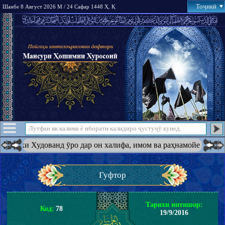
Тоҷикӣ
Шанбе 8 Август 2026 М / 24 Сафар 1448 Ҳ. Қ
 ки Худованд ӯро дар он халифа, имом ва раҳнамойе ба амри худ 
Гуфтор
Тарихи интишор:
Код:
78
19/9/2016