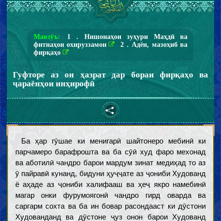
Мавзӯъ:
1 . Нишонаҳои зуҳури Маҳдӣ ва
фитнаҳои охируззамон
2 . Адён, мазоҳиб ва
фирқаҳо
Гуфторе аз он ҳазрат дар бораи фирқаҳо ва
ҷараёнҳои инҳирофӣ
Ба ҳар гӯшае ки менигарӣ шайтонеро мебинӣ ки
парчамеро барафрошта ва ба сӯӣ худ фаро мехонад
ва аботилӣ чандро барои мардум зинат медиҳад то аз
ӯ пайравӣ кунанд, бидуни ҳуҷҷате аз ҷониби Худованд
ё аҳаде аз ҷониби халифааш ва ҳеҷ якро намебинӣ
магар онки фурумоягонӣ чандро гирд оварда ва
саргарм сохта ва ба ин бовар расондааст ки дӯстони
Худованданд ва дӯстоне ҷуз онон барои Худованд