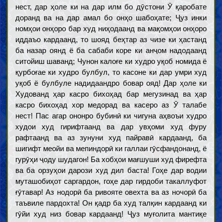
нест, дар ҳоле ки на дар илм бо дӯстони Ӯ қаробате
доранд ва на дар амал бо онҳо шабоҳате; Ҷуз инки
номҳои онҳоро бар худ ниҳодаанд ва мақомҳои онҳоро
иддаъо кардаанд, то шояд беҳтар аз чизе ки ҳастанд
ба назар оянд ё ба сабаби коре ки анҷом надодаанд
ситойиш шаванд; Чунон калоғе ки худро уқоб номида ё
қурбоғае ки худро булбул, то касоне ки дар умри худ
уқоб ё булбуле надидаандро бовар ояд! Дар ҳоле ки
Худованд ҳар касро бихоҳад бар мегузинад ва ҳар
касро бихоҳад хор медорад ва касеро аз Ӯ талабе
нест! Пас агар ононро бубинӣ ки чигуна аҳвоъи худро
худои худ гирифтаанд ва дар увҳоми худ фуру
рафтаанд ва аз зунуни худ пайравӣ кардаанд, ба
шигифт меойи ва мепиндорӣ ки галлаи гӯсфандонанд, ё
гурӯҳи ҷоду шудагон! Ба хобҳои мағшуши худ фирефта
ва ба орзуҳои дарози худ дил баста! Гоҳе дар водии
муташобиҳот саргардон, гоҳе дар гирдоби такаллуфот
ғӯтавар! Аз нодорӣ ба ривояте овехта ва аз ночорӣ ба
таъвиле пардохта! Он қадр ба худ талқин кардаанд ки
гӯйи худ низ бовар кардаанд! Ҷуз муғолита мантиқе